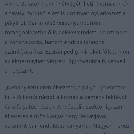
Ami a Balaton Park-i hétvégét illeti, Petrucci már
a tavalyi forduló előtt is pozitívan nyilatkozott a
pályáról. Bár az első versenyen történt
tömegbalesetbe ő is belekeveredett, de azt nem
a vonalvezetés, hanem Andrea Iannone
számlájára írta. Ezután pedig mindkét főfutamon
az élmezőnyben végzett, így továbbra is kedveli
a helyszínt.
„Néhány területen élvezetes a pálya – jelentette
ki. – Jó kombinációt alkotnak a kemény féktávok
és a folyatós részek. A második szektor igazán
élvezetes a ötös kanyar nagy féktávjával,
valamint pár lendületes kanyarral. Nagyon nehéz