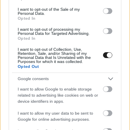
use your data for below specified purposes in below Google
nagyon erős versenyző vagy.« Különösen
consent section.
I want to opt-out of the Sale of my
Personal Data.
emberként kedvelem őt, és nagyon boldogan
Opted In
olvastam az üzenetét. A MotoGP-ben egyszerűen
I want to opt-out of processing my
Personal Data for Targeted Advertising.
némi időre van szüksége, hogy elsajátítsa a
Opted In
pályákat, a motort, valamint a gumikat, és úgy
I want to opt-out of Collection, Use,
Retention, Sale, and/or Sharing of my
vélem, hamarosan ott is sikeres lesz.”
Personal Data that Is Unrelated with the
Purposes for which it was collected.
Opted Out
Petrucci – csapattársával, Miguel Oliveirával
Google consents
együtt – nehéz örökséget vesz át, hiszen azon a
motoron ül, amely Razgatlıoğlu révén az előző
I want to allow Google to enable storage
related to advertising like cookies on web or
két évben megnyerte az egyéni
device identifiers in apps.
világbajnokságot, ráadásul több rekordot is
I want to allow my user data to be sent to
felállított. A háromszoros Superbike-világbajnoki
Google for online advertising purposes.
futamgyőztes arról is beszélt, hogy ez mekkora