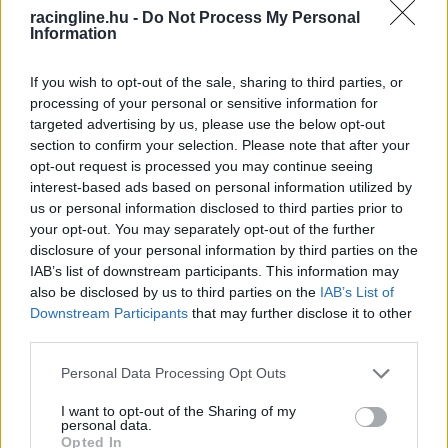
Petrucci Toprak Razgatlıoğlu helyét vette át. Azt
racingline.hu -
Do Not Process My Personal
határozottan ki lehet jelenteni, hogy eddig
Information
messze a török versenyző hozta ki a legtöbbet az
If you wish to opt-out of the sale, sharing to third parties, or
M1000RR-ből, de vezetéstechnikai tanácsot nem
processing of your personal or sensitive information for
targeted advertising by us, please use the below opt-out
adott utódjának. Ezzel együtt nemrég üzentek
section to confirm your selection. Please note that after your
egymásnak.
opt-out request is processed you may continue seeing
interest-based ads based on personal information utilized by
us or personal information disclosed to third parties prior to
„A vezetést illetően nem – reagált a tanácsadást
your opt-out. You may separately opt-out of the further
érintő kérdésünkre. – Ő is örült az
disclosure of your personal information by third parties on the
IAB’s list of downstream participants. This information may
érkezésemnek, amikor megjelentek a hírek. A
also be disclosed by us to third parties on the
IAB’s List of
Phillip Island-i forduló után írt nekem egy
Downstream Participants
that may further disclose it to other
third parties.
üzenetet, amelyben elmondta, nyugodtnak kell
Please note that this website/app uses one or more Google
Personal Data Processing Opt Outs
maradnom és alkalmazkodnom kell a motorhoz.
services and may gather and store information including but
Megköszöntem, és közöltem vele, hogy neki
not limited to your visit or usage behaviour. You may click to
I want to opt-out of the Sharing of my
personal data.
grant or deny consent to Google and its third-party tags to
többé-kevésbé ugyanezt kell tennie. »Merthogy
Opted In