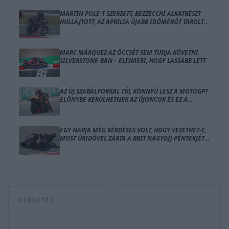
MARTÍN POLE-T SZERZETT, BEZZECCHI ALKATRÉSZT
HULLAJTOTT, AZ APRILIA ÚJABB IDŐMÉRŐT TAROLT
LE SILVERSTONE-BAN
MARC MÁRQUEZ AZ ÖCCSÉT SEM TUDJA KÖVETNI
SILVERSTONE-BAN – ELISMERI, HOGY LASSABB LETT
AZ ÚJ SZABÁLYOKKAL TÚL KÖNNYŰ LESZ A MOTOGP?
ELŐNYBE KERÜLHETNEK AZ ÚJONCOK ÉS EZ A
GYÁRTÓ
EGY NAPJA MÉG KÉRDÉSES VOLT, HOGY VEZETHET-E,
MOST ŰRIDŐVEL ZÁRTA A BRIT NAGYDÍJ PÉNTEKJÉT
BEZZECCHI
HIRDETÉS