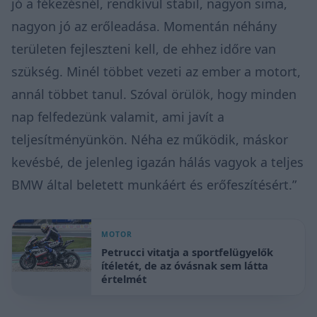
jó a fékezésnél, rendkívül stabil, nagyon sima,
nagyon jó az erőleadása. Momentán néhány
területen fejleszteni kell, de ehhez időre van
szükség. Minél többet vezeti az ember a motort,
annál többet tanul. Szóval örülök, hogy minden
nap felfedezünk valamit, ami javít a
teljesítményünkön. Néha ez működik, máskor
kevésbé, de jelenleg igazán hálás vagyok a teljes
BMW által beletett munkáért és erőfeszítésért.”
MOTOR
Petrucci vitatja a sportfelügyelők
ítéletét, de az óvásnak sem látta
értelmét