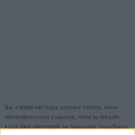
Bár a BMW-nél teljes sorcsere történt, mivel
időrendben mind a távozók, mind az érkezők
közül őket jelentették be hamarabb, mondhatni,