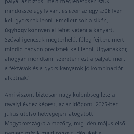
pálya, az biztos, mert meglehetősen szűk,
mindössze egy ív van, és ezen az egy szűk íven
kell gyorsnak lenni. Emellett sok a sikán,
úgyhogy könnyen el lehet véteni a kanyart.
Szóval igencsak megterhelő, főleg fejben, mert
mindig nagyon precíznek kell lenni. Ugyanakkor,
ahogyan mondtam, szeretem ezt a pályát, mert
a féktávok és a gyors kanyarok jó kombinációt
alkotnak.”
Ami viszont biztosan nagy különbség lesz a
tavalyi évhez képest, az az időpont. 2025-ben
július utolsó hétvégéjén látogatott
Magyarországra a mezőny, míg idén május első
napjain mérik majd össze tudásukat a