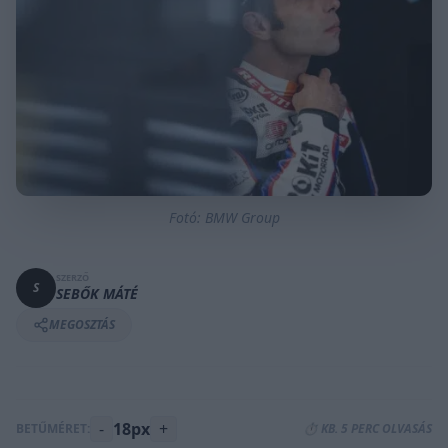
Fotó: BMW Group
SZERZŐ
S
SEBŐK MÁTÉ
MEGOSZTÁS
-
18px
+
BETŰMÉRET:
⏱️ KB. 5 PERC OLVASÁS