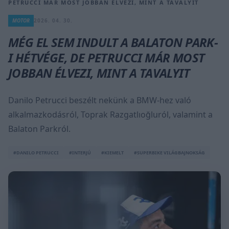
PETRUCCI MÁR MOST JOBBAN ÉLVEZI, MINT A TAVALYIT
MOTOR
2026. 04. 30.
MÉG EL SEM INDULT A BALATON PARK-
I HÉTVÉGE, DE PETRUCCI MÁR MOST
JOBBAN ÉLVEZI, MINT A TAVALYIT
Danilo Petrucci beszélt nekünk a BMW-hez való
alkalmazkodásról, Toprak Razgatlıoğluról, valamint a
Balaton Parkról.
#DANILO PETRUCCI
#INTERJÚ
#KIEMELT
#SUPERBIKE VILÁGBAJNOKSÁG