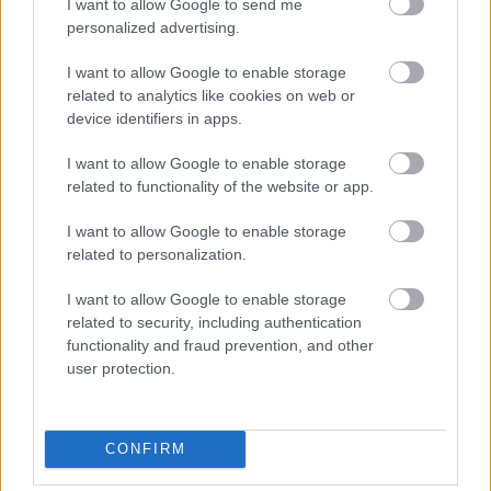
I want to allow Google to send me
extra terhet jelent neki.
personalized advertising.
I want to allow Google to enable storage
related to analytics like cookies on web or
device identifiers in apps.
I want to allow Google to enable storage
related to functionality of the website or app.
I want to allow Google to enable storage
related to personalization.
I want to allow Google to enable storage
related to security, including authentication
functionality and fraud prevention, and other
user protection.
CONFIRM
„Nagy nyomás nehezedik a vállamra, az biztos –
fogalmazott. – Érzem, de ez normális. Szerintem