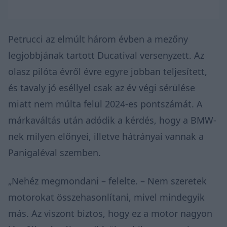
Petrucci az elmúlt három évben a mezőny
legjobbjának tartott Ducatival versenyzett. Az
olasz pilóta évről évre egyre jobban teljesített,
és tavaly jó eséllyel csak az év végi sérülése
miatt nem múlta felül 2024-es pontszámát. A
márkaváltás után adódik a kérdés, hogy a BMW-
nek milyen előnyei, illetve hátrányai vannak a
Panigaléval szemben.
„Nehéz megmondani – felelte. – Nem szeretek
motorokat összehasonlítani, mivel mindegyik
más. Az viszont biztos, hogy ez a motor nagyon