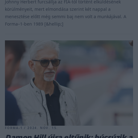
Johnny Herbert furcsállja az FIA-tól történt elküldésének
körülményeit, mert elmondása szerint két nappal a
menesztése előtt még semmi baj nem volt a munkájával. A
Forma–1-ben 1989 [&hellip;]
FORMA-1 / 2024. NOV. 15.
Damon Hill újra eltűnik: búcsúzik a