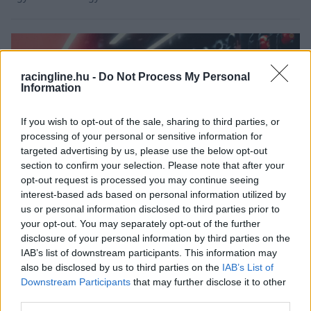
racingline.hu -
Do Not Process My Personal
Information
If you wish to opt-out of the sale, sharing to third parties, or
processing of your personal or sensitive information for
targeted advertising by us, please use the below opt-out
section to confirm your selection. Please note that after your
opt-out request is processed you may continue seeing
interest-based ads based on personal information utilized by
us or personal information disclosed to third parties prior to
your opt-out. You may separately opt-out of the further
disclosure of your personal information by third parties on the
FORMA-1 / 2025. DEC. 16.
IAB’s list of downstream participants. This information may
Hamilton „nem szereti vagy nem
also be disclosed by us to third parties on the
IAB’s List of
akarja” – két nagy probléma is
Downstream Participants
that may further disclose it to other
rémálommá teheti a brit 2026-os
third parties.