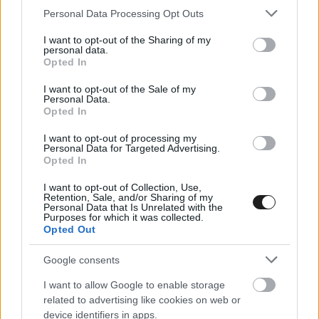
évét is
Please note that this website/app uses one or more Google
Personal Data Processing Opt Outs
services and may gather and store information including but
Ahhoz, hogy Lewis Hamilton 2026-ban sikeresebb legyen a
not limited to your visit or usage behaviour. You may click to
I want to opt-out of the Sharing of my
personal data.
grant or deny consent to Google and its third-party tags to
Ferrarival, ezen a két területen mindenképpen változtatnia
Opted In
use your data for below specified purposes in below Google
kell.
consent section.
I want to opt-out of the Sale of my
Personal Data.
Opted In
I want to opt-out of processing my
Personal Data for Targeted Advertising.
Opted In
I want to opt-out of Collection, Use,
Retention, Sale, and/or Sharing of my
Personal Data that Is Unrelated with the
Purposes for which it was collected.
Opted Out
Google consents
I want to allow Google to enable storage
related to advertising like cookies on web or
device identifiers in apps.