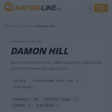
◐
FŐOLDAL
/
CÍMKÉK
/
DAMON HILL
Hamilton
elvárja,
hogy
CÍMKEARCHÍVUM
a
Ferrari
DAMON HILL
hozzá
igazodjon,
véli
Damon Hill témájú hírek, háttéranyagok és kapcsolódó
világbajnok
archív tartalmak a Racingline.hu-n.
honfitársa
SEBŐK
60 CIKK
LEGFRISSEBB: 2026. AUG. 6.
MÁTÉ
4 FŐ ROVAT
•
2026.
AUG.
FORMA-1 · 60
FASTEST SLAP · 1
6.
EXTRA · 1
GALÉRIA · 1