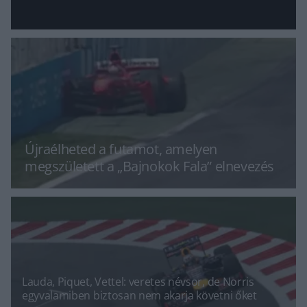
Újraélheted a futamot, amelyen
megszületett a „Bajnokok Fala” elnevezés
Lauda, Piquet, Vettel: veretes névsor, de Norris
egyvalamiben biztosan nem akarja követni őket