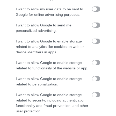
I want to allow my user data to be sent to
FORMA-1 / 2025. NOV. 16.
Google for online advertising purposes.
Ádáz ellenfélből másodhegedűs –
I want to allow Google to send me
ezért utasította vissza a Ferrari
personalized advertising.
ajánlatát a világbajnok
I want to allow Google to enable storage
Damon Hill nem kért a Ferrariból, miután a Williamsnél nem
related to analytics like cookies on web or
maradt számára hely. Egy podcastban fedte fel, hogy miért
device identifiers in apps.
mondott nemet Jean Todtnak.
I want to allow Google to enable storage
related to functionality of the website or app.
I want to allow Google to enable storage
related to personalization.
I want to allow Google to enable storage
related to security, including authentication
functionality and fraud prevention, and other
user protection.