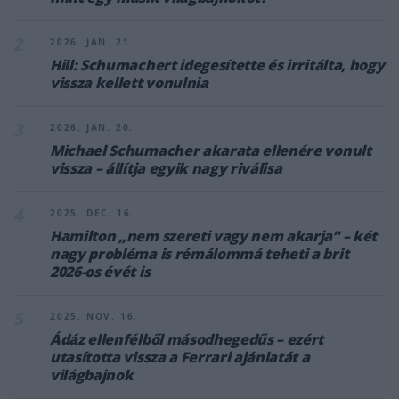
2
2026. JAN. 21.
Hill: Schumachert idegesítette és irritálta, hogy
vissza kellett vonulnia
3
2026. JAN. 20.
Michael Schumacher akarata ellenére vonult
vissza – állítja egyik nagy riválisa
4
2025. DEC. 16.
Hamilton „nem szereti vagy nem akarja” – két
nagy probléma is rémálommá teheti a brit
2026-os évét is
5
2025. NOV. 16.
Ádáz ellenfélből másodhegedűs – ezért
utasította vissza a Ferrari ajánlatát a
világbajnok