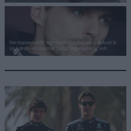
Verstappen előtt egy másik világbajnok is dobott ki
újságírót – és ma már tudja, hogy butaság volt