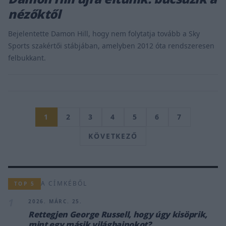
nézőktől
Bejelentette Damon Hill, hogy nem folytatja tovább a Sky
Sports szakértői stábjában, amelyben 2012 óta rendszeresen
felbukkant.
1
2
3
4
5
6
7
KÖVETKEZŐ
A CÍMKÉBŐL
TOP 5
1
2026. MÁRC. 25.
Rettegjen George Russell, hogy úgy kisöprik,
mint egy másik világbajnokot?