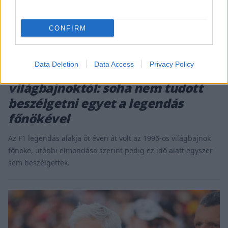
CONFIRM
FORMA-1 / 2025. AUG. 17.
Data Deletion
Data Access
Privacy Policy
Meglepő beismerés az F1-es
világbajnoktól: soha nem tudott
beszélgetni egyet a legendás
főnökével
Az F1 legendás alakja öt éven át volt az 1996-os világbajnok
főnöke, utóbbi elmondása szerint pedig ez idő alatt egyszer
sem beszélgettek.