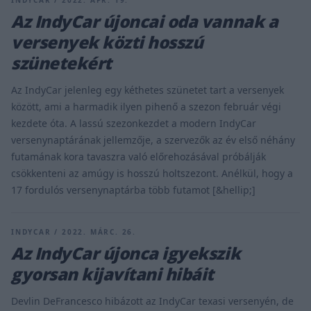
Az IndyCar újoncai oda vannak a
versenyek közti hosszú
szünetekért
Az IndyCar jelenleg egy kéthetes szünetet tart a versenyek
között, ami a harmadik ilyen pihenő a szezon február végi
kezdete óta. A lassú szezonkezdet a modern IndyCar
versenynaptárának jellemzője, a szervezők az év első néhány
futamának kora tavaszra való előrehozásával próbálják
csökkenteni az amúgy is hosszú holtszezont. Anélkül, hogy a
17 fordulós versenynaptárba több futamot [&hellip;]
INDYCAR / 2022. MÁRC. 26.
Az IndyCar újonca igyekszik
gyorsan kijavítani hibáit
Devlin DeFrancesco hibázott az IndyCar texasi versenyén, de