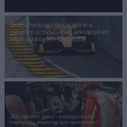
Drámai műszaki hibával dőlt el a
győzelem az IndyCarban, ütközéssel ért
véget a dobogóért folyó csata
„Düh, fájdalom, gyász” – a zokogó vesztes
megmutatta, milyen egy igazi sportember