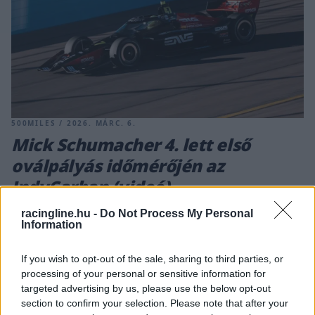
500MILES / 2026. MÁRC. 6.
Mick Schumacher 4. lett első
oválpályás időmérőjén az
IndyCarban (videó)
racingline.hu -
Do Not Process My Personal
A szezonnyitón történt első körös kiesése után Mick
Information
Schumacher remek teljesítménnyel rukkolt elő Phoenix-ben,
miközben David Malukas élete első pole-jának örülhetett.
If you wish to opt-out of the sale, sharing to third parties, or
processing of your personal or sensitive information for
targeted advertising by us, please use the below opt-out
INDYCAR / 2022. SZEPT. 11.
section to confirm your selection. Please note that after your
Power rekordot döntve pole-ban,