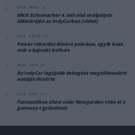
2
2026. MÁRC. 6.
Mick Schumacher 4. lett első oválpályás
időmérőjén az IndyCarban (videó)
3
2022. SZEPT. 11.
Power rekordot döntve pole-ban, egyik keze
már a bajnoki trófeán
4
2022. AUG. 23.
Az IndyCar legújabb dobogósa megtáltosodott
autóját dicsérte
5
2022. AUG. 21.
Fantasztikus show után Newgarden vitte el a
gateway-i győzelmet