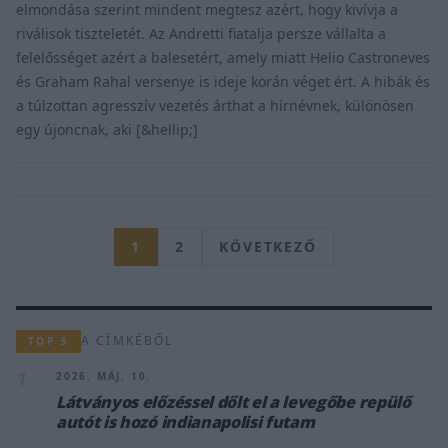
elmondása szerint mindent megtesz azért, hogy kivívja a
riválisok tiszteletét. Az Andretti fiatalja persze vállalta a
felelősséget azért a balesetért, amely miatt Helio Castroneves
és Graham Rahal versenye is ideje korán véget ért. A hibák és
a túlzottan agresszív vezetés árthat a hírnévnek, különösen
egy újoncnak, aki [&hellip;]
1
2
KÖVETKEZŐ
A CÍMKÉBŐL
TOP 5
1
2026. MÁJ. 10.
Látványos előzéssel dőlt el a levegőbe repülő
autót is hozó indianapolisi futam