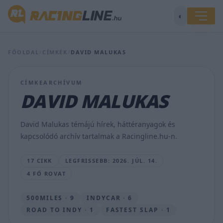
◐
FŐOLDAL
/
CÍMKÉK
/
DAVID MALUKAS
Tényleg
Trump
CÍMKEARCHÍVUM
ül
majd
DAVID MALUKAS
a
felvezetőautóban
a
David Malukas témájú hírek, háttéranyagok és
házi
kapcsolódó archív tartalmak a Racingline.hu-n.
autóversenyén?
BOGNÁR
17 CIKK
LEGFRISSEBB: 2026. JÚL. 14.
VIKTOR
4 FŐ ROVAT
•
2026.
JÚL.
500MILES · 9
INDYCAR · 6
14.
ROAD TO INDY · 1
FASTEST SLAP · 1