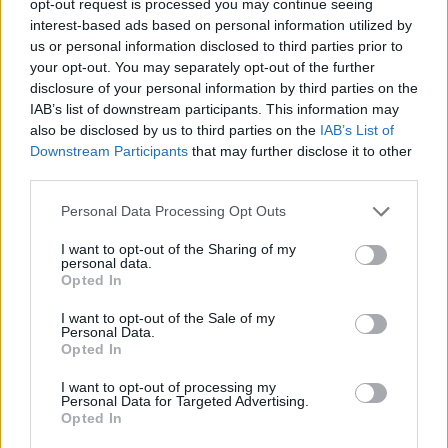
opt-out request is processed you may continue seeing
egyik keze már a bajnoki trófeán
interest-based ads based on personal information utilized by
us or personal information disclosed to third parties prior to
Míg Will Power szenzációs teljesítménnyel megszerezte
your opt-out. You may separately opt-out of the further
rekordot jelentő 68. pole pozícióját, addig a riválisok egytől-
disclosure of your personal information by third parties on the
IAB’s list of downstream participants. This information may
egyik hibáztak. Power már a hétvége kezdetétől fogva
also be disclosed by us to third parties on the
IAB’s List of
hangsúlyozta, hogy a hétvégi NTT IndyCar Series bajnoki
Downstream Participants
that may further disclose it to other
címről döntő futam első számú prioritása az, hogy a 12-es
third parties.
számú Team Penske Chevrolet-t a pole pozícióba juttassa. Ez
Please note that this website/app uses one or more Google
sikerült is neki, további egy ponttal [&hellip;]
Personal Data Processing Opt Outs
services and may gather and store information including but
not limited to your visit or usage behaviour. You may click to
I want to opt-out of the Sharing of my
personal data.
grant or deny consent to Google and its third-party tags to
Opted In
use your data for below specified purposes in below Google
consent section.
I want to opt-out of the Sale of my
Personal Data.
Opted In
I want to opt-out of processing my
Personal Data for Targeted Advertising.
Opted In