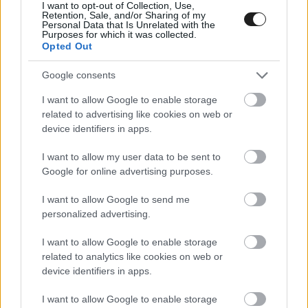
I want to opt-out of Collection, Use,
Retention, Sale, and/or Sharing of my
Personal Data that Is Unrelated with the
Purposes for which it was collected.
Opted Out
500MILES / 2022. AUG. 23.
Google consents
Az IndyCar legújabb dobogósa
I want to allow Google to enable storage
megtáltosodott autóját dicsérte
related to advertising like cookies on web or
device identifiers in apps.
Bár Josef Newgarden jött el győzelemmel az IndyCar
gatewayi versenyéről, a szenzáció az újonc David Malukas
I want to allow my user data to be sent to
volt, aki látványosan szerezte meg első dobogóját. A verseny
Google for online advertising purposes.
végi sprintben gyakorlatilag nem volt ellenfele, Will Power és
I want to allow Google to send me
Pato O’Ward levadászása után az utolsó körben elhappolta
personalized advertising.
Scott McLaughlin elől a második helyet. „Ahogy megelőztem
Patót – aki egyébként jó [&hellip;]
I want to allow Google to enable storage
related to analytics like cookies on web or
device identifiers in apps.
INDYCAR / 2022. AUG. 21.
Fantasztikus show után
I want to allow Google to enable storage