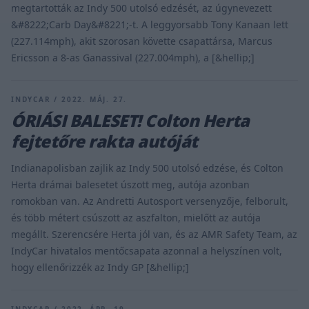
megtartották az Indy 500 utolsó edzését, az úgynevezett
&#8222;Carb Day&#8221;-t. A leggyorsabb Tony Kanaan lett
(227.114mph), akit szorosan követte csapattársa, Marcus
Ericsson a 8-as Ganassival (227.004mph), a [&hellip;]
INDYCAR / 2022. MÁJ. 27.
ÓRIÁSI BALESET! Colton Herta
fejtetőre rakta autóját
Indianapolisban zajlik az Indy 500 utolsó edzése, és Colton
Herta drámai balesetet úszott meg, autója azonban
romokban van. Az Andretti Autosport versenyzője, felborult,
és több métert csúszott az aszfalton, mielőtt az autója
megállt. Szerencsére Herta jól van, és az AMR Safety Team, az
IndyCar hivatalos mentőcsapata azonnal a helyszínen volt,
hogy ellenőrizzék az Indy GP [&hellip;]
INDYCAR / 2022. ÁPR. 19.