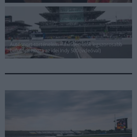
Autósport-történelem – minden idők legszorosabb
befutóját hozta az idei Indy 500 (videóval)