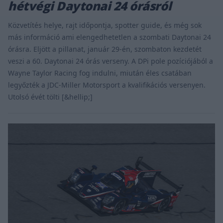
hétvégi Daytonai 24 órásról
Közvetítés helye, rajt időpontja, spotter guide, és még sok
más információ ami elengedhetetlen a szombati Daytonai 24
órásra. Eljött a pillanat, január 29-én, szombaton kezdetét
veszi a 60. Daytonai 24 órás verseny. A DPi pole pozíciójából a
Wayne Taylor Racing fog indulni, miután éles csatában
legyőzték a JDC-Miller Motorsport a kvalifikációs versenyen.
Utolsó évét tölti [&hellip;]