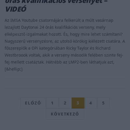
órás kvalifikációs versenyét –
VIDEÓ
Az IMSA Youtube csatornájára felkerült a múlt vasárnap
lezajlott Daytonai 24 órás kvalifikációs verseny, mely
elképesztő izgalmakat hozott. És, hogy mire lehet számítani?
Nagyszerű versenyzésre, az utolsó körökig kiélezett csatára. A
főszereplők a DPi kategóriában Ricky Taylor és Richard
Westbroook voltak, akik a verseny második felében szinte fej-
fej mellett csatáztak. Hátrébb az LMP2-ben láthatjuk azt,
[&hellip;]
ELŐZŐ
1
2
3
4
5
KÖVETKEZŐ