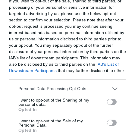
If you wish to opt-out of the sale, sharing to third parties, or
szerencsésen. A tavalyi GT Le Mans kategória győztes
processing of your personal or sensitive information for
targeted advertising by us, please use the below opt-out
csapatának 4-es számú versenyautóját &#8211; amely most a
section to confirm your selection. Please note that after your
GTD Pro [&hellip;]
opt-out request is processed you may continue seeing
interest-based ads based on personal information utilized by
us or personal information disclosed to third parties prior to
your opt-out. You may separately opt-out of the further
disclosure of your personal information by third parties on the
IAB’s list of downstream participants. This information may
also be disclosed by us to third parties on the
IAB’s List of
Downstream Participants
that may further disclose it to other
third parties.
Please note that this website/app uses one or more Google
Personal Data Processing Opt Outs
services and may gather and store information including but
not limited to your visit or usage behaviour. You may click to
I want to opt-out of the Sharing of my
personal data.
grant or deny consent to Google and its third-party tags to
Opted In
use your data for below specified purposes in below Google
consent section.
I want to opt-out of the Sale of my
500MILES / 2022. JAN. 30.
Personal Data.
Eddig bírta a másik Ganassi
Opted In