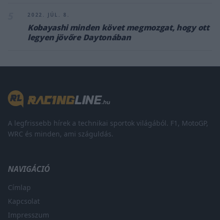
5
2022. JÚL. 8.
Kobayashi minden követ megmozgat, hogy ott
legyen jövőre Daytonában
A legfrissebb hírek a technikai sportok világából. F1, MotoGP,
WRC és minden, ami száguldás.
NAVIGÁCIÓ
Címlap
Kapcsolat
Impresszum