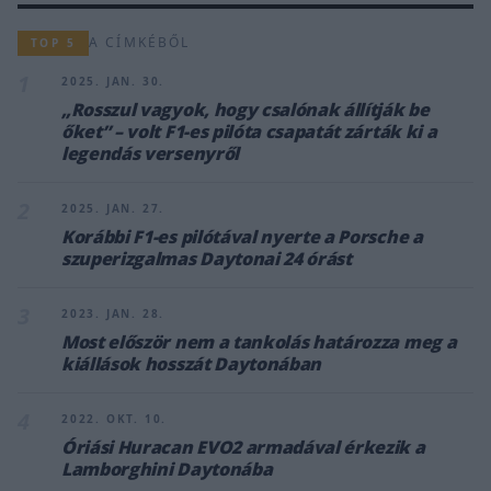
A CÍMKÉBŐL
TOP 5
1
2025. JAN. 30.
„Rosszul vagyok, hogy csalónak állítják be
őket” – volt F1-es pilóta csapatát zárták ki a
legendás versenyről
2
2025. JAN. 27.
Korábbi F1-es pilótával nyerte a Porsche a
szuperizgalmas Daytonai 24 órást
3
2023. JAN. 28.
Most először nem a tankolás határozza meg a
kiállások hosszát Daytonában
4
2022. OKT. 10.
Óriási Huracan EVO2 armadával érkezik a
Lamborghini Daytonába