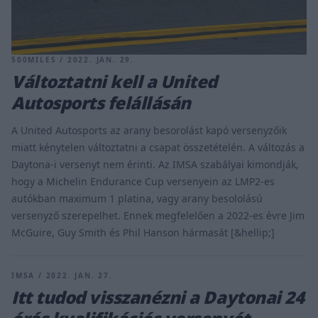
500MILES / 2022. JAN. 29.
Változtatni kell a United
Autosports felállásán
A United Autosports az arany besorolást kapó versenyzőik
miatt kénytelen változtatni a csapat összetételén. A változás a
Daytona-i versenyt nem érinti. Az IMSA szabályai kimondják,
hogy a Michelin Endurance Cup versenyein az LMP2-es
autókban maximum 1 platina, vagy arany besololású
versenyző szerepelhet. Ennek megfelelően a 2022-es évre Jim
McGuire, Guy Smith és Phil Hanson hármasát [&hellip;]
IMSA / 2022. JAN. 27.
Itt tudod visszanézni a Daytonai 24