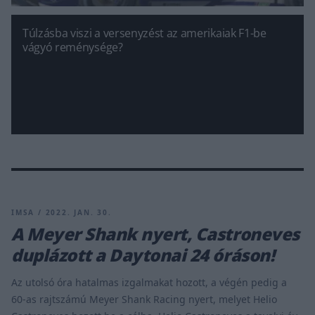
Túlzásba viszi a versenyzést az amerikaiak F1-be
vágyó reménysége?
IMSA / 2022. JAN. 30.
A Meyer Shank nyert, Castroneves
duplázott a Daytonai 24 óráson!
Az utolsó óra hatalmas izgalmakat hozott, a végén pedig a
60-as rajtszámú Meyer Shank Racing nyert, melyet Helio