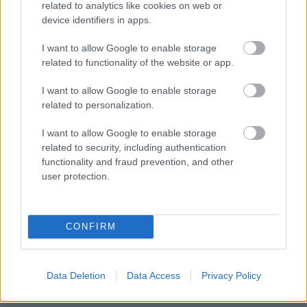
related to analytics like cookies on web or
device identifiers in apps.
I want to allow Google to enable storage
related to functionality of the website or app.
500MILES / 2022. JAN. 30.
Daytona: Magnussen szíve kis
I want to allow Google to enable storage
híján megállt, akárcsak az autója
related to personalization.
A 60. Daytona-i 24 órás elmúlt két órája is hozott érdekes
I want to allow Google to enable storage
related to security, including authentication
momentumokat. Magnussen lelassulását követően a Ganassi
functionality and fraud prevention, and other
kis híján a #02-est is elvesztette. Már 16 óra telt el azóta,
user protection.
hogy szombaton, magyar idő szerint 19:40-kor elrajtolt a
mezőny Daytonában. A legutóbbi két óra sem hozott kisebb
izgalmakat, mint az eddigiek. Alighogy beléptünk az utolsó 10
CONFIRM
[&hellip;]
IMSA / 2022. JAN. 29.
Data Deletion
Data Access
Privacy Policy
Minden, amit tudni érdemes a