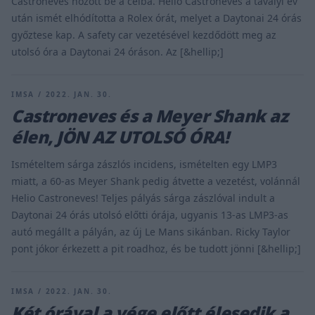
Castroneves hozott be a célba. Helio Castroneves a tavalyi év
után ismét elhódította a Rolex órát, melyet a Daytonai 24 órás
győztese kap. A safety car vezetésével kezdődött meg az
utolsó óra a Daytonai 24 óráson. Az [&hellip;]
IMSA / 2022. JAN. 30.
Castroneves és a Meyer Shank az
élen, JÖN AZ UTOLSÓ ÓRA!
Ismételtem sárga zászlós incidens, ismételten egy LMP3
miatt, a 60-as Meyer Shank pedig átvette a vezetést, volánnál
Helio Castroneves! Teljes pályás sárga zászlóval indult a
Daytonai 24 órás utolsó előtti órája, ugyanis 13-as LMP3-as
autó megállt a pályán, az új Le Mans sikánban. Ricky Taylor
pont jókor érkezett a pit roadhoz, és be tudott jönni [&hellip;]
IMSA / 2022. JAN. 30.
Két órával a vége előtt élesedik a