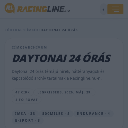
◐
FŐOLDAL
/
CÍMKÉK
/
DAYTONAI 24 ÓRÁS
CÍMKEARCHÍVUM
DAYTONAI 24 ÓRÁS
Verstappen
visszautasította
a
Daytonai 24 órás témájú hírek, háttéranyagok és
legenda
kapcsolódó archív tartalmak a Racingline.hu-n.
felajánlását
SEBŐK
47 CIKK
LEGFRISSEBB: 2026. MÁJ. 29.
MÁTÉ
4 FŐ ROVAT
•
2026.
MÁJ.
IMSA · 33
500MILES · 5
ENDURANCE · 4
29.
E-SPORT · 3