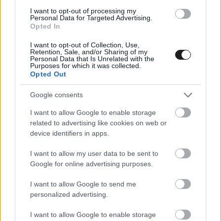
Cadillac; garázsban a #02-es
I want to opt-out of processing my
Personal Data for Targeted Advertising.
Opted In
Itt a vége a gyári Cadillac-ek jó szereplésének. A Chip Ganassi
Racing által versenyeztetett másik autót is a pitfal mögé
I want to opt-out of Collection, Use,
Retention, Sale, and/or Sharing of my
kellett vinni. Ezzel az esélyesek száma 4-re csökkent 7 órával a
Personal Data that Is Unrelated with the
vége előtt. Az eddigiekhez képest viszonylag nyugodt
Purposes for which it was collected.
Opted Out
mederben csordogált a 60. Daytona-i 24 órás elmúlt egy
órája. Köszönhető ez az óra elején történt balesetnek
Google consents
[&hellip;]
I want to allow Google to enable storage
related to advertising like cookies on web or
device identifiers in apps.
I want to allow my user data to be sent to
Google for online advertising purposes.
I want to allow Google to send me
personalized advertising.
I want to allow Google to enable storage