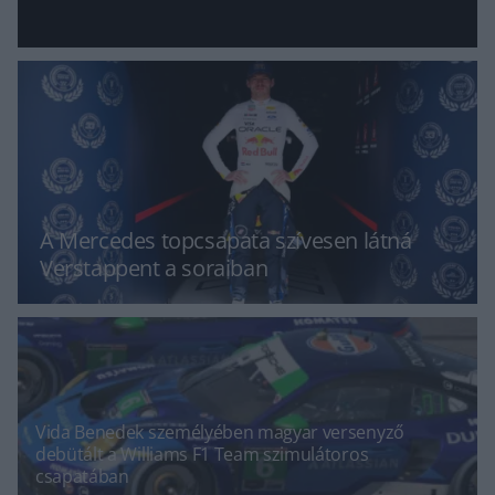
A Mercedes topcsapata szívesen látná
Verstappent a soraiban
Vida Benedek személyében magyar versenyző
debütált a Williams F1 Team szimulátoros
csapatában