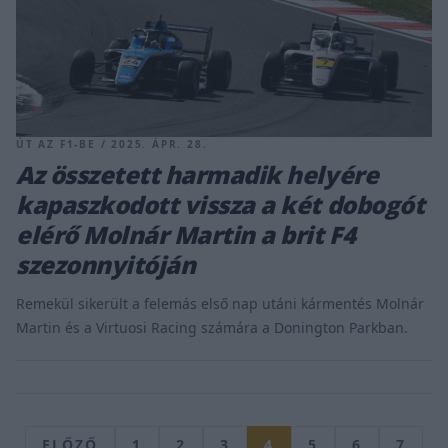
ÚT AZ F1-BE / 2025. ÁPR. 28.
Az összetett harmadik helyére
kapaszkodott vissza a két dobogót
elérő Molnár Martin a brit F4
szezonnyitóján
Remekül sikerült a felemás első nap utáni kármentés Molnár
Martin és a Virtuosi Racing számára a Donington Parkban.
ELŐZŐ
1
2
3
4
5
6
7