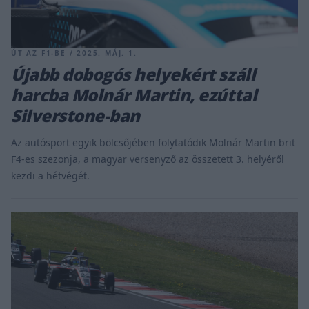
ÚT AZ F1-BE / 2025. MÁJ. 1.
Újabb dobogós helyekért száll
harcba Molnár Martin, ezúttal
Silverstone-ban
Az autósport egyik bölcsőjében folytatódik Molnár Martin brit
F4-es szezonja, a magyar versenyző az összetett 3. helyéről
kezdi a hétvégét.