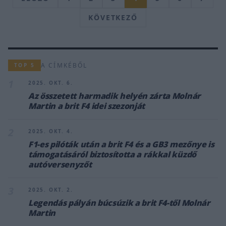
KÖVETKEZŐ
A CÍMKÉBŐL
TOP 5
1
2025. OKT. 6.
Az összetett harmadik helyén zárta Molnár
Martin a brit F4 idei szezonját
2
2025. OKT. 4.
F1-es pilóták után a brit F4 és a GB3 mezőnye is
támogatásáról biztosította a rákkal küzdő
autóversenyzőt
3
2025. OKT. 2.
Legendás pályán búcsúzik a brit F4-től Molnár
Martin