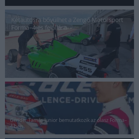
Kétautósra bővülhet a Zengő Motorsport
Forma–4-es felállása
Gender Tamás Junior bemutatkozik az olasz Forma–
4-ben