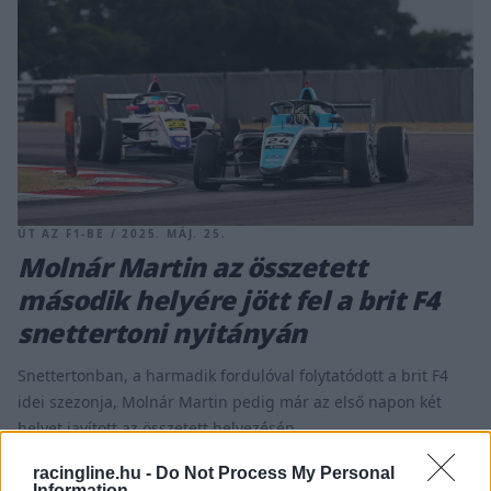
ÚT AZ F1-BE / 2025. MÁJ. 25.
Molnár Martin az összetett
második helyére jött fel a brit F4
snettertoni nyitányán
Snettertonban, a harmadik fordulóval folytatódott a brit F4
idei szezonja, Molnár Martin pedig már az első napon két
helyet javított az összetett helyezésén.
racingline.hu -
Do Not Process My Personal
Information