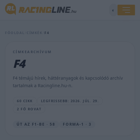
◐
Visszatér
FŐOLDAL
/
CÍMKÉK
/
F4
a
versenysorozat,
amelynek
CÍMKEARCHÍVUM
Antonelli
F4
az
eddigi
utolsó
F4 témájú hírek, háttéranyagok és kapcsolódó archív
bajnoka
tartalmak a Racingline.hu-n.
MAJER
DÁNIEL
60 CIKK
LEGFRISSEBB: 2026. JÚL. 29.
•
2026.
2 FŐ ROVAT
JÚL.
29.
ÚT AZ F1-BE · 58
FORMA-1 · 3