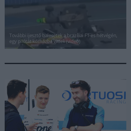
További ijesztő balesetek a brazíliai F1-es hétvégén,
egy pilótát kórházba vittek (videó)