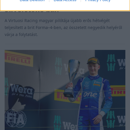
leggyorsabb körrel zárt
Silverstone-ban
A Virtuosi Racing magyar pilótája újabb erős hétvégét
teljesített a brit Forma–4-ben, az összetett negyedik helyéről
várja a folytatást.