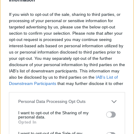
If you wish to opt-out of the sale, sharing to third parties, or
processing of your personal or sensitive information for
targeted advertising by us, please use the below opt-out
section to confirm your selection. Please note that after your
opt-out request is processed you may continue seeing
interest-based ads based on personal information utilized by
us or personal information disclosed to third parties prior to
your opt-out. You may separately opt-out of the further
disclosure of your personal information by third parties on the
IAB’s list of downstream participants. This information may
also be disclosed by us to third parties on the
IAB’s List of
Downstream Participants
that may further disclose it to other
ÚT AZ F1-BE / 2025. MÁJ. 21.
third parties.
Az év egyik legnehezebb pályáján
versenyez Molnár Martin a
Please note that this website/app uses one or more Google
Personal Data Processing Opt Outs
services and may gather and store information including but
hétvégén
not limited to your visit or usage behaviour. You may click to
I want to opt-out of the Sharing of my
personal data.
grant or deny consent to Google and its third-party tags to
Snettertonban, a Virtuosi Racing számára kiemelten fontos
Opted In
use your data for below specified purposes in below Google
helyszínen folytatódik a brit Forma–4-es bajnokság.
consent section.
I want to opt-out of the Sale of my