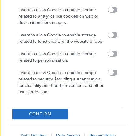
Molnár Martin az autósport egyik bölcsőjének számító
Silverstone-ban ért el mérföldkövet autóversenyzői
I want to allow Google to enable storage
pályafutásában.
related to analytics like cookies on web or
device identifiers in apps.
I want to allow Google to enable storage
related to functionality of the website or app.
I want to allow Google to enable storage
related to personalization.
I want to allow Google to enable storage
related to security, including authentication
functionality and fraud prevention, and other
user protection.
CONFIRM
ÚT AZ F1-BE / 2025. MÁJ. 4.
Molnár Martin dupla dobogóval és
Data Deletion
Data Access
Privacy Policy