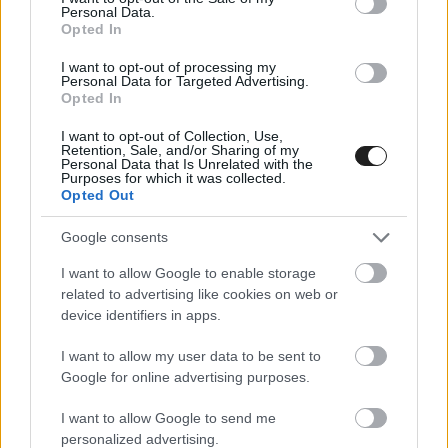
Personal Data.
Opted In
I want to opt-out of processing my
Personal Data for Targeted Advertising.
Opted In
I want to opt-out of Collection, Use,
Retention, Sale, and/or Sharing of my
Personal Data that Is Unrelated with the
Purposes for which it was collected.
Opted Out
Google consents
I want to allow Google to enable storage
related to advertising like cookies on web or
device identifiers in apps.
ÚT AZ F1-BE / 2025. MÁJ. 19.
Túl az 50-en – Molnár Martin
I want to allow my user data to be sent to
Silverstone-ban jubilált a Forma–4-
Google for online advertising purposes.
ben
I want to allow Google to send me
personalized advertising.