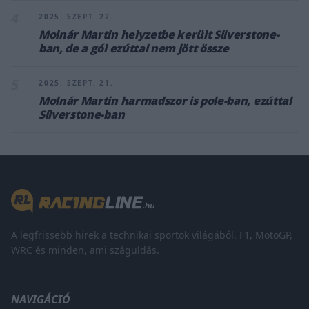
4
2025. SZEPT. 22.
Molnár Martin helyzetbe került Silverstone-
ban, de a gól ezúttal nem jött össze
5
2025. SZEPT. 21.
Molnár Martin harmadszor is pole-ban, ezúttal
Silverstone-ban
A legfrissebb hírek a technikai sportok világából. F1, MotoGP,
WRC és minden, ami száguldás.
NAVIGÁCIÓ