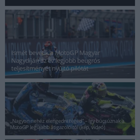
Ismét bevetik a MotoGP Magyar
Nagydíján az év legjobb beugrós
teljesítményét nyújtó pilótát
„Nagyon nehéz elengedni téged” – így búcsúznak a
MotoGP legújabb átigazolóitól (kép, videó)