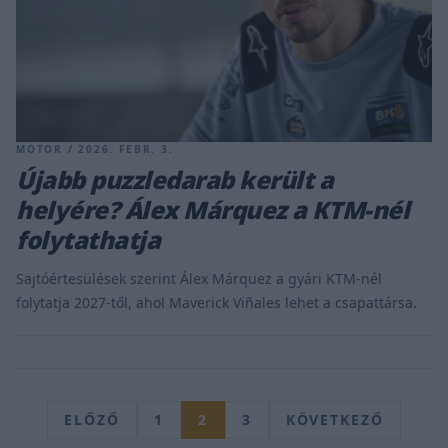
MOTOR / 2026. FEBR. 3.
Újabb puzzledarab került a
helyére? Álex Márquez a KTM-nél
folytathatja
Sajtóértesülések szerint Álex Márquez a gyári KTM-nél
folytatja 2027-től, ahol Maverick Viñales lehet a csapattársa.
ELŐZŐ
1
2
3
KÖVETKEZŐ