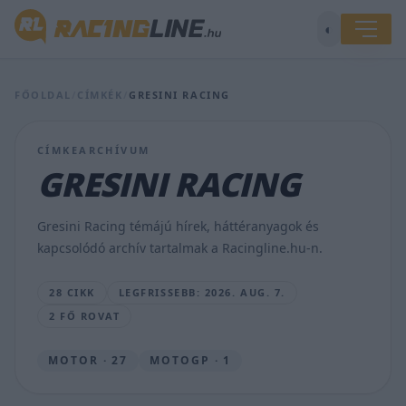
◐
Álex
Márquez
FŐOLDAL
/
CÍMKÉK
/
GRESINI RACING
nyitotta
az
élen
CÍMKEARCHÍVUM
a
GRESINI RACING
MotoGP
Brit
Nagydíjának
Gresini Racing témájú hírek, háttéranyagok és
hétvégéjét
kapcsolódó archív tartalmak a Racingline.hu-n.
MAJER
DÁNIEL
28 CIKK
LEGFRISSEBB: 2026. AUG. 7.
•
2026.
2 FŐ ROVAT
AUG.
7.
MOTOR · 27
MOTOGP · 1