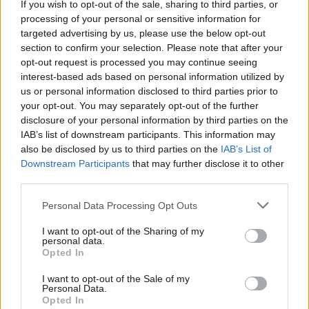
If you wish to opt-out of the sale, sharing to third parties, or
processing of your personal or sensitive information for
targeted advertising by us, please use the below opt-out
section to confirm your selection. Please note that after your
opt-out request is processed you may continue seeing
interest-based ads based on personal information utilized by
us or personal information disclosed to third parties prior to
your opt-out. You may separately opt-out of the further
disclosure of your personal information by third parties on the
IAB’s list of downstream participants. This information may
also be disclosed by us to third parties on the
IAB’s List of
Downstream Participants
that may further disclose it to other
third parties.
MOTOR / 2026. MÁRC. 20.
Please note that this website/app uses one or more Google
Personal Data Processing Opt Outs
Rossiék megkaphatták, amit
services and may gather and store information including but
not limited to your visit or usage behaviour. You may click to
I want to opt-out of the Sharing of my
akartak: Aldeguer a VR46-hoz
personal data.
grant or deny consent to Google and its third-party tags to
Opted In
kerülhet
use your data for below specified purposes in below Google
consent section.
I want to opt-out of the Sale of my
Sajtóértesülés szerint Fermín Aldeguer 2027-től már a VR46
Personal Data.
Opted In
pilótája lesz, amivel teljesülne Valentino Rossi csapatának