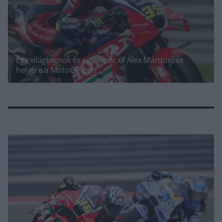
Egy világbajnok és egy újonc ül Álex Márquezék
helyére a MotoGP-ben