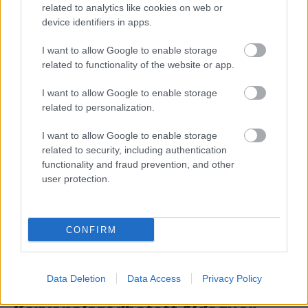
related to analytics like cookies on web or
device identifiers in apps.
Fermín Aldeguer szerdán már utcai motorral körözhetett, a
felkészülés pedig pénteken folytatódik. A célok pedig
I want to allow Google to enable storage
egyértelműek.
related to functionality of the website or app.
I want to allow Google to enable storage
related to personalization.
I want to allow Google to enable storage
related to security, including authentication
functionality and fraud prevention, and other
user protection.
CONFIRM
Data Deletion
Data Access
Privacy Policy
MOTOR / 2026. FEBR. 25.