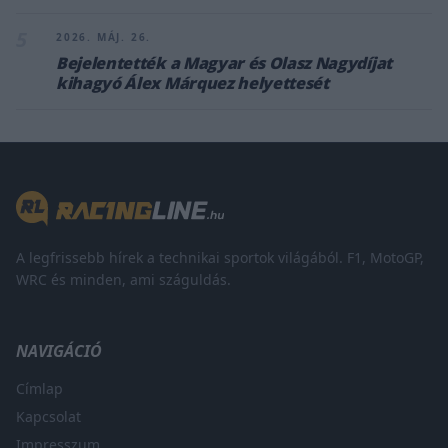
5
2026. MÁJ. 26.
Bejelentették a Magyar és Olasz Nagydíjat
kihagyó Álex Márquez helyettesét
A legfrissebb hírek a technikai sportok világából. F1, MotoGP,
WRC és minden, ami száguldás.
NAVIGÁCIÓ
Címlap
Kapcsolat
Impresszum