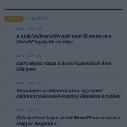
A CÍMKÉBŐL
TOP 5
1
2026. JÚN. 28.
A nyári szünet előtt már nem ül motorra a
MotoGP legújabb sérültje
2
2026. JÚN. 21.
Ezért lépett vissza a brnói futamoktól Álex
Márquez
3
2026. JÚN. 20.
Visszalépés az időmérő után, egy fővel
csökkent a MotoGP-mezőny létszáma Brnóban
4
2026. JÚN. 2.
Új helyettest kap a sérült MotoGP-versenyző a
Magyar Nagydíjra