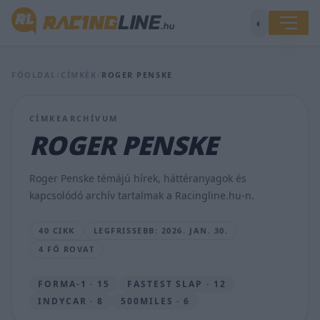
◐
FŐOLDAL
/
CÍMKÉK
/
ROGER PENSKE
Botrányos
kinevezés,
visszavette
CÍMKEARCHÍVUM
csalás
miatt
ROGER PENSKE
kirúgott
emberét
a
Roger Penske témájú hírek, háttéranyagok és
legendás
kapcsolódó archív tartalmak a Racingline.hu-n.
csapat
MAJER
40 CIKK
LEGFRISSEBB: 2026. JAN. 30.
DÁNIEL
4 FŐ ROVAT
•
2026.
JAN.
FORMA-1 · 15
FASTEST SLAP · 12
30.
INDYCAR · 8
500MILES · 6