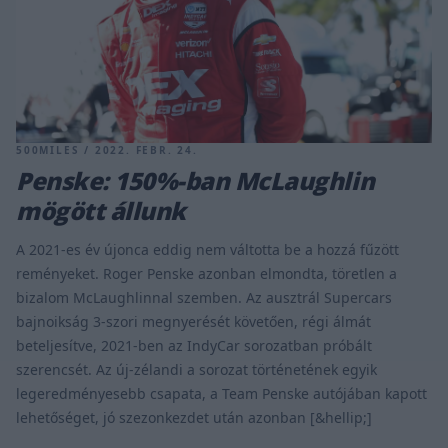
500MILES / 2022. FEBR. 24.
Penske: 150%-ban McLaughlin
mögött állunk
A 2021-es év újonca eddig nem váltotta be a hozzá fűzött
reményeket. Roger Penske azonban elmondta, töretlen a
bizalom McLaughlinnal szemben. Az ausztrál Supercars
bajnoikság 3-szori megnyerését követően, régi álmát
beteljesítve, 2021-ben az IndyCar sorozatban próbált
szerencsét. Az új-zélandi a sorozat történetének egyik
legeredményesebb csapata, a Team Penske autójában kapott
lehetőséget, jó szezonkezdet után azonban [&hellip;]