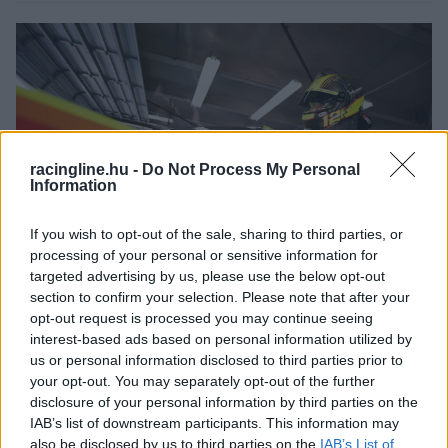
racingline.hu -
Do Not Process My Personal
Information
If you wish to opt-out of the sale, sharing to third parties, or
processing of your personal or sensitive information for
targeted advertising by us, please use the below opt-out
section to confirm your selection. Please note that after your
500MILES / 2022. FEBR. 22.
opt-out request is processed you may continue seeing
Penske elmondta miért
interest-based ads based on personal information utilized by
us or personal information disclosed to third parties prior to
módosítottak a kerekeken
your opt-out. You may separately opt-out of the further
disclosure of your personal information by third parties on the
Roger Penske először szólalt meg az ügy kapcsán, amióta a
IAB’s list of downstream participants. This information may
NASCAR a hétvége elején elkobozta a csapat kerekeit.
also be disclosed by us to third parties on the
IAB’s List of