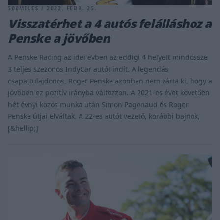
500MILES / 2022. FEBR. 25.
Visszatérhet a 4 autós felálláshoz a
Penske a jövőben
A Penske Racing az idei évben az eddigi 4 helyett mindössze
3 teljes szezonos IndyCar autót indít. A legendás
csapattulajdonos, Roger Penske azonban nem zárta ki, hogy a
jövőben ez pozitív irányba változzon. A 2021-es évet követően
hét évnyi közös munka után Simon Pagenaud és Roger
Penske útjai elváltak. A 22-es autót vezető, korábbi bajnok,
[&hellip;]