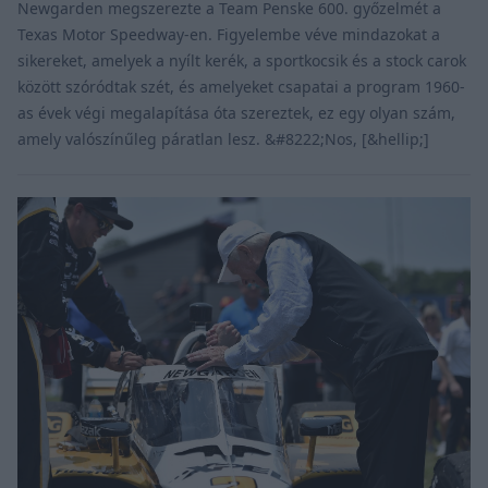
Newgarden megszerezte a Team Penske 600. győzelmét a
Texas Motor Speedway-en. Figyelembe véve mindazokat a
sikereket, amelyek a nyílt kerék, a sportkocsik és a stock carok
között szóródtak szét, és amelyeket csapatai a program 1960-
as évek végi megalapítása óta szereztek, ez egy olyan szám,
amely valószínűleg páratlan lesz. &#8222;Nos, [&hellip;]