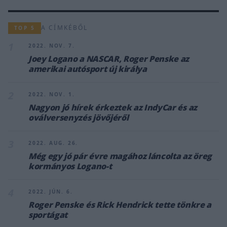
A CÍMKÉBŐL
TOP 5
1
2022. NOV. 7.
Joey Logano a NASCAR, Roger Penske az
amerikai autósport új királya
2
2022. NOV. 1.
Nagyon jó hírek érkeztek az IndyCar és az
oválversenyzés jövőjéről
3
2022. AUG. 26.
Még egy jó pár évre magához láncolta az öreg
kormányos Logano-t
4
2022. JÚN. 6.
Roger Penske és Rick Hendrick tette tönkre a
sportágat