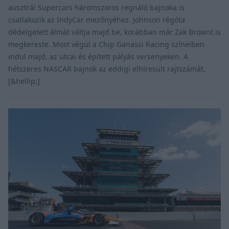
ausztrál Supercars háromszoros regnáló bajnoka is
csatlakozik az IndyCar mezőnyéhez. Johnson régóta
dédelgetett álmát váltja majd be, korábban már Zak Brownt is
megkereste. Most végül a Chip Ganassi Racing színeiben
indul majd, az utcai és épített pályás versenyeken. A
hétszeres NASCAR bajnok az eddigi elhíresült rajtszámát,
[&hellip;]