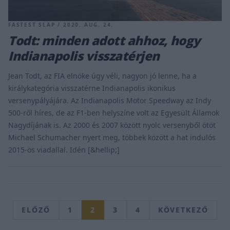
FASTEST SLAP / 2020. AUG. 24.
Todt: minden adott ahhoz, hogy
Indianapolis visszatérjen
Jean Todt, az FIA elnöke úgy véli, nagyon jó lenne, ha a
királykategória visszatérne Indianapolis ikonikus
versenypályájára. Az Indianapolis Motor Speedway az Indy
500-ről híres, de az F1-ben helyszíne volt az Egyesült Államok
Nagydíjának is. Az 2000 és 2007 között nyolc versenyből ötöt
Michael Schumacher nyert meg, többek között a hat indulós
2015-ös viadallal. Idén [&hellip;]
ELŐZŐ
1
2
3
4
KÖVETKEZŐ