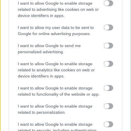
I want to allow Google to enable storage
szeretné, hogy az F1 újra ellátogasson a pályára. A Forma-1
related to advertising like cookies on web or
lassan kezd visszatérni a normális kerékvágásba, és amellett,
device identifiers in apps.
hogy idén a Holland és a Szaúdi Nagydíj is csatlakozik a
naptárhoz, jövőre még egy új helyszín lesz, Miamiban. Az új
I want to allow my user data to be sent to
verseny [&hellip;]
Google for online advertising purposes.
I want to allow Google to send me
personalized advertising.
I want to allow Google to enable storage
related to analytics like cookies on web or
device identifiers in apps.
I want to allow Google to enable storage
related to functionality of the website or app.
I want to allow Google to enable storage
related to personalization.
I want to allow Google to enable storage
related to security, including authentication