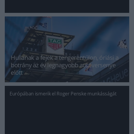
Hullanak a fejek a tengerentúlon, óriási a
botrány az év legnagyobb autóversenye
előtt
Európában ismerik el Roger Penske munkásságát