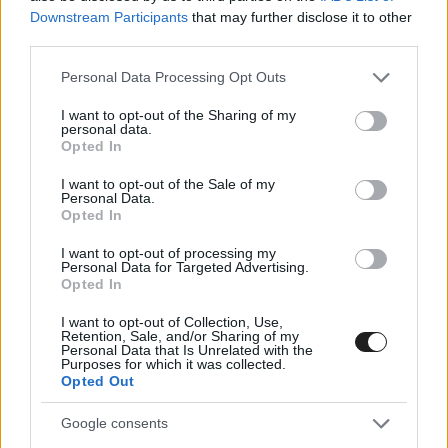
Downstream Participants
that may further disclose it to other
third parties.
Please note that this website/app uses one or more Google
Personal Data Processing Opt Outs
services and may gather and store information including but
not limited to your visit or usage behaviour. You may click to
I want to opt-out of the Sharing of my
personal data.
grant or deny consent to Google and its third-party tags to
Opted In
use your data for below specified purposes in below Google
consent section.
I want to opt-out of the Sale of my
Personal Data.
Opted In
I want to opt-out of processing my
Personal Data for Targeted Advertising.
Opted In
FASTEST SLAP / 2021. JÚL. 14.
I want to opt-out of Collection, Use,
Retention, Sale, and/or Sharing of my
Indianapolis nem térne vissza
Personal Data that Is Unrelated with the
Purposes for which it was collected.
harmadik amerikai versenyként
Opted Out
Roger Penske, az Indianapolis Motor Speedway tulajdonosa
Google consents
még a Miami Nagydíj jövő évi bemutatkozása ellenére