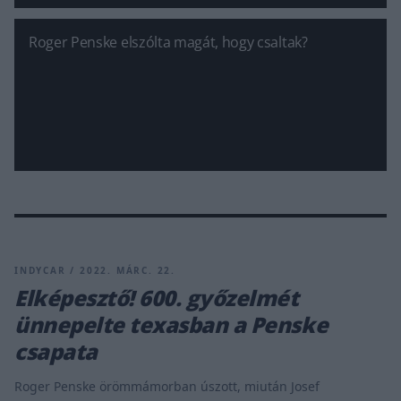
Roger Penske elszólta magát, hogy csaltak?
INDYCAR / 2022. MÁRC. 22.
Elképesztő! 600. győzelmét
ünnepelte texasban a Penske
csapata
Roger Penske örömmámorban úszott, miután Josef