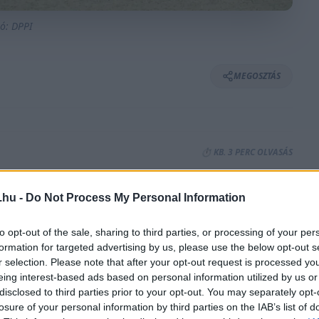
tó: DPPI
MEGOSZTÁS
⏱️ KB. 3 PERC OLVASÁS
.hu -
Do Not Process My Personal Information
esítményének taglalásával próbálta elterelni a
ról, ő viszont végig tudta, hogy nem saját
to opt-out of the sale, sharing to third parties, or processing of your per
ez végül akkor nyert igazolást, amikor Max
formation for targeted advertising by us, please use the below opt-out s
r selection. Please note that after your opt-out request is processed y
lgokra panaszkodni az autóval kapcsolatban.
eing interest-based ads based on personal information utilized by us or
disclosed to third parties prior to your opt-out. You may separately opt-
losure of your personal information by third parties on the IAB’s list of
Red Bullnál töltött szezonja
nem kezdődhetett