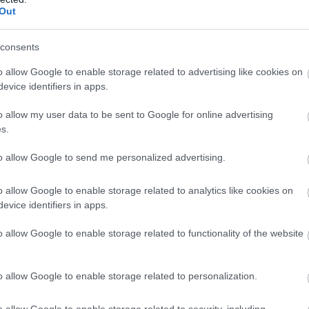
Out
consents
o allow Google to enable storage related to advertising like cookies on
evice identifiers in apps.
o allow my user data to be sent to Google for online advertising
s.
to allow Google to send me personalized advertising.
 podcastban
mesélt erről az időszakról is, és
o allow Google to enable storage related to analytics like cookies on
nyének taglalásával igyekezett elterelni a
evice identifiers in apps.
atalmas volt a nyomás. Christiannak is voltak
o allow Google to enable storage related to functionality of the website
gyelemelterelés is volt. Én voltam a nagy
sak rólam, a teljesítményemről, arról, hogy
o allow Google to enable storage related to personalization.
ez.
o allow Google to enable storage related to security, including