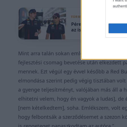
authenti
FORMA-1
Pérez kemény szavai: ha 
az is
Mint arra talán sokan emlékeznek, Pérez már
fejlesztési csomag bevetése után elkezdett 
mennek. Ezt végül egy évvel később a Red Bull
elmondása szerint pedig végig tisztában volt 
a gyenge teljesítményt, valójában más áll a 
elhitetni velem, hogy én vagyok a ludas], d
[nem kételkedtem], soha. Emlékszem, volt eg
hogy felbontsák a szerződésemet a szezon k
is rengeteget panaszkodtam az autóra.”