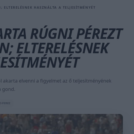
N; ELTERELÉSNEK HASZNÁLTA A TELJESÍTMÉNYÉT
ARTA RÚGNI PÉREZT
N; ELTERELÉSNEK
JESÍTMÉNYÉT
ól akarta elvenni a figyelmet az ő teljesítményének
a gond.
O PEREZ