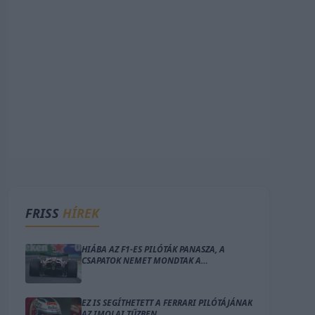
FRISS
HÍREK
HIÁBA AZ F1-ES PILÓTÁK PANASZA, A
CSAPATOK NEMET MONDTAK A
VÁLTOZTATÁSRA
EZ IS SEGÍTHETETT A FERRARI PILÓTÁJÁNAK
AZ IMOLAI TŰZBEN