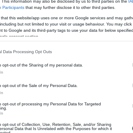
. This information may also be disclosed by us to third parties on the
IA
bbant Christian Horner zaklatási botránya, majd
Participants
that may further disclose it to other third parties.
gy sokkal nagyobb belviszály része, amely során
 that this website/app uses one or more Google services and may gath
 helyéről, csak Max Verstappen ultimátuma
including but not limited to your visit or usage behaviour. You may click 
 to Google and its third-party tags to use your data for below specifi
ogle consent section.
nden rendben ment, az első két futamon, majd
l Data Processing Opt Outs
őzelmet arattak Verstappen vezérletével a
o opt-out of the Sharing of my personal data.
tak tőle. A hatodik versenyhétvége, azaz Miami
In
an elkezdett visszaesni, és többé nem is tért
o opt-out of the Sale of my Personal Data.
ennie kellett volna.
In
to opt-out of processing my Personal Data for Targeted
ing.
In
o opt-out of Collection, Use, Retention, Sale, and/or Sharing
ersonal Data that Is Unrelated with the Purposes for which it
lected.