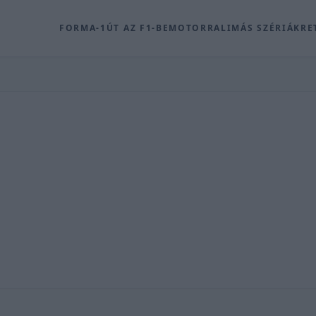
FORMA-1
ÚT AZ F1-BE
MOTOR
RALI
MÁS SZÉRIÁK
RE