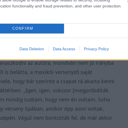
cation functionality and fraud prevention, and other user protection.
legyőztem Verstappent, az baj volt, de ha nem,
CONFIRM
Data Deletion
Data Access
Privacy Policy
 2023-ban, a Spanyol Nagydíjra érkező
panaszkodni az autóra, mondván nem jó irányba
 is belátta, a mexikói versenyző saját
vele, hogy bár szerinte a csapat rá akarta kenni
háttérben. „Igen, igen, sokszor [megpróbálták
e én mindig tudtam, hogy nem én voltam. Soha
y verseny Spában, amikor épp azon voltak,
özepén. Végül nem bontották fel, de már akkor