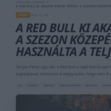
FŐOLDAL
/
FORMA-1
/
A RED BULL KI AKARTA RÚGNI PÉREZT A SZEZON KÖZEPÉ
FORMA-1
2026. 01. 06.
A RED BULL KI AK
A SZEZON KÖZEPÉ
HASZNÁLTA A TEL
Sergio Pérez úgy véli, a Red Bull a saját botrányair
taglalásával, miközben ő végig tudta, hogy nem ő 
#F1
#FORMA-1
#KIEMELT
#MAX VERSTAPPEN
#RED BULL
#SERGI