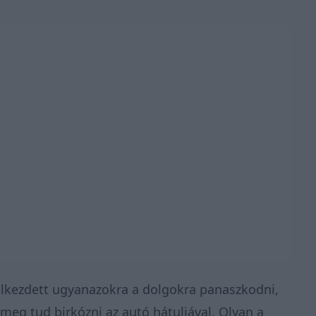
lkezdett ugyanazokra a dolgokra panaszkodni,
meg tud birkózni az autó hátuljával. Olyan a