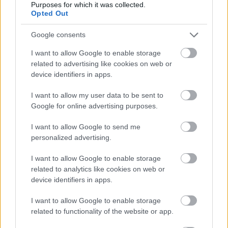
Aston Martinnal kevésbé vehetett részt
Purposes for which it was collected.
Opted Out
pozícióharcban –, a leintés után idén már nem
Google consents
először beszélt arról, hogy az autóversenyzés
elemi részeit ölték ki idén az F1-ből az új
I want to allow Google to enable storage
related to advertising like cookies on web or
szabályok.
device identifiers in apps.
I want to allow my user data to be sent to
„Láttam részleteket a versenyből és a sprintből,
Google for online advertising purposes.
amint emberek az egyenes közepén előztek a
I want to allow Google to send me
feltöltött akkumulátorral. Semmilyen versenyzői
personalized advertising.
ráhatásra vagy tehetségre nincs szükség, hogy
I want to allow Google to enable storage
megelőzzük az előttünk lévő autót. Senkit nem
related to analytics like cookies on web or
kell kifékezni, nem kell a külső íven előzni, nem
device identifiers in apps.
kell semmiféle kockázatot vállalni. Csak
I want to allow Google to enable storage
megnyomunk egy gombot, és ha jobb
related to functionality of the website or app.