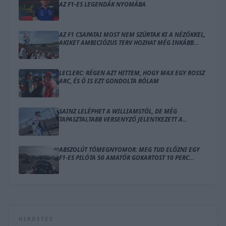
AZ F1-ES LEGENDÁK NYOMÁBA
AZ F1 CSAPATAI MOST NEM SZÚRTAK KI A NÉZŐKKEL,
AKIKET AMBICIÓZUS TERV HOZHAT MÉG INKÁBB
LÁZBA
LECLERC: RÉGEN AZT HITTEM, HOGY MAX EGY ROSSZ
ARC, ÉS Ő IS EZT GONDOLTA RÓLAM
SAINZ LELÉPHET A WILLIAMSTŐL, DE MÉG
TAPASZTALTABB VERSENYZŐ JELENTKEZETT A
HELYÉRE
ABSZOLÚT TÖMEGNYOMOR: MEG TUD ELŐZNI EGY
F1-ES PILÓTA 50 AMATŐR GOKARTOST 10 PERC
ALATT?
HIRDETÉS