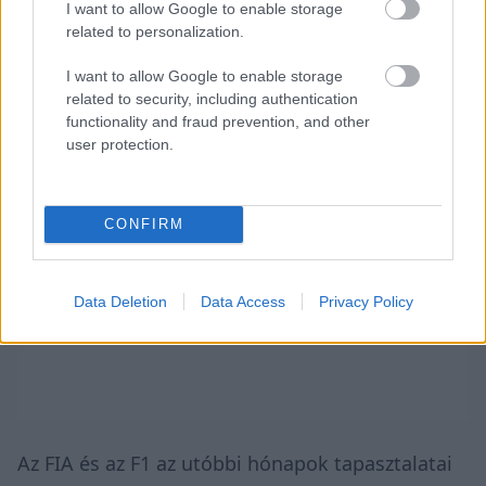
erőforrásunk van, akkor előzni fogunk” – idézi a
I want to allow Google to enable storage
related to personalization.
spanyolt a
Motorsportweek
.
I want to allow Google to enable storage
related to security, including authentication
functionality and fraud prevention, and other
user protection.
CONFIRM
Data Deletion
Data Access
Privacy Policy
Az FIA és az F1 az utóbbi hónapok tapasztalatai