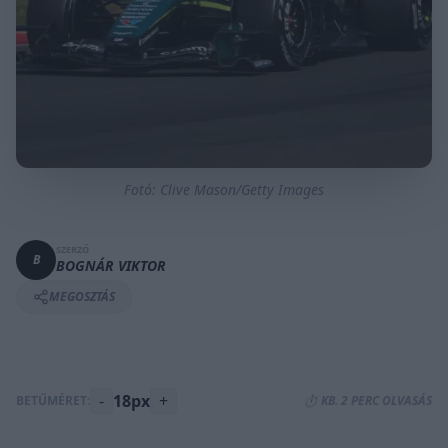
Fotó: Clive Mason/Getty Images
SZERZŐ
B
BOGNÁR VIKTOR
MEGOSZTÁS
-
18px
+
BETŰMÉRET:
⏱️ KB. 2 PERC OLVASÁS