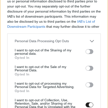
us or personal information disclosed to third parties prior to
your opt-out. You may separately opt-out of the further
disclosure of your personal information by third parties on the
IAB’s list of downstream participants. This information may
also be disclosed by us to third parties on the
IAB’s List of
Downstream Participants
that may further disclose it to other
third parties.
Míg Montrealban és Barcelonában például
Please note that this website/app uses one or more Google
Personal Data Processing Opt Outs
kevésbé nyomta rá a bélyegét a versenyzés
services and may gather and store information including but
képére az elektromos hajtás használata, a nagy
not limited to your visit or usage behaviour. You may click to
I want to opt-out of the Sharing of my
personal data.
grant or deny consent to Google and its third-party tags to
energiaigényű, kevés nagy féktávot és sok
Opted In
use your data for below specified purposes in below Google
padlógázos szakaszt tartalmazó Silverstone-ban
consent section.
I want to opt-out of the Sale of my
Personal Data.
több csata során is visszatért ez az úgynevezett
Opted In
jojószerű versenyzés.
I want to opt-out of processing my
Personal Data for Targeted Advertising.
Opted In
Alonso, aki a 18. helyen célba érve befejezte a
I want to opt-out of Collection, Use,
versenyt – noha a mezőny végén rostokoló
Retention, Sale, and/or Sharing of my
Personal Data that Is Unrelated with the