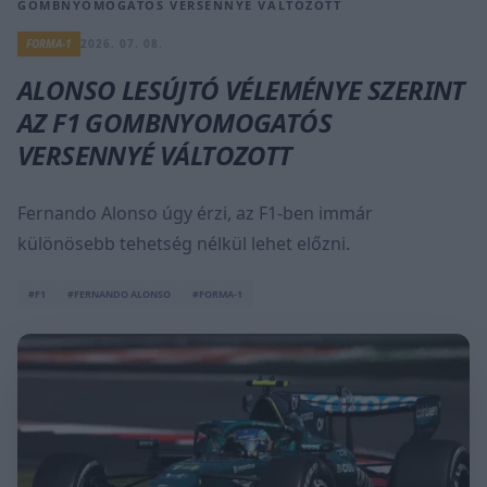
GOMBNYOMOGATÓS VERSENNYÉ VÁLTOZOTT
FORMA-1
2026. 07. 08.
ALONSO LESÚJTÓ VÉLEMÉNYE SZERINT
AZ F1 GOMBNYOMOGATÓS
VERSENNYÉ VÁLTOZOTT
Fernando Alonso úgy érzi, az F1-ben immár
különösebb tehetség nélkül lehet előzni.
#F1
#FERNANDO ALONSO
#FORMA-1