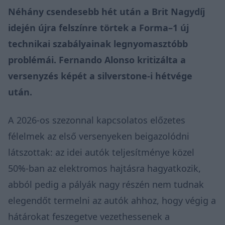
Néhány csendesebb hét után a Brit Nagydíj
idején újra felszínre törtek a Forma–1 új
technikai szabályainak legnyomasztóbb
problémái. Fernando Alonso kritizálta a
versenyzés képét a silverstone-i hétvége
után.
A 2026-os szezonnal kapcsolatos előzetes
félelmek az első versenyeken beigazolódni
látszottak: az idei autók teljesítménye közel
50%-ban az elektromos hajtásra hagyatkozik,
abból pedig a pályák nagy részén nem tudnak
elegendőt termelni az autók ahhoz, hogy végig a
hátárokat feszegetve vezethessenek a