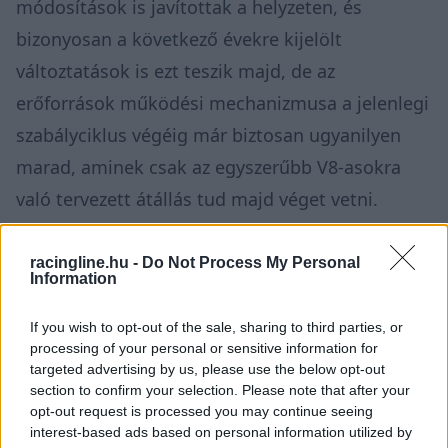
módosítások is javítottak a helyzeten, és
bizonyosan a következő évekre kijelölt
változtatások is ezt teszik majd, de az
erőforrások működési mechanizmusa a jelenlegi
szabályciklus végéig már biztosan ugyanilyen
marad, aminek csak az egyszerűbb V8-asokra
való tervezett átállás tud majd véget vetni.
racingline.hu -
Do Not Process My Personal
Information
If you wish to opt-out of the sale, sharing to third parties, or
processing of your personal or sensitive information for
targeted advertising by us, please use the below opt-out
section to confirm your selection. Please note that after your
opt-out request is processed you may continue seeing
interest-based ads based on personal information utilized by