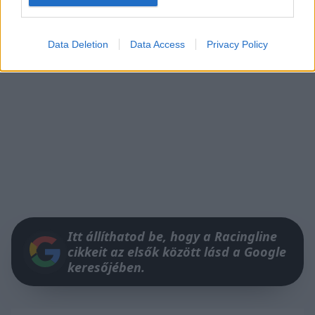
Data Deletion
Data Access
Privacy Policy
Itt állíthatod be, hogy a Racingline
cikkeit az elsők között lásd a Google
keresőjében.