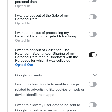
personal data.
grant or deny consent to Google and its third-party tags to
Opted In
Vicces volt, de remélem, legközelebb már jól
use your data for below specified purposes in below Google
consent section.
fogják mondani a nevem” – tett erős célzást a
I want to opt-out of the Sale of my
Personal Data.
Mercedes 19 éves pilótája arra, hogy nem
Opted In
elégedett meg ezzel az egyetlen
I want to opt-out of processing my
Personal Data for Targeted Advertising.
futamgyőzelemmel F1-es pályafutásában.
Opted In
I want to opt-out of Collection, Use,
A Räikkönen-fotóra pedig Antonelli mintha ezt
Retention, Sale, and/or Sharing of my
Personal Data that Is Unrelated with the
Purposes for which it was collected.
írta volna a saját aláírása mellé: nem egyenlő én.
Opted Out
Google consents
I want to allow Google to enable storage
related to advertising like cookies on web or
device identifiers in apps.
I want to allow my user data to be sent to
Google for online advertising purposes.