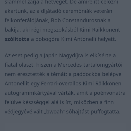
slammel zárja a hétvégét. De amire itt célozni
akartunk, az a díjátadó ceremóniák veterán
felkonferálójának, Bob Constandurosnak a
bakija, aki régi megszokásból Kimi Räikkönent
szólította
a dobogóra Kimi Antonelli helyett.
Az eset pedig a Japán Nagydíjra is elkísérte a
fiatal olaszt, hiszen a Mercedes tartalomgyártói
nem eresztették a témát: a paddockba belépve
Antonellit egy Ferrari-overallos Kimi Räikkönen
autogrammkártyával várták, amit a poénvonatra
felülve készséggel alá is írt, miközben a finn
védjegyévé vált „bwoah” sóhajtást puffogtatta.