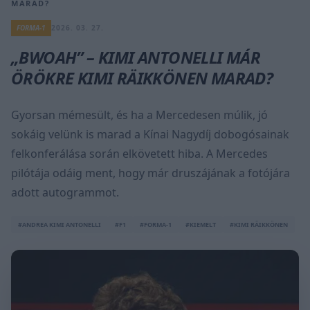
MARAD?
FORMA-1
2026. 03. 27.
„BWOAH” – KIMI ANTONELLI MÁR
ÖRÖKRE KIMI RÄIKKÖNEN MARAD?
Gyorsan mémesült, és ha a Mercedesen múlik, jó
sokáig velünk is marad a Kínai Nagydíj dobogósainak
felkonferálása során elkövetett hiba. A Mercedes
pilótája odáig ment, hogy már druszájának a fotójára
adott autogrammot.
#ANDREA KIMI ANTONELLI
#F1
#FORMA-1
#KIEMELT
#KIMI RÄIKKÖNEN