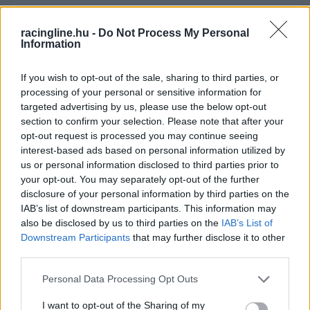
racingline.hu -
Do Not Process My Personal
Information
If you wish to opt-out of the sale, sharing to third parties, or
processing of your personal or sensitive information for
targeted advertising by us, please use the below opt-out
section to confirm your selection. Please note that after your
opt-out request is processed you may continue seeing
interest-based ads based on personal information utilized by
us or personal information disclosed to third parties prior to
your opt-out. You may separately opt-out of the further
disclosure of your personal information by third parties on the
IAB’s list of downstream participants. This information may
also be disclosed by us to third parties on the
IAB’s List of
Mi volt a reakciód, amikor Kimi Räikkönent
Downstream Participants
that may further disclose it to other
szólították a dobogóra? – kérdezték az újdonsült
third parties.
futamgyőztestől.
Please note that this website/app uses one or more Google
Personal Data Processing Opt Outs
services and may gather and store information including but
not limited to your visit or usage behaviour. You may click to
I want to opt-out of the Sharing of my
„Bwoah, bwoah, nem is hittem a fülemnek.