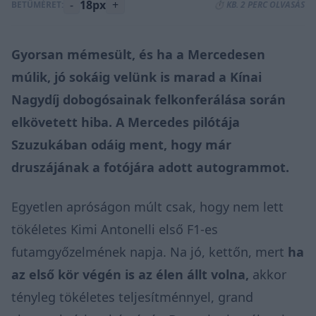
-
18px
+
BETŰMÉRET:
⏱️ KB. 2 PERC OLVASÁS
Gyorsan mémesült, és ha a Mercedesen
múlik, jó sokáig velünk is marad a Kínai
Nagydíj dobogósainak felkonferálása során
elkövetett hiba. A Mercedes pilótája
Szuzukában odáig ment, hogy már
druszájának a fotójára adott autogrammot.
Egyetlen apróságon múlt csak, hogy nem lett
tökéletes Kimi Antonelli első F1-es
futamgyőzelmének napja. Na jó, kettőn, mert
ha
az első kör végén is az élen állt volna,
akkor
tényleg tökéletes teljesítménnyel, grand