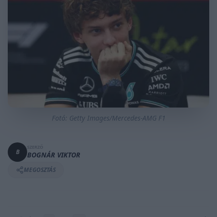
Fotó: Getty Images/Mercedes-AMG F1
SZERZŐ
B
BOGNÁR VIKTOR
MEGOSZTÁS