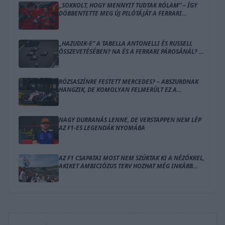
„SOKKOLT, HOGY MENNYIT TUDTAK RÓLAM” – ÍGY
DÖBBENTETTE MEG ÚJ PILÓTÁJÁT A FERRARI
CSAPATFŐNÖKE
„HAZUDIK-E” A TABELLA ANTONELLI ÉS RUSSELL
ÖSSZEVETÉSÉBEN? NA ÉS A FERRARI PÁROSÁNÁL? –
ÍME A SZÁMOK
RÓZSASZÍNRE FESTETT MERCEDES? – ABSZURDNAK
HANGZIK, DE KOMOLYAN FELMERÜLT EZ A
MEGOLDÁS
NAGY DURRANÁS LENNE, DE VERSTAPPEN NEM LÉP
AZ F1-ES LEGENDÁK NYOMÁBA
AZ F1 CSAPATAI MOST NEM SZÚRTAK KI A NÉZŐKKEL,
AKIKET AMBICIÓZUS TERV HOZHAT MÉG INKÁBB
LÁZBA