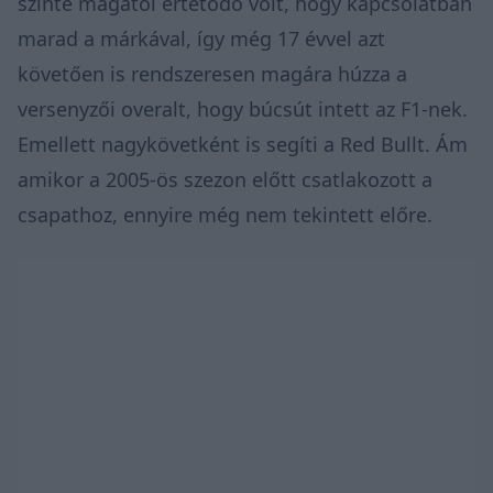
szinte magától értetődő volt, hogy kapcsolatban
marad a márkával, így még 17 évvel azt
követően is rendszeresen magára húzza a
versenyzői overalt, hogy búcsút intett az F1-nek.
Emellett nagykövetként is segíti a Red Bullt. Ám
amikor a 2005-ös szezon előtt csatlakozott a
csapathoz, ennyire még nem tekintett előre.