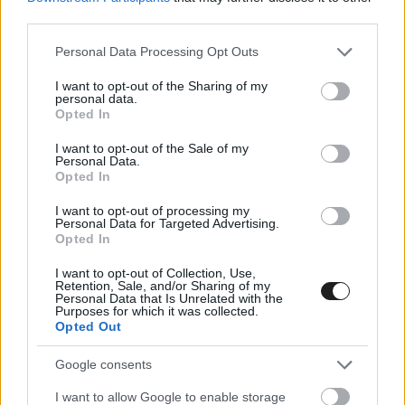
felveszem az overalt és vezetem az autót, még
third parties.
ha nem is versenyen teszem ezt.”
Please note that this website/app uses one or more Google
Personal Data Processing Opt Outs
services and may gather and store information including but
not limited to your visit or usage behaviour. You may click to
I want to opt-out of the Sharing of my
personal data.
grant or deny consent to Google and its third-party tags to
Opted In
use your data for below specified purposes in below Google
consent section.
I want to opt-out of the Sale of my
Personal Data.
Opted In
I want to opt-out of processing my
Personal Data for Targeted Advertising.
Opted In
I want to opt-out of Collection, Use,
Retention, Sale, and/or Sharing of my
Personal Data that Is Unrelated with the
Purposes for which it was collected.
Opted Out
Google consents
A most 54 esztendős skót 246 F1-es futamon állt
I want to allow Google to enable storage