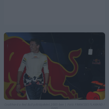
Coulthard a Red Bull pilótájaként 2005-ben | Fotó: FRANCOIS FLAMAND /
DPPI