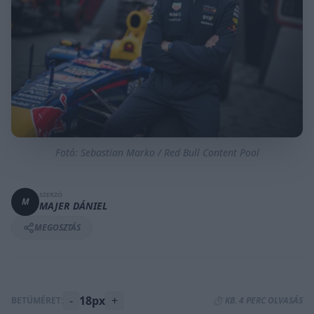
Fotó: Sebastian Marko / Red Bull Content Pool
SZERZŐ
M
MAJER DÁNIEL
MEGOSZTÁS
-
18px
+
BETŰMÉRET:
⏱️ KB. 4 PERC OLVASÁS