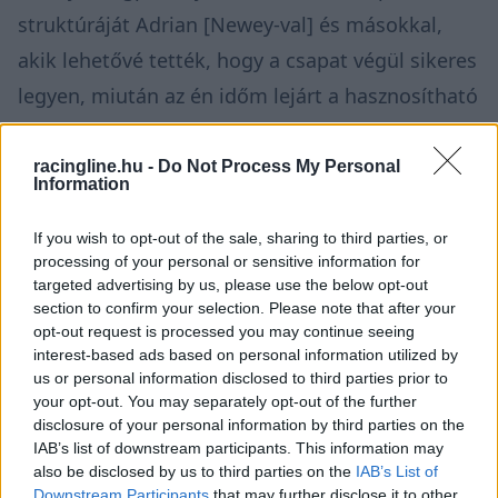
struktúráját Adrian [Newey-val] és másokkal,
akik lehetővé tették, hogy a csapat végül sikeres
legyen, miután az én időm lejárt a hasznosítható
tehetség szempontjából.”
racingline.hu -
Do Not Process My Personal
Information
„Ami a különösen Mr. Mateschitz részéről
meglévő lojalitást illeti, még ha már nem is
If you wish to opt-out of the sale, sharing to third parties, or
lehet velünk, ha ő nem alakította volna ki azt a
processing of your personal or sensitive information for
targeted advertising by us, please use the below opt-out
kultúrát, hogy a család részesévé válj, akkor én
section to confirm your selection. Please note that after your
opt-out request is processed you may continue seeing
most nem csinálnék showrunokat és ehhez
interest-based ads based on personal information utilized by
hasonló dolgokat. De az ő hozzáállása az volt,
us or personal information disclosed to third parties prior to
your opt-out. You may separately opt-out of the further
hogy te is az egyik alapító tagja voltál ennek az
disclosure of your personal information by third parties on the
utazásnak. Ezzel együtt nem kell ezt csinálnom,
IAB’s list of downstream participants. This information may
also be disclosed by us to third parties on the
IAB’s List of
de élvezem az adrenalint, ami akkor jön, amikor
Downstream Participants
that may further disclose it to other