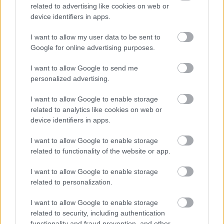
related to advertising like cookies on web or
rajthoz a Williams, a McLaren és a Red Bull
device identifiers in apps.
színeiben, ezek közül pedig 13-at megnyert, míg
I want to allow my user data to be sent to
dobogón 62 alkalommal állt. Ilyen karrierrel a
Google for online advertising purposes.
háta mögött az is teljesen érthető lenne, ha
I want to allow Google to send me
otthon szivarozna, ő azonban úgy látja, a
personalized advertising.
szórakozás mellett még hasznos is neki, hogy
I want to allow Google to enable storage
rendszeresen vezeti valamelyik V8-as Red Bullt.
related to analytics like cookies on web or
device identifiers in apps.
I want to allow Google to enable storage
related to functionality of the website or app.
I want to allow Google to enable storage
related to personalization.
I want to allow Google to enable storage
related to security, including authentication
functionality and fraud prevention, and other