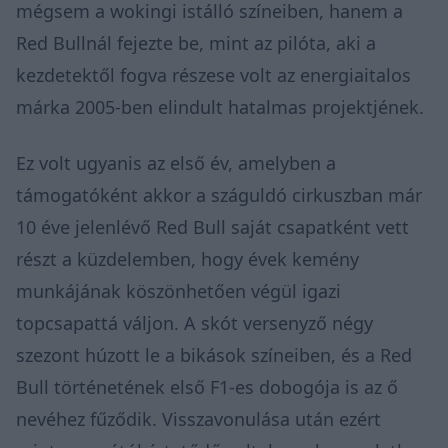
mégsem a wokingi istálló színeiben, hanem a
Red Bullnál fejezte be, mint az pilóta, aki a
kezdetektől fogva részese volt az energiaitalos
márka 2005-ben elindult hatalmas projektjének.
Ez volt ugyanis az első év, amelyben a
támogatóként akkor a száguldó cirkuszban már
10 éve jelenlévő Red Bull saját csapatként vett
részt a küzdelemben, hogy évek kemény
munkájának köszönhetően végül igazi
topcsapattá váljon. A skót versenyző négy
szezont húzott le a bikások színeiben, és a Red
Bull történetének első F1-es dobogója is az ő
nevéhez fűződik. Visszavonulása után ezért