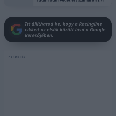
futam után véget ért számára az F1
Itt állíthatod be, hogy a Racingline
cikkeit az elsők között lásd a Google
keresőjében.
HIRDETÉS