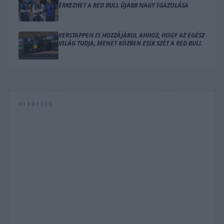
ÉRKEZHET A RED BULL ÚJABB NAGY IGAZOLÁSA
VERSTAPPEN IS HOZZÁJÁRUL AHHOZ, HOGY AZ EGÉSZ
VILÁG TUDJA, MENET KÖZBEN ESIK SZÉT A RED BULL
HIRDETÉS