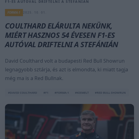
F1-ES AUTÓVAL DRIFTELNI A STEFÁNIÁN
FORMA-1
2025. 10. 01.
COULTHARD ELÁRULTA NEKÜNK,
MIÉRT HASZNOS 54 ÉVESEN F1-ES
AUTÓVAL DRIFTELNI A STEFÁNIÁN
David Coulthard volt a budapesti Red Bull Showrun
legnagyobb sztárja, és azt is elmondta, ki miatt tagja
még ma is a Red Bullnak.
#DAVID COULTHARD
#F1
#FORMA-1
#KIEMELT
#RED BULL SHOWRUN