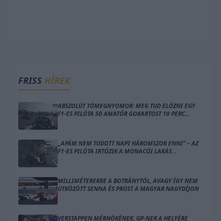
FRISS
HÍREK
ABSZOLÚT TÖMEGNYOMOR: MEG TUD ELŐZNI EGY
F1-ES PILÓTA 50 AMATŐR GOKARTOST 10 PERC
ALATT?
„APÁM NEM TUDOTT NAPI HÁROMSZOR ENNI” – AZ
F1-ES PILÓTA IRTÓZIK A MONACÓI LAKÁS
GONDOLATÁTÓL
MILLIMÉTEREKRE A BOTRÁNYTÓL, AVAGY ÍGY NEM
ÜTKÖZÖTT SENNA ÉS PROST A MAGYAR NAGYDÍJON
VERSTAPPEN MÉRNÖKÉNEK, GP-NEK A HELYÉRE