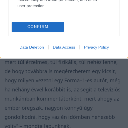
user protection.
CONFIRM
Az budapesti Red Bull Showeunon a Stefánia úton | Fotó: Balazs Palfi /
Red Bull Content Pool
Data Deletion
Data Access
Privacy Policy
„Az én koromban nem akarok már versenyezni,
mert túl érzelmes, túl fizikális, túl nehéz lenne,
de hogy továbbra is megérezhetem egy kicsit,
hogy milyen vezetni egy Forma–1-es autót, még
ha néhány évvel korábbit is, az segít a televíziós
munkámban kommentátorként, mert ahogy az
ember öregszik, nagyon könnyű úgy
gondolkodni, hogy »az én időmben nehezebb
volt«” – mondta lapunknak.