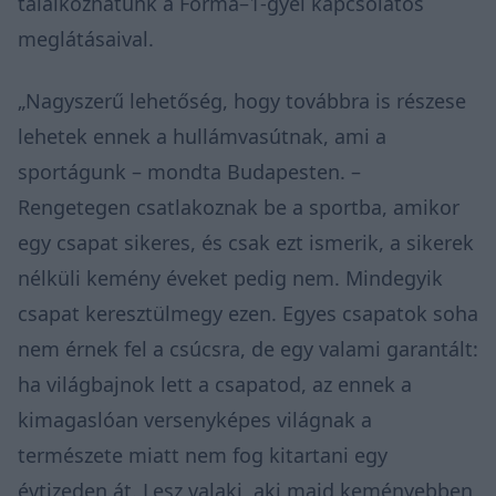
találkozhatunk a Forma–1-gyel kapcsolatos
meglátásaival.
„Nagyszerű lehetőség, hogy továbbra is részese
lehetek ennek a hullámvasútnak, ami a
sportágunk – mondta Budapesten. –
Rengetegen csatlakoznak be a sportba, amikor
egy csapat sikeres, és csak ezt ismerik, a sikerek
nélküli kemény éveket pedig nem. Mindegyik
csapat keresztülmegy ezen. Egyes csapatok soha
nem érnek fel a csúcsra, de egy valami garantált:
ha világbajnok lett a csapatod, az ennek a
kimagaslóan versenyképes világnak a
természete miatt nem fog kitartani egy
évtizeden át. Lesz valaki, aki majd keményebben