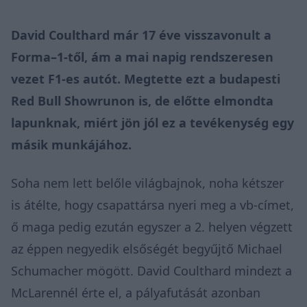
David Coulthard már 17 éve visszavonult a
Forma–1-től, ám a mai napig rendszeresen
vezet F1-es autót. Megtette ezt a budapesti
Red Bull Showrunon is, de előtte elmondta
lapunknak, miért jön jól ez a tevékenység egy
másik munkájához.
Soha nem lett belőle világbajnok, noha kétszer
is átélte, hogy csapattársa nyeri meg a vb-címet,
ő maga pedig ezután egyszer a 2. helyen végzett
az éppen negyedik elsőségét begyűjtő Michael
Schumacher mögött. David Coulthard mindezt a
McLarennél érte el, a pályafutását azonban