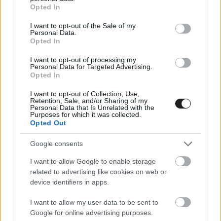
grant or deny consent to Google and its third-party tags to
Opted In
use your data for below specified purposes in below Google
közel vannak a falak, valamint ismerve a látási
consent section.
I want to opt-out of the Sale of my
viszonyokat ezekkel az autókat, mindenképpen
Personal Data.
Opted In
felmerülnek biztonsági aggodalmak.”
I want to opt-out of processing my
Personal Data for Targeted Advertising.
Opted In
I want to opt-out of Collection, Use,
Retention, Sale, and/or Sharing of my
Personal Data that Is Unrelated with the
Purposes for which it was collected.
Opted Out
Google consents
I want to allow Google to enable storage
related to advertising like cookies on web or
device identifiers in apps.
I want to allow my user data to be sent to
Google for online advertising purposes.