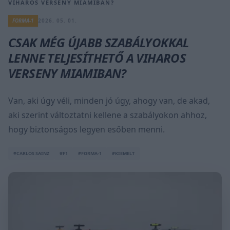
VIHAROS VERSENY MIAMIBAN?
FORMA-1
2026. 05. 01.
CSAK MÉG ÚJABB SZABÁLYOKKAL
LENNE TELJESÍTHETŐ A VIHAROS
VERSENY MIAMIBAN?
Van, aki úgy véli, minden jó úgy, ahogy van, de akad,
aki szerint változtatni kellene a szabályokon ahhoz,
hogy biztonságos legyen esőben menni.
#CARLOS SAINZ
#F1
#FORMA-1
#KIEMELT