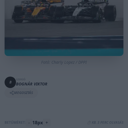
Fotó: Charly Lopez / DPPI
SZERZŐ
B
BOGNÁR VIKTOR
MEGOSZTÁS
-
18px
+
BETŰMÉRET:
⏱️ KB. 3 PERC OLVASÁS