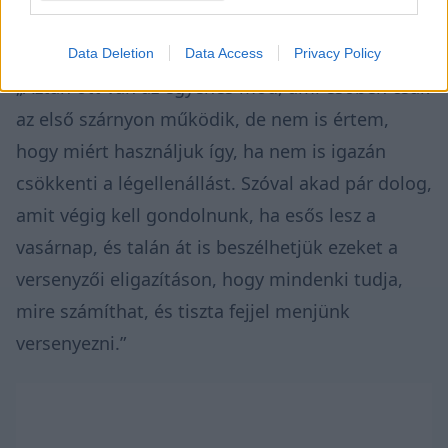
pilótája.
Data Deletion
Data Access
Privacy Policy
„Aztán ott van az egyenes mód, ami esőben csak
az első szárnyon működik, de nem is értem,
hogy miért használjuk így, ha nem is igazán
csökkenti a légellenállást. Szóval akad pár dolog,
amit végig kell gondolnunk, ha esős lesz a
vasárnap, és talán át is beszélhetjük ezeket a
versenyzői eligazításon, hogy mindenki tudja,
mire számíthat, és tiszta fejjel menjünk
versenyezni.”