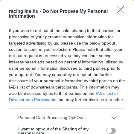
körülmények miatt az F1-nek mégis meg kellene
racingline.hu -
Do Not Process My Personal
fontolnia, hogy biztonsági okokból csökkentse
Information
az autók teljesítményét erre a hétvégére.
If you wish to opt-out of the sale, sharing to third parties, or
processing of your personal or sensitive information for
„Mindenkinek ott van a fejében, hogy mi fog
targeted advertising by us, please use the below opt-out
történni. Én mindig is azon az állásponton
section to confirm your selection. Please note that after your
opt-out request is processed you may continue seeing
voltam, hogy nincs szükség 350 kW-os
interest-based ads based on personal information utilized by
teljesítményre, és remélem, megtaláljuk a
us or personal information disclosed to third parties prior to
your opt-out. You may separately opt-out of the further
módját annak, hogy a versenyre lecsökkentsük
disclosure of your personal information by third parties on the
250-re vagy 300-ra” – idézi a spanyolt a
IAB’s list of downstream participants. This information may
also be disclosed by us to third parties on the
IAB’s List of
racingnews365
.
Downstream Participants
that may further disclose it to other
third parties.
„Ahogy tavaly is láthattuk, az egyenesekben
Please note that this website/app uses one or more Google
Personal Data Processing Opt Outs
rengeteg víz fel tud gyülemleni. A pálya teljesen
services and may gather and store information including but
not limited to your visit or usage behaviour. You may click to
I want to opt-out of the Sharing of my
sima, a víz megáll rajta. És tudva, hogy milyen
personal data.