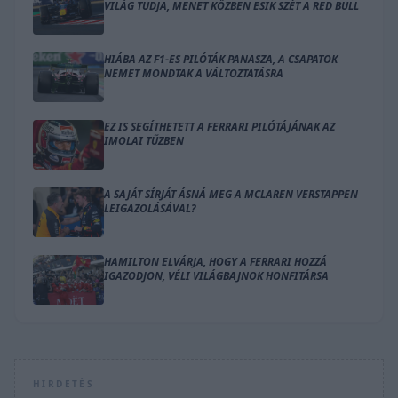
VILÁG TUDJA, MENET KÖZBEN ESIK SZÉT A RED BULL
HIÁBA AZ F1-ES PILÓTÁK PANASZA, A CSAPATOK
NEMET MONDTAK A VÁLTOZTATÁSRA
EZ IS SEGÍTHETETT A FERRARI PILÓTÁJÁNAK AZ
IMOLAI TŰZBEN
A SAJÁT SÍRJÁT ÁSNÁ MEG A MCLAREN VERSTAPPEN
LEIGAZOLÁSÁVAL?
HAMILTON ELVÁRJA, HOGY A FERRARI HOZZÁ
IGAZODJON, VÉLI VILÁGBAJNOK HONFITÁRSA
HIRDETÉS