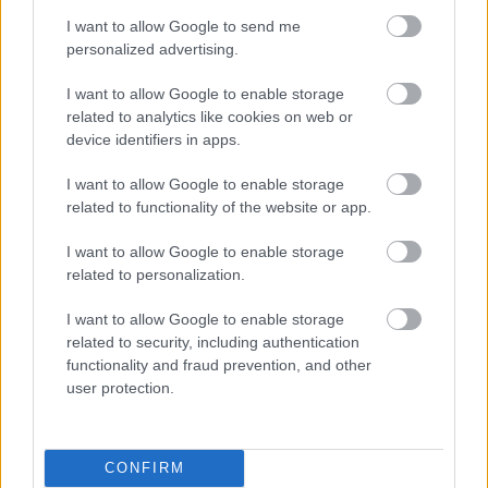
I want to allow Google to send me
Egy évvel ezelőtt is sprintversenyes hétvégét
personalized advertising.
rendeztek Miamiban, és akkor a szombati rövid
I want to allow Google to enable storage
futamon érte el csapadék a pályát. Az FIA a
related to analytics like cookies on web or
device identifiers in apps.
tavalyi tapasztalatok nyomán is jelezte most
közleményében, hogy felkészülten várja a
I want to allow Google to enable storage
related to functionality of the website or app.
hétvége időjárását, Sainz azonban az autókon is
szeretne változtatásokat látni.
I want to allow Google to enable storage
related to personalization.
„Remélem, hogy megteszünk minden szükséges
I want to allow Google to enable storage
related to security, including authentication
óvintézkedést és lehet egy jó versenyünk. Az
functionality and fraud prevention, and other
esős versenyek nagyon élvezetesek, szerintem
user protection.
mindannyian versenyezni akarunk esőben.
Rólam mindenképpen lehet tudni, hogy
CONFIRM
szeretem a vizes pályát” – folytatta a Williams