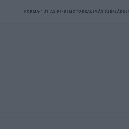
FORMA-1
ÚT AZ F1-BE
MOTOR
RALI
MÁS SZÉRIÁK
RE