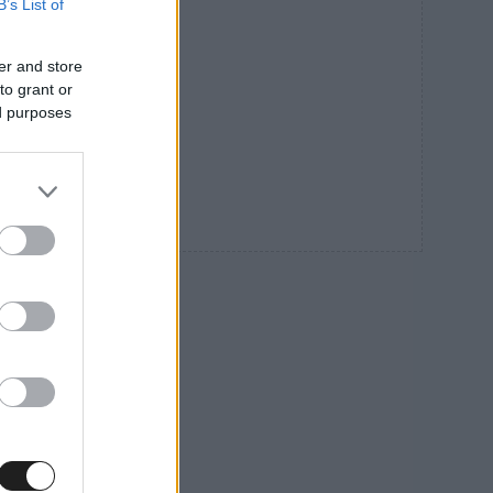
B’s List of
er and store
to grant or
ed purposes