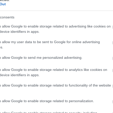
Out
consents
o allow Google to enable storage related to advertising like cookies on
evice identifiers in apps.
o allow my user data to be sent to Google for online advertising
hogy megtartjuk a jelenlegi koncepciót és
s.
megen, vagy az, hogy ha beválik a megújuló
to allow Google to send me personalized advertising.
átása, akkor nem kell többé bonyolult és drága
o allow Google to enable storage related to analytics like cookies on
on, hogy ismét könnyebbek és talán jobb
evice identifiers in apps.
utosportnak
.
o allow Google to enable storage related to functionality of the website
o allow Google to enable storage related to personalization.
 ilyen lehetne az olimpiai autósport
o allow Google to enable storage related to security, including