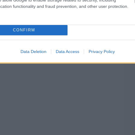
cation functionality and fraud prevention, and other user protection.
án kezdünk beszélni, amikor felmérjük, hol
CONFIRM
Data Deletion
Data Access
Privacy Policy