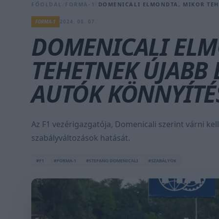
FŐOLDAL
/
FORMA-1
/
DOMENICALI ELMONDTA, MIKOR TEHE
FORMA-1
2024. 08. 07.
DOMENICALI ELM
TEHETNEK ÚJABB L
AUTÓK KÖNNYÍTÉ
Az F1 vezérigazgatója, Domenicali szerint várni ke
szabályváltozások hatását.
#F1
#FORMA-1
#STEFANO DOMENICALI
#SZABÁLYOK