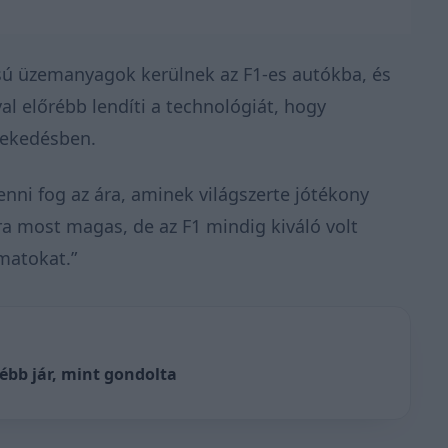
ású üzemanyagok kerülnek az F1-es autókba, és
al előrébb lendíti a technológiát, hogy
lekedésben.
nni fog az ára, aminek világszerte jótékony
ra most magas, de az F1 mindig kiváló volt
matokat.”
ébb jár, mint gondolta