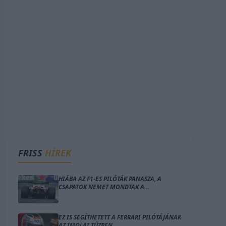
FRISS
HÍREK
HIÁBA AZ F1-ES PILÓTÁK PANASZA, A
CSAPATOK NEMET MONDTAK A
VÁLTOZTATÁSRA
EZ IS SEGÍTHETETT A FERRARI PILÓTÁJÁNAK
AZ IMOLAI TŰZBEN