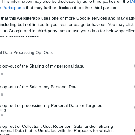
latt nagyságrendileg 600-ról 800 kilogrammra
. This information may also be disclosed by us to third parties on the
IA
Participants
that may further disclose it to other third parties.
rid erőforrások bevezetésének is nagy szerepe
 that this website/app uses one or more Google services and may gath
x rendszerek egyszerűen sok helyet foglalnak
including but not limited to your visit or usage behaviour. You may click 
 to Google and its third-party tags to use your data for below specifi
ogle consent section.
törekvések ára tehát az autók tömegének
l Data Processing Opt Outs
pzelhetőnek tartja, hogy más módon is
o opt-out of the Sharing of my personal data.
In
o opt-out of the Sale of my Personal Data.
In
to opt-out of processing my Personal Data for Targeted
ing.
In
o opt-out of Collection, Use, Retention, Sale, and/or Sharing
ersonal Data that Is Unrelated with the Purposes for which it
lected.