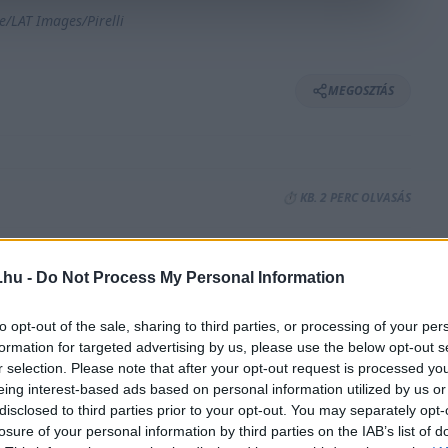
e/LAT Images/Pirelli
MEGOSZTÁS
⏱️ KB. 2 PERC OLVASÁS
éhány évet, hogy felmérjék a 2026-os
.hu -
Do Not Process My Personal Information
azt, hogy a teljes mértékben megújuló
to opt-out of the sale, sharing to third parties, or processing of your per
a kívánt eredményt. Amennyiben igen, az
formation for targeted advertising by us, please use the below opt-out s
al könnyebbé tétele felé.
r selection. Please note that after your opt-out request is processed y
eing interest-based ads based on personal information utilized by us or
disclosed to third parties prior to your opt-out. You may separately opt-
ilóval könnyebbé válnak az F1-es autók, részben
losure of your personal information by third parties on the IAB’s list of