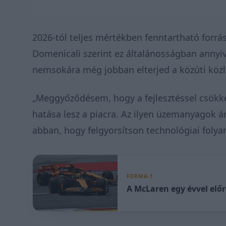
2026-tól teljes mértékben fenntartható forr
Domenicali szerint ez általánosságban annyiv
nemsokára még jobban elterjed a közúti köz
„Meggyőződésem, hogy a fejlesztéssel csökke
hatása lesz a piacra. Az ilyen üzemanyagok á
abban, hogy felgyorsítson technológiai folya
FORMA-1
A McLaren egy évvel előr