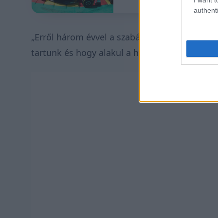
authenti
„Erről három évvel a szabályok bevezetése ut
tartunk és hogy alakul a helyzet.”