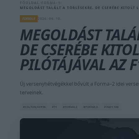
FŐOLDAL
/
FORMA-1
/
MEGOLDÁST TALÁLT A TÖRLÉSEKRE, DE CSERÉBE KITOLT 
FORMA-1
2026. 04. 10.
MEGOLDÁST TALÁL
DE CSERÉBE KITO
PILÓTÁJÁVAL AZ 
Új versenyhétvégékkel bővült a Forma–2 idei verse
terveinek.
#COLTON HERTA
#F1
#FORMA-2
#FORMA-3
#INDY 500