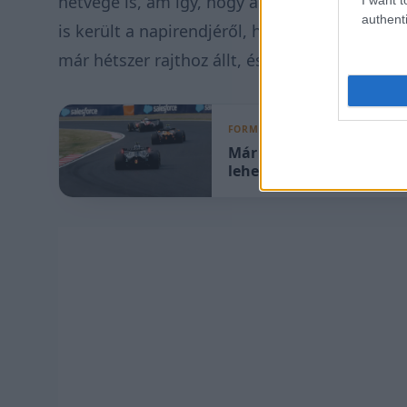
hétvége is, ám így, hogy a verseny napján re
authenti
is került a napirendjéről, hogy elinduljon a 
már hétszer rajthoz állt, és a 8. hely a legjo
FORMA-1
Már most hozzá hasonlít
lehet, mint az F1