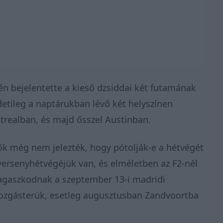
én bejelentette a kieső dzsiddai két futamának
detileg a naptárukban lévő két helyszínen
realban, és majd ősszel Austinban.
 ők még nem jelezték, hogy pótolják-e a hétvégét
 versenyhétvégéjük van, és elméletben az F2-nél
ragaszkodnak a szeptember 13-i madridi
ozgásterük, esetleg augusztusban Zandvoortba