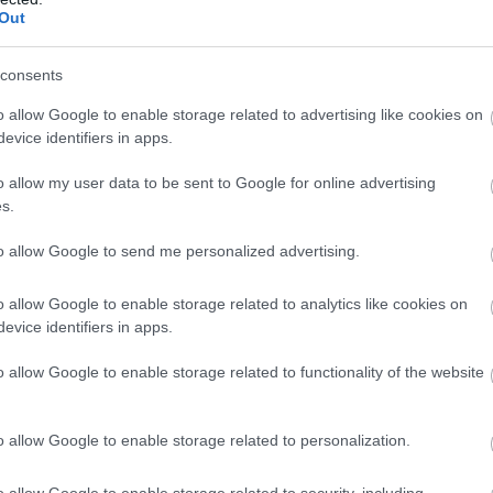
Out
consents
o allow Google to enable storage related to advertising like cookies on
evice identifiers in apps.
 a két kieső versenyhétvégét, és két olyan
o allow my user data to be sent to Google for online advertising
elyeken az eredeti naptár szerint nem lettek
s.
orozatra kéthónapos szünet várt volna a
to allow Google to send me personalized advertising.
zött, így viszont nem is csökken a program,
ammal számolhatnak.
o allow Google to enable storage related to analytics like cookies on
evice identifiers in apps.
eszálló Cadillac által az IndyCarból áthozott és
o allow Google to enable storage related to functionality of the website
ett Colton Herta számításait. Az amerikai eddig
dretti színeiben idén is rajthoz álljon a május
o allow Google to enable storage related to personalization.
t volna számára az, és az előző, kvalifikációs
o allow Google to enable storage related to security, including