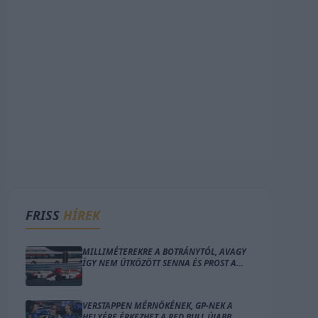
FRISS
HÍREK
MILLIMÉTEREKRE A BOTRÁNYTÓL, AVAGY
ÍGY NEM ÜTKÖZÖTT SENNA ÉS PROST A
MAGYAR NAGYDÍJON
VERSTAPPEN MÉRNÖKÉNEK, GP-NEK A
HELYÉRE ÉRKEZHET A RED BULL ÚJABB