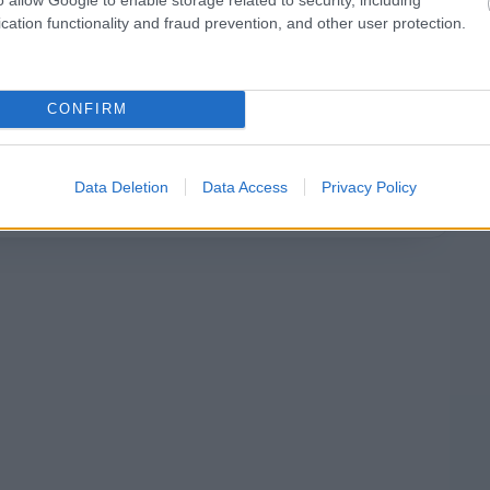
ndezendő kanadai F2-es futamon lesz jelenése, le
cation functionality and fraud prevention, and other user protection.
világ egyik leghíresebb autóversenyén, amelyen
bb eredménye.
CONFIRM
ják, de ez a sorozat néhány év múlva gyorsabb is
Data Deletion
Data Access
Privacy Policy