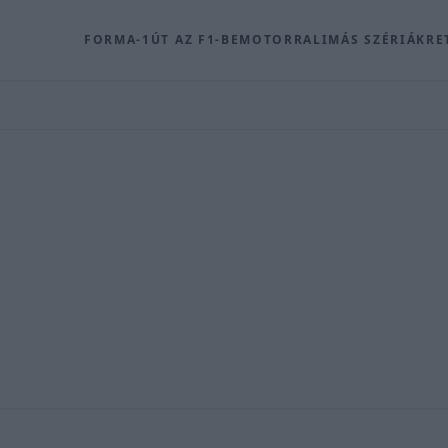
FORMA-1
ÚT AZ F1-BE
MOTOR
RALI
MÁS SZÉRIÁK
RE