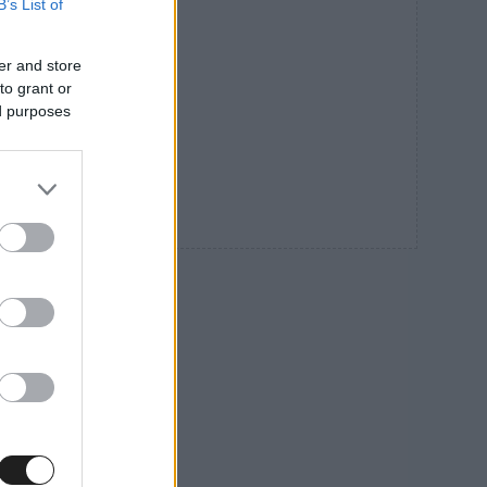
B’s List of
er and store
to grant or
ed purposes