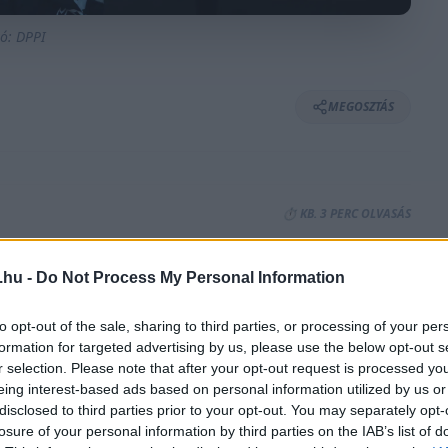
tó: DPPI
MEGOSZTÁS
⏱️ KB. 3 PERC OLVASÁS
.hu -
Do Not Process My Personal Information
ei naptára, ami viszont alaposan keresztbe
sért pilótája, Colton Herta terveinek.
to opt-out of the sale, sharing to third parties, or processing of your per
formation for targeted advertising by us, please use the below opt-out s
r selection. Please note that after your opt-out request is processed y
m rendezi meg áprilisban a Bahreini és a Szaúd-
eing interest-based ads based on personal information utilized by us or
onytalan ideig tartó háborús konfliktus miatt,
disclosed to third parties prior to your opt-out. You may separately opt-
losure of your personal information by third parties on the IAB’s list of
 iráni rakétatámadások érték. A versenynaptárba