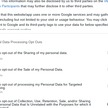
. This information may also be disclosed by us to third parties on the
IA
 a szezon közben, amire legutóbb 2012-ben, a
Participants
that may further disclose it to other third parties.
 that this website/app uses one or more Google services and may gath
including but not limited to your visit or usage behaviour. You may click 
 to Google and its third-party tags to use your data for below specifi
et említjük, a törlés természetesen a
ogle consent section.
s érinti, amelyek szintén színre léptek volna
 a Forma–3 és az F1 Academy.
l Data Processing Opt Outs
o opt-out of the Sharing of my personal data.
In
o opt-out of the Sale of my Personal Data.
In
to opt-out of processing my Personal Data for Targeted
ing.
In
o opt-out of Collection, Use, Retention, Sale, and/or Sharing
ersonal Data that Is Unrelated with the Purposes for which it
lected.