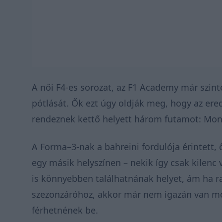
A női F4-es sorozat, az F1 Academy már szint
pótlását. Ők ezt úgy oldják meg, hogy az ere
rendeznek kettő helyett három futamot: Mont
A Forma–3-nak a bahreini fordulója érintett,
egy másik helyszínen – nekik így csak kilenc
is könnyebben találhatnának helyet, ám ha 
szezonzáróhoz, akkor már nem igazán van m
férhetnének be.