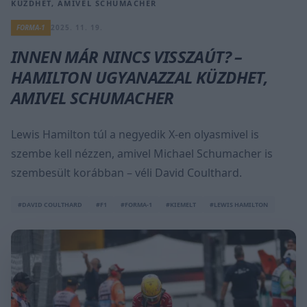
KÜZDHET, AMIVEL SCHUMACHER
FORMA-1
2025. 11. 19.
INNEN MÁR NINCS VISSZAÚT? –
HAMILTON UGYANAZZAL KÜZDHET,
AMIVEL SCHUMACHER
Lewis Hamilton túl a negyedik X-en olyasmivel is
szembe kell nézzen, amivel Michael Schumacher is
szembesült korábban – véli David Coulthard.
#DAVID COULTHARD
#F1
#FORMA-1
#KIEMELT
#LEWIS HAMILTON