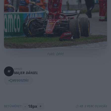
Fotó: DPPI
SZERZŐ
M
MAJER DÁNIEL
MEGOSZTÁS
-
18px
+
BETŰMÉRET:
⏱️ KB. 2 PERC OLVASÁS