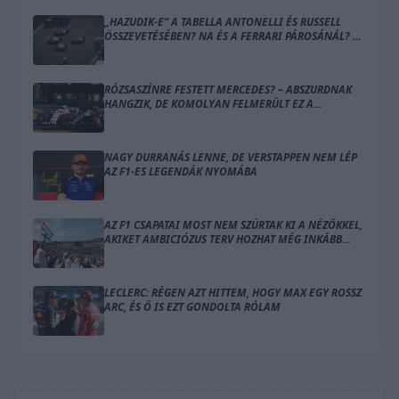
„HAZUDIK-E” A TABELLA ANTONELLI ÉS RUSSELL
ÖSSZEVETÉSÉBEN? NA ÉS A FERRARI PÁROSÁNÁL? –
ÍME A SZÁMOK
RÓZSASZÍNRE FESTETT MERCEDES? – ABSZURDNAK
HANGZIK, DE KOMOLYAN FELMERÜLT EZ A
MEGOLDÁS
NAGY DURRANÁS LENNE, DE VERSTAPPEN NEM LÉP
AZ F1-ES LEGENDÁK NYOMÁBA
AZ F1 CSAPATAI MOST NEM SZÚRTAK KI A NÉZŐKKEL,
AKIKET AMBICIÓZUS TERV HOZHAT MÉG INKÁBB
LÁZBA
LECLERC: RÉGEN AZT HITTEM, HOGY MAX EGY ROSSZ
ARC, ÉS Ő IS EZT GONDOLTA RÓLAM