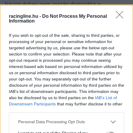
három évben nem igazán dominálta a
csapattársait. Ezeknek a pilótáknak a
racingline.hu -
Do Not Process My Personal
Information
csúcsteljesítményénél… Michael például, amikor
a pályafutása végén a Mercedesnél volt, még
If you wish to opt-out of the sale, sharing to third parties, or
mindig briliáns versenyző volt, de már nem volt
processing of your personal or sensitive information for
targeted advertising by us, please use the below opt-out
az a teljes csomag, mint amikor a Ferrarinál a
section to confirm your selection. Please note that after your
csapattársait dominálta.”
opt-out request is processed you may continue seeing
interest-based ads based on personal information utilized by
us or personal information disclosed to third parties prior to
„Tudom, hogy ez feldühít néhány embert, amikor
your opt-out. You may separately opt-out of the further
disclosure of your personal information by third parties on the
olyan középszerű pilóták, mint én, kritizálják
IAB’s list of downstream participants. This information may
vagy látszólag kritizálják a nagyokat, de ez nem
also be disclosed by us to third parties on the
IAB’s List of
Downstream Participants
that may further disclose it to other
kritika, ez az adatok értelmezése. Lehet annyi
third parties.
véleményed, amennyit akarsz, de a
Please note that this website/app uses one or more Google
Personal Data Processing Opt Outs
motorversenyzés szépsége, hogy két dolog dönt:
services and may gather and store information including but
not limited to your visit or usage behaviour. You may click to
I want to opt-out of the Sharing of my