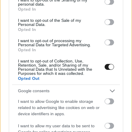
a stopper és a kockás zászló” – zárta
personal data.
grant or deny consent to Google and its third-party tags to
Opted In
gondolatmenetét Coulthard.
use your data for below specified purposes in below Google
consent section.
I want to opt-out of the Sale of my
Personal Data.
Miközben a Red Bull, a McLaren és a Williams
Opted In
korábbi versenyzőjének valószínűleg igaza van
I want to opt-out of processing my
Personal Data for Targeted Advertising.
abban, hogy 40 évesen Hamilton már nincs a
Opted In
csúcson, Fernando Alonso a példa rá, hogy még
I want to opt-out of Collection, Use,
44 évesen is lehet magas szinten teljesíteni.
Retention, Sale, and/or Sharing of my
Personal Data that Is Unrelated with the
Purposes for which it was collected.
Hamilton küszködésében így alighanem
Opted Out
nemcsak ez játszik szerepet, hanem a 2022-ben
Google consents
bevezetett új szabályrendszerhez sem tudott
I want to allow Google to enable storage
megfelelően alkalmazkodni, illetve a Ferrari idei
related to advertising like cookies on web or
autója is nagy kihívás elé állította.
device identifiers in apps.
I want to allow my user data to be sent to
Google for online advertising purposes.