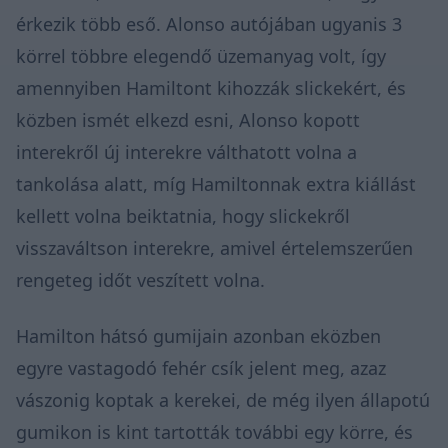
érkezik több eső. Alonso autójában ugyanis 3
körrel többre elegendő üzemanyag volt, így
amennyiben Hamiltont kihozzák slickekért, és
közben ismét elkezd esni, Alonso kopott
interekről új interekre válthatott volna a
tankolása alatt, míg Hamiltonnak extra kiállást
kellett volna beiktatnia, hogy slickekről
visszaváltson interekre, amivel értelemszerűen
rengeteg időt veszített volna.
Hamilton hátsó gumijain azonban eközben
egyre vastagodó fehér csík jelent meg, azaz
vászonig koptak a kerekei, de még ilyen állapotú
gumikon is kint tartották további egy körre, és