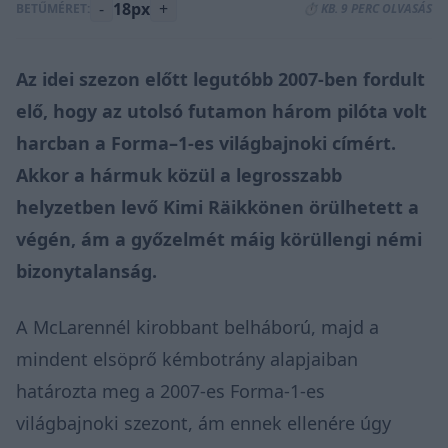
-
18px
+
BETŰMÉRET:
⏱️ KB. 9 PERC OLVASÁS
Az idei szezon előtt legutóbb 2007-ben fordult
elő, hogy az utolsó futamon három pilóta volt
harcban a Forma–1-es világbajnoki címért.
Akkor a hármuk közül a legrosszabb
helyzetben levő Kimi Räikkönen örülhetett a
végén, ám a győzelmét máig körüllengi némi
bizonytalanság.
A McLarennél kirobbant belháború, majd a
mindent elsöprő kémbotrány alapjaiban
határozta meg a 2007-es Forma-1-es
világbajnoki szezont, ám ennek ellenére úgy