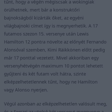
tűnt, hogy a végén mégiscsak a wokingiak
örülhetnek, mert bár a konstruktőri
bajnokságból kizárták őket, az egyéni
világbajnoki címet így is megnyerhetik. A 17
futamos szezon 15. versenye után Lewis
Hamilton 12 pontra növelte az előnyét Fernando
Alonsóval szemben, Kimi Räikkönen előtt pedig
már 17 ponttal vezetett. Mivel akkoriban egy
versenyhétvégén maximum 10 pontot lehetett
gyűjteni és két futam volt hátra, szinte
elképzelhetetlennek tűnt, hogy ne Hamilton
vagy Alonso nyerjen.
Végül azonban az elképzelhetetlen valósult meg,
és a Ferrari az utolsó két versenyt megnyerve a