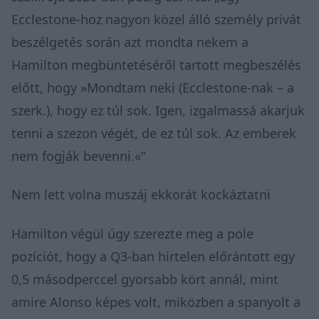
Ecclestone-hoz nagyon közel álló személy privát
beszélgetés során azt mondta nekem a
Hamilton megbüntetéséről tartott megbeszélés
előtt, hogy »Mondtam neki (Ecclestone-nak – a
szerk.), hogy ez túl sok. Igen, izgalmassá akarjuk
tenni a szezon végét, de ez túl sok. Az emberek
nem fogják bevenni.«”
Nem lett volna muszáj ekkorát kockáztatni
Hamilton végül úgy szerezte meg a pole
pozíciót, hogy a Q3-ban hirtelen előrántott egy
0,5 másodperccel gyorsabb kört annál, mint
amire Alonso képes volt, miközben a spanyolt a