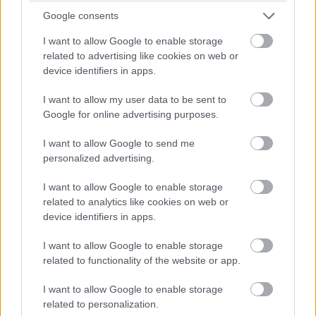
hagyott a vizes pályán, és az első kerékcsere
Google consents
előtt már 8,5 másodperccel vezetett Räikkönen
I want to allow Google to enable storage
előtt, amit a finn későbbi kiállásával 4
related to advertising like cookies on web or
device identifiers in apps.
másodpercre csökkentett. Mivel közben száradt
a pálya, egyikük autóján sem cserélték le az
I want to allow my user data to be sent to
Google for online advertising purposes.
intermediate gumikat, inkább hagyták azokat
már-már slick gumivá kopni. Nem sokkal később
I want to allow Google to send me
personalized advertising.
viszont újra elkezdett esni, ami Hamiltonnak
nagyon rosszul jött, az ő autóján ugyanis jóval
I want to allow Google to enable storage
related to analytics like cookies on web or
kopottabbak voltak az abroncsok, Räikkönen
device identifiers in apps.
emiatt hamar ledolgozta a 4 másodpercet,
I want to allow Google to enable storage
megelőzte őt, majd faképnél hagyta a McLarent.
related to functionality of the website or app.
I want to allow Google to enable storage
A zápornak azonban hamarosan vége szakadt,
related to personalization.
miközben a mezőny több tagja is már száraz