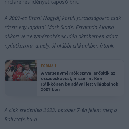
mclarenes idényét taposó brit.
A 2007-es Brazil Nagydíj körüli furcsaságokra csak
rátett egy lapáttal Mark Slade, Fernando Alonso
akkori versenymérnökének idén októberben adott
nyilatkozata, amelyről alábbi cikkünkben írtunk:
FORMA-1
A versenymérnök szavai erősítik az
összeesküvést, miszerint Kimi
Räikkönen bundával lett világbajnok
2007-ben
A cikk eredetileg 2023. október 7-én jelent meg a
Rallycafe.hu-n.