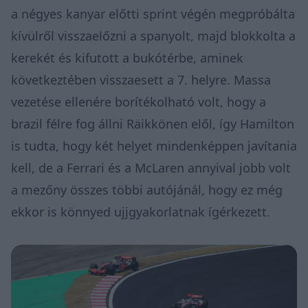
a négyes kanyar előtti sprint végén megpróbálta
kívülről visszaelőzni a spanyolt, majd blokkolta a
kerekét és kifutott a bukótérbe, aminek
következtében visszaesett a 7. helyre. Massa
vezetése ellenére borítékolható volt, hogy a
brazil félre fog állni Räikkönen elől, így Hamilton
is tudta, hogy két helyet mindenképpen javítania
kell, de a Ferrari és a McLaren annyival jobb volt
a mezőny összes többi autójánál, hogy ez még
ekkor is könnyed ujjgyakorlatnak ígérkezett.