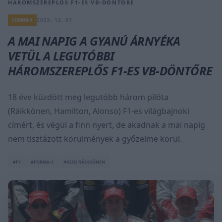
HÁROMSZEREPLŐS F1-ES VB-DÖNTŐRE
FORMA-1
2025. 12. 07.
A MAI NAPIG A GYANÚ ÁRNYÉKA
VETÜL A LEGUTÓBBI
HÁROMSZEREPLŐS F1-ES VB-DÖNTŐRE
18 éve küzdött meg legutóbb három pilóta
(Räikkönen, Hamilton, Alonso) F1-es világbajnoki
címért, és végül a finn nyert, de akadnak a mai napig
nem tisztázott körülmények a győzelme körül.
#F1
#FORMA-1
#KIMI RÄIKKÖNEN