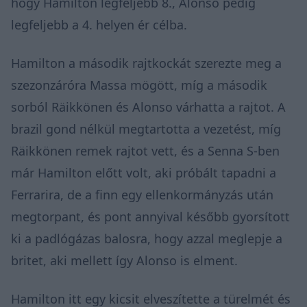
hogy Hamilton legfeljebb 8., Alonso pedig
legfeljebb a 4. helyen ér célba.
Hamilton a második rajtkockát szerezte meg a
szezonzáróra Massa mögött, míg a második
sorból Räikkönen és Alonso várhatta a rajtot. A
brazil gond nélkül megtartotta a vezetést, míg
Räikkönen remek rajtot vett, és a Senna S-ben
már Hamilton előtt volt, aki próbált tapadni a
Ferrarira, de a finn egy ellenkormányzás után
megtorpant, és pont annyival később gyorsított
ki a padlógázas balosra, hogy azzal meglepje a
britet, aki mellett így Alonso is elment.
Hamilton itt egy kicsit elveszítette a türelmét és