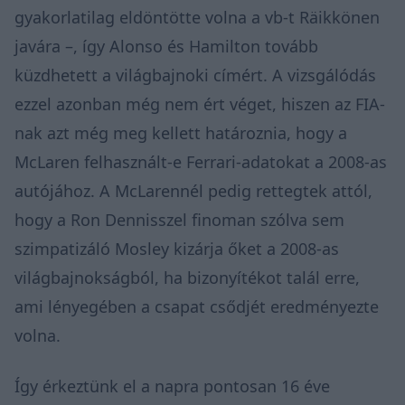
gyakorlatilag eldöntötte volna a vb-t Räikkönen
javára –, így Alonso és Hamilton tovább
küzdhetett a világbajnoki címért. A vizsgálódás
ezzel azonban még nem ért véget, hiszen az FIA-
nak azt még meg kellett határoznia, hogy a
McLaren felhasznált-e Ferrari-adatokat a 2008-as
autójához. A McLarennél pedig rettegtek attól,
hogy a Ron Dennisszel finoman szólva sem
szimpatizáló Mosley kizárja őket a 2008-as
világbajnokságból, ha bizonyítékot talál erre,
ami lényegében a csapat csődjét eredményezte
volna.
Így érkeztünk el a napra pontosan 16 éve