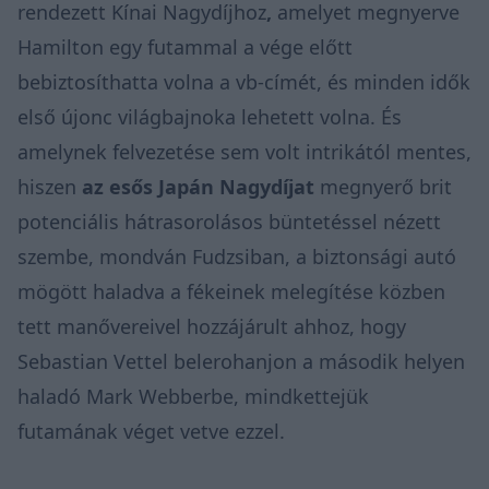
rendezett Kínai Nagydíjhoz
,
amelyet megnyerve
Hamilton egy futammal a vége előtt
bebiztosíthatta volna a vb-címét, és minden idők
első újonc világbajnoka lehetett volna. És
amelynek felvezetése sem volt intrikától mentes,
hiszen
az esős Japán Nagydíjat
megnyerő brit
potenciális hátrasorolásos büntetéssel nézett
szembe, mondván Fudzsiban, a biztonsági autó
mögött haladva a fékeinek melegítése közben
tett manővereivel hozzájárult ahhoz, hogy
Sebastian Vettel belerohanjon a második helyen
haladó Mark Webberbe, mindkettejük
futamának véget vetve ezzel.