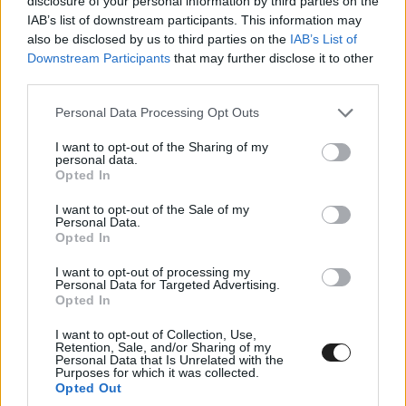
disclosure of your personal information by third parties on the
IAB’s list of downstream participants. This information may
also be disclosed by us to third parties on the
IAB’s List of
Downstream Participants
that may further disclose it to other
third parties.
Please note that this website/app uses one or more Google
Personal Data Processing Opt Outs
services and may gather and store information including but
not limited to your visit or usage behaviour. You may click to
I want to opt-out of the Sharing of my
personal data.
grant or deny consent to Google and its third-party tags to
Opted In
use your data for below specified purposes in below Google
consent section.
I want to opt-out of the Sale of my
Personal Data.
Opted In
I want to opt-out of processing my
Personal Data for Targeted Advertising.
Opted In
Hamilton a Kínai Nagydíj megnyerésével
bebiztosíthatta volna a vb-címet
I want to opt-out of Collection, Use,
Retention, Sale, and/or Sharing of my
Personal Data that Is Unrelated with the
Purposes for which it was collected.
A versenyen aztán Hamilton mindenkit állva
Opted Out