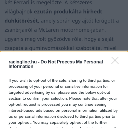
két Ferrari is megelőzte. A kétszeres
világbajnok
ezután produkálta hírhedt
dühkitörését,
amely során egy ajtót lerúgott a
zsanérjairól a McLaren motorhome-jában,
ugyanis meg volt győződve róla, hogy a saját
csapata a guminyomásokkal szabotálta, mivel
nem létezhet olyan ember a földön, aki azonos
racingline.hu -
Do Not Process My Personal
autóval fél másodpercet ad neki egyetlen kör
Information
alatt.
If you wish to opt-out of the sale, sharing to third parties, or
processing of your personal or sensitive information for
targeted advertising by us, please use the below opt-out
section to confirm your selection. Please note that after your
opt-out request is processed you may continue seeing
interest-based ads based on personal information utilized by
us or personal information disclosed to third parties prior to
your opt-out. You may separately opt-out of the further