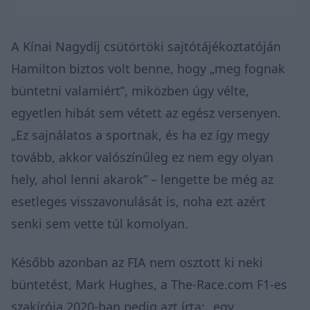
A Kínai Nagydíj csütörtöki sajtótájékoztatóján
Hamilton biztos volt benne, hogy „meg fognak
büntetni valamiért”, miközben úgy vélte,
egyetlen hibát sem vétett az egész versenyen.
„Ez sajnálatos a sportnak, és ha ez így megy
tovább, akkor valószínűleg ez nem egy olyan
hely, ahol lenni akarok” – lengette be még az
esetleges visszavonulását is, noha ezt azért
senki sem vette túl komolyan.
Később azonban az FIA nem osztott ki neki
büntetést, Mark Hughes, a The-Race.com F1-es
szakírója 2020-ban pedig
azt írta
: „egy