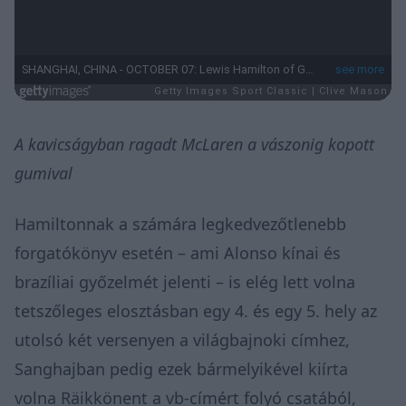
A kavicságyban ragadt McLaren a vászonig kopott
gumival
Hamiltonnak a számára legkedvezőtlenebb
forgatókönyv esetén – ami Alonso kínai és
brazíliai győzelmét jelenti – is elég lett volna
tetszőleges elosztásban egy 4. és egy 5. hely az
utolsó két versenyen a világbajnoki címhez,
Sanghajban pedig ezek bármelyikével kiírta
volna Räikkönent a vb-címért folyó csatából,