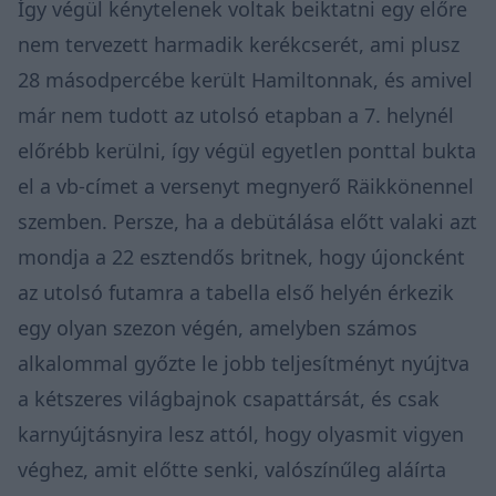
Így végül kénytelenek voltak beiktatni egy előre
nem tervezett harmadik kerékcserét, ami plusz
28 másodpercébe került Hamiltonnak, és amivel
már nem tudott az utolsó etapban a 7. helynél
előrébb kerülni, így végül egyetlen ponttal bukta
el a vb-címet a versenyt megnyerő Räikkönennel
szemben. Persze, ha a debütálása előtt valaki azt
mondja a 22 esztendős britnek, hogy újoncként
az utolsó futamra a tabella első helyén érkezik
egy olyan szezon végén, amelyben számos
alkalommal győzte le jobb teljesítményt nyújtva
a kétszeres világbajnok csapattársát, és csak
karnyújtásnyira lesz attól, hogy olyasmit vigyen
véghez, amit előtte senki, valószínűleg aláírta