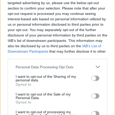
targeted advertising by us, please use the below opt-out
section to confirm your selection. Please note that after your
opt-out request is processed you may continue seeing
interest-based ads based on personal information utilized by
us or personal information disclosed to third parties prior to
your opt-out. You may separately opt-out of the further
disclosure of your personal information by third parties on the
IAB’s list of downstream participants. This information may
also be disclosed by us to third parties on the
IAB’s List of
Downstream Participants
that may further disclose it to other
third parties.
Please note that this website/app uses one or more Google
Personal Data Processing Opt Outs
services and may gather and store information including but
not limited to your visit or usage behaviour. You may click to
I want to opt-out of the Sharing of my
Martens és Illman ezt egy
podcastbeszélgetés
personal data.
grant or deny consent to Google and its third-party tags to
Opted In
use your data for below specified purposes in below Google
során tárgyalták meg, amelyben az újságíró
consent section.
I want to opt-out of the Sale of my
elmondta, tudomása szerint a GP becenévre
Personal Data.
Opted In
hallgató mérnök nem most, hanem a 2027-es
I want to opt-out of processing my
szezont követően megy, azaz egy ideig még a