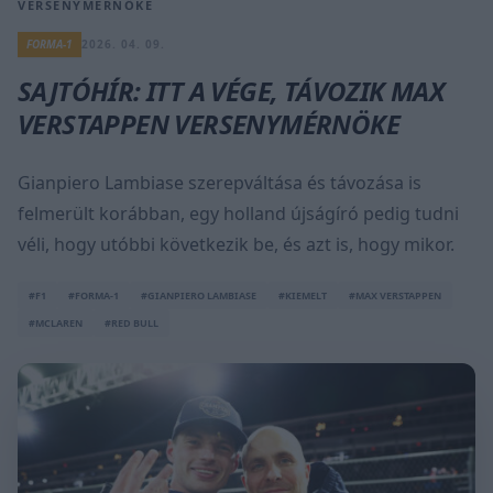
VERSENYMÉRNÖKE
FORMA-1
2026. 04. 09.
SAJTÓHÍR: ITT A VÉGE, TÁVOZIK MAX
VERSTAPPEN VERSENYMÉRNÖKE
Gianpiero Lambiase szerepváltása és távozása is
felmerült korábban, egy holland újságíró pedig tudni
véli, hogy utóbbi következik be, és azt is, hogy mikor.
#F1
#FORMA-1
#GIANPIERO LAMBIASE
#KIEMELT
#MAX VERSTAPPEN
#MCLAREN
#RED BULL