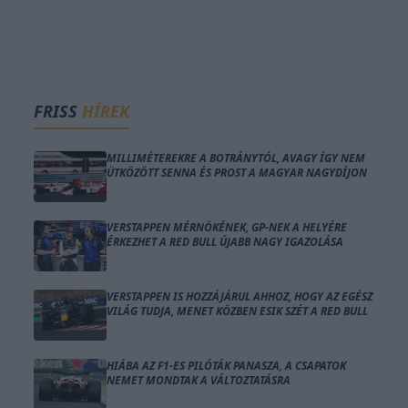
FRISS
HÍREK
MILLIMÉTEREKRE A BOTRÁNYTÓL, AVAGY ÍGY NEM
ÜTKÖZÖTT SENNA ÉS PROST A MAGYAR NAGYDÍJON
VERSTAPPEN MÉRNÖKÉNEK, GP-NEK A HELYÉRE
ÉRKEZHET A RED BULL ÚJABB NAGY IGAZOLÁSA
VERSTAPPEN IS HOZZÁJÁRUL AHHOZ, HOGY AZ EGÉSZ
VILÁG TUDJA, MENET KÖZBEN ESIK SZÉT A RED BULL
HIÁBA AZ F1-ES PILÓTÁK PANASZA, A CSAPATOK
NEMET MONDTAK A VÁLTOZTATÁSRA