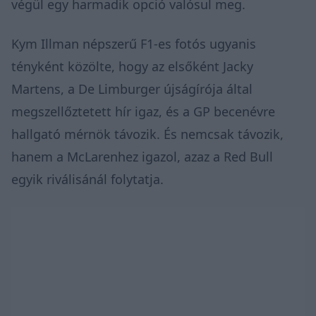
végül egy harmadik opció valósul meg.
Kym Illman népszerű F1-es fotós ugyanis
tényként közölte, hogy az elsőként Jacky
Martens, a De Limburger újságírója által
megszellőztetett hír igaz, és a GP becenévre
hallgató mérnök távozik. És nemcsak távozik,
hanem a McLarenhez igazol, azaz a Red Bull
egyik riválisánál folytatja.