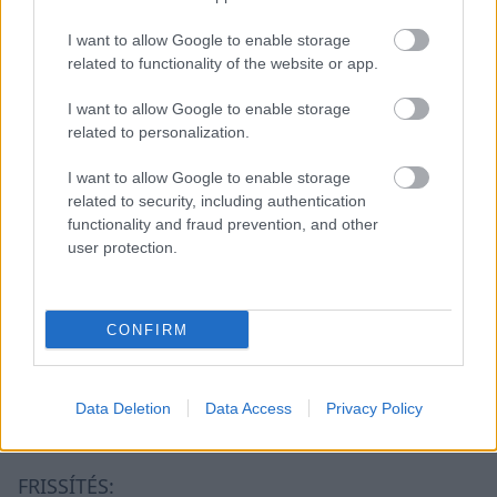
környezetéből az utóbbi időben kiválók, hiszen a
Japán Nagydíj után sajtóhírek szerint beadta
I want to allow Google to enable storage
related to functionality of the website or app.
felmondását a kezdetek óta a Red Bullnál
dolgozó Ole Schack, majd ugyanígy tett a
I want to allow Google to enable storage
related to personalization.
holland pilóta első számú szerelője, Jon Caller is.
I want to allow Google to enable storage
Schack a felmondását állítólag a Red Bullnál
related to security, including authentication
tapasztalható megváltozott munkakörnyezettel
functionality and fraud prevention, and other
user protection.
indokolta.
Eközben a négyszeres világbajnok azt
CONFIRM
fontolgatja, hogy mivel a 2026-os szabályokkal
egyáltalán nem élvezi a vezetést, veszi a
Data Deletion
Data Access
Privacy Policy
kalapját.
FRISSÍTÉS: