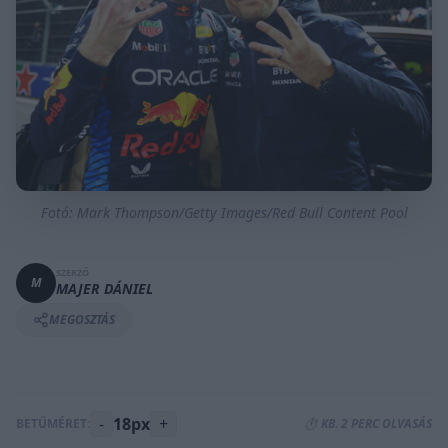
Fotó: Mark Thompson/Getty Images/Red Bull Content Pool
SZERZŐ
M
MAJER DÁNIEL
MEGOSZTÁS
-
18px
+
BETŰMÉRET:
⏱️ KB. 2 PERC OLVASÁS