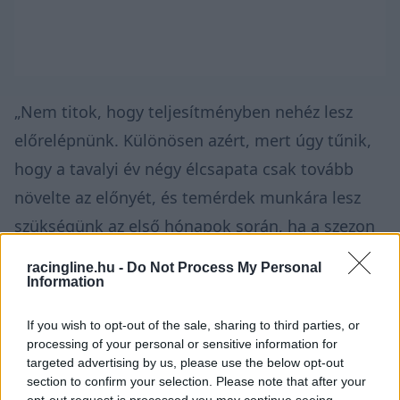
„Nem titok, hogy teljesítményben nehéz lesz
előrelépnünk. Különösen azért, mert úgy tűnik,
hogy a tavalyi év négy élcsapata csak tovább
növelte az előnyét, és temérdek munkára lesz
szükségünk az első hónapok során, ha a szezon
feléig le akarjuk dolgozni ezt a hátrányunkat. A
racingline.hu -
Do Not Process My Personal
középmezőny leszakadt” – fogalmazott Sainz a
Information
Williams videójában, amelyben csapattársával,
If you wish to opt-out of the sale, sharing to third parties, or
Alexander Albonnal az új szabályok hatásait
processing of your personal or sensitive information for
targeted advertising by us, please use the below opt-out
mérlegelték.
section to confirm your selection. Please note that after your
opt-out request is processed you may continue seeing