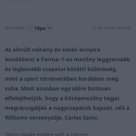
-
18px
+
BETŰMÉRET:
⏱️ KB. 3 PERC OLVASÁS
Az elmúlt néhány év során annyira
lecsökkent a Forma–1-es mezőny leggyorsabb
és leglassabb csapatai közötti különbség,
mint a sport történetében korábban még
soha. Most azonban egy időre biztosan
elfelejthetjük, hogy a középmezőny tagjai
megráncigálják a nagycsapatok bajszát, véli a
Williams versenyzője, Carlos Sainz.
Sainz tavaly egyike volt a szezon