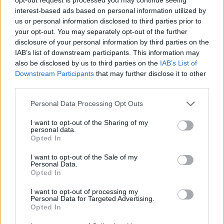
„Az év elején biztosan jelentős különbségek
interest-based ads based on personal information utilized by
us or personal information disclosed to third parties prior to
lesznek. Tavaly előfordult, hogy a Q1-ben mind a
your opt-out. You may separately opt-out of the further
20 autó fél másodpercen belül volt. Erősen
disclosure of your personal information by third parties on the
IAB’s list of downstream participants. This information may
kétlem, hogy ez idén Ausztráliában előfordulhat.
also be disclosed by us to third parties on the
IAB’s List of
Tavaly csak fél másodperc volt a lemaradásunk.
Downstream Participants
that may further disclose it to other
third parties.
Itt a bizonyíték az új szabályok negatív hatására:
Please note that this website/app uses one or more Google
Personal Data Processing Opt Outs
amikor kisebbek voltak a különbségek a
services and may gather and store information including but
mezőnyben, sokkal izgalmasabb versenyeket
not limited to your visit or usage behaviour. You may click to
I want to opt-out of the Sharing of my
personal data.
grant or deny consent to Google and its third-party tags to
láthattunk.”
Opted In
use your data for below specified purposes in below Google
consent section.
I want to opt-out of the Sale of my
Personal Data.
Opted In
FORMA-1
A Red Bull lesz az új Ferrari?
I want to opt-out of processing my
Personal Data for Targeted Advertising.
Opted In