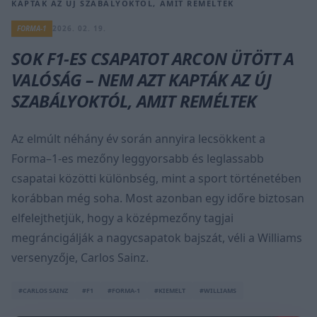
KAPTÁK AZ ÚJ SZABÁLYOKTÓL, AMIT REMÉLTEK
FORMA-1
2026. 02. 19.
SOK F1-ES CSAPATOT ARCON ÜTÖTT A
VALÓSÁG – NEM AZT KAPTÁK AZ ÚJ
SZABÁLYOKTÓL, AMIT REMÉLTEK
Az elmúlt néhány év során annyira lecsökkent a
Forma–1-es mezőny leggyorsabb és leglassabb
csapatai közötti különbség, mint a sport történetében
korábban még soha. Most azonban egy időre biztosan
elfelejthetjük, hogy a középmezőny tagjai
megráncigálják a nagycsapatok bajszát, véli a Williams
versenyzője, Carlos Sainz.
#CARLOS SAINZ
#F1
#FORMA-1
#KIEMELT
#WILLIAMS