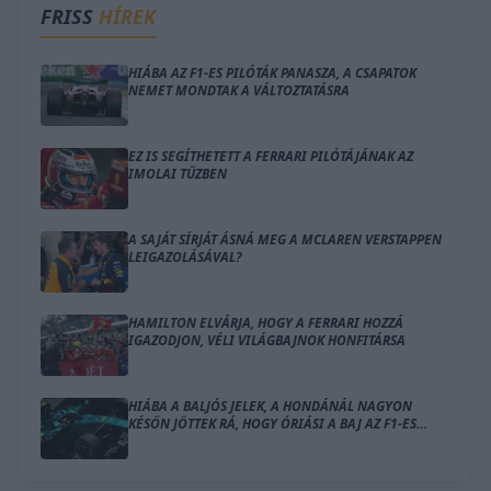
FRISS
HÍREK
HIÁBA AZ F1-ES PILÓTÁK PANASZA, A CSAPATOK
NEMET MONDTAK A VÁLTOZTATÁSRA
EZ IS SEGÍTHETETT A FERRARI PILÓTÁJÁNAK AZ
IMOLAI TŰZBEN
A SAJÁT SÍRJÁT ÁSNÁ MEG A MCLAREN VERSTAPPEN
LEIGAZOLÁSÁVAL?
HAMILTON ELVÁRJA, HOGY A FERRARI HOZZÁ
IGAZODJON, VÉLI VILÁGBAJNOK HONFITÁRSA
HIÁBA A BALJÓS JELEK, A HONDÁNÁL NAGYON
KÉSŐN JÖTTEK RÁ, HOGY ÓRIÁSI A BAJ AZ F1-ES
MOTORRAL