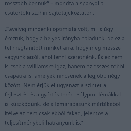
rosszabb bennük” – mondta a spanyol a
csütörtöki szahíri sajtótájékoztatón.
„Tavalyig mindenki optimista volt, mi is úgy
éreztük, hogy a helyes irányba haladunk, de ez a
tél megtanított minket arra, hogy még messze
vagyunk attól, ahol lenni szeretnénk. És ez nem
is csak a Williamsre igaz, hanem az összes többi
csapatra is, amelyek nincsenek a legjobb négy
között. Nem érjük el ugyanazt a szintet a
fejlesztés és a gyártás terén. Súlyproblémákkal
is küszködünk, de a lemaradásunk mértékéből
ítélve az nem csak ebből fakad, jelentős a
teljesítménybeli hátrányunk is.”