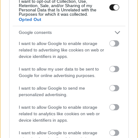
I want to opt-out of Collection, Use,
Retention, Sale, and/or Sharing of my
Personal Data that Is Unrelated with the
Purposes for which it was collected.
Opted Out
Google consents
I want to allow Google to enable storage
related to advertising like cookies on web or
device identifiers in apps.
I want to allow my user data to be sent to
Google for online advertising purposes.
I want to allow Google to send me
personalized advertising.
A Williams döcögős kezdését jelezte, hogy a
I want to allow Google to enable storage
csapat nem tudott részt venni az első,
related to analytics like cookies on web or
device identifiers in apps.
barcelonai közös teszten, és noha Bahreinben
I want to allow Google to enable storage
már nem látszott rajtuk a tesztkilométerekben