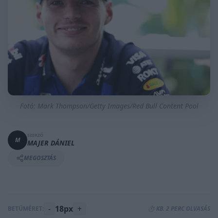
Fotó: Mark Thompson/Getty Images/Red Bull Content Pool
SZERZŐ
M
MAJER DÁNIEL
MEGOSZTÁS
-
18px
+
BETŰMÉRET:
⏱️ KB. 2 PERC OLVASÁS