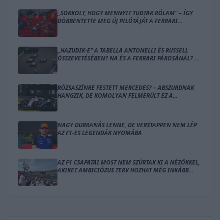
„SOKKOLT, HOGY MENNYIT TUDTAK RÓLAM” – ÍGY
DÖBBENTETTE MEG ÚJ PILÓTÁJÁT A FERRARI
CSAPATFŐNÖKE
„HAZUDIK-E” A TABELLA ANTONELLI ÉS RUSSELL
ÖSSZEVETÉSÉBEN? NA ÉS A FERRARI PÁROSÁNÁL? –
ÍME A SZÁMOK
RÓZSASZÍNRE FESTETT MERCEDES? – ABSZURDNAK
HANGZIK, DE KOMOLYAN FELMERÜLT EZ A
MEGOLDÁS
NAGY DURRANÁS LENNE, DE VERSTAPPEN NEM LÉP
AZ F1-ES LEGENDÁK NYOMÁBA
AZ F1 CSAPATAI MOST NEM SZÚRTAK KI A NÉZŐKKEL,
AKIKET AMBICIÓZUS TERV HOZHAT MÉG INKÁBB
LÁZBA