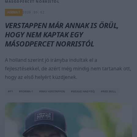
MÁSODPERCET NORRISTÓL
FORMA-1
2026. 05. 02.
VERSTAPPEN MÁR ANNAK IS ÖRÜL,
HOGY NEM KAPTAK EGY
MÁSODPERCET NORRISTÓL
A holland szerint jó irányba indultak el a
fejlesztésekkel, de azért még mindig nem tartanak ott,
hogy az első helyért küzdjenek.
#F1
#FORMA-1
#MAX VERSTAPPEN
#MIAMI NAGYDÍJ
#RED BULL