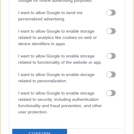
Google for online advertising purposes.
elégedettebb vagyok. Úgy tűnik, legalább egy
kicsit magunk mögött hagytuk a középmezőnyt”
I want to allow Google to send me
personalized advertising.
– értékelt Verstappen, majd arra a kérdésre,
I want to allow Google to enable storage
hogy most jobban illik-e hozzá az autó, így felelt:
related to analytics like cookies on web or
„Valamivel természetesebbnek érződik. Persze
device identifiers in apps.
még mindig nem olyan, amilyennek szeretném.
I want to allow Google to enable storage
De legalább nagyobb önbizalmat ad, és ennek
related to functionality of the website or app.
köszönhetően egy kicsit több köridőt is ki tudok
I want to allow Google to enable storage
hozni belőle.”
related to personalization.
I want to allow Google to enable storage
related to security, including authentication
Itt állíthatod be, hogy a Racingline
functionality and fraud prevention, and other
cikkeit az elsők között lásd a Google
user protection.
keresőjében.
CONFIRM