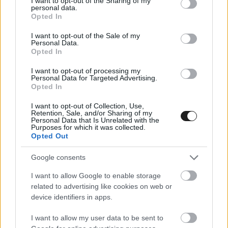
not limited to your visit or usage behaviour. You may click to
I want to opt-out of the Sharing of my
personal data.
grant or deny consent to Google and its third-party tags to
Opted In
use your data for below specified purposes in below Google
consent section.
I want to opt-out of the Sale of my
Personal Data.
Opted In
I want to opt-out of processing my
Personal Data for Targeted Advertising.
Opted In
I want to opt-out of Collection, Use,
Retention, Sale, and/or Sharing of my
Personal Data that Is Unrelated with the
Purposes for which it was collected.
Opted Out
„Az első szektorban továbbra is nagyon gyengék
Google consents
vagyunk, főleg azért, mert ott sok a gyors
I want to allow Google to enable storage
kanyar. Tudjuk tehát, hogy ezen még dolgoznunk
related to advertising like cookies on web or
device identifiers in apps.
kell. De a kör többi részén az autó sokkal inkább
egységesnek érződött. Emiatt valamivel
I want to allow my user data to be sent to