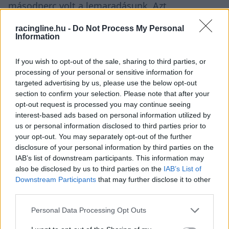
másodperc volt a lemaradásunk. Azt
mondanám, hogy ezt a hátrányt most majdnem
racingline.hu -
Do Not Process My Personal
Information
a felére csökkentettük, ami pozitívum” –
idézi
Verstappent a
Motorsport
holland kiadása.
If you wish to opt-out of the sale, sharing to third parties, or
processing of your personal or sensitive information for
A fejlesztések között új első szárny,
targeted advertising by us, please use the below opt-out
section to confirm your selection. Please note that after your
motorborítás, padlólemet, átdolgozott
opt-out request is processed you may continue seeing
oldaldobozok és egy, a Ferrariéhoz hasonló, de
interest-based ads based on personal information utilized by
us or personal information disclosed to third parties prior to
más kialakítású forgó hátsó szárny is szerepel.
your opt-out. You may separately opt-out of the further
Az RB22-es ugyanakkor mindezek ellenére még
disclosure of your personal information by third parties on the
IAB’s list of downstream participants. This information may
nem tartott, mint a McLaren, a Mercedes, vagy a
also be disclosed by us to third parties on the
IAB’s List of
Downstream Participants
that may further disclose it to other
Ferrari.
third parties.
Please note that this website/app uses one or more Google
Personal Data Processing Opt Outs
services and may gather and store information including but