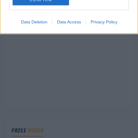
HIRDETÉS
Data Deletion
Data Access
Privacy Policy
FRISS
HÍREK