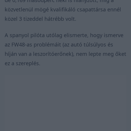
közvetlenül mögé kvalifikáló csapattársa ennél
közel 3 tizeddel hátrébb volt.
A spanyol pilóta utólag elismerte, hogy ismerve
az FW48-as problémáit (az autó túlsúlyos és
híján van a leszorítóerőnek), nem lepte meg őket
ez a szereplés.