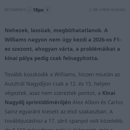
-
18px
+
BETŰMÉRET:
⏱️ KB. 3 PERC OLVASÁS
Nehezek, lassúak, megbízhatatlanok. A
Williams nagyon nem úgy kezdi a 2026-os F1-
es szezont, ahogyan várta, a problémáikat a
kínai pálya pedig csak felnagyította.
Tovább küszködik a Williams, hiszen miután az
Ausztrál Nagydíjon csak a 12. és 15. helyen
végeztek, azaz nem szereztek pontot, a
Kínai
Nagydíj sprintidőmérőjén
Alex Albon és Carlos
Sainz egyaránt kiesett az első szakaszban. A
továbbjutáshoz a 17. záró spanyol volt közelebb,
de 0,169 másodperc neki is hiányzott, míg a