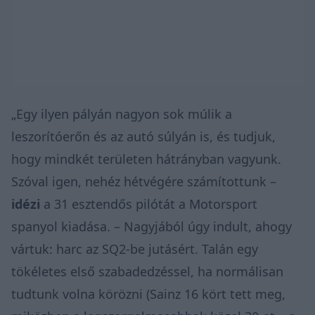
„Egy ilyen pályán nagyon sok múlik a
leszorítóerőn és az autó súlyán is, és tudjuk,
hogy mindkét területen hátrányban vagyunk.
Szóval igen, nehéz hétvégére számítottunk –
idézi
a 31 esztendős pilótát a Motorsport
spanyol kiadása. – Nagyjából úgy indult, ahogy
vártuk: harc az SQ2-be jutásért. Talán egy
tökéletes első szabadedzéssel, ha normálisan
tudtunk volna körözni (Sainz 16 kört tett meg,