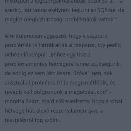
miközben a legszorgalmasabbak közel 30-at – a
szerk.), lett volna esélyünk bejutni az SQ2-be, de
megint megbízhatósági problémáink voltak.”
Ami különösen aggasztó, hogy visszatérő
problémák is hátráltatják a csapatot, így pedig
nehéz előrelépni. „Ehhez egy tiszta,
problémamentes hétvégére lenne szükségünk,
de eddig ez sem jött össze. Szóval igen, sok
ausztráliai probléma itt is megismétlődik, és
tovább kell dolgoznunk a megoldásukon” –
mondta Sainz, majd előrevetítette, hogy a kínai
hétvége hátralevő része valamennyire a
tesztelésről fog szólni.