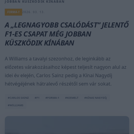
JOBBAN KÜSZKÖDIK KÍNÁBAN
FORMA-1
2026. 03. 13.
A „LEGNAGYOBB CSALÓDÁST” JELENTŐ
F1-ES CSAPAT MÉG JOBBAN
KÜSZKÖDIK KÍNÁBAN
A Williams a tavalyi szezonhoz, de leginkább az
előzetes várakozásaihoz képest teljesít nagyon alul az
idei év elején, Carlos Sainz pedig a Kínai Nagydíj
hétvégéjének hátralevő részétől sem vár sokat.
#CARLOS SAINZ
#F1
#FORMA-1
#KIEMELT
#KÍNAI NAGYDÍJ
#WILLIAMS