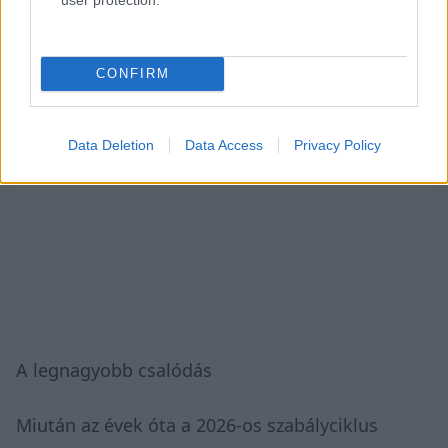
CONFIRM
Data Deletion
Data Access
Privacy Policy
A legnagyobb csalódás
Miután az évek óta a 2026-os szabályciklus