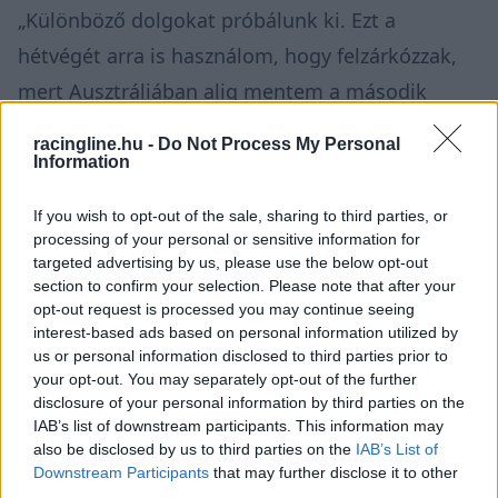
„Különböző dolgokat próbálunk ki. Ezt a
hétvégét arra is használom, hogy felzárkózzak,
mert Ausztráliában alig mentem a második
szabadedzésen, majd kihagytam a harmadik
racingline.hu -
Do Not Process My Personal
szabadedzést és az időmérőt, most pedig itt
Information
sem tudtam sok kört futni az első
If you wish to opt-out of the sale, sharing to third parties, or
szabadedzésen. El lehet képzelni, hogy így
processing of your personal or sensitive information for
targeted advertising by us, please use the below opt-out
néhány edzéssel le vagyok maradva a
section to confirm your selection. Please note that after your
többiekhez képest az autó megismerésében.”
opt-out request is processed you may continue seeing
interest-based ads based on personal information utilized by
us or personal information disclosed to third parties prior to
your opt-out. You may separately opt-out of the further
disclosure of your personal information by third parties on the
IAB’s list of downstream participants. This information may
also be disclosed by us to third parties on the
IAB’s List of
Downstream Participants
that may further disclose it to other
third parties.