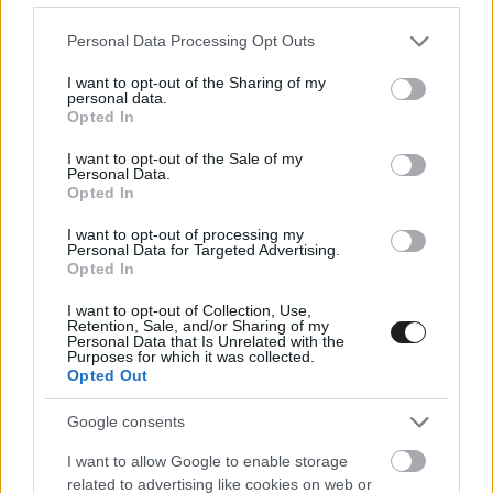
Please note that this website/app uses one or more Google
Personal Data Processing Opt Outs
services and may gather and store information including but
not limited to your visit or usage behaviour. You may click to
I want to opt-out of the Sharing of my
personal data.
grant or deny consent to Google and its third-party tags to
Opted In
use your data for below specified purposes in below Google
consent section.
I want to opt-out of the Sale of my
Personal Data.
Opted In
I want to opt-out of processing my
Nem ilyen eredményekről álmodtak az idei
Personal Data for Targeted Advertising.
Opted In
szezon előtt:
I want to opt-out of Collection, Use,
Retention, Sale, and/or Sharing of my
Personal Data that Is Unrelated with the
Purposes for which it was collected.
Atlassian Williams F1 Team
@WilliamsF1
Opted Out
A disappointing Sprint quali in China 🏁
Google consents
I want to allow Google to enable storage
related to advertising like cookies on web or