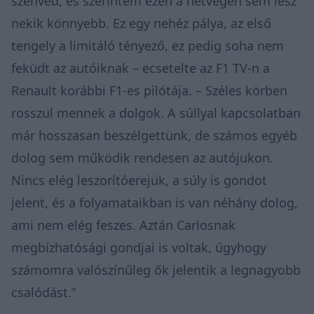
szenved, és szerintem ezen a hétvégén sem lesz
nekik könnyebb. Ez egy nehéz pálya, az első
tengely a limitáló tényező, ez pedig soha nem
feküdt az autóiknak – ecsetelte az F1 TV-n a
Renault korábbi F1-es pilótája. – Széles körben
rosszul mennek a dolgok. A súllyal kapcsolatban
már hosszasan beszélgettünk, de számos egyéb
dolog sem működik rendesen az autójukon.
Nincs elég leszorítóerejük, a súly is gondot
jelent, és a folyamataikban is van néhány dolog,
ami nem elég feszes. Aztán Carlosnak
megbízhatósági gondjai is voltak, úgyhogy
számomra valószínűleg ők jelentik a legnagyobb
csalódást.”