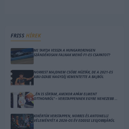
FRISS
HÍREK
MI TARTJA VISSZA A HUNGARORINGEN
SZÁNDÉKOSAN FALNAK MENŐ F1-ES CSAPATOT?
NORRIST MAJDNEM CSŐBE HÚZTÁK, DE A 2021-ES
ABU-DZABI NAGYDÍJ KIMENTETTE A BAJBÓL
„ÉN IS SÍRTAM, AMIKOR APÁM ELMENT
OTTHONRÓL” – VERSTAPPENNEK EGYRE NEHEZEBB A
KETTŐS SZEREP
KIKÉRTÜK VERSTAPPEN, NORRIS ÉS ANTONELLI
VÉLEMÉNYÉT A 2026-OS ÉV EDDIGI LEGJOBBJÁRÓL