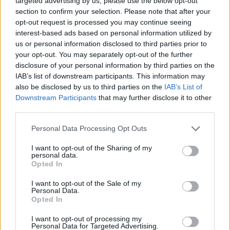
targeted advertising by us, please use the below opt-out
section to confirm your selection. Please note that after your
opt-out request is processed you may continue seeing
interest-based ads based on personal information utilized by
us or personal information disclosed to third parties prior to
your opt-out. You may separately opt-out of the further
disclosure of your personal information by third parties on the
IAB’s list of downstream participants. This information may
also be disclosed by us to third parties on the
IAB’s List of
Downstream Participants
that may further disclose it to other
third parties.
A SECA főnöke, Sheng Li a Formula E
igazgatótanácsának is tagja, így a cég akkor sem
Please note that this website/app uses one or more Google
Personal Data Processing Opt Outs
services and may gather and store information including but
szakadna el véglegesen a sorozattól, ha a
not limited to your visit or usage behaviour. You may click to
I want to opt-out of the Sharing of my
personal data.
grant or deny consent to Google and its third-party tags to
Techeetah elveszítené az indulási jogát.
Opted In
use your data for below specified purposes in below Google
consent section.
I want to opt-out of the Sale of my
„Fantasztikus csapatot építettünk fel, ami
Personal Data.
Opted In
bizonyította, hogy a megfelelő partnerekkel
I want to opt-out of processing my
rendszeresen tud a bajnoki címekért küzdeni.”
–
Personal Data for Targeted Advertising.