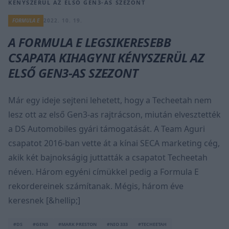
KÉNYSZERÜL AZ ELSŐ GEN3-AS SZEZONT
FORMULA E
2022. 10. 19.
A FORMULA E LEGSIKERESEBB
CSAPATA KIHAGYNI KÉNYSZERÜL AZ
ELSŐ GEN3-AS SZEZONT
Már egy ideje sejteni lehetett, hogy a Techeetah nem
lesz ott az első Gen3-as rajtrácson, miután elvesztették
a DS Automobiles gyári támogatását. A Team Aguri
csapatot 2016-ban vette át a kínai SECA marketing cég,
akik két bajnokságig juttatták a csapatot Techeetah
néven. Három egyéni címükkel pedig a Formula E
rekordereinek számítanak. Mégis, három éve
keresnek [&hellip;]
#DS
#GEN3
#MARK PRESTON
#NIO 333
#TECHEETAH