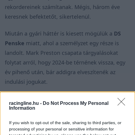
rekordereinek számítanak. Mégis, három éve
keresnek befektetőt, sikertelenül.
Miután a gyári háttér is kiesett mögülük a
DS
Penske
miatt, ahol a személyzet egy része is
landolt. Mark Preston csapata tárgyalásokat
folytat arról, hogy 2024-be térnének vissza, egy
év pihenő után, bár addigra elveszítenék az
indulási jogukat.
racingline.hu -
Do Not Process My Personal
Information
If you wish to opt-out of the sale, sharing to third parties, or
processing of your personal or sensitive information for