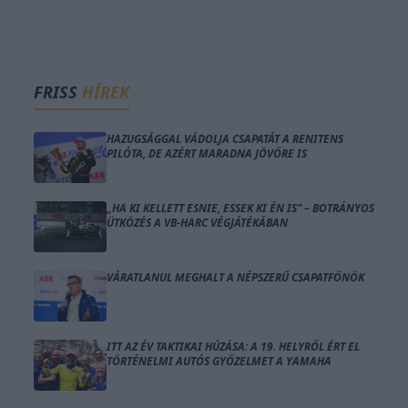
FRISS
HÍREK
HAZUGSÁGGAL VÁDOLJA CSAPATÁT A RENITENS
PILÓTA, DE AZÉRT MARADNA JÖVŐRE IS
„HA KI KELLETT ESNIE, ESSEK KI ÉN IS” – BOTRÁNYOS
ÜTKÖZÉS A VB-HARC VÉGJÁTÉKÁBAN
VÁRATLANUL MEGHALT A NÉPSZERŰ CSAPATFŐNÖK
ITT AZ ÉV TAKTIKAI HÚZÁSA: A 19. HELYRŐL ÉRT EL
TÖRTÉNELMI AUTÓS GYŐZELMET A YAMAHA