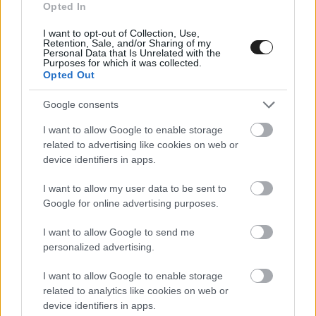
Opted In
összegezte
az eddigi történelmüket Preston.
I want to opt-out of Collection, Use,
Retention, Sale, and/or Sharing of my
„Most kicsit át kell gondolnunk a dolgot, új
Personal Data that Is Unrelated with the
Purposes for which it was collected.
befektetőkkel és partnerekkel kell a jövőben
Opted Out
építkeznünk. Rendelkezünk a szükséges
Google consents
hozzávalókkal ahhoz, hogy még egy sikerekkel teli
I want to allow Google to enable storage
korszakot kezdjünk a Gen3 korszakban.”
related to advertising like cookies on web or
device identifiers in apps.
I want to allow my user data to be sent to
Google for online advertising purposes.
I want to allow Google to send me
personalized advertising.
I want to allow Google to enable storage
related to analytics like cookies on web or
device identifiers in apps.