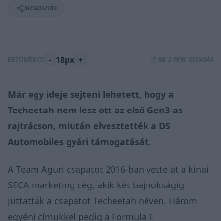
MEGOSZTÁS
-
18px
+
BETŰMÉRET:
⏱️ KB. 2 PERC OLVASÁS
Már egy ideje sejteni lehetett, hogy a
Techeetah nem lesz ott az első Gen3-as
rajtrácson, miután elvesztették a DS
Automobiles gyári támogatását.
A Team Aguri csapatot 2016-ban vette át a kínai
SECA marketing cég, akik két bajnokságig
juttatták a csapatot Techeetah néven. Három
egyéni címükkel pedig a Formula E