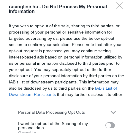
racingline.hu -
Do Not Process My Personal
Information
If you wish to opt-out of the sale, sharing to third parties, or
processing of your personal or sensitive information for
Az elektromos szériában az egy csapat által egy
targeted advertising by us, please use the below opt-out
szezon során felhasználható költségkeret
section to confirm your selection. Please note that after your
opt-out request is processed you may continue seeing
nagyjából 14 millió euró – ami eltörpül a
interest-based ads based on personal information utilized by
nagyjából tízszer ennyiből gazdálkodó Forma–1-
us or personal information disclosed to third parties prior to
your opt-out. You may separately opt-out of the further
es csapatok költségvetése mellett, de persze az
disclosure of your personal information by third parties on the
FE kiadásainak mérsékléséhez nagyban
IAB’s list of downstream participants. This information may
also be disclosed by us to third parties on the
IAB’s List of
hozzájárul, hogy mindenki egyforma
Downstream Participants
that may further disclose it to other
karosszériát használ, csak a hajtásláncot illetően
third parties.
engedélyezett a fejlesztési verseny. Ezt a limitet
Please note that this website/app uses one or more Google
Personal Data Processing Opt Outs
services and may gather and store information including but
a McLaren, 4,54%-kal, nagyjából 650 000 euróval
not limited to your visit or usage behaviour. You may click to
I want to opt-out of the Sharing of my
lépte túl, ami még kismértékű szabályszegésnek
personal data.
grant or deny consent to Google and its third-party tags to
Opted In