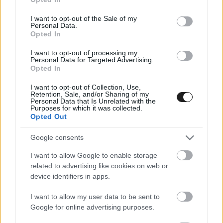
use your data for below specified purposes in below Google
minősül.
consent section.
I want to opt-out of the Sale of my
Personal Data.
Opted In
Érdekes adalék, hogy a költségtúllépést
konkrétan a csapat megszűntetésének
I want to opt-out of processing my
Personal Data for Targeted Advertising.
folyamata idézte elő. A McLaren tudatában volt a
Opted In
túlköltekezésnek és azonnal jelezte is azt a
I want to opt-out of Collection, Use,
Retention, Sale, and/or Sharing of my
sorozat felügyelőszervezete felé, még mielőtt az
Personal Data that Is Unrelated with the
Purposes for which it was collected.
ezzel kapcsolatos vizsgálatok megindultak volna
Opted Out
a mezőny tagjai között.
Google consents
I want to allow Google to enable storage
A Formula E-ben a költségkorlátozást a 2022-23-
related to advertising like cookies on web or
as szezonban vezették be, az első évben a
device identifiers in apps.
Jaguart és a Nissant is vétkesnek találták a limit
I want to allow my user data to be sent to
túllépésében, őket akkor pénzbírság mellett a
Google for online advertising purposes.