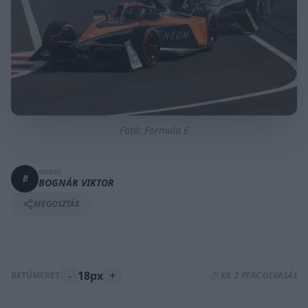
Fotó: Formula E
SZERZŐ
B
BOGNÁR VIKTOR
MEGOSZTÁS
-
18px
+
BETŰMÉRET:
⏱️ KB. 2 PERC OLVASÁS