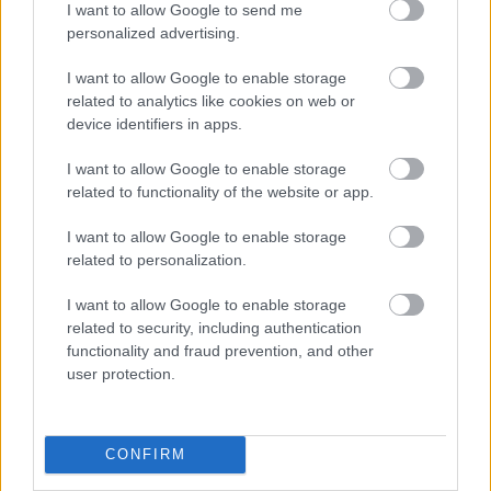
2024-es előszezoni teszten való fél napnyi
I want to allow Google to send me
részvételtől is eltiltották – a bajnokságban már
personalized advertising.
nem szereplő McLaren esetében ilyet
I want to allow Google to enable storage
related to analytics like cookies on web or
értelemszerűen most nem lehetett kiszabni.
device identifiers in apps.
I want to allow Google to enable storage
related to functionality of the website or app.
I want to allow Google to enable storage
related to personalization.
I want to allow Google to enable storage
related to security, including authentication
functionality and fraud prevention, and other
user protection.
CONFIRM