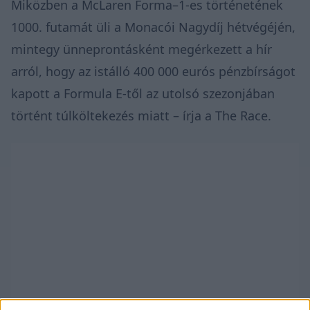
Miközben a McLaren Forma–1-es történetének
1000. futamát üli
a Monacói Nagydíj hétvégéjén,
mintegy ünneprontásként megérkezett a hír
arról, hogy az istálló 400 000 eurós pénzbírságot
kapott a Formula E-től az utolsó szezonjában
történt túlköltekezés miatt – írja a
The Race
.