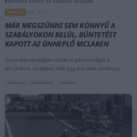
BÜNTETÉST KAPOTT AZ ÜNNEPLŐ MCLAREN
FORMULA E
2026. 06. 05.
MÁR MEGSZŰNNI SEM KÖNNYŰ A
SZABÁLYOKON BELÜL, BÜNTETÉST
KAPOTT AZ ÜNNEPLŐ MCLAREN
Olyan bajnokságban róttak ki pénzbírságot a
McLarenre, amelyben már egy éve nem versenyez.
#FORMULA E
#KÖLTSÉGLIMIT
#MCLAREN