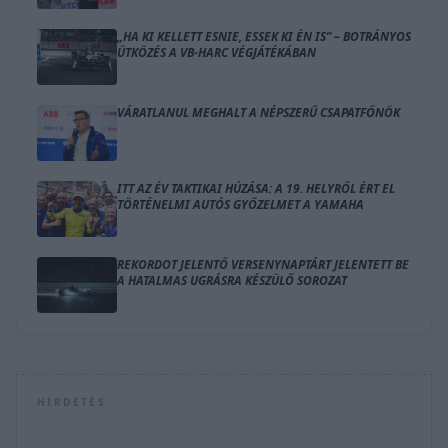
„HA KI KELLETT ESNIE, ESSEK KI ÉN IS” – BOTRÁNYOS
ÜTKÖZÉS A VB-HARC VÉGJÁTÉKÁBAN
VÁRATLANUL MEGHALT A NÉPSZERŰ CSAPATFŐNÖK
ITT AZ ÉV TAKTIKAI HÚZÁSA: A 19. HELYRŐL ÉRT EL
TÖRTÉNELMI AUTÓS GYŐZELMET A YAMAHA
REKORDOT JELENTŐ VERSENYNAPTÁRT JELENTETT BE
A HATALMAS UGRÁSRA KÉSZÜLŐ SOROZAT
HIRDETÉS