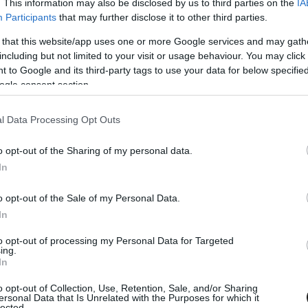
. This information may also be disclosed by us to third parties on the
IA
ucas di Grassi és Oliver Rowland akadtak össze
Participants
that may further disclose it to other third parties.
ki. Ezután a Rowland Mahindráját még Antonio
 that this website/app uses one or more Google services and may gath
including but not limited to your visit or usage behaviour. You may click 
miatt a portugálnak ki kellett mennie a bokszba
 to Google and its third-party tags to use your data for below specifi
ogle consent section.
l Data Processing Opt Outs
 sokkal később egy újabb pozíciót nyert, miután
ukótérbe a 18-as kanyarban. A német ezután Jake
o opt-out of the Sharing of my personal data.
ezt követően már a 2. helyen haladt. Az élen
In
előzni a szintén 100. futamát teljesítő Sam
o opt-out of the Sale of my Personal Data.
In
to opt-out of processing my Personal Data for Targeted
ing.
In
o opt-out of Collection, Use, Retention, Sale, and/or Sharing
ersonal Data that Is Unrelated with the Purposes for which it
lected.