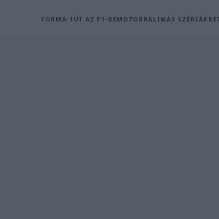
FORMA-1
ÚT AZ F1-BE
MOTOR
RALI
MÁS SZÉRIÁK
RE