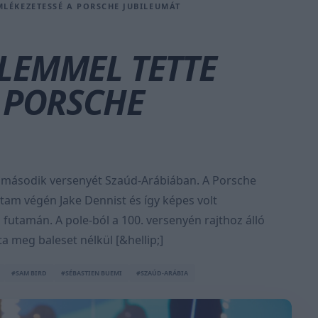
LÉKEZETESSÉ A PORSCHE JUBILEUMÁT
LEMMEL TETTE
 PORSCHE
k második versenyét Szaúd-Arábiában. A Porsche
tam végén Jake Dennist és így képes volt
futamán. A pole-ból a 100. versenyén rajthoz álló
 meg baleset nélkül [&hellip;]
#SAM BIRD
#SÉBASTIEN BUEMI
#SZAÚD-ARÁBIA