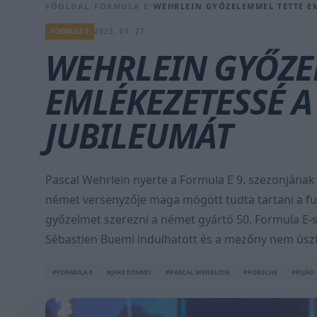
FŐOLDAL
/
FORMULA E
/
WEHRLEIN GYŐZELEMMEL TETTE EM
FORMULA E
2023. 01. 27.
WEHRLEIN GYŐZE
EMLÉKEZETESSÉ A
JUBILEUMÁT
Pascal Wehrlein nyerte a Formula E 9. szezonjána
német versenyzője maga mögött tudta tartani a fu
győzelmet szerezni a német gyártó 50. Formula E-s 
Sébastien Buemi indulhatott és a mezőny nem úszta
#FORMULA E
#JAKE DENNIS
#PASCAL WEHRLEIN
#PORSCHE
#RIJÁD