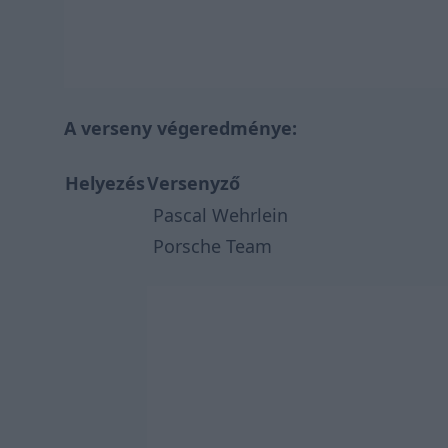
A verseny végeredménye:
Helyezés
Versenyző
Pascal Wehrlein
Porsche Team