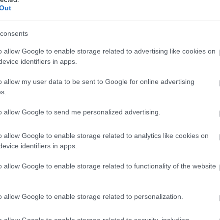
Out
consents
o allow Google to enable storage related to advertising like cookies on
evice identifiers in apps.
o allow my user data to be sent to Google for online advertising
s.
to allow Google to send me personalized advertising.
udta fordítani, ugyanis mire Dennis felzárkózott
o allow Google to enable storage related to analytics like cookies on
evice identifiers in apps.
az attack mode-ját, hogy a mexikói futam győztese
rökben még ugyan próbálkozott, de előzni nem
o allow Google to enable storage related to functionality of the website
. győzelmét az elektromos sorozatban.
o allow Google to enable storage related to personalization.
ette a sorban. A sorozatban újoncnak számító
o allow Google to enable storage related to security, including