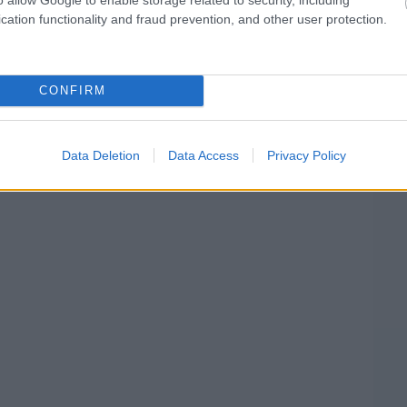
z 5., Hughes pedig a 8. helyen ért célba, így a
cation functionality and fraud prevention, and other user protection.
dukálni. További pontszerzők: Nick Cassidy,
ns.
CONFIRM
yhétvége a naptárban, így a holnapi nap
őny a félig épített, félig utcai versenypályán.
Data Deletion
Data Access
Privacy Policy