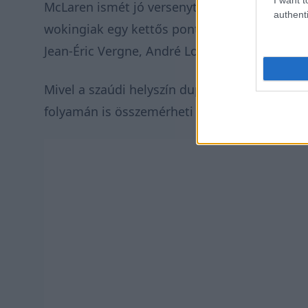
McLaren ismét jó versenyt zárt, ugyanis Rast a
authenti
wokingiak egy kettős pontszerzést tudtak pro
Jean-Éric Vergne, André Lotterer és Mitch Eva
Mivel a szaúdi helyszín dupla futamos versen
folyamán is összemérheti majd a tudását a mez