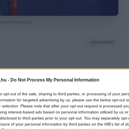
loxham/Formula E
MEGOSZTÁS
⏱️ KB. 3 PERC OLVASÁS
.hu -
Do Not Process My Personal Information
ezonjának második versenyét Szaúd-Arábiában.
to opt-out of the sale, sharing to third parties, or processing of your per
formation for targeted advertising by us, please use the below opt-out s
 tudta tartani a futam végén Jake Dennist
r selection. Please note that after your opt-out request is processed y
met gyártó 50. Formula E-s futamán.
eing interest-based ads based on personal information utilized by us or
disclosed to third parties prior to your opt-out. You may separately opt-
losure of your personal information by third parties on the IAB’s list of
astien Buemi indulhatott és a mezőny nem úszta