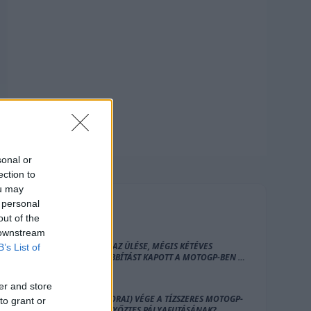
sonal or
ection to
ou may
 personal
FRISS
HÍREK
out of the
 downstream
INGOTT AZ ÜLÉSE, MÉGIS KÉTÉVES
B’s List of
HOSSZABBÍTÁST KAPOTT A MOTOGP-BEN AZ
APRILIA VERSENYZŐJE
er and store
ITT A (KORAI) VÉGE A TÍZSZERES MOTOGP-
to grant or
FUTAMGYŐZTES PÁLYAFUTÁSÁNAK?