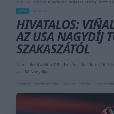
FŐOLDAL
/
MOTOR
/
HIVATALOS: VIÑALES VISSZALÉPETT A
MOTOR
2026. 03. 27.
HIVATALOS: VIÑAL
AZ USA NAGYDÍJ 
SZAKASZÁTÓL
Nem sokkal a MotoGP edzésének kezdete előtt hivat
az USA Nagydíjat.
#KIEMELT
#MAVERICK VINALES
#MOTOGP
#SÉRÜLÉS
#USA NAGYDÍJ