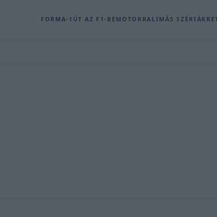
FORMA-1
ÚT AZ F1-BE
MOTOR
RALI
MÁS SZÉRIÁK
RE