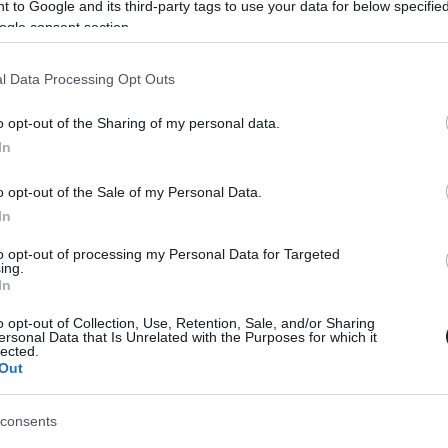
 to Google and its third-party tags to use your data for below specifi
 / Red Bull Content Pool
ogle consent section.
l Data Processing Opt Outs
MEGOSZTÁS
o opt-out of the Sharing of my personal data.
In
o opt-out of the Sale of my Personal Data.
⏱️ KB. 1 PERC OLVASÁS
In
to opt-out of processing my Personal Data for Targeted
őtt hivatalossá vált, hogy Maverick
Viñales
ing.
In
tavalyi vállsérülése után behelyezett csavar
o opt-out of Collection, Use, Retention, Sale, and/or Sharing
zerint a spanyol versenyző az első tréninget
ersonal Data that Is Unrelated with the Purposes for which it
lected.
letve minimális erőt érzett a bal vállában.
Out
 mezőnye.
consents