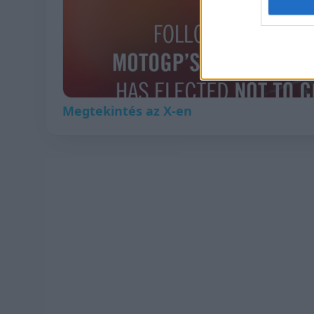
Megtekintés az X-en