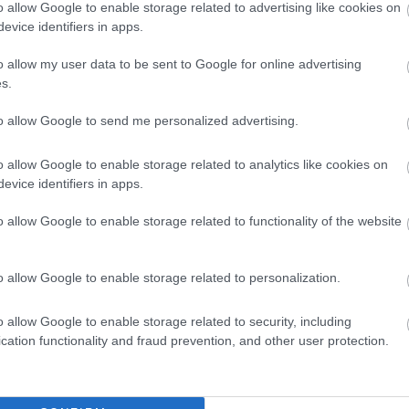
o allow Google to enable storage related to advertising like cookies on
evice identifiers in apps.
imited power in his left shoulder and,
o allow my user data to be sent to Google for online advertising
it was discovered that a screw fitted after his
s.
isplaced.
to allow Google to send me personalized advertising.
o allow Google to enable storage related to analytics like cookies on
evice identifiers in apps.
o allow Google to enable storage related to functionality of the website
o allow Google to enable storage related to personalization.
o allow Google to enable storage related to security, including
cation functionality and fraud prevention, and other user protection.