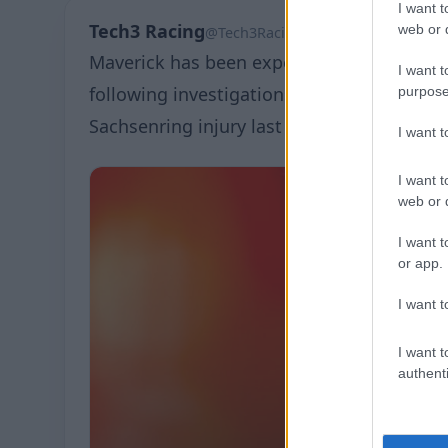
I want t
Tech3 Racing
web or d
@Tech3Racing
Maverick has been experiencing pain and l
I want t
following investigations earlier this week, 
purpose
Sachsenring injury last year has become d
I want 
I want t
web or d
I want t
or app.
I want t
I want t
authenti