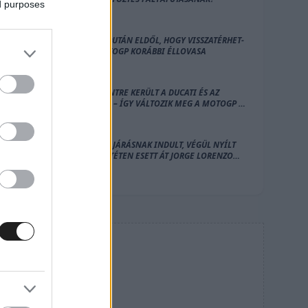
ed purposes
HOLNAPUTÁN ELDŐL, HOGY VISSZATÉRHET-
E A MOTOGP KORÁBBI ÉLLOVASA
EGY SZINTRE KERÜLT A DUCATI ÉS AZ
APRILIA – ÍGY VÁLTOZIK MEG A MOTOGP A
SZEZON MÁSODIK FELÉRE
RUTINELJÁRÁSNAK INDULT, VÉGÜL NYÍLT
SZÍVMŰTÉTEN ESETT ÁT JORGE LORENZO
EGYKORI MENTORA
HIRDETÉS