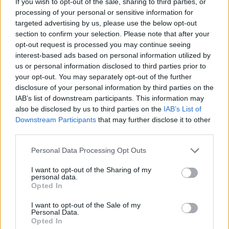
If you wish to opt-out of the sale, sharing to third parties, or
processing of your personal or sensitive information for
targeted advertising by us, please use the below opt-out
section to confirm your selection. Please note that after your
opt-out request is processed you may continue seeing
interest-based ads based on personal information utilized by
us or personal information disclosed to third parties prior to
your opt-out. You may separately opt-out of the further
disclosure of your personal information by third parties on the
FORMA-1 / 2021. NOV. 10.
IAB’s list of downstream participants. This information may
A Ferrari elnökének a testvére
also be disclosed by us to third parties on the
IAB’s List of
beszólt az Alfa Romeónak
Downstream Participants
that may further disclose it to other
third parties.
Giovinazzi miatt
Please note that this website/app uses one or more Google
Personal Data Processing Opt Outs
Már csak egy hely kiadó a 2022-es Forma-1-es rajtrácson, az
services and may gather and store information including but
pedig az Alfa Romeo csapatánál. A visszavonuló Kimi
not limited to your visit or usage behaviour. You may click to
I want to opt-out of the Sharing of my
personal data.
grant or deny consent to Google and its third-party tags to
Räikkönen helyére a honfitárs Valtteri Bottas érkezik, és a
Opted In
use your data for below specified purposes in below Google
hírek szerint pedig szinte biztos, hogy a Ferrari által
consent section.
I want to opt-out of the Sale of my
támogatott Antonio Giovinazzi számára sem lesz maradás
Personal Data.
Hinwilben. Ám az olasz egyelőre semmi biztosat nem tud,
Opted In