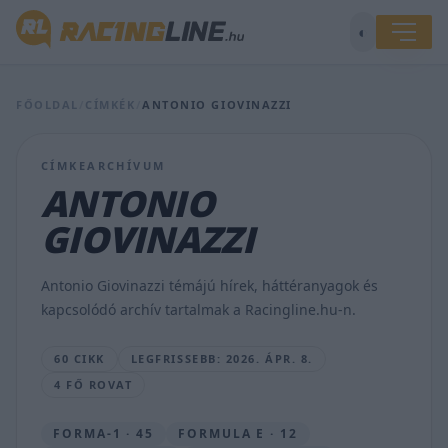
◐
FŐOLDAL
/
CÍMKÉK
/
ANTONIO GIOVINAZZI
Műalkotásnak
sem
CÍMKEARCHÍVUM
utolsó:
ANTONIO
a
világbajnok
GIOVINAZZI
Ferrari
a
sugárhajtású
Antonio Giovinazzi témájú hírek, háttéranyagok és
repülőgépek
kapcsolódó archív tartalmak a Racingline.hu-n.
ellen
BOGNÁR
60 CIKK
LEGFRISSEBB: 2026. ÁPR. 8.
VIKTOR
4 FŐ ROVAT
•
2026.
ÁPR.
FORMA-1 · 45
FORMULA E · 12
8.