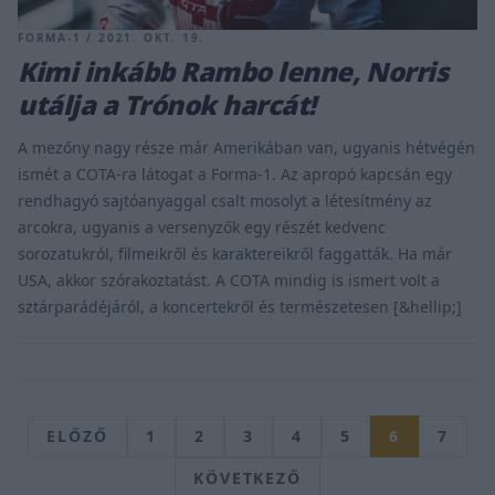
FORMA-1 / 2021. OKT. 19.
Kimi inkább Rambo lenne, Norris
utálja a Trónok harcát!
A mezőny nagy része már Amerikában van, ugyanis hétvégén
ismét a COTA-ra látogat a Forma-1. Az apropó kapcsán egy
rendhagyó sajtóanyaggal csalt mosolyt a létesítmény az
arcokra, ugyanis a versenyzők egy részét kedvenc
sorozatukról, filmeikről és karaktereikről faggatták. Ha már
USA, akkor szórakoztatást. A COTA mindig is ismert volt a
sztárparádéjáról, a koncertekről és természetesen [&hellip;]
ELŐZŐ
1
2
3
4
5
6
7
KÖVETKEZŐ