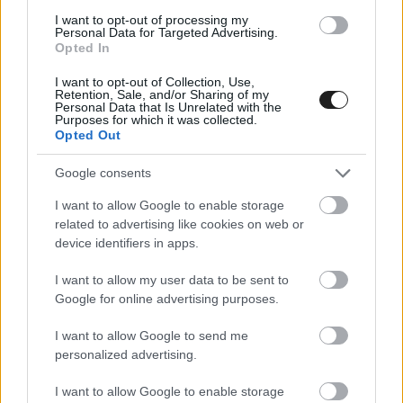
egyelőre azt sem [&hellip;]
I want to opt-out of processing my
Personal Data for Targeted Advertising.
Opted In
I want to opt-out of Collection, Use,
Retention, Sale, and/or Sharing of my
Personal Data that Is Unrelated with the
Purposes for which it was collected.
Opted Out
Google consents
I want to allow Google to enable storage
related to advertising like cookies on web or
device identifiers in apps.
I want to allow my user data to be sent to
Google for online advertising purposes.
FORMA-1 / 2021. NOV. 9.
Giovinazzi és Mazepin is kiakadtak
I want to allow Google to send me
personalized advertising.
a csapataikra
I want to allow Google to enable storage
Két Forma-1-es pilóta is úgy hagyja el Mexikót, hogy