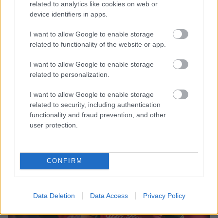
related to analytics like cookies on web or
összevesztek a csapataikkal, és ez különösen Antonio
device identifiers in apps.
Giovinazzi esetében izgalmas, akinek a leváltására készül az
Alfa Romeo 2022-ben. Legutóbbi esetük akkor volt, amikor az
I want to allow Google to enable storage
olasz pilótát leintették kockás zászlóval, és megejtett egy
related to functionality of the website or app.
szarkasztikus megjegyzést: &#8222;Hé srácok, köszönöm a
I want to allow Google to enable storage
nagyszerű stratégiát.&#8221; Néhányan talán észre sem
related to personalization.
vették, hogy [&hellip;]
I want to allow Google to enable storage
related to security, including authentication
functionality and fraud prevention, and other
user protection.
CONFIRM
Data Deletion
Data Access
Privacy Policy