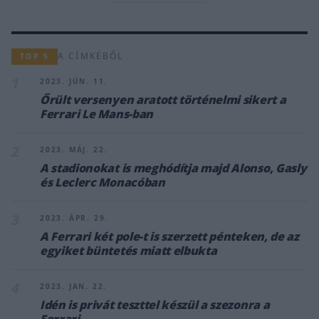
A CÍMKÉBŐL
TOP 5
1
2023. JÚN. 11.
Őrült versenyen aratott történelmi sikert a
Ferrari Le Mans-ban
2
2023. MÁJ. 22.
A stadionokat is meghódítja majd Alonso, Gasly
és Leclerc Monacóban
3
2023. ÁPR. 29.
A Ferrari két pole-t is szerzett pénteken, de az
egyiket büntetés miatt elbukta
4
2023. JAN. 22.
Idén is privát teszttel készül a szezonra a
Ferrari