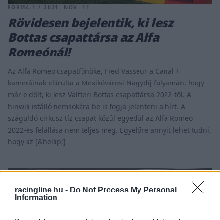
FORMA-1 / 2021. NOV. 11.
Rövidesen bejelentik, ki lesz
Bottas csapattársa az Alfa
Romeónál!
Az Alfa Romeo csapatfőnöke, Fred Vasseur a Canal +
kameráinak elárulta a Mexikóvárosi Nagydíj folyamán, hogy
már eldőlt, ki lesz Valtteri Bottas csapattársa 2022-től. A
hinwili istálló nemsokára be is fogja jelenteni a hírt. A
száguldó cirkusz tíz csapat közül egyedül az Alfa Romeo
2022-es felállása nem teljes még. Egyelőre annyit lehet tudni,
hogy az [&hellip;]
racingline.hu -
Do Not Process My Personal
Information