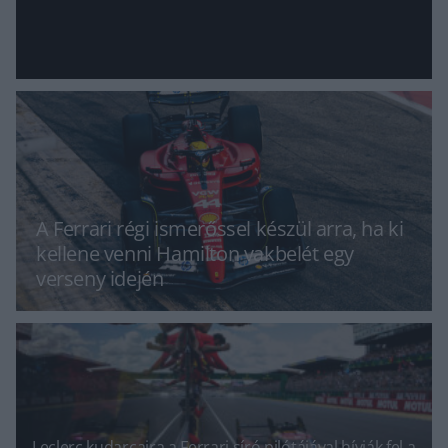
A Ferrari régi ismerőssel készül arra, ha ki
kellene venni Hamilton vakbelét egy
verseny idején
Leclerc kudarcaira a Ferrari síró pilótájával hívják fel a