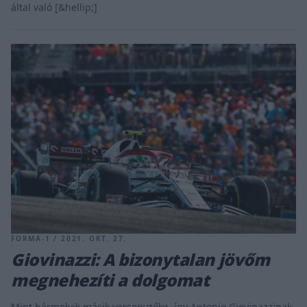
által való [&hellip;]
FORMA-1 / 2021. OKT. 27.
Giovinazzi: A bizonytalan jövőm
megnehezíti a dolgomat
Mint bármelyik másik versenyzőke, így Antonio Giovinazzinak