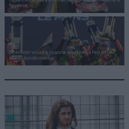
figyelmet
58 év után vissza a csúcsra: képekben a Ferrari Le
Mans-i tündérmeséje