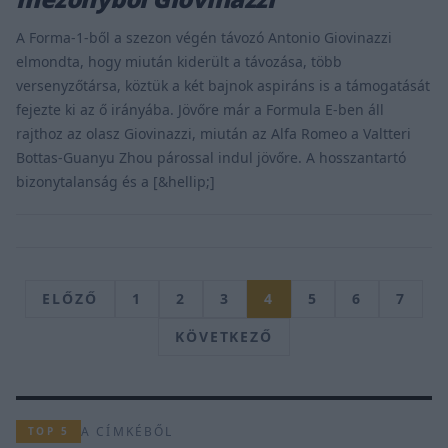
A Forma-1-ből a szezon végén távozó Antonio Giovinazzi
elmondta, hogy miután kiderült a távozása, több
versenyzőtársa, köztük a két bajnok aspiráns is a támogatását
fejezte ki az ő irányába. Jövőre már a Formula E-ben áll
rajthoz az olasz Giovinazzi, miután az Alfa Romeo a Valtteri
Bottas-Guanyu Zhou párossal indul jövőre. A hosszantartó
bizonytalanság és a [&hellip;]
ELŐZŐ
1
2
3
4
5
6
7
KÖVETKEZŐ
A CÍMKÉBŐL
TOP 5