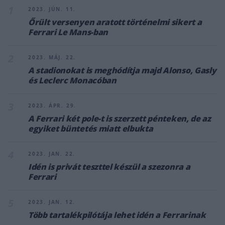
1
2023. JÚN. 11.
Őrült versenyen aratott történelmi sikert a
Ferrari Le Mans-ban
2
2023. MÁJ. 22.
A stadionokat is meghódítja majd Alonso, Gasly
és Leclerc Monacóban
3
2023. ÁPR. 29.
A Ferrari két pole-t is szerzett pénteken, de az
egyiket büntetés miatt elbukta
4
2023. JAN. 22.
Idén is privát teszttel készül a szezonra a
Ferrari
5
2023. JAN. 12.
Több tartalékpilótája lehet idén a Ferrarinak