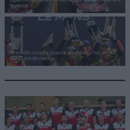
figyelmet
58 év után vissza a csúcsra: képekben a Ferrari Le
Mans-i tündérmeséje