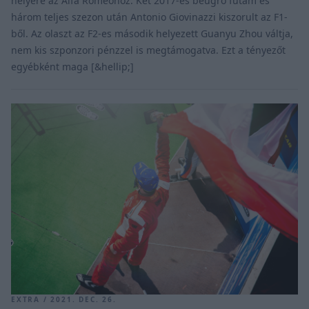
helyére az Alfa Romeóhoz. Két 2017-es beugró futam és
három teljes szezon után Antonio Giovinazzi kiszorult az F1-
ből. Az olaszt az F2-es második helyezett Guanyu Zhou váltja,
nem kis szponzori pénzzel is megtámogatva. Ezt a tényezőt
egyébként maga [&hellip;]
EXTRA / 2021. DEC. 26.