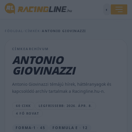
◐
FŐOLDAL
/
CÍMKÉK
/
ANTONIO GIOVINAZZI
Műalkotásnak
sem
CÍMKEARCHÍVUM
utolsó:
ANTONIO
a
világbajnok
GIOVINAZZI
Ferrari
a
sugárhajtású
Antonio Giovinazzi témájú hírek, háttéranyagok és
repülőgépek
kapcsolódó archív tartalmak a Racingline.hu-n.
ellen
BOGNÁR
60 CIKK
LEGFRISSEBB: 2026. ÁPR. 8.
VIKTOR
4 FŐ ROVAT
•
2026.
ÁPR.
FORMA-1 · 45
FORMULA E · 12
8.