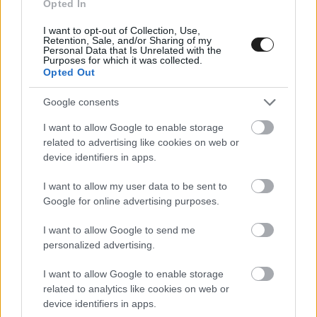
Opted In
I want to opt-out of Collection, Use,
Retention, Sale, and/or Sharing of my
Personal Data that Is Unrelated with the
Purposes for which it was collected.
Opted Out
Google consents
I want to allow Google to enable storage
related to advertising like cookies on web or
device identifiers in apps.
I want to allow my user data to be sent to
FORMA-1 / 2021. DEC. 19.
Google for online advertising purposes.
Hamilton gondolkodási időt kért a
I want to allow Google to send me
folytatást illetően
personalized advertising.
Olasz sajtóhírek szerint nem lesz egyszerű dolga a
I want to allow Google to enable storage
Mercedesnek elérni Lewis Hamilton maradását. A hétszeres
related to analytics like cookies on web or
világbajnok állítólag gondolkodási időt kért. Lewis Hamilton a
device identifiers in apps.