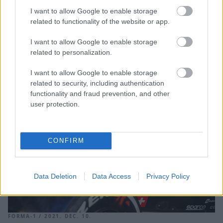
létező legkiélezettebb csatában az utolsó kör utolsó
I want to allow Google to enable storage
pillanataiban bukta el a vb-címet Max Verstappennel
related to functionality of the website or app.
szemben. Ezt még Hamilton viselte a legsportszerűbben,
viszont később már olyan hírek jöttek (és végül valósultak
I want to allow Google to enable storage
meg), hogy [&hellip;]
related to personalization.
I want to allow Google to enable storage
related to security, including authentication
functionality and fraud prevention, and other
user protection.
CONFIRM
Data Deletion
Data Access
Privacy Policy
FORMA-1 / 2021. DEC. 10.