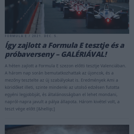
FORMULA E / 2021. DEC. 5.
Így zajlott a Formula E tesztje és a
próbaverseny – GALÉRIÁVAL!
A héten zajlott a Formula E szezon előtti tesztje Valenciában.
A három nap során bemutatkozhattak az újoncok, és a
mezőny tesztelte az új szabályokat is. Eredmények Ami a
köridőket illeti, szinte mindenki az utolsó edzésen futotta
egyéni legjobbját, és általánosságban el lehet mondani,
napról-napra javult a pálya állapota. Három kivétel volt, a
teszt vége előtt [&hellip;]