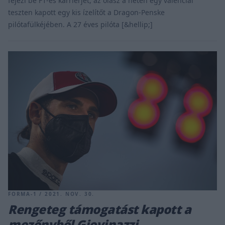
fejezi be F1-es karrierjét, az olasz a héten egy valenciai
teszten kapott egy kis ízelítőt a Dragon-Penske
pilótafülkéjében. A 27 éves pilóta [&hellip;]
FORMA-1 / 2021. NOV. 30.
Rengeteg támogatást kapott a
mezőnyből Giovinazzi