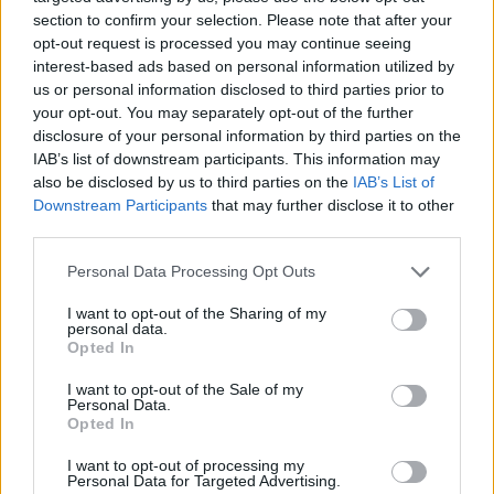
section to confirm your selection. Please note that after your
opt-out request is processed you may continue seeing
interest-based ads based on personal information utilized by
us or personal information disclosed to third parties prior to
your opt-out. You may separately opt-out of the further
disclosure of your personal information by third parties on the
IAB’s list of downstream participants. This information may
FORMA-1 / 2021. DEC. 22.
also be disclosed by us to third parties on the
IAB’s List of
Schumacherrel és Giovinazzival
Downstream Participants
that may further disclose it to other
erősít jövőre a Ferrari
third parties.
Please note that this website/app uses one or more Google
A Ferrari bejelentette, hogy jövőre Mick Schumacher és
Personal Data Processing Opt Outs
services and may gather and store information including but
Antonio Giovinazzi fog osztozni a tartalékversenyzői
not limited to your visit or usage behaviour. You may click to
I want to opt-out of the Sharing of my
szerepkörön. A fiatal német versenyző 2022-ben a második
personal data.
grant or deny consent to Google and its third-party tags to
szezonját fogja megkezdeni a Haasnál. Az amerikai istálló
Opted In
use your data for below specified purposes in below Google
életében az egyik főszerep neki jutott, viszont 11 futamon a
consent section.
I want to opt-out of the Sale of my
Scuderia rendelkezésére is állhat. Ha Carlos Sainz és Charles
Personal Data.
Opted In
Leclerc valamilyen oknál fogva nem tudná [&hellip;]
I want to opt-out of processing my
Personal Data for Targeted Advertising.