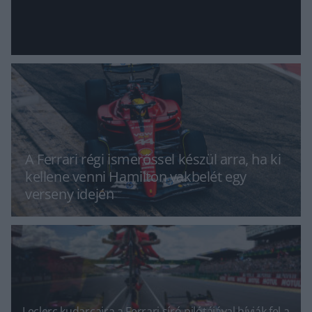
A Ferrari régi ismerőssel készül arra, ha ki
kellene venni Hamilton vakbelét egy
verseny idején
Leclerc kudarcaira a Ferrari síró pilótájával hívják fel a