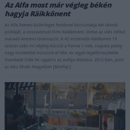
Az Alfa most már végleg békén
hagyja Räikkönent
Az Alfa Romeo különleges festéssel búcsúztatja két távozó
pilótáját, a visszavonuló Kimi Räikkönent, illetve az ülés nélkül
maradó Antonio Giovinazzit. A 42 esztendős Räikkönen 19
szezon után int végleg búcsút a Forma-1-nek, csapata pedig
nagy tisztelettel búcsúzik el tőle. Az egyik legelhíresültebb
mondatát írták fel ugyanis az autója oldalára. 2012-ben, pont
az Abu Dhabi Nagydíjon [&hellip;]