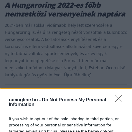
A Hungaroring 2022-es főbb
nemzetközi versenyeinek naptára
2021-ben már sokkal vidámabb hely lett szerencsére a
Hungaroring is, és újra rengeteg nézőt vonzottak a különböző
versenysorozatok. A korlátozások enyhítésének és a
koronavírus elleni védőoltások alkalmazását követően egyre
nyitottabbá váltak a sportesemények, és az év egyik
legnagyobb meglepetése is a Forma-1-ben már-már
megszokott módon a Magyar Nagydíj lett, Esteban Ocon első
királykategóriás győzelmével. Újra [&hellip;]
racingline.hu -
Do Not Process My Personal
Information
If you wish to opt-out of the sale, sharing to third parties, or
processing of your personal or sensitive information for
targeted advertising by us, please use the below opt-out