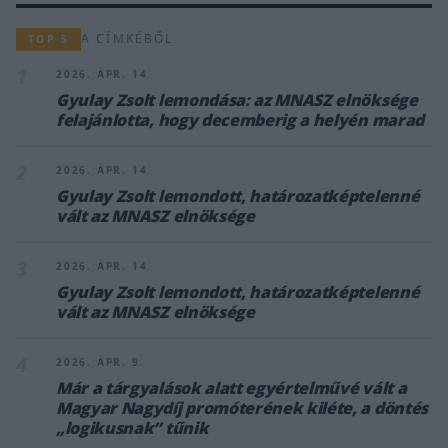
A CÍMKÉBŐL
TOP 5
1
2026. ÁPR. 14.
Gyulay Zsolt lemondása: az MNASZ elnöksége
felajánlotta, hogy decemberig a helyén marad
2
2026. ÁPR. 14.
Gyulay Zsolt lemondott, határozatképtelenné
vált az MNASZ elnöksége
3
2026. ÁPR. 14.
Gyulay Zsolt lemondott, határozatképtelenné
vált az MNASZ elnöksége
4
2026. ÁPR. 9.
Már a tárgyalások alatt egyértelművé vált a
Magyar Nagydíj promóterének kiléte, a döntés
„logikusnak” tűnik