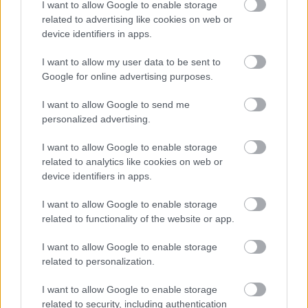
Jól halad a jegyértékesítés a
I want to allow Google to enable storage
related to advertising like cookies on web or
Balaton Park-i hétvégékre, az
device identifiers in apps.
egyiknél a későbbi rendezés is
I want to allow my user data to be sent to
felmerült
Google for online advertising purposes.
Gyulay Zsolt, a Hungaroring Sport Zrt. elnök-vezérigazgatója
I want to allow Google to send me
a körülmények ellenére optimista a Balaton Park&#8211;i
personalized advertising.
futamok jegyeladását illetően.
I want to allow Google to enable storage
related to analytics like cookies on web or
device identifiers in apps.
I want to allow Google to enable storage
related to functionality of the website or app.
I want to allow Google to enable storage
related to personalization.
I want to allow Google to enable storage
related to security, including authentication