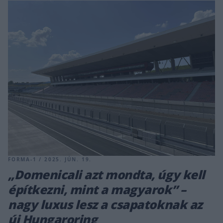
FORMA-1 / 2025. JÚN. 19.
„Domenicali azt mondta, úgy kell
építkezni, mint a magyarok” –
nagy luxus lesz a csapatoknak az
új Hungaroring