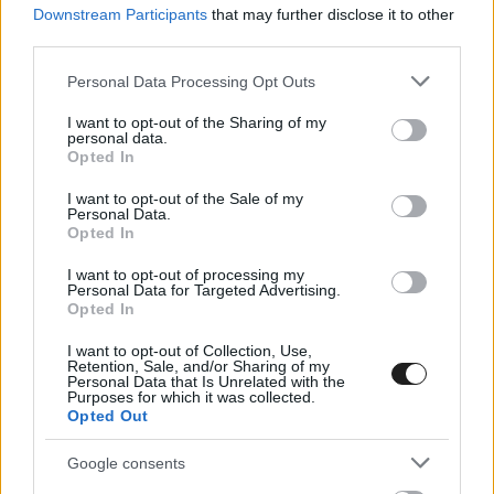
döntés „logikusnak” tűnik
Downstream Participants
that may further disclose it to other
third parties.
Dr. Schmidt Ádám és Gyulay Zsolt is nyilatkozott a Balaton
Park Hotelben megrendezett szerdai sajtótájékoztató keretein
Please note that this website/app uses one or more Google
Personal Data Processing Opt Outs
services and may gather and store information including but
belül.
not limited to your visit or usage behaviour. You may click to
I want to opt-out of the Sharing of my
personal data.
grant or deny consent to Google and its third-party tags to
Opted In
use your data for below specified purposes in below Google
consent section.
I want to opt-out of the Sale of my
Personal Data.
Opted In
I want to opt-out of processing my
Personal Data for Targeted Advertising.
Opted In
I want to opt-out of Collection, Use,
Retention, Sale, and/or Sharing of my
Personal Data that Is Unrelated with the
Purposes for which it was collected.
Opted Out
Google consents
MOTOR / 2026. ÁPR. 8.