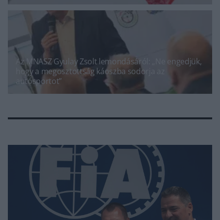
Az MNASZ Gyulay Zsolt lemondásáról: „Ne engedjük,
hogy a megosztottság káoszba sodorja az
autósportot”