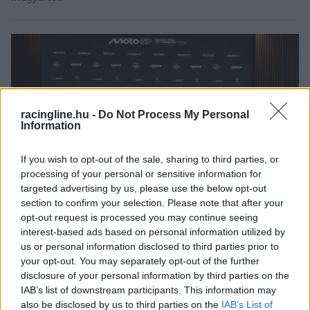
racingline.hu -
Do Not Process My Personal
Information
If you wish to opt-out of the sale, sharing to third parties, or
processing of your personal or sensitive information for
targeted advertising by us, please use the below opt-out
section to confirm your selection. Please note that after your
opt-out request is processed you may continue seeing
MOTOR / 2026. ÁPR. 9.
interest-based ads based on personal information utilized by
Már a tárgyalások alatt
us or personal information disclosed to third parties prior to
your opt-out. You may separately opt-out of the further
egyértelművé vált a Magyar
disclosure of your personal information by third parties on the
Nagydíj promóterének kiléte, a
IAB’s list of downstream participants. This information may
also be disclosed by us to third parties on the
IAB’s List of