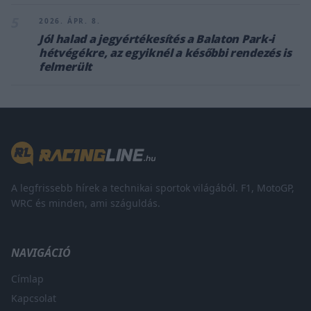
5
2026. ÁPR. 8.
Jól halad a jegyértékesítés a Balaton Park-i
hétvégékre, az egyiknél a későbbi rendezés is
felmerült
A legfrissebb hírek a technikai sportok világából. F1, MotoGP,
WRC és minden, ami száguldás.
NAVIGÁCIÓ
Címlap
Kapcsolat