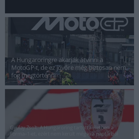
A Hungaroringre akarják átvinni a
MotoGP-t, de ez jövőre még biztosan nem
fog megtörténni
Gyulay Zsolt: A Hungaroring tartotta életben a
Forma–1-et, ezért nem került még ki a naptárból