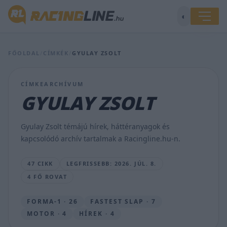
◐
Újfajta
FŐOLDAL
/
CÍMKÉK
/
GYULAY ZSOLT
jeggyel
készül
a
CÍMKEARCHÍVUM
Hungaroring
a
GYULAY ZSOLT
szurkolóknak
a
Magyar
Gyulay Zsolt témájú hírek, háttéranyagok és
Nagydíj
kapcsolódó archív tartalmak a Racingline.hu-n.
alkalmából
SEBŐK
47 CIKK
LEGFRISSEBB: 2026. JÚL. 8.
MÁTÉ
4 FŐ ROVAT
•
2026.
JÚL.
FORMA-1 · 26
FASTEST SLAP · 7
8.
MOTOR · 4
HÍREK · 4