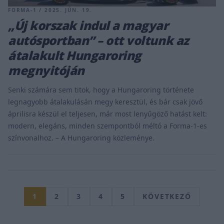
FORMA-1 / 2025. JÚN. 19.
„Új korszak indul a magyar
autósportban” – ott voltunk az
átalakult Hungaroring
megnyitóján
Senki számára sem titok, hogy a Hungaroring története
legnagyobb átalakulásán megy keresztül, és bár csak jövő
áprilisra készül el teljesen, már most lenyűgöző hatást kelt:
modern, elegáns, minden szempontból méltó a Forma-1-es
színvonalhoz. – A Hungaroring közleménye.
1
2
3
4
5
KÖVETKEZŐ