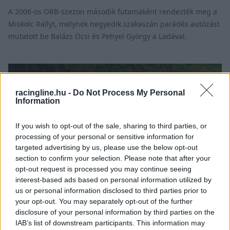
A 2006-os ORB-szezon második futamaként rendezték meg a
Miskolc Rallyt, melynek negyedik szakaszán parádés autózást
mutatott be Balázs Öcsi és Pehyel György a Ladával.
racingline.hu -
Do Not Process My Personal
Information
If you wish to opt-out of the sale, sharing to third parties, or
processing of your personal or sensitive information for
targeted advertising by us, please use the below opt-out
section to confirm your selection. Please note that after your
opt-out request is processed you may continue seeing
interest-based ads based on personal information utilized by
us or personal information disclosed to third parties prior to
your opt-out. You may separately opt-out of the further
RALI / 2026. FEBR. 19.
disclosure of your personal information by third parties on the
Elhunyt Béres László navigátor
IAB’s list of downstream participants. This information may