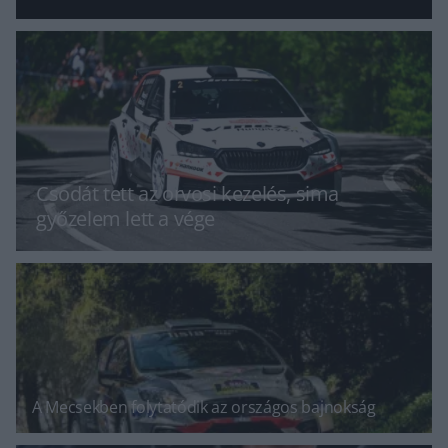
Csodát tett az orvosi kezelés, sima
győzelem lett a vége
A Mecsekben folytatódik az országos bajnokság