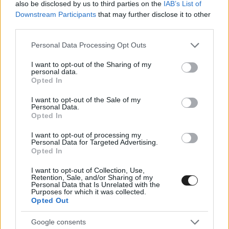
also be disclosed by us to third parties on the
IAB’s List of
Downstream Participants
that may further disclose it to other
Gyászol a magyar autósport, elhunyt Béres László, aki többek
third parties.
között Spitzmüller Csabának, Sziklai Tibornak és ifj. Kiss
Lászlónak is navigált.
Please note that this website/app uses one or more Google
Personal Data Processing Opt Outs
services and may gather and store information including but
not limited to your visit or usage behaviour. You may click to
I want to opt-out of the Sharing of my
personal data.
grant or deny consent to Google and its third-party tags to
Opted In
use your data for below specified purposes in below Google
consent section.
I want to opt-out of the Sale of my
Personal Data.
Opted In
I want to opt-out of processing my
Personal Data for Targeted Advertising.
Opted In
I want to opt-out of Collection, Use,
Retention, Sale, and/or Sharing of my
Personal Data that Is Unrelated with the
Purposes for which it was collected.
Opted Out
Google consents