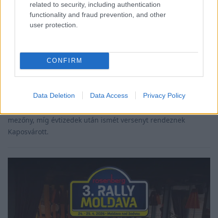
related to security, including authentication
functionality and fraud prevention, and other
user protection.
RALI / 2026. FEBR. 11.
Diósgyőr és Kaposvár be,
Horvátország ki: módosult az ORB-
CONFIRM
versenynaptár
Data Deletion
Data Access
Privacy Policy
Módosult az ORB-versenynaptár, melyben a horvát
Medimurski Rally helyett Diósgyőrbe látogat a majd a
mezőny, míg évtizedek után ismét versenyt rendeznek
Kaposvárott.