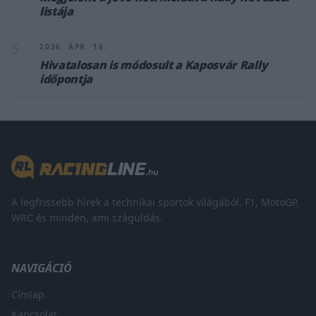
listája
5
2026. ÁPR. 16.
Hivatalosan is módosult a Kaposvár Rally
időpontja
A legfrissebb hírek a technikai sportok világából. F1, MotoGP,
WRC és minden, ami száguldás.
NAVIGÁCIÓ
Címlap
Kapcsolat