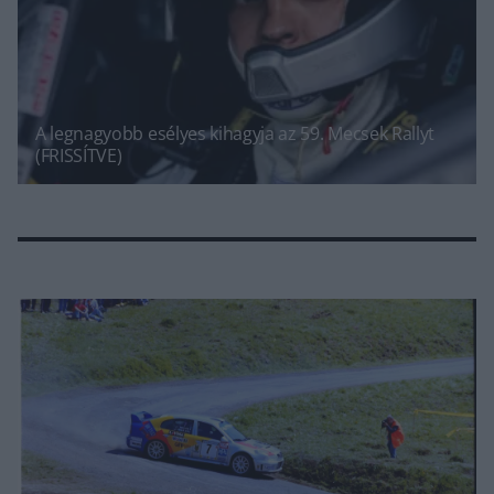
A legnagyobb esélyes kihagyja az 59. Mecsek Rallyt
(FRISSÍTVE)