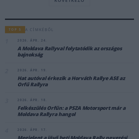
KÖVETKEZŐ
A CÍMKÉBŐL
TOP 5
1
2026. ÁPR. 24.
A Moldava Rallyval folytatódik az országos
bajnokság
2
2026. ÁPR. 19.
Hat autóval érkezik a Horváth Rallye ASE az
Orfű Rallyra
3
2026. ÁPR. 18.
Felkészülés Orfűn: a PSZA Motorsport már a
Moldava Rallyra hangol
4
2026. ÁPR. 17.
Megjelent a jövő heti Moldava Rally nevezési