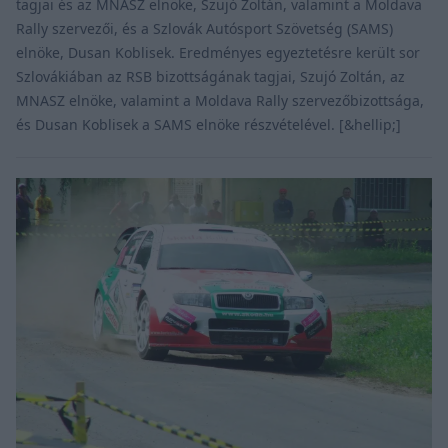
tagjai és az MNASZ elnöke, Szujó Zoltán, valamint a Moldava
Rally szervezői, és a Szlovák Autósport Szövetség (SAMS)
elnöke, Dusan Koblisek. Eredményes egyeztetésre került sor
Szlovákiában az RSB bizottságának tagjai, Szujó Zoltán, az
MNASZ elnöke, valamint a Moldava Rally szervezőbizottsága,
és Dusan Koblisek a SAMS elnöke részvételével. [&hellip;]