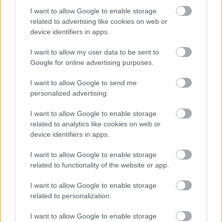
RALI / 2026. FEBR. 19.
I want to allow Google to enable storage
Legendás belsők: ifj. Tóth János így
related to advertising like cookies on web or
száguldott a győzelem felé a Duna
device identifiers in apps.
Rallyn
I want to allow my user data to be sent to
Google for online advertising purposes.
A 2006-os ORB-szezon harmadik futamaként rendezték meg a
Duna Rallyt, ahol murvás pályákon mérhették össze
I want to allow Google to send me
gyorsaságukat a mezőny tagjai.
personalized advertising.
I want to allow Google to enable storage
related to analytics like cookies on web or
device identifiers in apps.
I want to allow Google to enable storage
related to functionality of the website or app.
I want to allow Google to enable storage
related to personalization.
I want to allow Google to enable storage