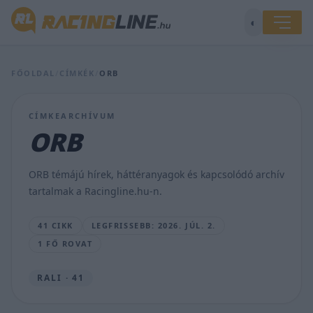
Mi
◐
lesz
veled,
ORB?
A
FŐOLDAL
/
CÍMKÉK
/
ORB
Kaposvár
Rally
után
CÍMKEARCHÍVUM
elmarad
ORB
a
Diósgyőr
Rally
ORB témájú hírek, háttéranyagok és kapcsolódó archív
is
tartalmak a Racingline.hu-n.
LAKNER
GÁBOR
41 CIKK
LEGFRISSEBB: 2026. JÚL. 2.
•
2026.
1 FŐ ROVAT
JÚL.
2.
RALI · 41