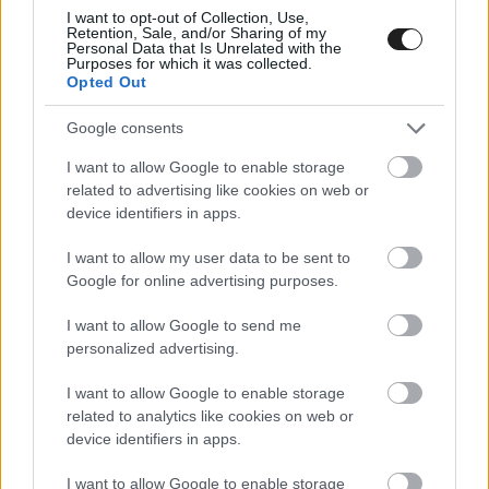
I want to opt-out of Collection, Use,
Retention, Sale, and/or Sharing of my
Personal Data that Is Unrelated with the
Purposes for which it was collected.
Opted Out
Google consents
I want to allow Google to enable storage
related to advertising like cookies on web or
A másik két Hyundai kettős győzelmét senki
device identifiers in apps.
sem veszélyeztette, a mögöttük záró Berthon
I want to allow my user data to be sent to
sem. Girolami lett végül a negyedik, hiába előzte
Google for online advertising purposes.
meg Coronel, ugye őt büntették, így a 4-ről a 6.
I want to allow Google to send me
helyre esett vissza, ezzel nyert Catsburg egy
personalized advertising.
újabb pozíciót.
I want to allow Google to enable storage
related to analytics like cookies on web or
device identifiers in apps.
Azcona győzelmével már 53 ponttal vezeti az
összetettet, a hétvége második versenye pedig
I want to allow Google to enable storage