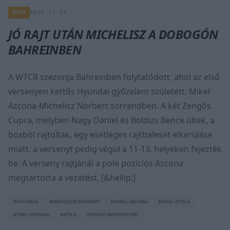
WTCR
2022. 11. 11.
JÓ RAJT UTÁN MICHELISZ A DOBOGÓN
BAHREINBEN
A WTCR szezonja Bahreinben folytatódott, ahol az első
versenyen kettős Hyundai győzelem született, Mikel
Azcona-Michelisz Norbert sorrendben. A két Zengős
Cupra, melyben Nagy Dániel és Boldizs Bence ültek, a
boxból rajtoltak, egy esetleges rajtbaleset elkerülése
miatt, a versenyt pedig végül a 11-13. helyeken fejezték
be. A verseny rajtjánál a pole pozíciós Azcona
megtartotta a vezetést, [&hellip;]
#HYUNDAI
#MICHELISZ NORBERT
#MIKEL AZCONA
#TASSI ATTILA
#TOM CORONEL
#WTCR
#ZENGŐ MOTORSPORT