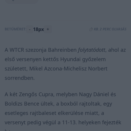
-
18px
+
BETŰMÉRET:
⏱️ KB. 2 PERC OLVASÁS
A WTCR szezonja Bahreinben
folytatódott
, ahol az
első versenyen kettős Hyundai győzelem
született, Mikel Azcona-Michelisz Norbert
sorrendben.
A két Zengős Cupra, melyben Nagy Dániel és
Boldizs Bence ültek, a boxból rajtoltak, egy
esetleges rajtbaleset elkerülése miatt, a
versenyt pedig végül a 11-13. helyeken fejezték