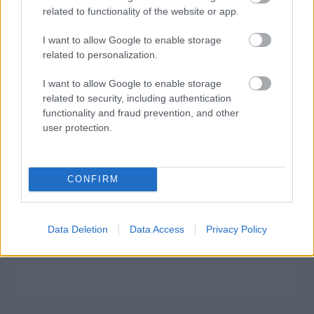
related to functionality of the website or app.
szombat reggel nyolckor kezdődik.
I want to allow Google to enable storage
A legjobb tíz sorrendje:
related to personalization.
I want to allow Google to enable storage
related to security, including authentication
functionality and fraud prevention, and other
user protection.
CONFIRM
Data Deletion
Data Access
Privacy Policy