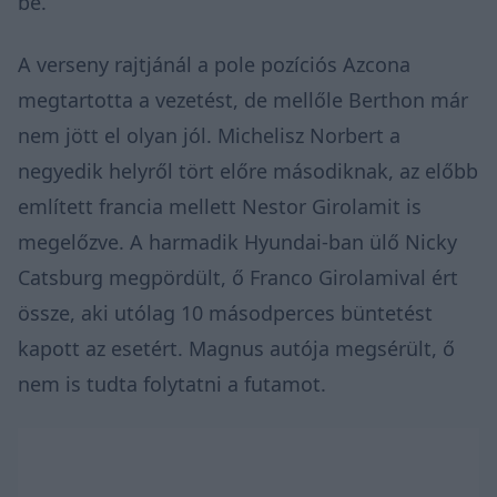
be.
A verseny rajtjánál a pole pozíciós Azcona
megtartotta a vezetést, de mellőle Berthon már
nem jött el olyan jól. Michelisz Norbert a
negyedik helyről tört előre másodiknak, az előbb
említett francia mellett Nestor Girolamit is
megelőzve. A harmadik Hyundai-ban ülő Nicky
Catsburg megpördült, ő Franco Girolamival ért
össze, aki utólag 10 másodperces büntetést
kapott az esetért. Magnus autója megsérült, ő
nem is tudta folytatni a futamot.