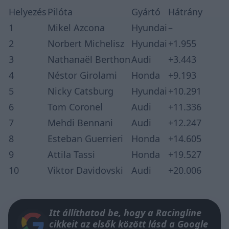
Helyezés
Pilóta
Gyártó
Hátrány
1
Mikel Azcona
Hyundai
–
2
Norbert Michelisz
Hyundai
+1.955
3
Nathanaël Berthon
Audi
+3.443
4
Néstor Girolami
Honda
+9.193
5
Nicky Catsburg
Hyundai
+10.291
6
Tom Coronel
Audi
+11.336
7
Mehdi Bennani
Audi
+12.247
8
Esteban Guerrieri
Honda
+14.605
9
Attila Tassi
Honda
+19.527
10
Viktor Davidovski
Audi
+20.006
Itt állíthatod be, hogy a Racingline
cikkeit az elsők között lásd a Google