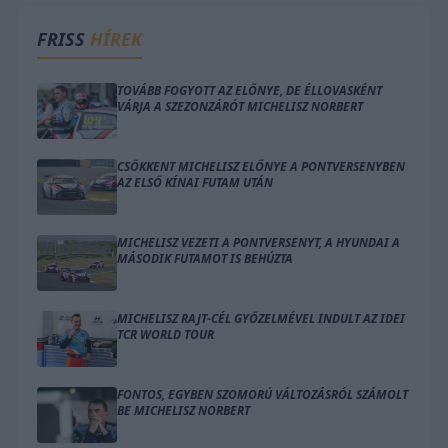
FRISS
HÍREK
TOVÁBB FOGYOTT AZ ELŐNYE, DE ÉLLOVASKÉNT
VÁRJA A SZEZONZÁRÓT MICHELISZ NORBERT
CSÖKKENT MICHELISZ ELŐNYE A PONTVERSENYBEN
AZ ELSŐ KÍNAI FUTAM UTÁN
MICHELISZ VEZETI A PONTVERSENYT, A HYUNDAI A
MÁSODIK FUTAMOT IS BEHÚZTA
MICHELISZ RAJT-CÉL GYŐZELMÉVEL INDULT AZ IDEI
TCR WORLD TOUR
FONTOS, EGYBEN SZOMORÚ VÁLTOZÁSRÓL SZÁMOLT
BE MICHELISZ NORBERT