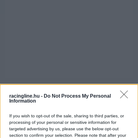
A két élen álló Hyundai hamar meggyőző előnyt
racingline.hu -
Do Not Process My Personal
épített ki, a harmadik helyre kerülő Girolami
Information
viszont inkább védekezésre kényszerült Berthon
If you wish to opt-out of the sale, sharing to third parties, or
ellen.
processing of your personal or sensitive information for
targeted advertising by us, please use the below opt-out
section to confirm your selection. Please note that after your
Tassi Attila nem tudott tiszta versenyt futni, őt