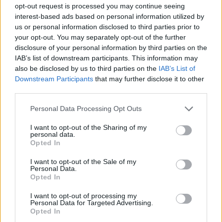
opt-out request is processed you may continue seeing
Coronel lökte ki a harmadik körben, ezzel pedig
interest-based ads based on personal information utilized by
us or personal information disclosed to third parties prior to
sok pozíciót vesztett. A hollandot büntették is a
your opt-out. You may separately opt-out of the further
manővere miatt.
disclosure of your personal information by third parties on the
IAB’s list of downstream participants. This information may
also be disclosed by us to third parties on the
IAB’s List of
Berthon nem tétlenkedett sokáig Guerrieri
Downstream Participants
that may further disclose it to other
mögött, a negyedik körben ugyanis átvette tőle
third parties.
a harmadik helyet. Megforgása után Catsburg
Please note that this website/app uses one or more Google
Personal Data Processing Opt Outs
services and may gather and store information including but
stabilan zárkózott, végül az ötödik helyre ért fel.
not limited to your visit or usage behaviour. You may click to
I want to opt-out of the Sharing of my
personal data.
grant or deny consent to Google and its third-party tags to
Opted In
use your data for below specified purposes in below Google
consent section.
I want to opt-out of the Sale of my
Personal Data.
Opted In
I want to opt-out of processing my
Personal Data for Targeted Advertising.
Opted In