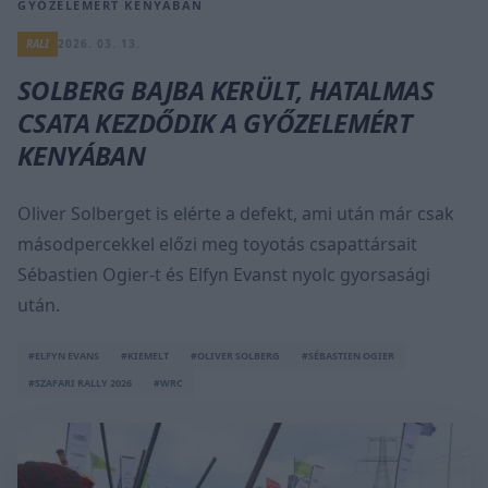
GYŐZELEMÉRT KENYÁBAN
RALI
2026. 03. 13.
SOLBERG BAJBA KERÜLT, HATALMAS
CSATA KEZDŐDIK A GYŐZELEMÉRT
KENYÁBAN
Oliver Solberget is elérte a defekt, ami után már csak
másodpercekkel előzi meg toyotás csapattársait
Sébastien Ogier-t és Elfyn Evanst nyolc gyorsasági
után.
#ELFYN EVANS
#KIEMELT
#OLIVER SOLBERG
#SÉBASTIEN OGIER
#SZAFARI RALLY 2026
#WRC