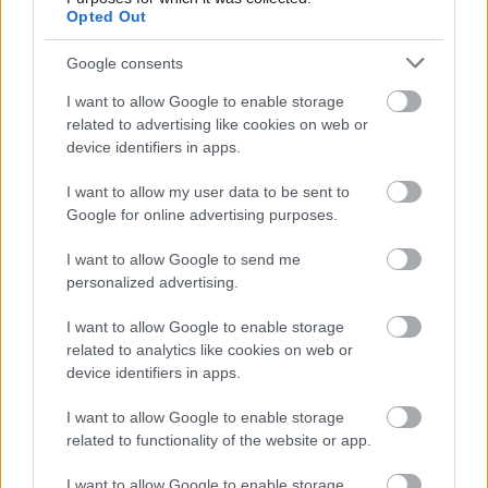
Opted Out
Hyundai i20 N Rally1 +1:46.7
8 Esapekka Lappi, Enni Mälkönen (FIN) Hyundai
Google consents
i20 N Rally1 +2:24.2
I want to allow Google to enable storage
9
Jon Armstrong,
S
hane
B
yrne
(IRL) Ford Puma
related to advertising like cookies on web or
device identifiers in apps.
Rally1 +2:
44
.
6
10 Robert
Virves
,
Jakko
Viilo
(EST) Skoda
Fabia
RS
I want to allow my user data to be sent to
Google for online advertising purposes.
Rally2 (WRC2) +5:47.2
I want to allow Google to send me
1
1
Gus
Greensmith
, Jonas
Andersson
(GBR –
personalized advertising.
SWE) Toyota GR
Yaris
Rally2 (WRC2) +5:53.3
I want to allow Google to enable storage
related to analytics like cookies on web or
Szafari Rally 2026, időterv (magyar idő szerint)
device identifiers in apps.
Március 12., csütörtök
I want to allow Google to enable storage
14:05
SS1
Camp Moran 1 24.35 km Solberg
related to functionality of the website or app.
22:56.2 / 1. SOLBRG, 2. Evans, 3. Ogier
I want to allow Google to enable storage