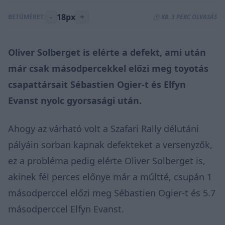
-
18px
+
BETŰMÉRET:
⏱️ KB. 3 PERC OLVASÁS
Oliver Solberget is elérte a defekt, ami után
már csak másodpercekkel előzi meg toyotás
csapattársait Sébastien Ogier-t és Elfyn
Evanst nyolc gyorsasági után.
Ahogy az várható volt a Szafari Rally délutáni
pályáin sorban kapnak defekteket a versenyzők,
ez a probléma pedig elérte Oliver Solberget is,
akinek fél perces előnye már a múltté, csupán 1
másodperccel előzi meg Sébastien Ogier-t és 5.7
másodperccel Elfyn Evanst.