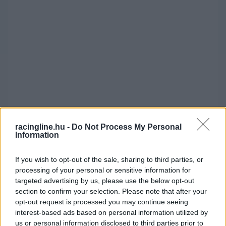
racingline.hu -
Do Not Process My Personal
Information
Jon Armstrong defektet szedett össze
ugyancsak, így a Rally1-es mezőny végére
If you wish to opt-out of the sale, sharing to third parties, or
processing of your personal or sensitive information for
csúszott, míg Josh McErleasn váltó hiba miatt
targeted advertising by us, please use the below opt-out
már nem is tudott elrajtolni, így egyetlen fordos
section to confirm your selection. Please note that after your
opt-out request is processed you may continue seeing
maradt versenyben.
interest-based ads based on personal information utilized by
us or personal information disclosed to third parties prior to