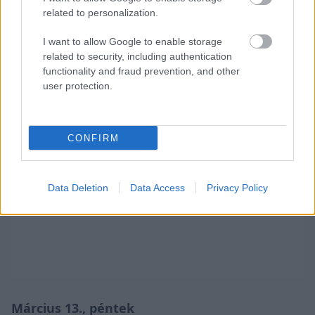
15:23
SS2
Mzabibu 1 8.86 km Ogier 7:18.2 / 1.
related to personalization.
SOLBRG, 2. Evans, 3. Ogier
I want to allow Google to enable storage
related to security, including authentication
functionality and fraud prevention, and other
user protection.
CONFIRM
Data Deletion
Data Access
Privacy Policy
Március 13., péntek