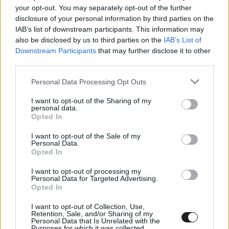
your opt-out. You may separately opt-out of the further
Szafari Rally, állás 8 szakasz után
disclosure of your personal information by third parties on the
1 Oliver Solberg, Elliot Edmondson (SWE – GBR)
IAB’s list of downstream participants. This information may
also be disclosed by us to third parties on the
IAB’s List of
Toyota GR Yaris Rally1 1:12:25.3
Downstream Participants
that may further disclose it to other
2 Sébastien Ogier, Vincent Landais (FRA) Toyota
third parties.
GR Yaris Rally1 +1.0
Please note that this website/app uses one or more Google
Personal Data Processing Opt Outs
3 Elfyn Evans, Scott Martin (GBR) Toyota GR Yaris
services and may gather and store information including but
not limited to your visit or usage behaviour. You may click to
I want to opt-out of the Sharing of my
Rally1 +5.7
personal data.
grant or deny consent to Google and its third-party tags to
Opted In
use your data for below specified purposes in below Google
4 Sami Pajari, Marko Salminen (FIN) Toyota GR
consent section.
I want to opt-out of the Sale of my
Yaris Rally1 +1:12.5
Personal Data.
Opted In
5 Takamoto Katsuta, Aaron Johnston (JPN – IRL)
I want to opt-out of processing my
Toyota GR Yaris Rally1 +1:38.6
Personal Data for Targeted Advertising.
Opted In
6 Thierry Neuville, Martijn Wydaeghe (BEL)
Hyundai i20 N Rally1 +1:40.2
I want to opt-out of Collection, Use,
Retention, Sale, and/or Sharing of my
7 Adrien Fourmaux, Alexandre Coria (FRA)
Personal Data that Is Unrelated with the
Purposes for which it was collected.