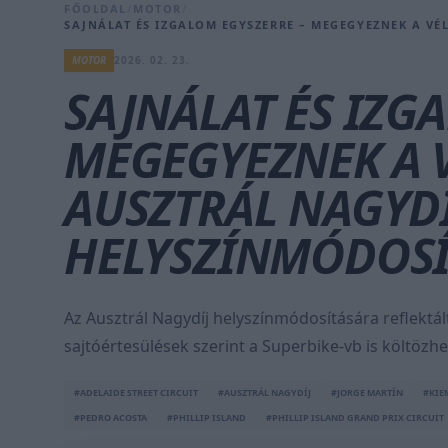
FŐOLDAL
/
MOTOR
/
SAJNÁLAT ÉS IZGALOM EGYSZERRE – MEGEGYEZNEK A V
MOTOR
2026. 02. 23.
SAJNÁLAT ÉS IZG
MEGEGYEZNEK A 
AUSZTRÁL NAGYDÍ
HELYSZÍNMÓDOSÍ
Az Ausztrál Nagydíj helyszínmódosítására reflekt
sajtóértesülések szerint a Superbike-vb is költözhe
#ADELAIDE STREET CIRCUIT
#AUSZTRÁL NAGYDÍJ
#JORGE MARTÍN
#KIE
#PEDRO ACOSTA
#PHILLIP ISLAND
#PHILLIP ISLAND GRAND PRIX CIRCUIT