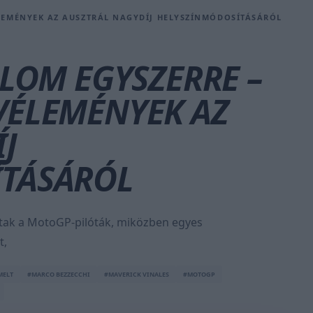
ÉLEMÉNYEK AZ AUSZTRÁL NAGYDÍJ HELYSZÍNMÓDOSÍTÁSÁRÓL
ALOM EGYSZERRE –
VÉLEMÉNYEK AZ
J
TÁSÁRÓL
áltak a MotoGP-pilóták, miközben egyes
t,
MELT
#MARCO BEZZECCHI
#MAVERICK VINALES
#MOTOGP