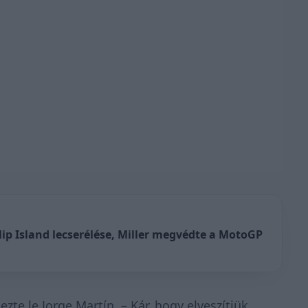
llip Island lecserélése, Miller megvédte a MotoGP
e le Jorge Martín. – Kár, hogy elveszítjük