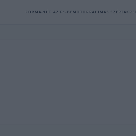
FORMA-1
ÚT AZ F1-BE
MOTOR
RALI
MÁS SZÉRIÁK
RE