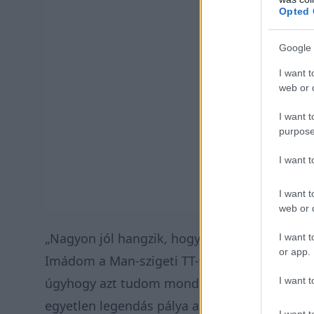
Opted 
Google 
I want t
web or d
I want t
purpose
I want 
I want t
web or d
„Nagyon jól hangzik, hogy egy utcai pályán 
I want t
or app.
Imádom a Man-szigeti TT-t. De rengeteg olyan
I want t
úgyhogy azt tudom mondani, hogy ez elég fu
egyetlen legendás pálya a versenynaptárban,
I want t