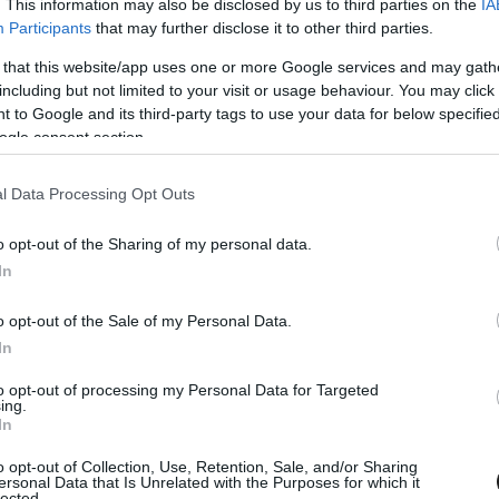
. This information may also be disclosed by us to third parties on the
IA
Participants
that may further disclose it to other third parties.
díj jövője miatt volt hangos a MotoGP
 that this website/app uses one or more Google services and may gath
including but not limited to your visit or usage behaviour. You may click 
álya szerződése az idei évben lejár, a
 to Google and its third-party tags to use your data for below specifi
hány nappal ezelőtt azt is bejelentették, hogy
ogle consent section.
 A költözés természetesen a thaiföldi
l Data Processing Opt Outs
pedig bár sajnálják a kialakult helyzetet, de
o opt-out of the Sharing of my personal data.
In
o opt-out of the Sale of my Personal Data.
In
ap az Ausztrál Nagydíj, radikális lépésre
to opt-out of processing my Personal Data for Targeted
ing.
In
o opt-out of Collection, Use, Retention, Sale, and/or Sharing
ersonal Data that Is Unrelated with the Purposes for which it
lected.