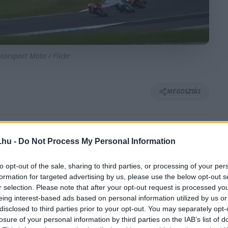
torsport Moto / Flickr
MEGOSZTÁS
.hu -
Do Not Process My Personal Information
⏱️ KB. 3 PERC OLVASÁS
to opt-out of the sale, sharing to third parties, or processing of your per
formation for targeted advertising by us, please use the below opt-out s
trál Nagydíj jövője kapcsán, hogy bár
r selection. Please note that after your opt-out request is processed y
galommal tölti el őket az adelaide-i utcai pálya.
eing interest-based ads based on personal information utilized by us or
disclosed to third parties prior to your opt-out. You may separately opt-
hogy 2028-tól a Superbike-világbajnokság is
losure of your personal information by third parties on the IAB’s list of