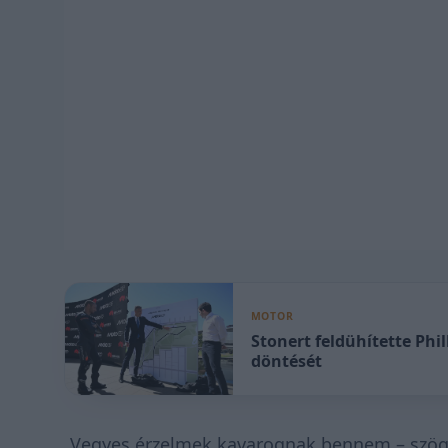
MOTOR
Stonert feldühítette Phi
döntését
„Vegyes érzelmek kavarognak bennem – szögezt