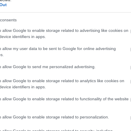
Out
consents
o allow Google to enable storage related to advertising like cookies on
evice identifiers in apps.
o allow my user data to be sent to Google for online advertising
s.
to allow Google to send me personalized advertising.
o allow Google to enable storage related to analytics like cookies on
evice identifiers in apps.
versenyezhetünk –
vélekedett
Pedro Acosta. –
o allow Google to enable storage related to functionality of the website
 ember van, aki utálta azt a bajnokságot,
o allow Google to enable storage related to personalization.
rcsa. Végezetül azt gondolom, hogy ez az
 egy vonalvezetés a régebbi időkből. Szomorú,
o allow Google to enable storage related to security, including