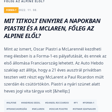
FŐLEG AZ ALPINE ELŐL?
FORMA-1
2022. 11. 08.
MIT TITKOLT ENNYIRE A NAPOKBAN
PIASTRI ÉS A MCLAREN, FŐLEG AZ
ALPINE ELŐL?
Mint az ismert, Oscar Piastri a McLarennél kezdheti
meg élesben is a Forma-1-es pályafutását, és ennek az
első állomása Franciaország lehetett. Az Auto Hebdo
szaklap azt állítja, hogy a 21 éves ausztrál privátban
teszten vett részt egy McLarent a Paul Ricardon múlt
szerdán és csütörtökön. Piastri a nyári szünet alatt
heves jogi vita tárgya volt [&hellip;]
#ALPINE
#ANDREAS SEIDL
#DANIEL RICCIARDO
#F1
#FORMA-1
#FRANCIAORSZÁG
#MCLAREN
#OSCAR PIASTRI
#OTMAR SZAFNAUER