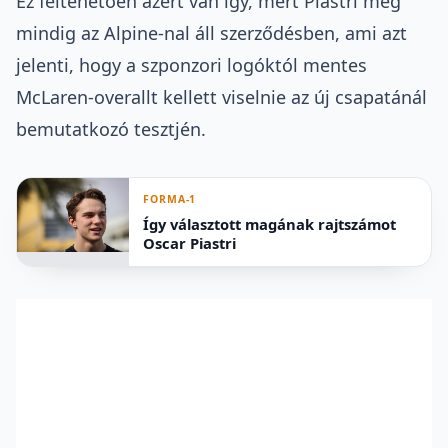
Ez feltehetően azért van így, mert Piastri még
mindig az Alpine-nal áll szerződésben, ami azt
jelenti, hogy a szponzori logóktól mentes
McLaren-overallt kellett viselnie az új csapatánál
bemutatkozó tesztjén.
FORMA-1
Így választott magának rajtszámot
Oscar Piastri