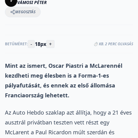
V
VÁMOSI PÉTER
MEGOSZTÁS
-
18px
+
BETŰMÉRET:
⏱️ KB. 2 PERC OLVASÁS
Mint az ismert, Oscar Piastri a McLarennél
kezdheti meg
élesben
is a Forma-1-es
pályafutását, és ennek az első állomása
Franciaország lehetett.
Az Auto Hebdo szaklap azt állítja, hogy a 21 éves
ausztrál privátban teszten vett részt egy
McLarent a Paul Ricardon múlt szerdán és