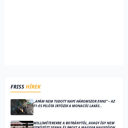
FRISS
HÍREK
„APÁM NEM TUDOTT NAPI HÁROMSZOR ENNI” – AZ
F1-ES PILÓTA IRTÓZIK A MONACÓI LAKÁS
GONDOLATÁTÓL
MILLIMÉTEREKRE A BOTRÁNYTÓL, AVAGY ÍGY NEM
ÜTKÖZÖTT SENNA ÉS PROST A MAGYAR NAGYDÍJON