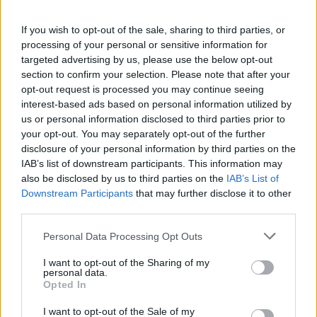
If you wish to opt-out of the sale, sharing to third parties, or
processing of your personal or sensitive information for
targeted advertising by us, please use the below opt-out
section to confirm your selection. Please note that after your
opt-out request is processed you may continue seeing
interest-based ads based on personal information utilized by
us or personal information disclosed to third parties prior to
your opt-out. You may separately opt-out of the further
disclosure of your personal information by third parties on the
IAB’s list of downstream participants. This information may
also be disclosed by us to third parties on the
IAB’s List of
FORMA-1 / 2026. MÁJ. 23.
Downstream Participants
that may further disclose it to other
Új egyéni rekord? Pár órán belül
third parties.
két rivális csapattal is
Please note that this website/app uses one or more Google
Personal Data Processing Opt Outs
összeboronálták Verstappent
services and may gather and store information including but
not limited to your visit or usage behaviour. You may click to
I want to opt-out of the Sharing of my
Jos Verstappen és Toto Wolff látványos kirakatjelenetet
personal data.
grant or deny consent to Google and its third-party tags to
Opted In
rendeztek a montreali paddockban. Vajon van rejtett üzenet?
use your data for below specified purposes in below Google
consent section.
I want to opt-out of the Sale of my