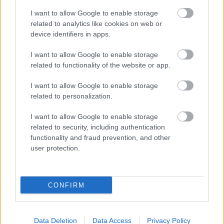
versenyén, de szerencsére ő és navigátora is megúszta az
I want to allow Google to enable storage
esetet.
related to analytics like cookies on web or
device identifiers in apps.
I want to allow Google to enable storage
related to functionality of the website or app.
I want to allow Google to enable storage
related to personalization.
I want to allow Google to enable storage
related to security, including authentication
functionality and fraud prevention, and other
user protection.
FORMA-1 / 2026. ÁPR. 11.
CONFIRM
Apja szerint Verstappen nem fogja
tartani magát korábbi
Data Deletion
Data Access
Privacy Policy