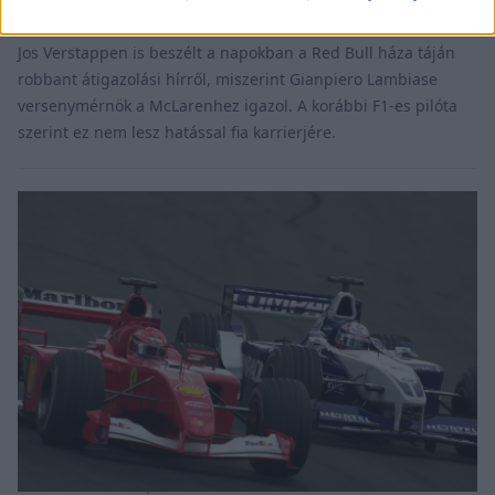
kijelentéséhez
Jos Verstappen is beszélt a napokban a Red Bull háza táján
robbant átigazolási hírről, miszerint Gianpiero Lambiase
versenymérnök a McLarenhez igazol. A korábbi F1-es pilóta
szerint ez nem lesz hatással fia karrierjére.