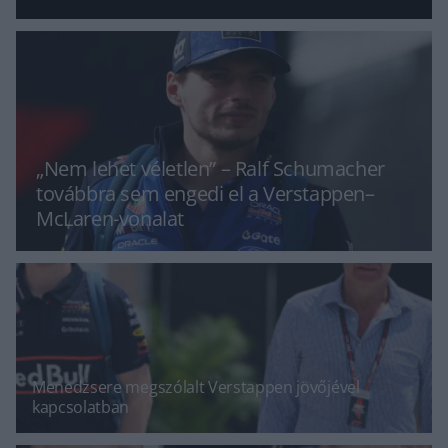
„Nem lehet véletlen” – Ralf Schumacher
továbbra sem engedi el a Verstappen–
McLaren-vonalat
Menedzsere megszólalt Verstappen jövőjével
kapcsolatban