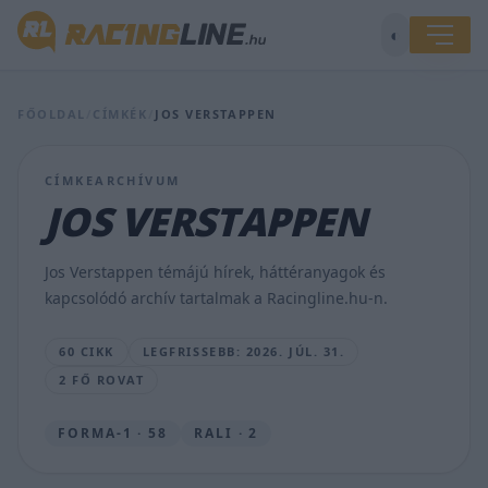
◐
Meglepő
következménnyel
járt
Jos
FŐOLDAL
/
CÍMKÉK
/
JOS VERSTAPPEN
Verstappen
tűzesete,
amely
CÍMKEARCHÍVUM
egy
JOS VERSTAPPEN
szerelőt
is
lángba
Jos Verstappen témájú hírek, háttéranyagok és
borított
kapcsolódó archív tartalmak a Racingline.hu-n.
SEBŐK
MÁTÉ
60 CIKK
LEGFRISSEBB: 2026. JÚL. 31.
•
2026.
2 FŐ ROVAT
JÚL.
31.
FORMA-1 · 58
RALI · 2