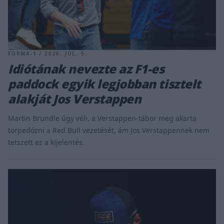
FORMA-1 / 2026. JÚL. 5.
Idiótának nevezte az F1-es
paddock egyik legjobban tisztelt
alakját Jos Verstappen
Martin Brundle úgy véli, a Verstappen-tábor meg akarta
torpedózni a Red Bull vezetését, ám Jos Verstappennek nem
tetszett ez a kijelentés.