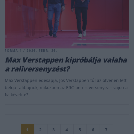
FORMA-1 / 2026. FEBR. 26.
Max Verstappen kipróbálja valaha
a raliversenyzést?
Max Verstappen édesapja, Jos Verstappen túl az ötvenen lett
belga ralibajnok, miközben az ERC-ben is versenyez – vajon a
fia követi-e?
1
2
3
4
5
6
7