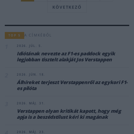
KÖVETKEZŐ
A CÍMKÉBŐL
TOP 5
1
2026. JÚL. 5.
Idiótának nevezte az F1-es paddock egyik
legjobban tisztelt alakját Jos Verstappen
2
2026. JÚN. 18.
Álhíreket terjeszt Verstappenről az egykori F1-
es pilóta
3
2026. MÁJ. 31.
Verstappen olyan kritikát kapott, hogy még
apja is a beszédstílust kéri ki magának
4
2026. MÁJ. 23.