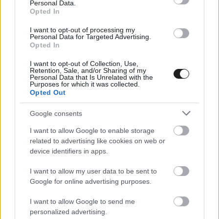
Personal Data.
Opted In
I want to opt-out of processing my
Personal Data for Targeted Advertising.
Opted In
I want to opt-out of Collection, Use,
Retention, Sale, and/or Sharing of my
Personal Data that Is Unrelated with the
Purposes for which it was collected.
Opted Out
Google consents
I want to allow Google to enable storage
related to advertising like cookies on web or
RALI / 2026. ÁPR. 26.
device identifiers in apps.
Felborult és nagyon csúnyán
I want to allow my user data to be sent to
összetörte autóját Jos Verstappen
Google for online advertising purposes.
egy belgiumi raliversenyen
I want to allow Google to send me
Nagyot bukott Jos Verstappen a belga ralibajnokság aktuális
personalized advertising.