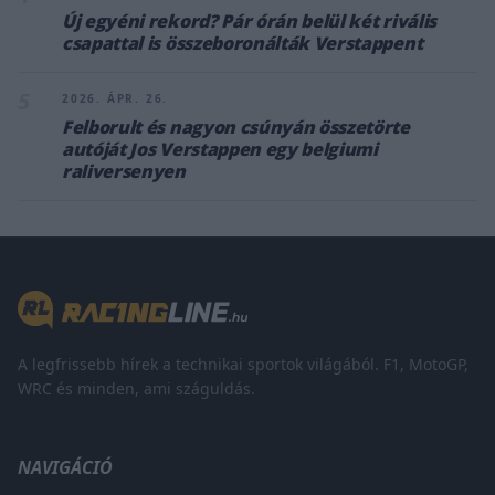
Új egyéni rekord? Pár órán belül két rivális
csapattal is összeboronálták Verstappent
5
2026. ÁPR. 26.
Felborult és nagyon csúnyán összetörte
autóját Jos Verstappen egy belgiumi
raliversenyen
A legfrissebb hírek a technikai sportok világából. F1, MotoGP,
WRC és minden, ami száguldás.
NAVIGÁCIÓ