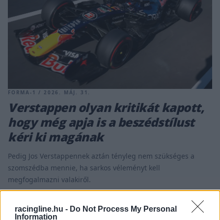
FORMA-1 / 2026. MÁJ. 31.
Verstappen olyan kritikát kapott,
hogy még apja is a beszédstílust
kéri ki magának
Pedig Jos Verstappennek aztán tényleg nem szükséges a
szomszédba mennie, ha sarkos véleményt kell
megfogalmazni valakiről.
racingline.hu -
Do Not Process My Personal
Information