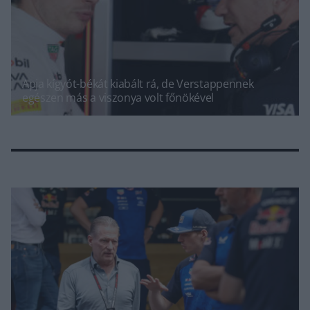
Apja kígyót-békát kiabált rá, de Verstappennek
egészen más a viszonya volt főnökével