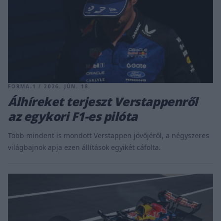
FORMA-1 / 2026. JÚN. 18.
Álhíreket terjeszt Verstappenről
az egykori F1-es pilóta
Több mindent is mondott Verstappen jövőjéről, a négyszeres
világbajnok apja ezen állítások egyikét cáfolta.