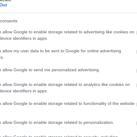
Out
consents
4. ÁPR. 1.
o allow Google to enable storage related to advertising like cookies on
tán a motoros világbajnokságokat
evice identifiers in apps.
belezte a Liberty Media
o allow my user data to be sent to Google for online advertising
 Superbike-világbajnokság egyaránt a saját honlapján
s.
ról, hogy a Liberty Media felvásárolta a két sorozat
to allow Google to send me personalized advertising.
jogait birtokló szervezetet, a Dorna Sportsot.
o allow Google to enable storage related to analytics like cookies on
evice identifiers in apps.
o allow Google to enable storage related to functionality of the website
o allow Google to enable storage related to personalization.
3. DEC. 7.
o allow Google to enable storage related to security, including