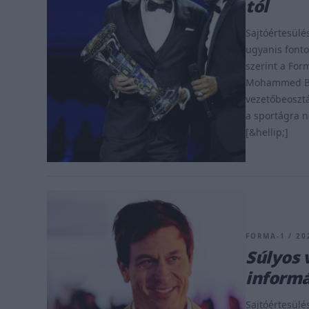
tól
Sajtóértesülé
ugyanis fontol
szerint a For
Mohammed Ben
vezetőbeosztá
a sportágra n
[&hellip;]
FORMA-1 / 202
Súlyos 
informá
Sajtóértesülés