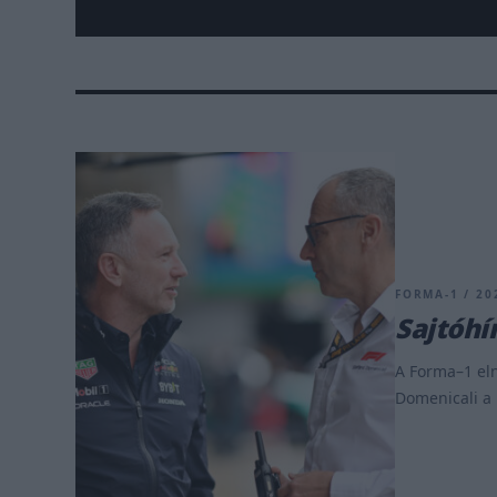
FORMA-1 / 20
Sajtóhí
A Forma–1 eln
Domenicali a 