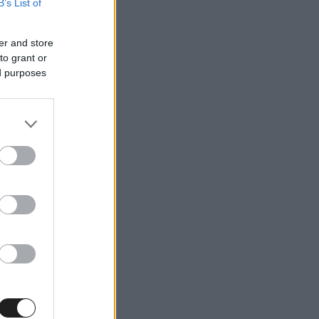
B’s List of
er and store
to grant or
ed purposes