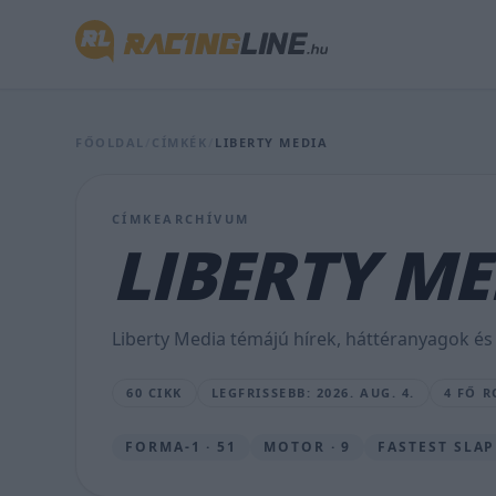
Így
FŐOLDAL
/
CÍMKÉK
/
LIBERTY MEDIA
vallott
kudarcot
CÍMKEARCHÍVUM
Trump
LIBERTY ME
F1-
es
Liberty Media témájú hírek, háttéranyagok és
terve
60 CIKK
LEGFRISSEBB: 2026. AUG. 4.
4 FŐ R
SEBŐK
MÁTÉ
•
FORMA-1 · 51
MOTOR · 9
FASTEST SLAP 
2026.
AUG.