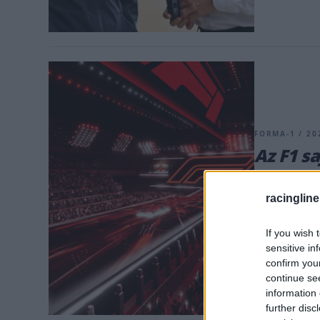
FORMA-1 / 20
Az F1 s
jegy ut
racingline
Az F1 nagysza
viszonteladók
If you wish 
lehet az érde
sensitive in
confirm you
continue se
information 
further disc