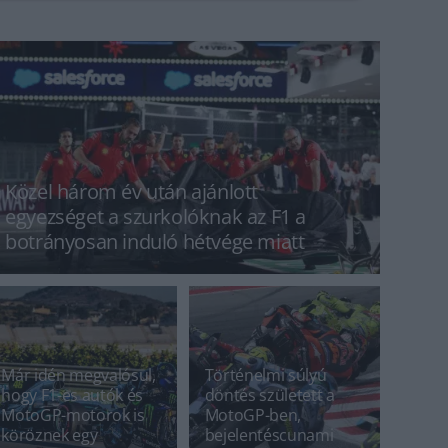
Közel három év után ajánlott
egyezséget a szurkolóknak az F1 a
botrányosan induló hétvége miatt
Már idén megvalósul,
Történelmi súlyú
hogy F1-es autók és
döntés született a
MotoGP-motorok is
MotoGP-ben,
köröznek egy
bejelentéscunami