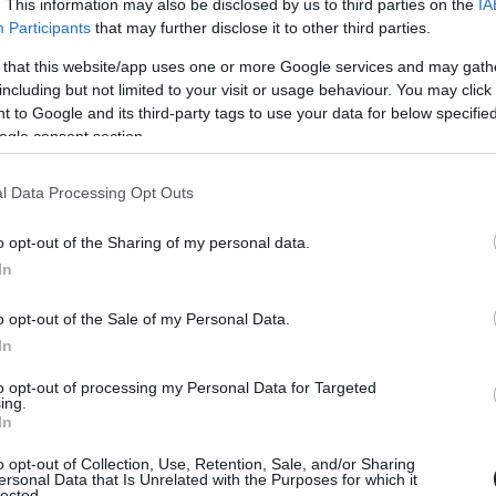
. This information may also be disclosed by us to third parties on the
IA
Participants
that may further disclose it to other third parties.
 that this website/app uses one or more Google services and may gath
including but not limited to your visit or usage behaviour. You may click 
 to Google and its third-party tags to use your data for below specifi
ogle consent section.
24. NOV. 13.
tartani a szaúdi hatalomátvételtől a
l Data Processing Opt Outs
 vezetőjének lemondása után?
o opt-out of the Sharing of my personal data.
ma-1-et is tulajdonló Liberty Media vezérigazgatója, Greg
In
ntette, hogy távozik a posztjáról, a hír váratlansága pedig
ett fel a sport jövője kapcsán.
o opt-out of the Sale of my Personal Data.
In
to opt-out of processing my Personal Data for Targeted
ing.
In
o opt-out of Collection, Use, Retention, Sale, and/or Sharing
ersonal Data that Is Unrelated with the Purposes for which it
lected.