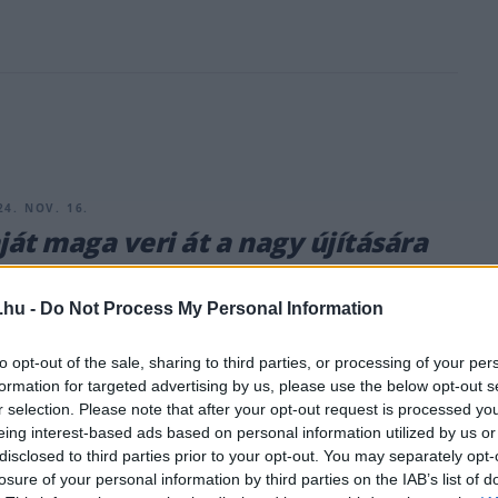
24. NOV. 16.
aját maga veri át a nagy újítására
án kapkodó szurkolóit?
.hu -
Do Not Process My Personal Information
bású szezonindító eseményére elfogytak a jegyek, de
nál még kaphatók. Az F1 figyelmeztet, de valójában pont ez
to opt-out of the sale, sharing to third parties, or processing of your per
ke.
formation for targeted advertising by us, please use the below opt-out s
r selection. Please note that after your opt-out request is processed y
eing interest-based ads based on personal information utilized by us or
disclosed to third parties prior to your opt-out. You may separately opt-
losure of your personal information by third parties on the IAB’s list of