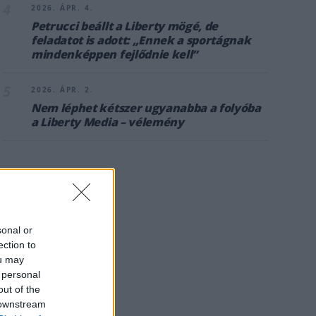
4
2026. ÁPR. 4.
Petrucci beállt a Liberty mögé, de
feladatot is adott: „Ennek a sportágnak
mindenképpen fejlődnie kell”
5
2026. ÁPR. 2.
Nem léphet kétszer ugyanabba a folyóba
a Liberty Media – vélemény
sonal or
ection to
ou may
 personal
out of the
 downstream