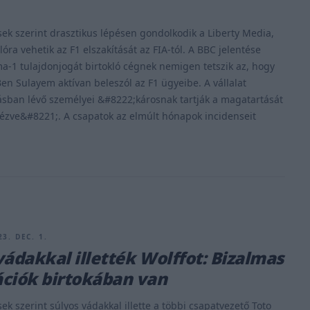
sek szerint drasztikus lépésen gondolkodik a Liberty Media,
óra vehetik az F1 elszakítását az FIA-tól. A BBC jelentése
ma-1 tulajdonjogát birtokló cégnek nemigen tetszik az, hogy
 Sulayem aktívan beleszól az F1 ügyeibe. A vállalat
sban lévő személyei &#8222;károsnak tartják a magatartását
ézve&#8221;. A csapatok az elmúlt hónapok incidenseit
3. DEC. 1.
vádakkal illették Wolffot: Bizalmas
ciók birtokában van
ek szerint súlyos vádakkal illette a többi csapatvezető Toto