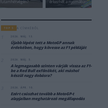
futamhétvégén?
érkezhet a nyomában
A CÍMKÉBŐL
TOP 5
1
2026. MÁJ. 13.
Újabb lépést tett a MotoGP annak
érdekében, hogy kövesse az F1 példáját
2
2026. MÁJ. 5.
A legmagasabb szinten várják vissza az F1-
be a Red Bull exfőnökét, aki máshol
készül nagy dobásra?
3
2026. ÁPR. 10.
Ezért csúszhat tovább a MotoGP-t
alapjaiban meghatározó megállapodás