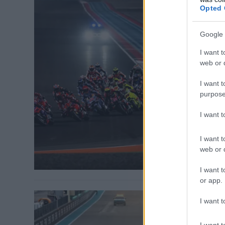
Opted 
Google 
FORMA-1 / 202
I want t
Az F1 u
web or d
is beke
I want t
A MotoGP és a
purpose
számolt be ar
I want 
kereskedelmi 
I want t
web or d
I want t
or app.
I want t
FORMA-1 / 202
I want t