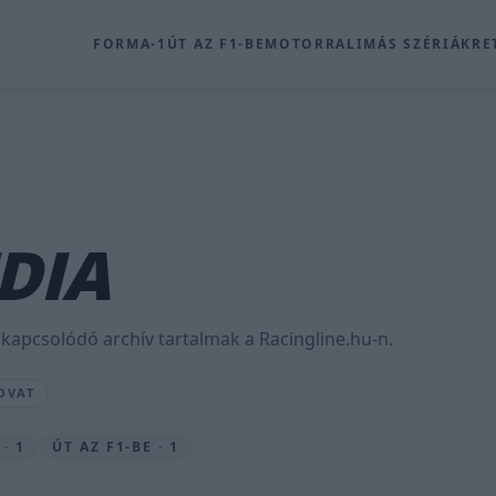
FORMA-1
ÚT AZ F1-BE
MOTOR
RALI
MÁS SZÉRIÁK
RE
DIA
 kapcsolódó archív tartalmak a Racingline.hu-n.
OVAT
· 1
ÚT AZ F1-BE · 1