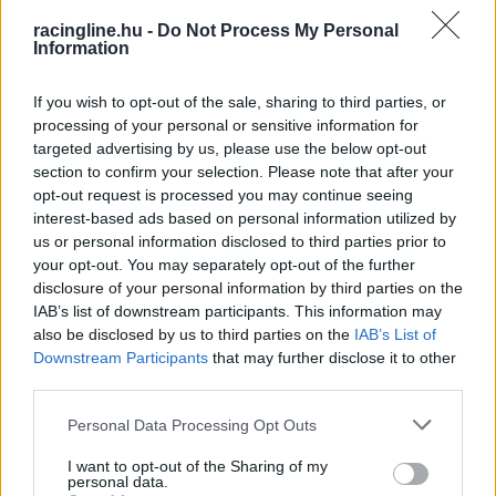
a Red Bull egyik legfontosabb
racingline.hu -
Do Not Process My Personal
emberét igazolták volna le
Information
Sajtóinformációk szerint a Mercedes megkereste Adrian
If you wish to opt-out of the sale, sharing to third parties, or
Newey-t, aki azonban nemet mondott a csillagos istálló
processing of your personal or sensitive information for
ajánlatára.
targeted advertising by us, please use the below opt-out
section to confirm your selection. Please note that after your
opt-out request is processed you may continue seeing
interest-based ads based on personal information utilized by
us or personal information disclosed to third parties prior to
your opt-out. You may separately opt-out of the further
disclosure of your personal information by third parties on the
IAB’s list of downstream participants. This information may
also be disclosed by us to third parties on the
IAB’s List of
Downstream Participants
that may further disclose it to other
third parties.
Please note that this website/app uses one or more Google
Personal Data Processing Opt Outs
services and may gather and store information including but
not limited to your visit or usage behaviour. You may click to
I want to opt-out of the Sharing of my
personal data.
grant or deny consent to Google and its third-party tags to