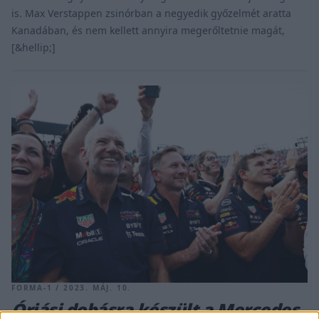
is. Max Verstappen zsinórban a negyedik győzelmét aratta
Kanadában, és nem kellett annyira megerőltetnie magát,
[&hellip;]
FORMA-1 / 2023. MÁJ. 10.
Óriási dobásra készült a Mercedes,