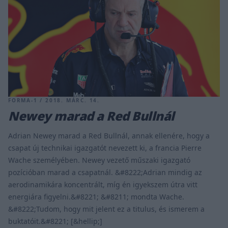
FORMA-1 / 2018. MÁRC. 14.
Newey marad a Red Bullnál
Adrian Newey marad a Red Bullnál, annak ellenére, hogy a
csapat új technikai igazgatót nevezett ki, a francia Pierre
Wache személyében. Newey vezető műszaki igazgató
pozícióban marad a csapatnál. &#8222;Adrian mindig az
aerodinamikára koncentrált, míg én igyekszem útra vitt
energiára figyelni.&#8221; &#8211; mondta Wache.
&#8222;Tudom, hogy mit jelent ez a titulus, és ismerem a
buktatóit.&#8221; [&hellip;]