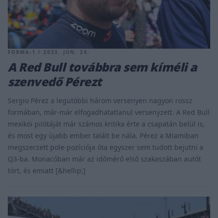
FORMA-1 / 2023. JÚN. 24.
A Red Bull továbbra sem kíméli a
szenvedő Pérezt
Sergio Pérez a legutóbbi három versenyen nagyon rossz
formában, már-már elfogadhatatlanul versenyzett. A Red Bull
mexikói pilótáját már számos kritika érte a csapatán belül is,
és most egy újabb ember talált be nála. Pérez a Miamiban
megszerzett pole-pozíciója óta egyszer sem tudott bejutni a
Q3-ba. Monacóban már az időmérő első szakaszában autót
tört, és emiatt [&hellip;]