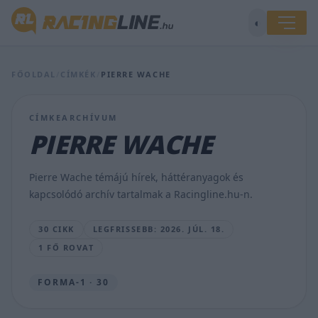
◐
„Elfogadhatatlan”
FŐOLDAL
/
CÍMKÉK
/
PIERRE WACHE
–
Verstappen
elmagyarázta,
CÍMKEARCHÍVUM
miért
PIERRE WACHE
fakadt
ki
a
Pierre Wache témájú hírek, háttéranyagok és
rádióban
kapcsolódó archív tartalmak a Racingline.hu-n.
SEBŐK
MÁTÉ
30 CIKK
LEGFRISSEBB: 2026. JÚL. 18.
•
2026.
1 FŐ ROVAT
JÚL.
18.
FORMA-1 · 30