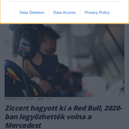
[&hellip;]
Data Deletion
Data Access
Privacy Policy
FORMA-1 / 2021. JAN. 17.
Ziccert hagyott ki a Red Bull, 2020-
ban legyőzhették volna a
Mercedest