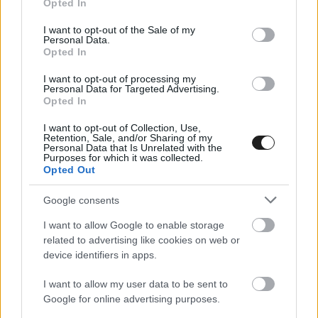
Opted In
use your data for below specified purposes in below Google
FORMA-1 / 2023. FEBR. 21.
consent section.
I want to opt-out of the Sale of my
Jelentős változás történt Newey
Personal Data.
Opted In
munkaszerződésében
I want to opt-out of processing my
Adrian Newey már nem dolgozik minden egyes nap a Forma-
Personal Data for Targeted Advertising.
Opted In
1-ben, ismerte el Christian Horner, a Red Bull csapatfőnöke.
Korábban a 64 éves mérnök guru &#8211; akit széles körben
I want to opt-out of Collection, Use,
a sportág történetének legnagyobb tervezői között tartanak
Retention, Sale, and/or Sharing of my
Personal Data that Is Unrelated with the
számon &#8211; elismerően nyilatkozott arról, hogy az F1
Purposes for which it was collected.
Opted Out
múltbeli ground effect korszakának ismeretét felhasználva az
új, 2022-es szabályok kedveznek az [&hellip;]
Google consents
I want to allow Google to enable storage
related to advertising like cookies on web or
device identifiers in apps.
I want to allow my user data to be sent to
Google for online advertising purposes.