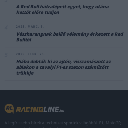
A Red Bull hátralépett egyet, hogy utána
kettőt előre tudjon
4
2025. MÁRC. 5.
Vészharangnak beillő vélemény érkezett a Red
Bulltól
5
2025. FEBR. 28.
Hiába dobták ki az ajtón, visszamászott az
ablakon a tavalyi F1-es szezon száműzött
trükkje
A legfrissebb hírek a technikai sportok világából. F1, MotoGP,