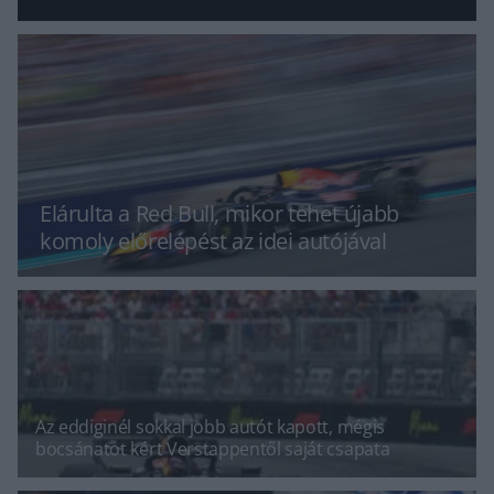
Elárulta a Red Bull, mikor tehet újabb
komoly előrelépést az idei autójával
Az eddiginél sokkal jobb autót kapott, mégis
bocsánatot kért Verstappentől saját csapata