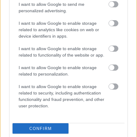
I want to allow Google to send me
personalized advertising.
I want to allow Google to enable storage
related to analytics like cookies on web or
device identifiers in apps.
FORMA-1 / 2022. SZEPT. 22.
I want to allow Google to enable storage
Red Bull: Verstappennek már
related to functionality of the website or app.
jobban fekszik az autó, mint
I want to allow Google to enable storage
Péreznek
related to personalization.
I want to allow Google to enable storage
Sergio Pérez szenzációs formában kezdte meg a 2022-es
related to security, including authentication
szezont. A mexikói pilóta rendre közel volt a csapattársához,
functionality and fraud prevention, and other
Max Verstappenhez az időmérőkön és a futamokon egyaránt.
user protection.
Az 3-szoros futamgyőztes lendülete azonban a Kanadai
Nagydíjra elfogyott és azóta csak szenved. Ez nagyban
betudható annak, hogy a legutóbbi fejlesztések inkább a
CONFIRM
holland kollégájának kedveztek és ezzel az energiaitalosok