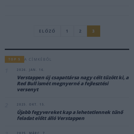
ELŐZŐ
1
2
3
A CÍMKÉBŐL
TOP 5
1
2026. JAN. 16.
Verstappen új csapattársa nagy célt tűzött ki, a
Red Bull ismét megnyerné a fejlesztési
versenyt
2
2025. OKT. 15.
Újabb fegyvereket kap a lehetetlennek tűnő
feladat előtt álló Verstappen
3
2025. MÁRC. 7.