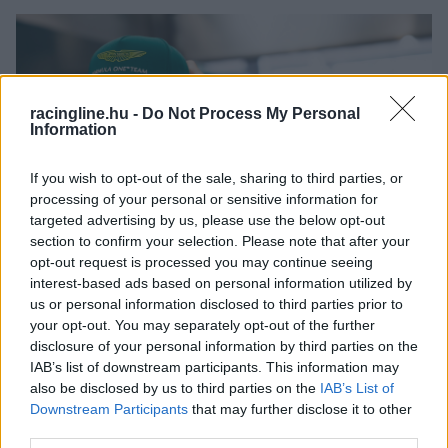
racingline.hu -
Do Not Process My Personal
Information
If you wish to opt-out of the sale, sharing to third parties, or
processing of your personal or sensitive information for
targeted advertising by us, please use the below opt-out
section to confirm your selection. Please note that after your
opt-out request is processed you may continue seeing
interest-based ads based on personal information utilized by
FORMA-1 / 2024. JAN. 2.
us or personal information disclosed to third parties prior to
Alonso az a versenyző, akiben a
your opt-out. You may separately opt-out of the further
disclosure of your personal information by third parties on the
tehetség, a munka és az ész
IAB’s list of downstream participants. This information may
találkozik
also be disclosed by us to third parties on the
IAB’s List of
Downstream Participants
that may further disclose it to other
Korábbi ferraris kollégája, Rob Smedley magasztos szavakkal
third parties.