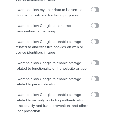
bele egy nagyszabású projektbe
I want to allow my user data to be sent to
Global Karting League néven különleges gokartos
Google for online advertising purposes.
kezdeményezést indít Rob Smedley.
I want to allow Google to send me
personalized advertising.
I want to allow Google to enable storage
related to analytics like cookies on web or
device identifiers in apps.
I want to allow Google to enable storage
related to functionality of the website or app.
I want to allow Google to enable storage
related to personalization.
I want to allow Google to enable storage
related to security, including authentication
FORMA-1 / 2023. ÁPR. 9.
functionality and fraud prevention, and other
Ez a váratlan változás ad esélyt a
user protection.