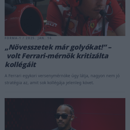
FORMA-1 / 2025. JAN. 16.
„Növesszetek már golyókat!” –
volt Ferrari-mérnök kritizálta
kollégáit
A Ferrari egykori versenymérnöke úgy látja, nagyon nem jó
stratégia az, amit sok kollégája jelenleg követ.