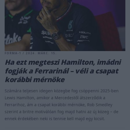
FORMA-1 / 2024. MÁRC. 15.
Ha ezt megteszi Hamilton, imádni
fogják a Ferrarinál – véli a csapat
korábbi mérnöke
Számára teljesen idegen közegbe fog csöppenni 2025-ben
Lewis Hamilton, amikor a Mercedestől átszerződik a
Ferrarihoz, ám a csapat korábbi mérnöke, Rob Smedley
szerint a britre motiválóan fog majd hatni az új közeg – de
ennek érdekében neki is tennie kell majd egy kicsit.