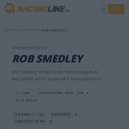
◐
FŐOLDAL
/
CÍMKÉK
/
ROB SMEDLEY
A
Ferrari
mérnökei
CÍMKEARCHÍVUM
nem
tudják
ROB SMEDLEY
mire
vélni
Hamilton
Rob Smedley témájú hírek, háttéranyagok és
furcsa
kapcsolódó archív tartalmak a Racingline.hu-n.
kijelentését
BOGNÁR
27 CIKK
LEGFRISSEBB: 2026. JÚN. 3.
VIKTOR
3 FŐ ROVAT
•
2026.
JÚN.
FORMA-1 · 23
ROOKIES · 2
3.
FASTEST SLAP · 2