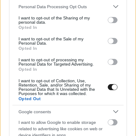
beszélt Fernando Alonsóról, akiben szerinte az
Please note that this website/app uses one or more Google
Personal Data Processing Opt Outs
autóversenyzés három legfőbb kvalitása egyaránt
services and may gather and store information including but
megtalálható.
not limited to your visit or usage behaviour. You may click to
I want to opt-out of the Sharing of my
personal data.
grant or deny consent to Google and its third-party tags to
Opted In
use your data for below specified purposes in below Google
consent section.
I want to opt-out of the Sale of my
Personal Data.
Opted In
I want to opt-out of processing my
Personal Data for Targeted Advertising.
Opted In
I want to opt-out of Collection, Use,
Retention, Sale, and/or Sharing of my
Personal Data that Is Unrelated with the
Purposes for which it was collected.
Opted Out
Google consents
ROOKIES / 2023. NOV. 7.
I want to allow Google to enable storage
Régi, Ferraritól ismerős arc vágott
related to advertising like cookies on web or
device identifiers in apps.