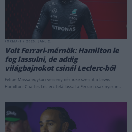
FORMA-1 / 2025. JAN. 2.
Volt Ferrari-mérnök: Hamilton le
fog lassulni, de addig
világbajnokot csinál Leclerc-ből
Felipe Massa egykori versenymérnöke szerint a Lewis
Hamilton–Charles Leclerc felállással a Ferrari csak nyerhet.