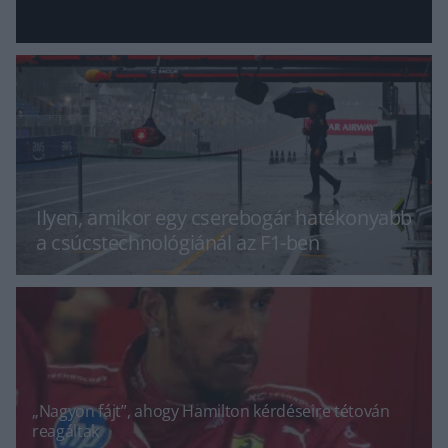
Ilyen, amikor egy cserebogár hatékonyabb
a csúcstechnológiánál az F1-ben
„Nagyon fájt”, ahogy Hamilton kérdéseire tétován
reagáltak