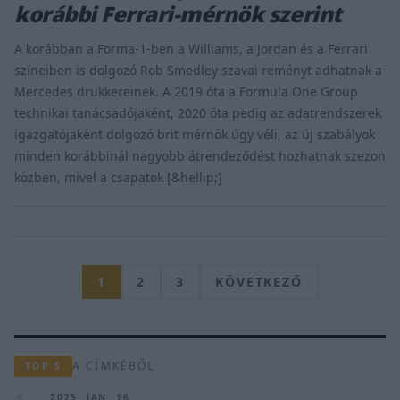
korábbi Ferrari-mérnök szerint
A korábban a Forma-1-ben a Williams, a Jordan és a Ferrari
színeiben is dolgozó Rob Smedley szavai reményt adhatnak a
Mercedes drukkereinek. A 2019 óta a Formula One Group
technikai tanácsadójaként, 2020 óta pedig az adatrendszerek
igazgatójaként dolgozó brit mérnök úgy véli, az új szabályok
minden korábbinál nagyobb átrendeződést hozhatnak szezon
közben, mivel a csapatok [&hellip;]
1
2
3
KÖVETKEZŐ
A CÍMKÉBŐL
TOP 5
1
2025. JAN. 16.