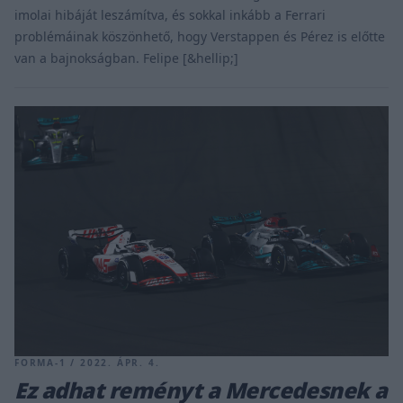
imolai hibáját leszámítva, és sokkal inkább a Ferrari
problémáinak köszönhető, hogy Verstappen és Pérez is előtte
van a bajnokságban. Felipe [&hellip;]
FORMA-1 / 2022. ÁPR. 4.
Ez adhat reményt a Mercedesnek a