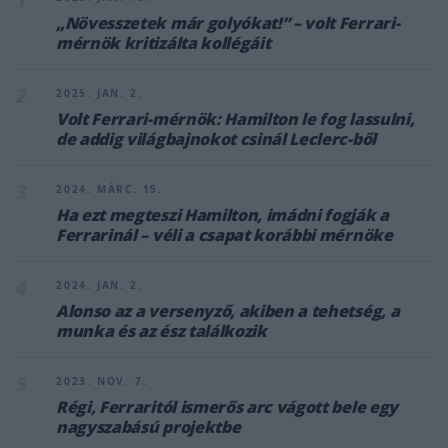
„Növesszetek már golyókat!” – volt Ferrari-
mérnök kritizálta kollégáit
2
2025. JAN. 2.
Volt Ferrari-mérnök: Hamilton le fog lassulni,
de addig világbajnokot csinál Leclerc-ből
3
2024. MÁRC. 15.
Ha ezt megteszi Hamilton, imádni fogják a
Ferrarinál – véli a csapat korábbi mérnöke
4
2024. JAN. 2.
Alonso az a versenyző, akiben a tehetség, a
munka és az ész találkozik
5
2023. NOV. 7.
Régi, Ferraritól ismerős arc vágott bele egy
nagyszabású projektbe