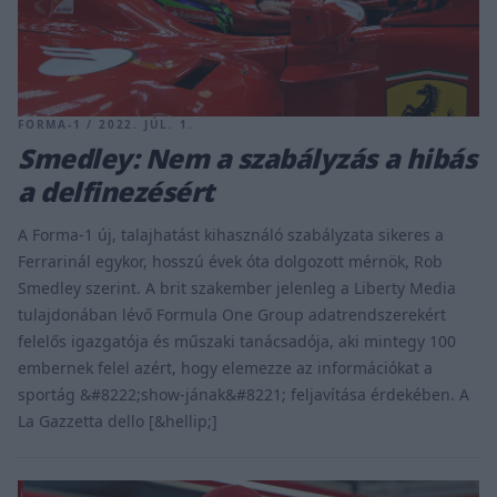
FORMA-1 / 2022. JÚL. 1.
Smedley: Nem a szabályzás a hibás
a delfinezésért
A Forma-1 új, talajhatást kihasználó szabályzata sikeres a
Ferrarinál egykor, hosszú évek óta dolgozott mérnök, Rob
Smedley szerint. A brit szakember jelenleg a Liberty Media
tulajdonában lévő Formula One Group adatrendszerekért
felelős igazgatója és műszaki tanácsadója, aki mintegy 100
embernek felel azért, hogy elemezze az információkat a
sportág &#8222;show-jának&#8221; feljavítása érdekében. A
La Gazzetta dello [&hellip;]