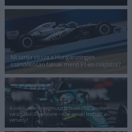
Mi tartja vissza a Hungaroringen
szándékosan falnak menő F1-es csapatot?
A videó, amely megmutatja, mekkorát veszített
varázsából Silverstone – épp emiatt lesz „jó” a
verseny?