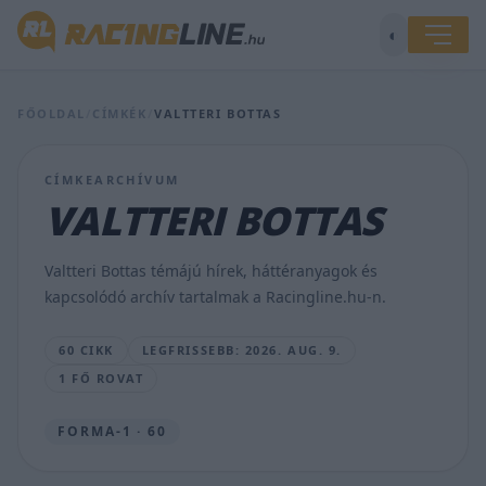
tabella
Antonelli
◐
és
Russell
összevetésében?
Na
FŐOLDAL
/
CÍMKÉK
/
VALTTERI BOTTAS
és
a
Ferrari
CÍMKEARCHÍVUM
párosánál?
VALTTERI BOTTAS
–
íme
a
Valtteri Bottas témájú hírek, háttéranyagok és
számok
kapcsolódó archív tartalmak a Racingline.hu-n.
SEBŐK
MÁTÉ
60 CIKK
LEGFRISSEBB: 2026. AUG. 9.
•
2026.
1 FŐ ROVAT
AUG.
9.
FORMA-1 · 60