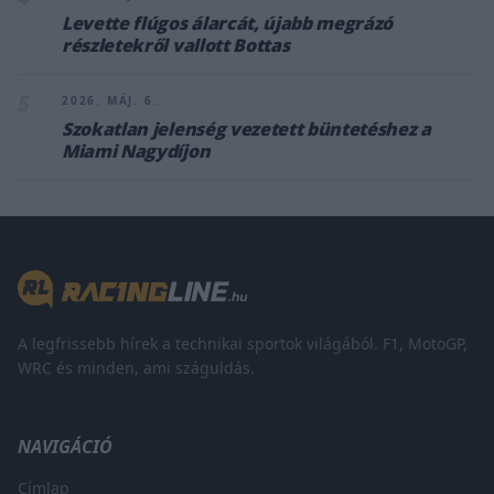
Levette flúgos álarcát, újabb megrázó
részletekről vallott Bottas
5
2026. MÁJ. 6.
Szokatlan jelenség vezetett büntetéshez a
Miami Nagydíjon
A legfrissebb hírek a technikai sportok világából. F1, MotoGP,
WRC és minden, ami száguldás.
NAVIGÁCIÓ
Címlap