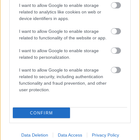
Colapinto erős bemutatkozása utat nyithat neki ahhoz, hogy
I want to allow Google to enable storage
2025-re versenyzői szerződést kapjon az Audi jövőbeli
related to analytics like cookies on web or
csapatánál.
device identifiers in apps.
I want to allow Google to enable storage
related to functionality of the website or app.
I want to allow Google to enable storage
related to personalization.
I want to allow Google to enable storage
related to security, including authentication
functionality and fraud prevention, and other
user protection.
CONFIRM
FORMA-1 / 2024. SZEPT. 5.
Még el sem rajtolt élete első
Data Deletion
Data Access
Privacy Policy
futamán, máris bemószerolták az