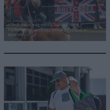
Hamiltonnak még mindig hiányzik néhai
házikedvence, akiről egy mókás történetet is
elmesélt