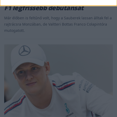
F1 legfrissebb debütánsát
Már élőben is feltűnő volt, hogy a Sauberek lassan álltak fel a
rajtrácsra Monzában, de Valtteri Bottas Franco Colapintóra
mutogatott.