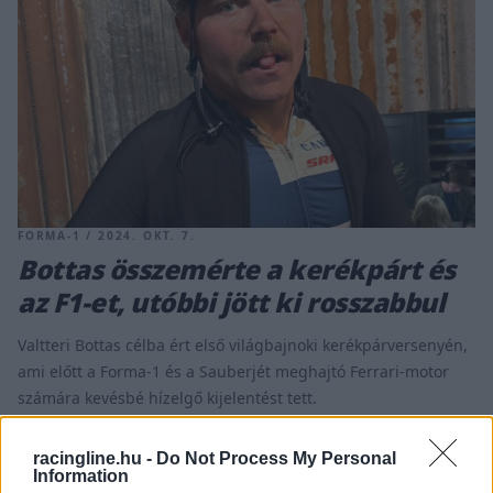
FORMA-1 / 2024. OKT. 7.
Bottas összemérte a kerékpárt és
az F1-et, utóbbi jött ki rosszabbul
Valtteri Bottas célba ért első világbajnoki kerékpárversenyén,
ami előtt a Forma-1 és a Sauberjét meghajtó Ferrari-motor
számára kevésbé hízelgő kijelentést tett.
racingline.hu -
Do Not Process My Personal
Information