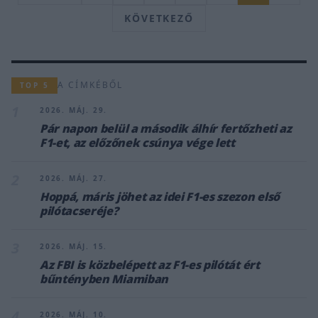
KÖVETKEZŐ
A CÍMKÉBŐL
TOP 5
1
2026. MÁJ. 29.
Pár napon belül a második álhír fertőzheti az
F1-et, az előzőnek csúnya vége lett
2
2026. MÁJ. 27.
Hoppá, máris jöhet az idei F1-es szezon első
pilótacseréje?
3
2026. MÁJ. 15.
Az FBI is közbelépett az F1-es pilótát ért
bűntényben Miamiban
4
2026. MÁJ. 10.