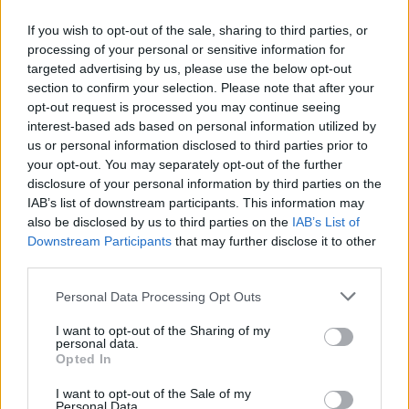
If you wish to opt-out of the sale, sharing to third parties, or
processing of your personal or sensitive information for
targeted advertising by us, please use the below opt-out
section to confirm your selection. Please note that after your
opt-out request is processed you may continue seeing
interest-based ads based on personal information utilized by
us or personal information disclosed to third parties prior to
your opt-out. You may separately opt-out of the further
disclosure of your personal information by third parties on the
IAB’s list of downstream participants. This information may
also be disclosed by us to third parties on the
IAB’s List of
FORMA-1 / 2024. OKT. 6.
Downstream Participants
that may further disclose it to other
Rendkívüli tett: aktív F1-es pilóta
third parties.
kvalifikált egy egészen más
Please note that this website/app uses one or more Google
Personal Data Processing Opt Outs
sportág világbajnokságára
services and may gather and store information including but
not limited to your visit or usage behaviour. You may click to
I want to opt-out of the Sharing of my
personal data.
Bár ezen a hétvégén nincs Forma-1, Valtteri Bottas mégis
grant or deny consent to Google and its third-party tags to
Opted In
rajthoz áll egy világbajnoki versenyen, ráadásul nem is
use your data for below specified purposes in below Google
consent section.
valamilyen autósport-szakágban, hanem kerékpározásban.
I want to opt-out of the Sale of my
Personal Data.