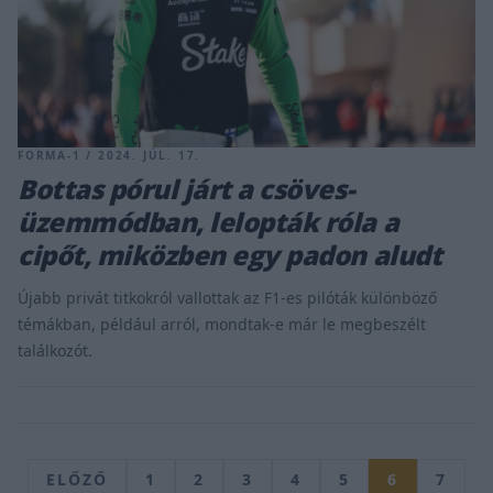
FORMA-1 / 2024. JÚL. 17.
Bottas pórul járt a csöves-
üzemmódban, lelopták róla a
cipőt, miközben egy padon aludt
Újabb privát titkokról vallottak az F1-es pilóták különböző
témákban, például arról, mondtak-e már le megbeszélt
találkozót.
ELŐZŐ
1
2
3
4
5
6
7