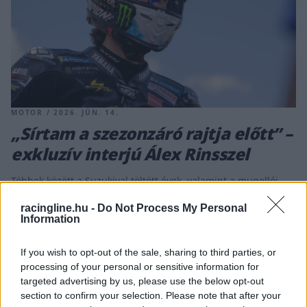
MOTOR / 2026. JÚN. 14.
„Sírtam a szezonzáró rajtja előtt” –
exkluzív interjú Álex Rinsszel
Többek között a Suzukival töltött évek, valamint a mugellói
lábsérülésének utózöngéje is szóba került az exkluzív
racingline.hu -
Do Not Process My Personal
beszélgetés során.
Information
If you wish to opt-out of the sale, sharing to third parties, or
processing of your personal or sensitive information for
targeted advertising by us, please use the below opt-out
section to confirm your selection. Please note that after your