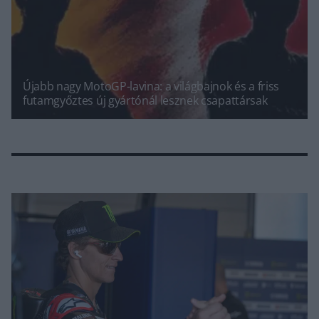
Újabb nagy MotoGP-lavina: a világbajnok és a friss
futamgyőztes új gyártónál lesznek csapattársak