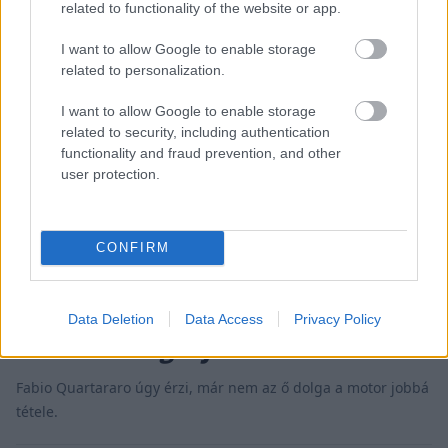
related to functionality of the website or app.
I want to allow Google to enable storage
related to personalization.
I want to allow Google to enable storage
related to security, including authentication
functionality and fraud prevention, and other
user protection.
CONFIRM
MOTOR / 2026. MÁJ. 31.
Teljesen elvesztette a reményt,
csak túlélni akar a pályán a
Data Deletion
Data Access
Privacy Policy
MotoGP világbajnoka
Fabio Quartararo úgy érzi, már nem az ő dolga a motor jobbá
tétele.