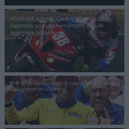
Közel volt a magyar kategóriadobogó a
legendás szuzukai versenyen, Rea-ék
legyőzték Milleréket
Itt az év taktikai húzása: a 19. helyről ért el történelmi
autós győzelmet a Yamaha