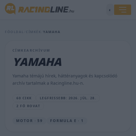
◐
A
Yamahának
már
FŐOLDAL
/
CÍMKÉK
/
YAMAHA
a
héten
véget
CÍMKEARCHÍVUM
ér
YAMAHA
a
MotoGP
nyári
Yamaha témájú hírek, háttéranyagok és kapcsolódó
szünete
archív tartalmak a Racingline.hu-n.
MAJER
DÁNIEL
60 CIKK
LEGFRISSEBB: 2026. JÚL. 28.
•
2026.
2 FŐ ROVAT
JÚL.
28.
MOTOR · 59
FORMULA E · 1