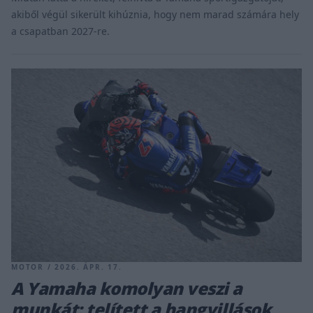
akiből végül sikerült kihúznia, hogy nem marad számára hely
a csapatban 2027-re.
MOTOR / 2026. ÁPR. 17.
​A Yamaha komolyan veszi a
munkát: telített a hangvillások