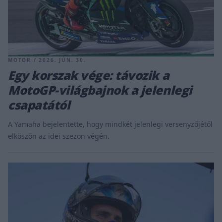
MOTOR / 2026. JÚN. 30.
Egy korszak vége: távozik a
MotoGP-világbajnok a jelenlegi
csapatától
A Yamaha bejelentette, hogy mindkét jelenlegi versenyzőjétől
elköszön az idei szezon végén.