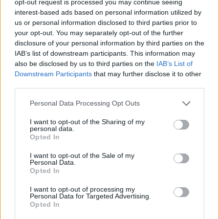
opt-out request is processed you may continue seeing
interest-based ads based on personal information utilized by
us or personal information disclosed to third parties prior to
your opt-out. You may separately opt-out of the further
disclosure of your personal information by third parties on the
IAB’s list of downstream participants. This information may
also be disclosed by us to third parties on the
IAB’s List of
Downstream Participants
that may further disclose it to other
third parties.
MOTOR / 2026. JÚN. 3.
Please note that this website/app uses one or more Google
Personal Data Processing Opt Outs
A világbajnok tagadja, hogy
services and may gather and store information including but
not limited to your visit or usage behaviour. You may click to
I want to opt-out of the Sharing of my
aknamunkát végezne a csapatnál,
personal data.
grant or deny consent to Google and its third-party tags to
Opted In
amelytől távozni készül
use your data for below specified purposes in below Google
consent section.
I want to opt-out of the Sale of my
Korábbi sajtóhírek szerint Quartararo lebeszélte kollégáját
Personal Data.
Opted In
arról, hogy a Yamahához szerződjön.
I want to opt-out of processing my
Personal Data for Targeted Advertising.
Opted In