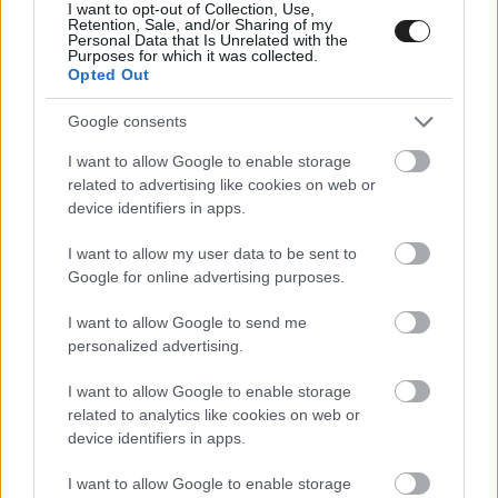
I want to opt-out of Collection, Use,
Retention, Sale, and/or Sharing of my
Personal Data that Is Unrelated with the
Purposes for which it was collected.
Opted Out
Google consents
I want to allow Google to enable storage
related to advertising like cookies on web or
device identifiers in apps.
I want to allow my user data to be sent to
MOTOR / 2026. JÚN. 2.
Google for online advertising purposes.
Újabb mélypont a MotoGP-
I want to allow Google to send me
világbajnoknál
personalized advertising.
Fabio Quartararo újabb negatív nyilatkozatot tett az Olasz
I want to allow Google to enable storage
Nagydíj után, elmondása szerint már motiváció sincs benne.
related to analytics like cookies on web or
device identifiers in apps.
I want to allow Google to enable storage