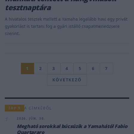
tesztnaptára
​A hivatalos tesztek mellett a Yamaha legalább havi egy privát
gyakorlást is tartani fog a gyári istálló csapatmenedzsere
szerint.
1
2
3
4
5
6
7
KÖVETKEZŐ
A CÍMKÉBŐL
TOP 5
1
2026. JÚN. 30.
Megható sorokkal búcsúzik a Yamahától Fabio
Quartararo