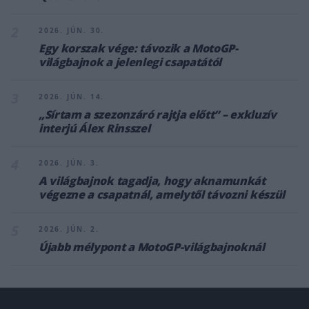
2
2026. JÚN. 30.
Egy korszak vége: távozik a MotoGP-
világbajnok a jelenlegi csapatától
3
2026. JÚN. 14.
„Sírtam a szezonzáró rajtja előtt” – exkluzív
interjú Álex Rinsszel
4
2026. JÚN. 3.
A világbajnok tagadja, hogy aknamunkát
végezne a csapatnál, amelytől távozni készül
5
2026. JÚN. 2.
Újabb mélypont a MotoGP-világbajnoknál