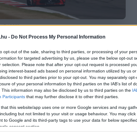
 HZ / DPPI
.hu -
Do Not Process My Personal Information
MEGOSZTÁS
to opt-out of the sale, sharing to third parties, or processing of your per
formation for targeted advertising by us, please use the below opt-out s
r selection. Please note that after your opt-out request is processed y
eing interest-based ads based on personal information utilized by us or
disclosed to third parties prior to your opt-out. You may separately opt-
⏱️ KB. 2 PERC OLVASÁS
losure of your personal information by third parties on the IAB’s list of
. This information may also be disclosed by us to third parties on the
IA
Participants
that may further disclose it to other third parties.
j, miután a közvetítésben megjelenő üzenet
 that this website/app uses one or more Google services and may gath
l. Az FIA utólag magyarázattal szolgált.
including but not limited to your visit or usage behaviour. You may click 
 to Google and its third-party tags to use your data for below specifi
ogle consent section.
salódtak vagy könnyebbültek meg akkor, amikor