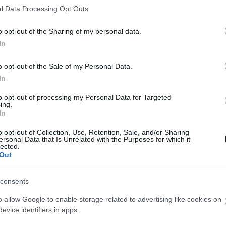
biztonsági autó annak ellenére nem hajtott be a
l Data Processing Opt Outs
enő felirat alapján ennek ellenkezőjét lehetett
o opt-out of the Sharing of my personal data.
 versenyirányítás azzal, hogy nem indította újra a
In
m volt világos, hogy miért közvetítettek ennek
o opt-out of the Sale of my Personal Data.
In
zta meg. „A biztonsági autós fázisra vonatkozó
to opt-out of processing my Personal Data for Targeted
ing.
a lekörözöttek visszavétele után egy teljes kört
In
elelően járt el. A „Safety Car In This Lap” (a
o opt-out of Collection, Use, Retention, Sale, and/or Sharing
ersonal Data that Is Unrelated with the Purposes for which it
en) üzenet azonban tévesen jelent meg egy
lected.
Out
consents
o allow Google to enable storage related to advertising like cookies on
evice identifiers in apps.