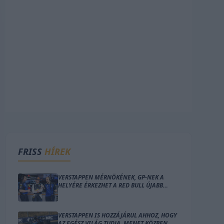
FRISS
HÍREK
VERSTAPPEN MÉRNÖKÉNEK, GP-NEK A
HELYÉRE ÉRKEZHET A RED BULL ÚJABB
NAGY IGAZOLÁSA
VERSTAPPEN IS HOZZÁJÁRUL AHHOZ, HOGY
AZ EGÉSZ VILÁG TUDJA, MENET KÖZBEN