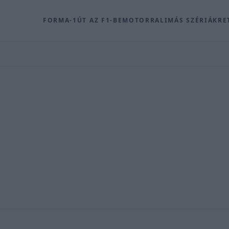
FORMA-1
ÚT AZ F1-BE
MOTOR
RALI
MÁS SZÉRIÁK
RE