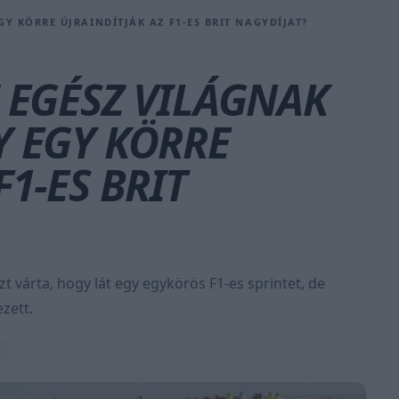
GY KÖRRE ÚJRAINDÍTJÁK AZ F1-ES BRIT NAGYDÍJAT?
Z EGÉSZ VILÁGNAK
Y EGY KÖRRE
F1-ES BRIT
zt várta, hogy lát egy egykörös F1-es sprintet, de
zett.