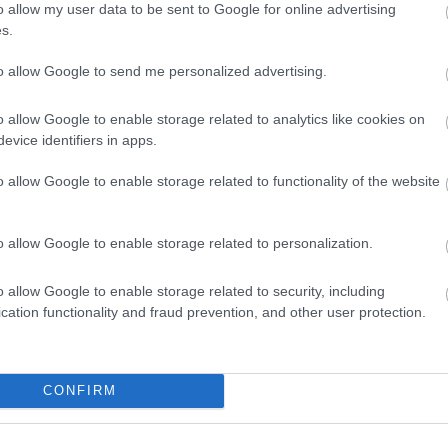
o allow my user data to be sent to Google for online advertising
s.
to allow Google to send me personalized advertising.
o allow Google to enable storage related to analytics like cookies on
evice identifiers in apps.
o allow Google to enable storage related to functionality of the website
o allow Google to enable storage related to personalization.
iztonsági autó bokszba hajtására vonatkozó
o allow Google to enable storage related to security, including
arra, hogy lesz újraindítás, ami miatt sokkal
cation functionality and fraud prevention, and other user protection.
érte őket, hogy végül nem lett.
CONFIRM