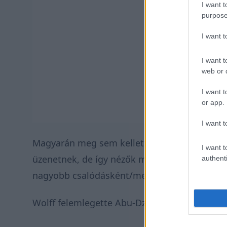
I want t
purpose
I want 
I want t
web or d
I want t
or app.
I want t
Magyarán meg sem kellett volna jelennie a b
I want t
üzenetnek, de így nézők milliói készülhettek 
authenti
nagyobb csalódásként/megkönnyebbülésként 
Wolff felemlegette Abu-Dzabit