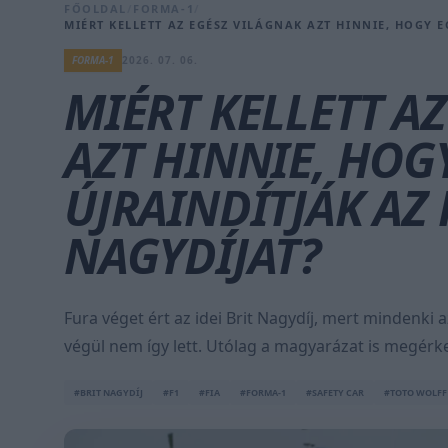
FŐOLDAL
/
FORMA-1
/
MIÉRT KELLETT AZ EGÉSZ VILÁGNAK AZT HINNIE, HOGY E
FORMA-1
2026. 07. 06.
MIÉRT KELLETT A
AZT HINNIE, HOG
ÚJRAINDÍTJÁK AZ 
NAGYDÍJAT?
Fura véget ért az idei Brit Nagydíj, mert mindenki a
végül nem így lett. Utólag a magyarázat is megérke
#BRIT NAGYDÍJ
#F1
#FIA
#FORMA-1
#SAFETY CAR
#TOTO WOLFF