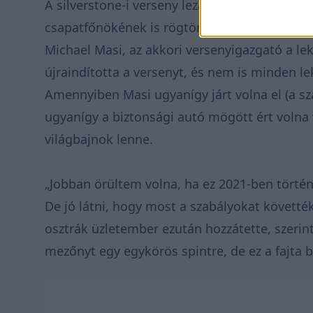
A silverstone-i verseny lezárása természete
csapatfőnökének is rögtön a hírhedt 2021-es 
Michael Masi, az akkori versenyigazgató a le
újraindította a versenyt, és nem is minden le
Amennyiben Masi ugyanígy járt volna el (a sza
ugyanígy a biztonsági autó mögött ért volna
világbajnok lenne.
„Jobban örültem volna, ha ez 2021-ben történ
De jó látni, hogy most a szabályokat követték
osztrák üzletember ezután hozzátette, szerint
mezőnyt egy egykörös spintre, de ez a fajta b