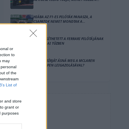
ESIK SZÉT A RED BULL
HIÁBA AZ F1-ES PILÓTÁK PANASZA, A
CSAPATOK NEMET MONDTAK A
VÁLTOZTATÁSRA
EZ IS SEGÍTHETETT A FERRARI PILÓTÁJÁNAK
AZ IMOLAI TŰZBEN
sonal or
ection to
A SAJÁT SÍRJÁT ÁSNÁ MEG A MCLAREN
ou may
VERSTAPPEN LEIGAZOLÁSÁVAL?
 personal
out of the
 downstream
B’s List of
er and store
HIRDETÉS
to grant or
ed purposes