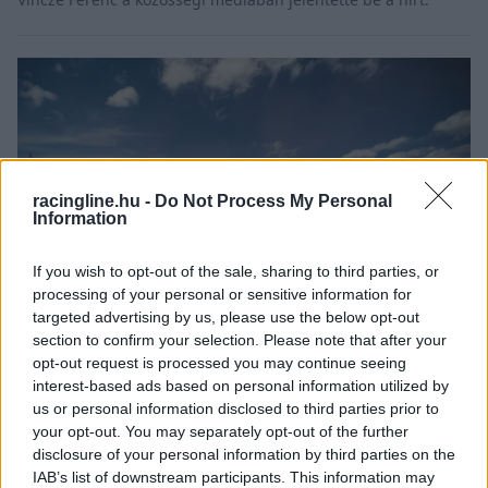
racingline.hu -
Do Not Process My Personal
Information
If you wish to opt-out of the sale, sharing to third parties, or
processing of your personal or sensitive information for
targeted advertising by us, please use the below opt-out
section to confirm your selection. Please note that after your
opt-out request is processed you may continue seeing
RALI / 2026. JÚN. 1.
interest-based ads based on personal information utilized by
Két magyar a dobogón a hazai
us or personal information disclosed to third parties prior to
Európa-bajnoki futamon
your opt-out. You may separately opt-out of the further
disclosure of your personal information by third parties on the
A Nyirádon megrendezett ralikrossz Európa-bajnoki futamon
IAB’s list of downstream participants. This information may