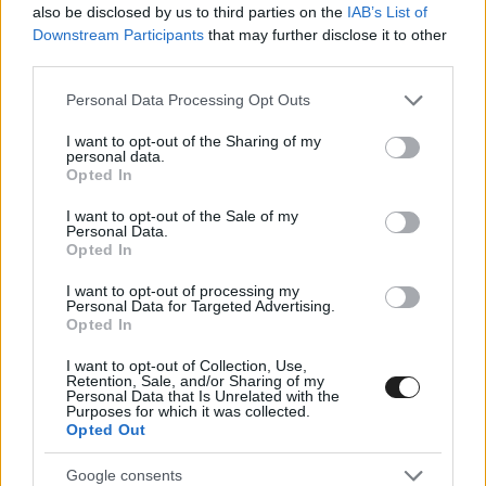
also be disclosed by us to third parties on the
IAB’s List of
ERX3-ban Kovács Sámuel harmadik, ERX5-ben Kelő Gere
Downstream Participants
that may further disclose it to other
Ádám második lett.
third parties.
Please note that this website/app uses one or more Google
Personal Data Processing Opt Outs
services and may gather and store information including but
not limited to your visit or usage behaviour. You may click to
I want to opt-out of the Sharing of my
personal data.
grant or deny consent to Google and its third-party tags to
Opted In
use your data for below specified purposes in below Google
consent section.
I want to opt-out of the Sale of my
Personal Data.
Opted In
I want to opt-out of processing my
Personal Data for Targeted Advertising.
Opted In
I want to opt-out of Collection, Use,
Retention, Sale, and/or Sharing of my
Personal Data that Is Unrelated with the
RALI / 2026. MÁJ. 31.
Purposes for which it was collected.
Opted Out
Ogier közeledett a rekordhoz,
Solberg mentette a menthetőt, de
Google consents