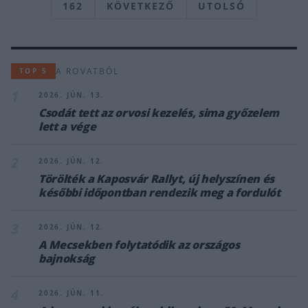
162
KÖVETKEZŐ
UTOLSÓ
A ROVATBÓL
TOP 5
1
2026. JÚN. 13.
Csodát tett az orvosi kezelés, sima győzelem
lett a vége
2
2026. JÚN. 12.
Törölték a Kaposvár Rallyt, új helyszínen és
későbbi időpontban rendezik meg a fordulót
3
2026. JÚN. 12.
A Mecsekben folytatódik az országos
bajnokság
4
2026. JÚN. 11.