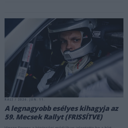
RALI / 2026. JÚN. 11.
A legnagyobb esélyes kihagyja az
59. Mecsek Rallyt (FRISSÍTVE)
Vincze Ferenc a közösségi médiában jelentette be a hírt.