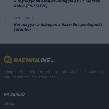
A legnagyobb esélyes kihagyja az 59. Mecsek
Rallyt (FRISSÍTVE)
5
2026. JÚN. 1.
Két magyar a dobogón a hazai Európa-bajnoki
futamon
A legfrissebb hírek a technikai sportok világából. F1, MotoGP,
WRC és minden, ami száguldás.
NAVIGÁCIÓ
Címlap