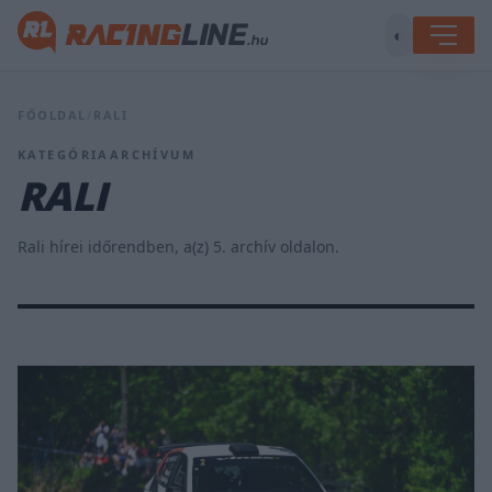
◐
FŐOLDAL
/
RALI
KATEGÓRIAARCHÍVUM
RALI
Rali hírei időrendben, a(z) 5. archív oldalon.