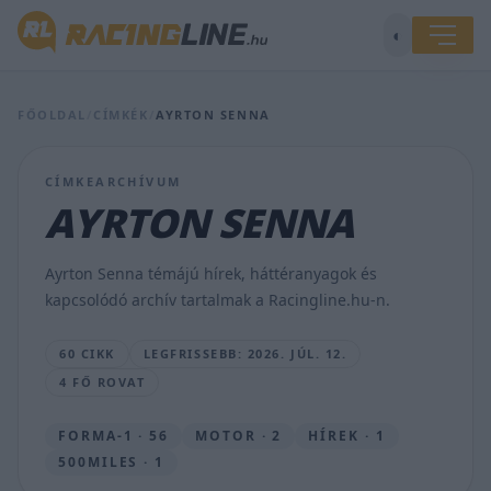
◐
FŐOLDAL
/
CÍMKÉK
/
AYRTON SENNA
Először
szerepelt
nyilvánosan
CÍMKEARCHÍVUM
az
autó,
AYRTON SENNA
ami
megmenthette
volna
Ayrton Senna témájú hírek, háttéranyagok és
Senna
kapcsolódó archív tartalmak a Racingline.hu-n.
életét
MAJER
60 CIKK
LEGFRISSEBB: 2026. JÚL. 12.
DÁNIEL
4 FŐ ROVAT
•
2026.
JÚL.
FORMA-1 · 56
MOTOR · 2
HÍREK · 1
12.
500MILES · 1