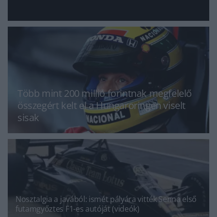
Több mint 200 millió forintnak megfelelő
összegért kelt el a Hungaroringen viselt
sisak
Nosztalgia a javából: ismét pályára vitték Senna első
futamgyőztes F1-es autóját (videók)