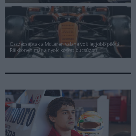
Összecsaptak a McLaren valaha volt legjobb pilótái,
Räikkönen már a nyolc között búcsúzott