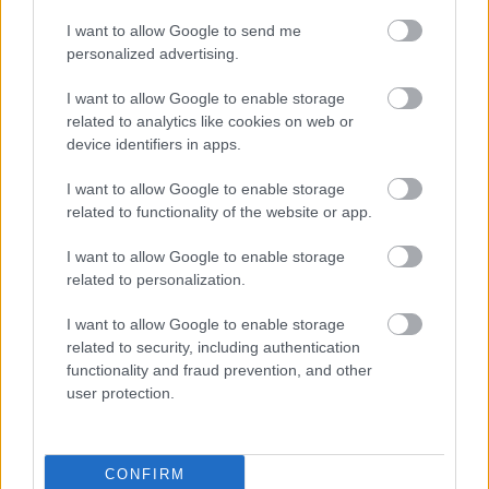
nyerő csapat jogelődjének
I want to allow Google to send me
personalized advertising.
alapítója
I want to allow Google to enable storage
Szívbetegség miatt 86 évesen elhunyt Ted Toleman, a
related to analytics like cookies on web or
Toleman F1-es csapatának társalapítója, aminek jogutódja a
device identifiers in apps.
mai Alpine.
I want to allow Google to enable storage
related to functionality of the website or app.
I want to allow Google to enable storage
related to personalization.
I want to allow Google to enable storage
related to security, including authentication
functionality and fraud prevention, and other
user protection.
CONFIRM