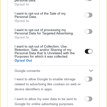
personal data.
grant or deny consent to Google and its third-party tags to
Opted In
Ayrton Senna és Roland Ratzenberger 30 éve hunyt el az
use your data for below specified purposes in below Google
consent section.
1994-es San Marinói Nagydíjon, az F1 egyik legsötétebb
I want to opt-out of the Sale of my
Personal Data.
hétvégéjén.
Opted In
I want to opt-out of processing my
Personal Data for Targeted Advertising.
Opted In
I want to opt-out of Collection, Use,
Retention, Sale, and/or Sharing of my
Personal Data that Is Unrelated with the
Purposes for which it was collected.
Opted Out
Google consents
I want to allow Google to enable storage
related to advertising like cookies on web or
device identifiers in apps.
I want to allow my user data to be sent to
FORMA-1 / 2024. ÁPR. 11.
Google for online advertising purposes.
Elhunyt az F1-es bajnokságokat