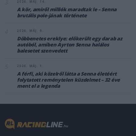
3
2026. MÁJ. 14.
A kör, amiről milliók maradtak le – Senna
brutális pole-jának története
4
2026. MÁJ. 9.
Döbbenetes ereklye: előkerült egy darab az
autóból, amiben Ayrton Senna halálos
balesetet szenvedett
5
2026. MÁJ. 1.
A férfi, aki közelről látta a Senna életéért
folytatott reménytelen küzdelmet – 32 éve
ment el a legenda