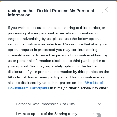
racingline.hu -
Do Not Process My Personal
Information
If you wish to opt-out of the sale, sharing to third parties, or
processing of your personal or sensitive information for
targeted advertising by us, please use the below opt-out
section to confirm your selection. Please note that after your
opt-out request is processed you may continue seeing
interest-based ads based on personal information utilized by
us or personal information disclosed to third parties prior to
your opt-out. You may separately opt-out of the further
disclosure of your personal information by third parties on the
IAB’s list of downstream participants. This information may
also be disclosed by us to third parties on the
IAB’s List of
FORMA-1 / 2024. ÁPR. 30.
Downstream Participants
that may further disclose it to other
Egész napos rendezvénnyel
third parties.
tisztelegnek a 30 éve meghalt
Please note that this website/app uses one or more Google
Personal Data Processing Opt Outs
Senna és Ratzenberger emléke
services and may gather and store information including but
előtt Imolában
not limited to your visit or usage behaviour. You may click to
I want to opt-out of the Sharing of my