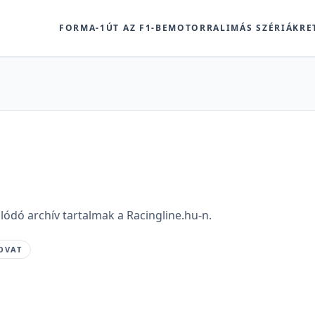
FORMA-1
ÚT AZ F1-BE
MOTOR
RALI
MÁS SZÉRIÁK
RE
lódó archív tartalmak a Racingline.hu-n.
OVAT