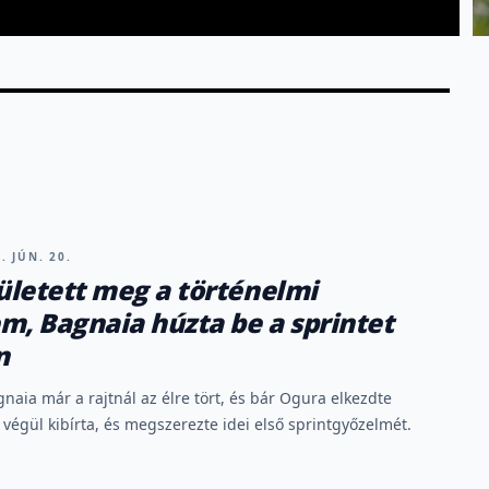
. JÚN. 20.
letett meg a történelmi
m, Bagnaia húzta be a sprintet
n
naia már a rajtnál az élre tört, és bár Ogura elkezdte
 végül kibírta, és megszerezte idei első sprintgyőzelmét.