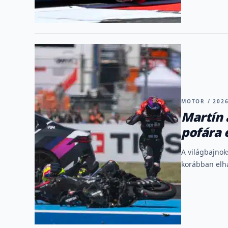
MOTOR / 2026
Martín 
pofára 
A világbajnok
korábban elha