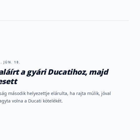
. JÚN. 18.
aláírt a gyári Ducatihoz, majd
esett
ság második helyezettje elárulta, ha rajta múlik, jóval
gyta volna a Ducati kötelékét.