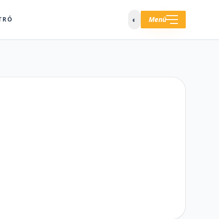
◐
Menü
TRÓ