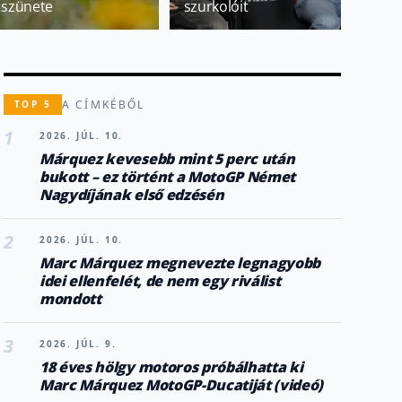
szünete
szurkolóit
A CÍMKÉBŐL
TOP 5
1
2026. JÚL. 10.
Márquez kevesebb mint 5 perc után
bukott – ez történt a MotoGP Német
Nagydíjának első edzésén
2
2026. JÚL. 10.
Marc Márquez megnevezte legnagyobb
idei ellenfelét, de nem egy riválist
mondott
3
2026. JÚL. 9.
18 éves hölgy motoros próbálhatta ki
Marc Márquez MotoGP-Ducatiját (videó)