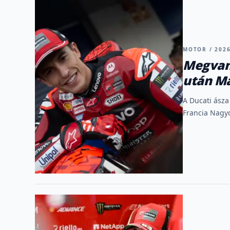
MOTOR / 2026
Megvan,
után M
A Ducati ásza
Francia Nagyd