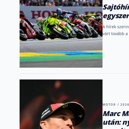
Sajtóhír
egysze
A hírek szeri
várt tovább a
MOTOR / 2026
Marc Má
után: n