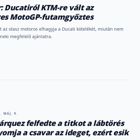
: Ducatiról KTM-re vált az
res MotoGP-futamgyőztes
nt az olasz motoros elhagyja a Ducati kötelékét, miután nem
 neki megfelelő ajánlatra.
. MÁJ. 9.
rquez felfedte a titkot a lábtörés
yomja a csavar az ideget, ezért esik