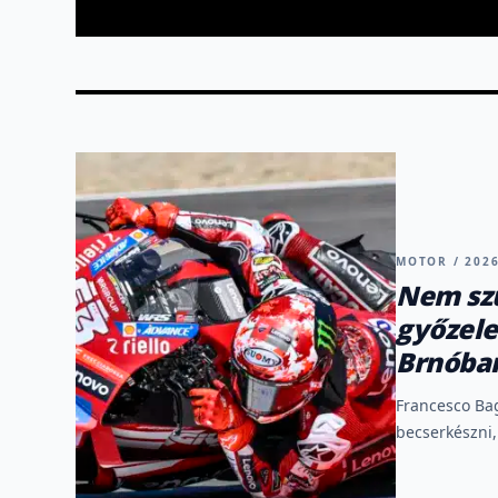
MOTOR / 2026
Nem szü
győzele
Brnóba
Francesco Bag
becserkészni,