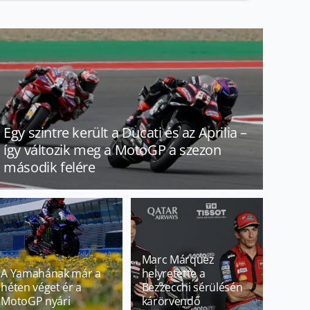
Egy szintre került a Ducati és az Aprilia –
így változik meg a MotoGP a szezon
második felére
Marc Márquez
A Yamahának már a
helyretette a
héten véget ér a
Bezzecchi sérülésén
MotoGP nyári
kárörvendő