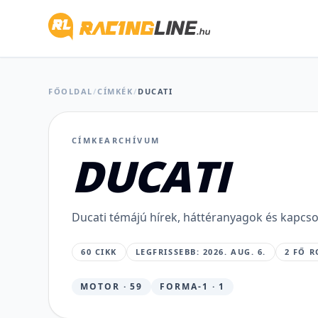
Sokatmondó
kijelentést
FŐOLDAL
/
CÍMKÉK
/
DUCATI
tett
Marc
CÍMKEARCHÍVUM
Márquez
DUCATI
a
sérülése
Ducati témájú hírek, háttéranyagok és kapcso
állapotáról
60 CIKK
LEGFRISSEBB: 2026. AUG. 6.
2 FŐ R
MAJER
DÁNIEL
•
MOTOR · 59
FORMA-1 · 1
2026.
AUG.