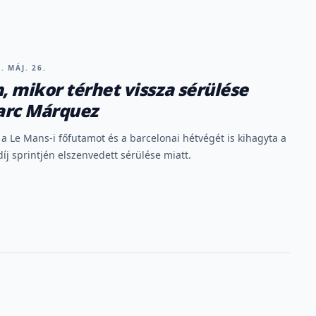
. MÁJ. 26.
 mikor térhet vissza sérülése
arc Márquez
 a Le Mans-i főfutamot és a barcelonai hétvégét is kihagyta a
íj sprintjén elszenvedett sérülése miatt.