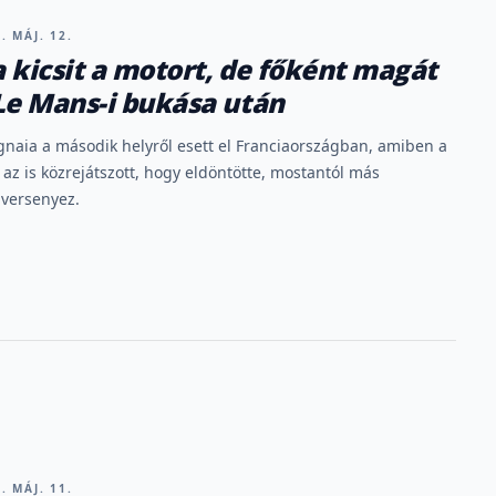
. MÁJ. 12.
 kicsit a motort, de főként magát
Le Mans-i bukása után
naia a második helyről esett el Franciaországban, amiben a
 az is közrejátszott, hogy eldöntötte, mostantól más
 versenyez.
. MÁJ. 11.