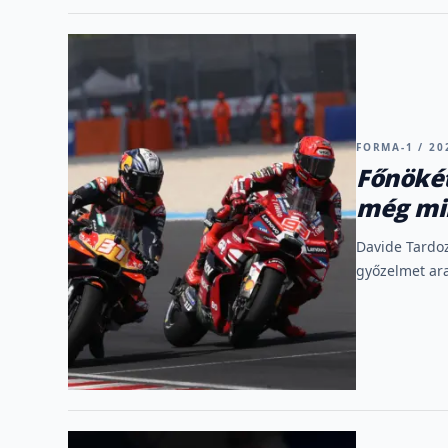
FORMA-1 / 202
Főnökét
még mi
Davide Tardoz
győzelmet ara