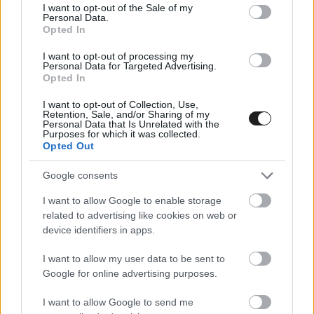
consent section.
I want to opt-out of the Sale of my
terveiről
Personal Data.
Opted In
14 év után idén először nem lesz a Forma-1-es mezőny tagja
I want to opt-out of processing my
Sergio Pérez, miután a Red Bull gyenge teljesítményére
Personal Data for Targeted Advertising.
hivatkozva menesztette őt a szezonzáró után. A mexikói pilóta
Opted In
a királykategóriába való visszatérés lehetőségét is mérlegelni
I want to opt-out of Collection, Use,
fogja.
Retention, Sale, and/or Sharing of my
Personal Data that Is Unrelated with the
Purposes for which it was collected.
Opted Out
Google consents
I want to allow Google to enable storage
related to advertising like cookies on web or
device identifiers in apps.
I want to allow my user data to be sent to
Google for online advertising purposes.
I want to allow Google to send me