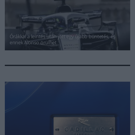
Órákkal a leintés után jött egy újabb büntetés, és
ennek Alonso örülhet