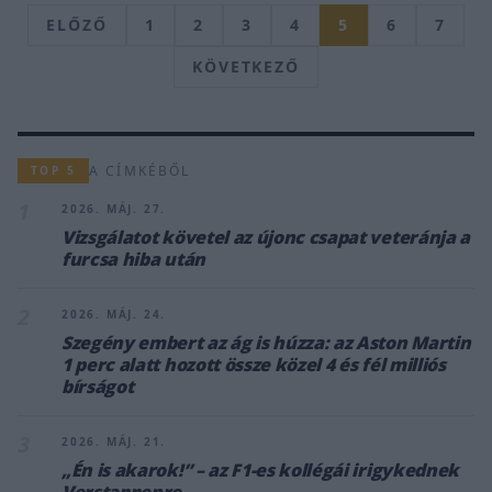
ELŐZŐ
1
2
3
4
5
6
7
KÖVETKEZŐ
A CÍMKÉBŐL
TOP 5
1
2026. MÁJ. 27.
Vizsgálatot követel az újonc csapat veteránja a
furcsa hiba után
2
2026. MÁJ. 24.
Szegény embert az ág is húzza: az Aston Martin
1 perc alatt hozott össze közel 4 és fél milliós
bírságot
3
2026. MÁJ. 21.
„Én is akarok!” – az F1-es kollégái irigykednek