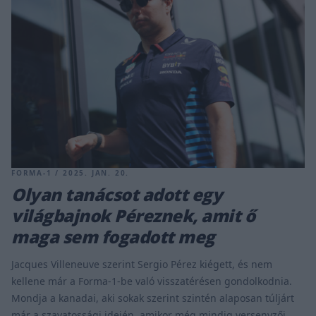
FORMA-1 / 2025. JAN. 20.
Olyan tanácsot adott egy
világbajnok Péreznek, amit ő
maga sem fogadott meg
Jacques Villeneuve szerint Sergio Pérez kiégett, és nem
kellene már a Forma-1-be való visszatérésen gondolkodnia.
Mondja a kanadai, aki sokak szerint szintén alaposan túljárt
már a szavatossági idején, amikor még mindig versenyzői