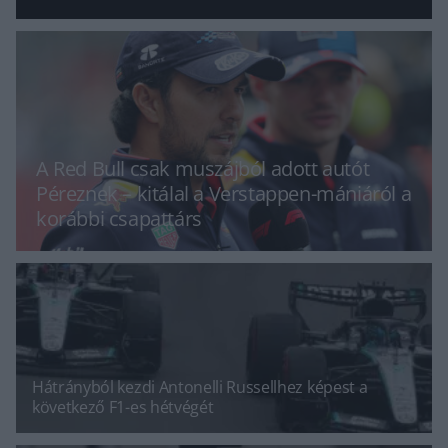
A Red Bull csak muszájból adott autót
Péreznek – kitálal a Verstappen-mániáról a
korábbi csapattárs
Hátrányból kezdi Antonelli Russellhez képest a
következő F1-es hétvégét