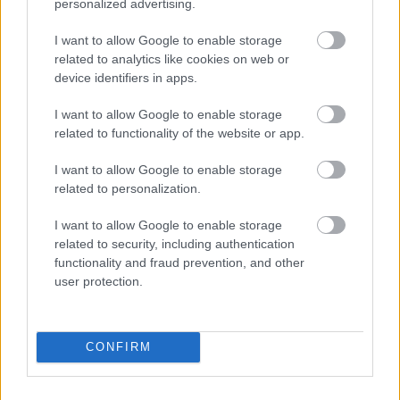
personalized advertising.
I want to allow Google to enable storage
FORMA-1 / 2024. DEC. 31.
related to analytics like cookies on web or
A Red Bull beismerte: milliókba
device identifiers in apps.
került Pérez elküldése
I want to allow Google to enable storage
Miként arra számítani lehetett, a Red Bullnak jelentős anyagi
related to functionality of the website or app.
áldozatot kellett vállalnia azért, hogy megszabaduljon Sergio
I want to allow Google to enable storage
Péreztől.
related to personalization.
I want to allow Google to enable storage
related to security, including authentication
functionality and fraud prevention, and other
user protection.
CONFIRM