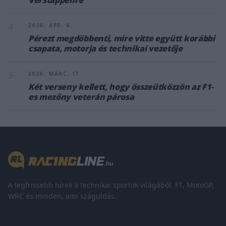
Verstappenre
4
2026. ÁPR. 6.
Pérezt megdöbbenti, mire vitte együtt korábbi
csapata, motorja és technikai vezetője
5
2026. MÁRC. 17.
Két verseny kellett, hogy összeütközzön az F1-
es mezőny veterán párosa
A legfrissebb hírek a technikai sportok világából. F1, MotoGP,
WRC és minden, ami száguldás.