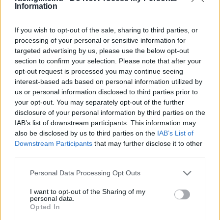
Information
következő fél évben dönti el, hogy hol folytassa a
pályafutását.
If you wish to opt-out of the sale, sharing to third parties, or
processing of your personal or sensitive information for
targeted advertising by us, please use the below opt-out
section to confirm your selection. Please note that after your
opt-out request is processed you may continue seeing
interest-based ads based on personal information utilized by
us or personal information disclosed to third parties prior to
your opt-out. You may separately opt-out of the further
disclosure of your personal information by third parties on the
IAB’s list of downstream participants. This information may
also be disclosed by us to third parties on the
IAB’s List of
Downstream Participants
that may further disclose it to other
third parties.
Please note that this website/app uses one or more Google
Personal Data Processing Opt Outs
services and may gather and store information including but
FORMA-1 / 2025. JAN. 11.
not limited to your visit or usage behaviour. You may click to
I want to opt-out of the Sharing of my
personal data.
Pérez először állt nyilvánosság elé
grant or deny consent to Google and its third-party tags to
Opted In
use your data for below specified purposes in below Google
menesztése óta, beszélt az idei