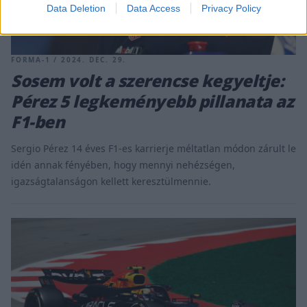
Data Deletion
Data Access
Privacy Policy
FORMA-1 / 2024. DEC. 29.
Sosem volt a szerencse kegyeltje:
Pérez 5 legkeményebb pillanata az
F1-ben
Sergio Pérez 14 éves F1-es karrierje méltatlan módon zárult le
idén annak fényében, hogy mennyi nehézségen,
igazságtalanságon kellett keresztülmennie.