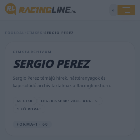
◐
Mi
tartja
vissza
FŐOLDAL
/
CÍMKÉK
/
SERGIO PEREZ
a
Hungaroringen
szándékosan
CÍMKEARCHÍVUM
falnak
SERGIO PEREZ
menő
F1-
es
Sergio Perez témájú hírek, háttéranyagok és
csapatot?
kapcsolódó archív tartalmak a Racingline.hu-n.
BOGNÁR
VIKTOR
60 CIKK
LEGFRISSEBB: 2026. AUG. 5.
•
2026.
1 FŐ ROVAT
AUG.
5.
FORMA-1 · 60