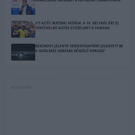
VÁRATLANUL MEGHALT A NÉPSZERŰ CSAPATFŐNÖK
ITT AZ ÉV TAKTIKAI HÚZÁSA: A 19. HELYRŐL ÉRT EL
TÖRTÉNELMI AUTÓS GYŐZELMET A YAMAHA
REKORDOT JELENTŐ VERSENYNAPTÁRT JELENTETT BE
A HATALMAS UGRÁSRA KÉSZÜLŐ SOROZAT
HIRDETÉS