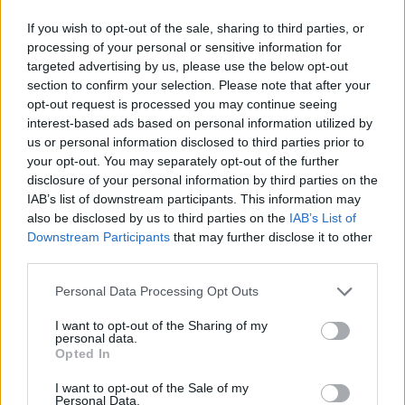
Mortara nem reagálta le, amikor a többiek
If you wish to opt-out of the sale, sharing to third parties, or
processing of your personal or sensitive information for
először használták a többlet energiát, inkább
targeted advertising by us, please use the below opt-out
kivárt, és kisebb előnyre tett szert. Később csak
section to confirm your selection. Please note that after your
opt-out request is processed you may continue seeing
a második helyre esett vissza, de hamar újra az
interest-based ads based on personal information utilized by
us or personal information disclosed to third parties prior to
élre állt, és inkább védekezésre, és spórolásra
your opt-out. You may separately opt-out of the further
használta fel a plusz energiát.
disclosure of your personal information by third parties on the
IAB’s list of downstream participants. This information may
also be disclosed by us to third parties on the
IAB’s List of
Downstream Participants
that may further disclose it to other
third parties.
Please note that this website/app uses one or more Google
Personal Data Processing Opt Outs
services and may gather and store information including but
not limited to your visit or usage behaviour. You may click to
I want to opt-out of the Sharing of my
personal data.
grant or deny consent to Google and its third-party tags to
Opted In
use your data for below specified purposes in below Google
consent section.
I want to opt-out of the Sale of my
Personal Data.