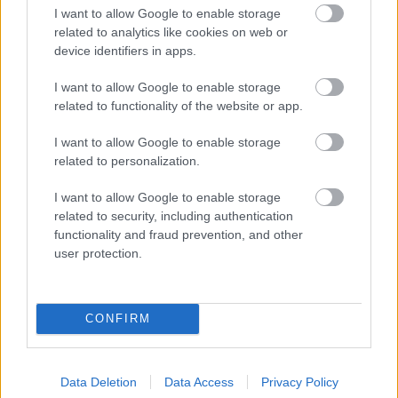
le, őt, de ezzel pozíciót vesztett.
I want to allow Google to enable storage
related to analytics like cookies on web or
A Venturi pilótája ismét kivárt, hogy több ideig
device identifiers in apps.
legyen extra motorereje a vetélytársakhoz
I want to allow Google to enable storage
related to functionality of the website or app.
képest. Ugyan így mindkét vetélytársával
szemben pozíciót vesztett, de csak ideiglenesen.
I want to allow Google to enable storage
related to personalization.
Bár taktikailag úgy tűnt, a két Techeetah
I want to allow Google to enable storage
lemaradt a vezető hármashoz képest, Vergne
related to security, including authentication
functionality and fraud prevention, and other
átvette az utolsó dobogós helyet Lotterertől,
user protection.
majd a Fanboost segítségével Vandoorne
mellett is elment.
CONFIRM
Mitch Evans – bár az időmérőn éppen kicsúszott
a párbajokból – szintén kihasználta a
Data Deletion
Data Access
Privacy Policy