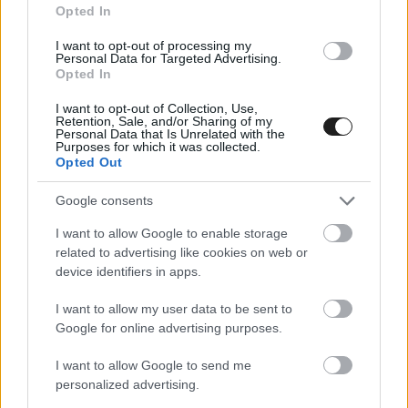
Opted In
I want to opt-out of processing my
Personal Data for Targeted Advertising.
Opted In
I want to opt-out of Collection, Use,
Retention, Sale, and/or Sharing of my
A kavarodásnak köszönhetően Stoffel
Personal Data that Is Unrelated with the
Purposes for which it was collected.
Vandoorne fel tudott kapaszkodni a vezető
Opted Out
hatosra, és még egy Attack Mode-ot is
Google consents
megtakarított a két Techeetah-hoz és Simshez
I want to allow Google to enable storage
képest.
related to advertising like cookies on web or
device identifiers in apps.
Mortara, Lotterer és Vandoorne haladtak a
I want to allow my user data to be sent to
dobogós helyeken, de egy-egy Attack Mode-dal
Google for online advertising purposes.
még „adósak voltak”. Lotterer „állt ki” közülük
I want to allow Google to send me
először, Vandoorne a következő körben reagálta
personalized advertising.