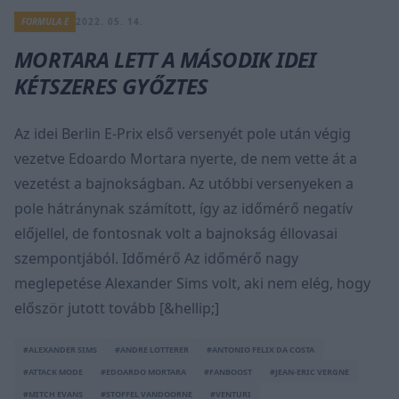
FORMULA E
2022. 05. 14.
MORTARA LETT A MÁSODIK IDEI
KÉTSZERES GYŐZTES
Az idei Berlin E-Prix első versenyét pole után végig
vezetve Edoardo Mortara nyerte, de nem vette át a
vezetést a bajnokságban. Az utóbbi versenyeken a
pole hátránynak számított, így az időmérő negatív
előjellel, de fontosnak volt a bajnokság éllovasai
szempontjából. Időmérő Az időmérő nagy
meglepetése Alexander Sims volt, aki nem elég, hogy
először jutott tovább [&hellip;]
#ALEXANDER SIMS
#ANDRE LOTTERER
#ANTONIO FELIX DA COSTA
#ATTACK MODE
#EDOARDO MORTARA
#FANBOOST
#JEAN-ERIC VERGNE
#MITCH EVANS
#STOFFEL VANDOORNE
#VENTURI