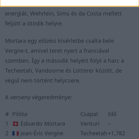
kavarodást, és a verseny végére tartalékolta az
energiát, Wehrlein, Sims és da Costa mellett
feljött a ötödik helyre.
Mortara egy előzési kísérletbe csalta bele
Vergne-t, amivel teret nyert a franciával
szemben. Így a második helyért folyt a harc a
Techeetah, Vandoorne és Lotterer között, de
végül nem történt helycsere.
A verseny végeredménye:
#
Pilóta
Csapat
Idő
1
🇨🇭 Edoardo Mortara
Venturi
–
2
🇫🇷 Jean-Éric Vergne
Techeetah
+1,782