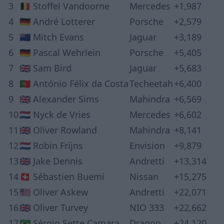
3
🇧🇪 Stoffel Vandoorne
Mercedes
+1,987
4
🇩🇪 André Lotterer
Porsche
+2,579
5
🇳🇿 Mitch Evans
Jaguar
+3,189
6
🇩🇪 Pascal Wehrlein
Porsche
+5,405
7
🇬🇧 Sam Bird
Jaguar
+5,683
8
🇵🇹 António Félix da Costa
Techeetah
+6,400
9
🇬🇧 Alexander Sims
Mahindra
+6,569
10
🇳🇱 Nyck de Vries
Mercedes
+6,602
11
🇬🇧 Oliver Rowland
Mahindra
+8,141
12
🇳🇱 Robin Frijns
Envision
+9,879
13
🇬🇧 Jake Dennis
Andretti
+13,314
14
🇨🇭 Sébastien Buemi
Nissan
+15,275
15
🇺🇸 Oliver Askew
Andretti
+22,071
16
🇬🇧 Oliver Turvey
NIO 333
+22,662
17
🇧🇷 Sérgio Sette Camara
Dragon
+24,120