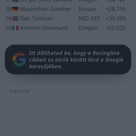
18
🇩🇪 Maximilian Günther
Nissan
+28,716
19
🇬🇧 Dan Ticktum
NIO 333
+30,393
20
🇮🇹 Antonio Giovinazzi
Dragon
+52,025
Itt állíthatod be, hogy a Racingline
cikkeit az elsők között lásd a Google
keresőjében.
HIRDETÉS