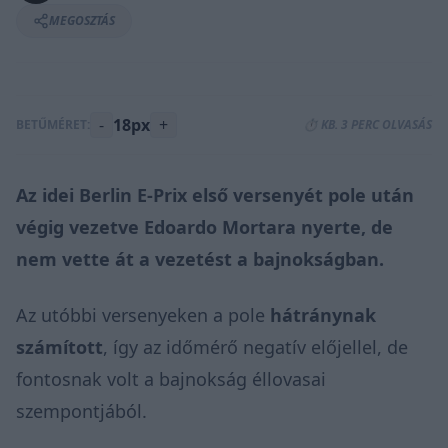
MEGOSZTÁS
-
18px
+
BETŰMÉRET:
⏱️ KB. 3 PERC OLVASÁS
Az idei
Berlin E-Prix
első versenyét pole után
végig vezetve Edoardo Mortara nyerte, de
nem vette át a vezetést a bajnokságban.
Az utóbbi versenyeken a pole
hátránynak
számított
, így az időmérő negatív előjellel, de
fontosnak volt a bajnokság éllovasai
szempontjából.