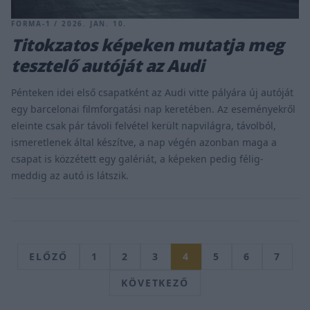
FORMA-1 / 2026. JAN. 10.
Titokzatos képeken mutatja meg
tesztelő autóját az Audi
Pénteken idei első csapatként az Audi vitte pályára új autóját
egy barcelonai filmforgatási nap keretében. Az eseményekről
eleinte csak pár távoli felvétel került napvilágra, távolból,
ismeretlenek által készítve, a nap végén azonban maga a
csapat is közzétett egy galériát, a képeken pedig félig-
meddig az autó is látszik.
ELŐZŐ
1
2
3
4
5
6
7
KÖVETKEZŐ