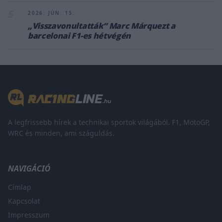
5
2026. JÚN. 15.
„Visszavonultatták” Marc Márquezt a
barcelonai F1-es hétvégén
A legfrissebb hírek a technikai sportok világából. F1, MotoGP,
WRC és minden, ami száguldás.
NAVIGÁCIÓ
Címlap
Kapcsolat
Impresszum