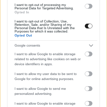
módon kontrollálni kell.
I want to opt-out of processing my
Personal Data for Targeted Advertising.
Opted In
I want to opt-out of Collection, Use,
Retention, Sale, and/or Sharing of my
Personal Data that Is Unrelated with the
Purposes for which it was collected.
Opted Out
Google consents
I want to allow Google to enable storage
related to advertising like cookies on web or
device identifiers in apps.
I want to allow my user data to be sent to
Google for online advertising purposes.
FORMA-1 / 2026. JAN. 20.
Így néz ki az Audi történetének
I want to allow Google to send me
personalized advertising.
első F1-es autója (fotó)
I want to allow Google to enable storage
Hivatalosan is megkezdte története első F1-es korszakát az