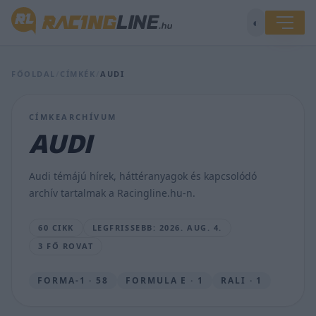
◐
FŐOLDAL
/
CÍMKÉK
/
AUDI
Meglepő
F1-
es
CÍMKEARCHÍVUM
csapatban
AUDI
köthet
ki
George
Audi témájú hírek, háttéranyagok és kapcsolódó
Russell
archív tartalmak a Racingline.hu-n.
MAJER
DÁNIEL
60 CIKK
LEGFRISSEBB: 2026. AUG. 4.
•
2026.
3 FŐ ROVAT
AUG.
4.
FORMA-1 · 58
FORMULA E · 1
RALI · 1