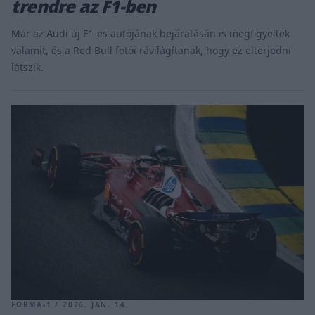
trendre az F1-ben
Már az Audi új F1-es autójának bejáratásán is megfigyeltek
valamit, és a Red Bull fotói rávilágítanak, hogy ez elterjedni
látszik.
FORMA-1 / 2026. JAN. 14.