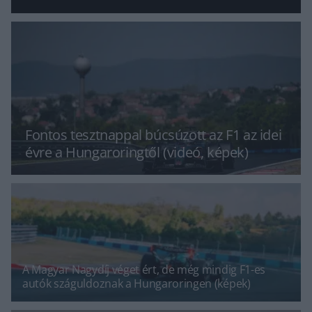
Fontos tesztnappal búcsúzott az F1 az idei
évre a Hungaroringtől (videó, képek)
A Magyar Nagydíj véget ért, de még mindig F1-es
autók száguldoznak a Hungaroringen (képek)