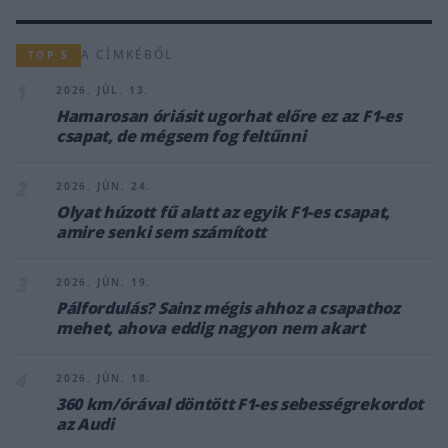
A CÍMKÉBŐL
TOP 5
1
2026. JÚL. 13.
Hamarosan óriásit ugorhat előre ez az F1-es
csapat, de mégsem fog feltűnni
2
2026. JÚN. 24.
Olyat húzott fű alatt az egyik F1-es csapat,
amire senki sem számított
3
2026. JÚN. 19.
Pálfordulás? Sainz mégis ahhoz a csapathoz
mehet, ahova eddig nagyon nem akart
4
2026. JÚN. 18.
360 km/órával döntött F1-es sebességrekordot
az Audi