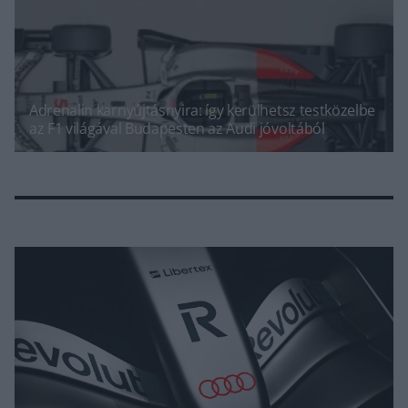
Adrenalin karnyújtásnyira: így kerülhetsz testközelbe
az F1 világával Budapesten az Audi jóvoltából