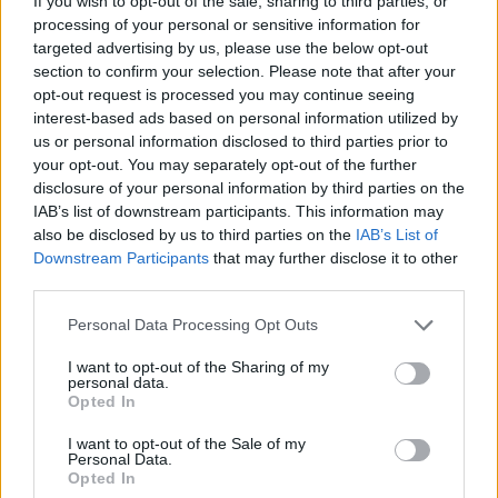
If you wish to opt-out of the sale, sharing to third parties, or
processing of your personal or sensitive information for
targeted advertising by us, please use the below opt-out
section to confirm your selection. Please note that after your
opt-out request is processed you may continue seeing
interest-based ads based on personal information utilized by
us or personal information disclosed to third parties prior to
your opt-out. You may separately opt-out of the further
disclosure of your personal information by third parties on the
IAB’s list of downstream participants. This information may
also be disclosed by us to third parties on the
IAB’s List of
Downstream Participants
that may further disclose it to other
third parties.
Please note that this website/app uses one or more Google
Personal Data Processing Opt Outs
services and may gather and store information including but
FORMA-1 / 2026. JAN. 20.
not limited to your visit or usage behaviour. You may click to
I want to opt-out of the Sharing of my
Audi: Ha nem csinálnak valamit, a
personal data.
grant or deny consent to Google and its third-party tags to
Opted In
Mercedes jelentős előnyben lehet
use your data for below specified purposes in below Google
consent section.
I want to opt-out of the Sale of my
Amennyiben a Mercedes és a Red Bull valóban megkerülte a
Personal Data.
Opted In
szabályok szellemiségét, azt az Audi szerint valamilyen