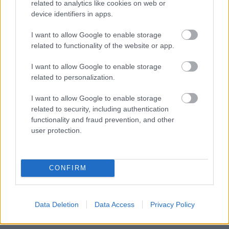
related to analytics like cookies on web or
Audi.
device identifiers in apps.
I want to allow Google to enable storage
related to functionality of the website or app.
I want to allow Google to enable storage
related to personalization.
I want to allow Google to enable storage
related to security, including authentication
functionality and fraud prevention, and other
user protection.
CONFIRM
FORMA-1 / 2026. JAN. 20.
Bemutatta története első F1-es
Data Deletion
Data Access
Privacy Policy
autójának festését az Audi