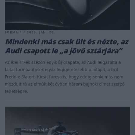
FORMA-1 / 2026. JAN. 26.
Mindenki más csak ült és nézte, az
Audi csapott le „a jövő sztárjára”
Az idei F1-es szezon egyik új csapata, az Audi leigazolta a
fiatal formaautósok egyik legígéretesebb pilótáját, a brit
Freddie Slatert. Kicsit furcsa is, hogy eddig senki más nem
mozdult rá az elmúlt két évben három bajnoki címet szerző
tehetségre.