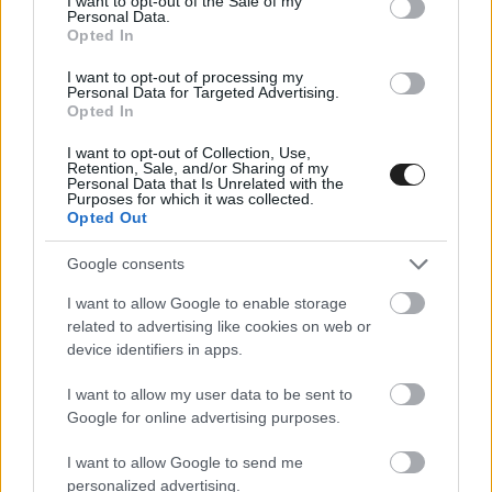
I want to opt-out of the Sale of my
volna a rádión
Personal Data.
Opted In
Készítettek egy ábrát, ami megmutatja, hogy az F1 versenyzői
I want to opt-out of processing my
hány percet beszélgettek a rádión az egyes idei futamokon.
Personal Data for Targeted Advertising.
Opted In
I want to opt-out of Collection, Use,
Retention, Sale, and/or Sharing of my
Personal Data that Is Unrelated with the
Purposes for which it was collected.
Opted Out
Google consents
I want to allow Google to enable storage
related to advertising like cookies on web or
device identifiers in apps.
I want to allow my user data to be sent to
Google for online advertising purposes.
FORMA-1 / 2025. DEC. 7.
I want to allow Google to send me
Sainz: Lando bebizonyította, hogy
personalized advertising.