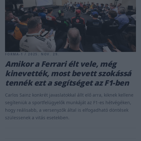
FORMA-1 / 2025. NOV. 29.
Amikor a Ferrari élt vele, még
kinevették, most bevett szokássá
tennék ezt a segítséget az F1-ben
Carlos Sainz konkrét javaslatokkal állt elő arra, kiknek kellene
segíteniük a sportfelügyelők munkáját az F1-es hétvégéken,
hogy reálisabb, a versenyzők által is elfogadható döntések
szülessenek a vitás esetekben.