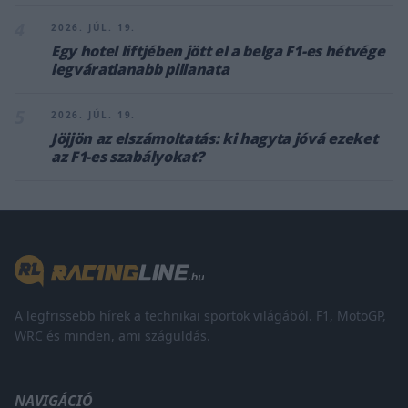
4
2026. JÚL. 19.
Egy hotel liftjében jött el a belga F1-es hétvége
legváratlanabb pillanata
5
2026. JÚL. 19.
Jöjjön az elszámoltatás: ki hagyta jóvá ezeket
az F1-es szabályokat?
A legfrissebb hírek a technikai sportok világából. F1, MotoGP,
WRC és minden, ami száguldás.
NAVIGÁCIÓ