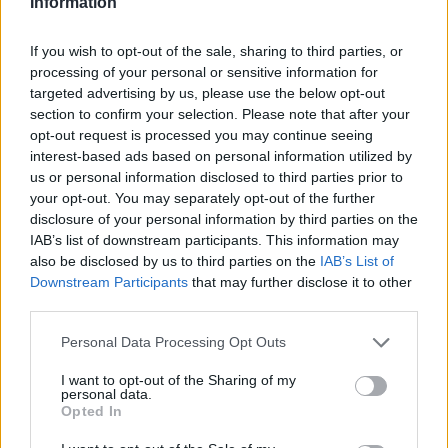
Information
fogalmazta meg a gondolatait a csapat tagjainak küldött
üzenetben.
If you wish to opt-out of the sale, sharing to third parties, or
processing of your personal or sensitive information for
targeted advertising by us, please use the below opt-out
section to confirm your selection. Please note that after your
opt-out request is processed you may continue seeing
interest-based ads based on personal information utilized by
us or personal information disclosed to third parties prior to
your opt-out. You may separately opt-out of the further
disclosure of your personal information by third parties on the
IAB’s list of downstream participants. This information may
also be disclosed by us to third parties on the
IAB’s List of
Downstream Participants
that may further disclose it to other
third parties.
Please note that this website/app uses one or more Google
Personal Data Processing Opt Outs
services and may gather and store information including but
FORMA-1 / 2025. DEC. 23.
not limited to your visit or usage behaviour. You may click to
I want to opt-out of the Sharing of my
personal data.
Az egyik F1-es pilóta elképesztően
grant or deny consent to Google and its third-party tags to
Opted In
use your data for below specified purposes in below Google
drága „telefonszámlát” csinált
consent section.