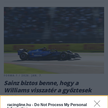
FORMA-1 / 2026. JAN. 7.
Sainz biztos benne, hogy a
Williams visszatér a győztesek
útjára
racingline.hu -
Do Not Process My Personal
Sainz a Williamsnél töltött első szezonja után levélben