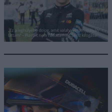
„Ez a leghülyébb dolog, amit valaha versenypályán
láttam” – Piastrit nem hatotta meg Sainz kifogása