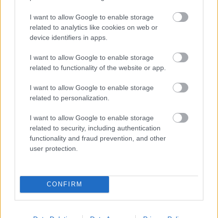
egy jó srácból is lehet világbajnok
I want to allow Google to enable storage
related to analytics like cookies on web or
Korábbi csapattársa, Carlos Sainz szép méltatást fogalmazott
device identifiers in apps.
meg a 2025-ös F1-es világbajnoki címet megszerző Lando
Norrishoz. A Williams pilótája reméli, nem száll a brit fejébe a
I want to allow Google to enable storage
related to functionality of the website or app.
dicsőség, és továbbra is őszinte személyiség marad, ami
szerinte világbajnokokra ritkán jellemző.
I want to allow Google to enable storage
related to personalization.
I want to allow Google to enable storage
related to security, including authentication
functionality and fraud prevention, and other
user protection.
CONFIRM