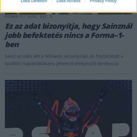
Data Deletion
Data Access
Privacy Policy
FORMA-1 / 2025. DEC. 3.
Ez az adat bizonyítja, hogy Sainznál
jobb befektetés nincs a Forma–1-
ben
Sainz az idén lett a Williams versenyzője, és folytatódott a
korábbi csapatváltásaira jellemző elképesztő tendencia.