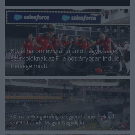
Közel három év után ajánlott egyezséget a
szurkolóknak az F1 a botrányosan induló
hétvége miatt
360-nal a Hungaroring célegyenesében – rekord
született az idei Magyar Nagydíjon