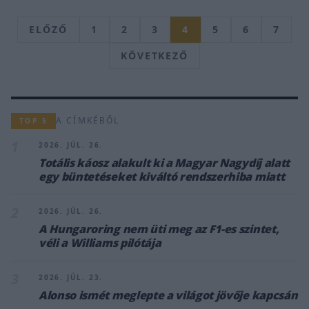
ELŐZŐ
1
2
3
4
5
6
7
KÖVETKEZŐ
A CÍMKÉBŐL
TOP 5
1
2026. JÚL. 26.
Totális káosz alakult ki a Magyar Nagydíj alatt
egy büntetéseket kiváltó rendszerhiba miatt
2
2026. JÚL. 26.
A Hungaroring nem üti meg az F1-es szintet,
véli a Williams pilótája
3
2026. JÚL. 23.
Alonso ismét meglepte a világot jövője kapcsán