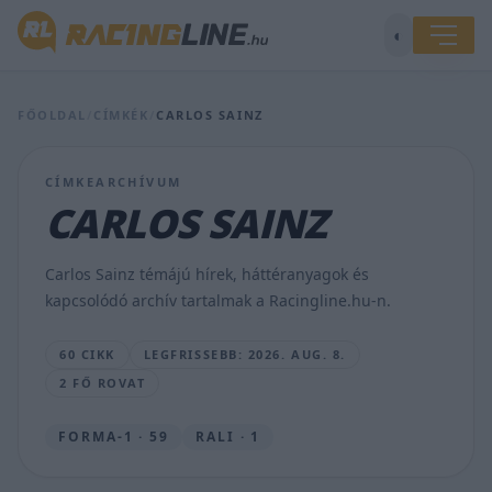
◐
Sainz
leléphet
a
FŐOLDAL
/
CÍMKÉK
/
CARLOS SAINZ
Williamstől,
de
még
CÍMKEARCHÍVUM
tapasztaltabb
CARLOS SAINZ
versenyző
jelentkezett
a
Carlos Sainz témájú hírek, háttéranyagok és
helyére
kapcsolódó archív tartalmak a Racingline.hu-n.
BOGNÁR
VIKTOR
60 CIKK
LEGFRISSEBB: 2026. AUG. 8.
•
2026.
2 FŐ ROVAT
AUG.
8.
FORMA-1 · 59
RALI · 1