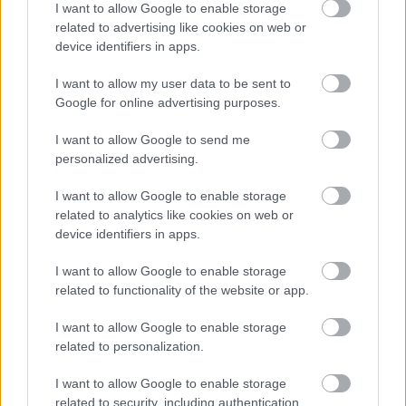
I want to allow Google to enable storage
leszorítóerő hiánya, valamint a pattogás jelensége miatt is.
related to advertising like cookies on web or
Lewis Hamiltonnak és [&hellip;]
device identifiers in apps.
I want to allow my user data to be sent to
Google for online advertising purposes.
I want to allow Google to send me
personalized advertising.
I want to allow Google to enable storage
related to analytics like cookies on web or
device identifiers in apps.
I want to allow Google to enable storage
related to functionality of the website or app.
I want to allow Google to enable storage
related to personalization.
FORMA-1 / 2022. JÚL. 15.
A Ferrarinak sikerült
I want to allow Google to enable storage
hatástalanítania a Red Bull egyik
related to security, including authentication