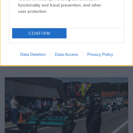
fegyverét
functionality and fraud prevention, and other
user protection.
Mattia Binotto, a Ferrari csapatfőnöke az Osztrák Nagydíj
után elárulta, hogy mely területen sikerült eltüntetniük a
korábban meglévő lemaradásukat a Red Bull-lal szemben.
CONFIRM
Miként a pályán, úgy azon kívül is folyamatosan folyik a harc
a Red Bull és a Ferrari között, ahogy mindkét istálló próbálja a
lehető leghatékonyabban fejleszteni az idei autóját. A
Data Deletion
Data Access
Privacy Policy
kulcsszó pedig [&hellip;]