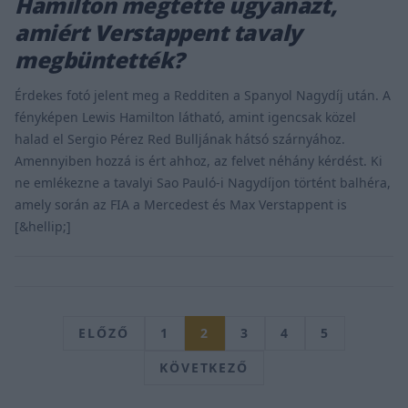
Hamilton megtette ugyanazt,
amiért Verstappent tavaly
megbüntették?
Érdekes fotó jelent meg a Redditen a Spanyol Nagydíj után. A
fényképen Lewis Hamilton látható, amint igencsak közel
halad el Sergio Pérez Red Bulljának hátsó szárnyához.
Amennyiben hozzá is ért ahhoz, az felvet néhány kérdést. Ki
ne emlékezne a tavalyi Sao Pauló-i Nagydíjon történt balhéra,
amely során az FIA a Mercedest és Max Verstappent is
[&hellip;]
ELŐZŐ
1
2
3
4
5
KÖVETKEZŐ