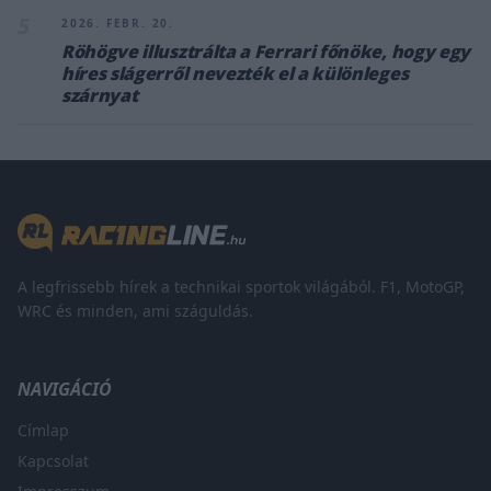
5
2026. FEBR. 20.
Röhögve illusztrálta a Ferrari főnöke, hogy egy
híres slágerről nevezték el a különleges
szárnyat
A legfrissebb hírek a technikai sportok világából. F1, MotoGP,
WRC és minden, ami száguldás.
NAVIGÁCIÓ
Címlap
Kapcsolat