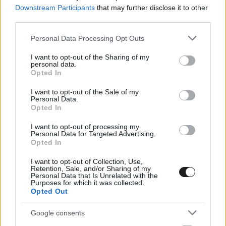
Downstream Participants
that may further disclose it to other
third parties.
Please note that this website/app uses one or more Google
Personal Data Processing Opt Outs
services and may gather and store information including but
not limited to your visit or usage behaviour. You may click to
I want to opt-out of the Sharing of my
personal data.
grant or deny consent to Google and its third-party tags to
Opted In
use your data for below specified purposes in below Google
consent section.
I want to opt-out of the Sale of my
Personal Data.
Opted In
FORMA-1 / 2023. MÁRC. 3.
I want to opt-out of processing my
Personal Data for Targeted Advertising.
A Red Bullt másolja a Mercedes a
Opted In
legújabb megoldásával
I want to opt-out of Collection, Use,
Retention, Sale, and/or Sharing of my
A turbóhibrid éra kezdete óta a Mercedes hosszú évekig
Personal Data that Is Unrelated with the
Purposes for which it was collected.
dominált a Forma-1-ben. A brackley-i istálló mindig is
Opted Out
gyorsabb volt az egyenesekben a rivális csapatokhoz képest,
de ez a trend megváltozott az új szabályok érkezésével. Az
Google consents
ezüstnyilak tavalyi autója, a W13 rendkívül sokat szenvedett a