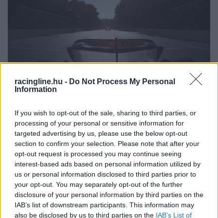
racingline.hu -
Do Not Process My Personal
FORMA-1 / 2024. SZEPT. 16.
Information
A drukkerek kiakadtak – a
If you wish to opt-out of the sale, sharing to third parties, or
McLaren trükkös hátsó szárnya
processing of your personal or sensitive information for
miatt nyert Bakuban? (videó)
targeted advertising by us, please use the below opt-out
section to confirm your selection. Please note that after your
Oscar Piastrival nagy csatában győzte le Charles Leclerc-t és
opt-out request is processed you may continue seeing
a Ferrarit Bakuban, de most mindenki a McLaren hátsó
interest-based ads based on personal information utilized by
szárnyáról beszél.
us or personal information disclosed to third parties prior to
your opt-out. You may separately opt-out of the further
disclosure of your personal information by third parties on the
IAB’s list of downstream participants. This information may
also be disclosed by us to third parties on the
IAB’s List of