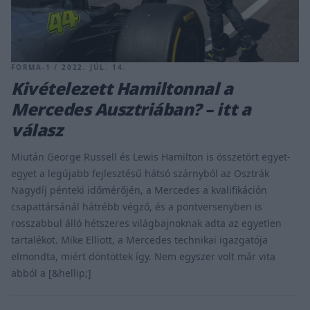
FORMA-1 / 2022. JÚL. 14.
Kivételezett Hamiltonnal a
Mercedes Ausztriában? – itt a
válasz
Miután George Russell és Lewis Hamilton is összetört egyet-
egyet a legújabb fejlesztésű hátsó szárnyból az Osztrák
Nagydíj pénteki időmérőjén, a Mercedes a kvalifikáción
csapattársánál hátrébb végző, és a pontversenyben is
rosszabbul álló hétszeres világbajnoknak adta az egyetlen
tartalékot. Mike Elliott, a Mercedes technikai igazgatója
elmondta, miért döntöttek így. Nem egyszer volt már vita
abból a [&hellip;]