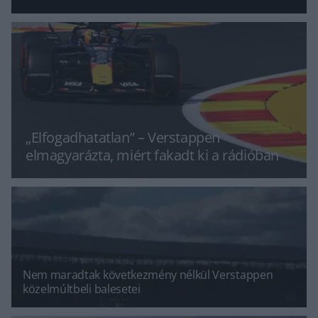
„Elfogadhatatlan” – Verstappen
elmagyarázta, miért fakadt ki a rádióban
Nem maradtak következmény nélkül Verstappen
közelmúltbeli balesetei