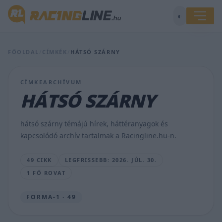
Hazai
pályán
◐
büntethetik
meg
Antonellit,
de
FŐOLDAL
/
CÍMKÉK
/
HÁTSÓ SZÁRNY
ez
több
szempontból
CÍMKEARCHÍVUM
sem
HÁTSÓ SZÁRNY
lenne
akkora
baj
hátsó szárny témájú hírek, háttéranyagok és
számára
kapcsolódó archív tartalmak a Racingline.hu-n.
SEBŐK
MÁTÉ
49 CIKK
LEGFRISSEBB: 2026. JÚL. 30.
•
2026.
1 FŐ ROVAT
JÚL.
30.
FORMA-1 · 49