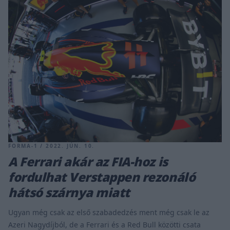
FORMA-1 / 2022. JÚN. 10.
A Ferrari akár az FIA-hoz is
fordulhat Verstappen rezonáló
hátsó szárnya miatt
Ugyan még csak az első szabadedzés ment még csak le az
Azeri Nagydíjból, de a Ferrari és a Red Bull közötti csata