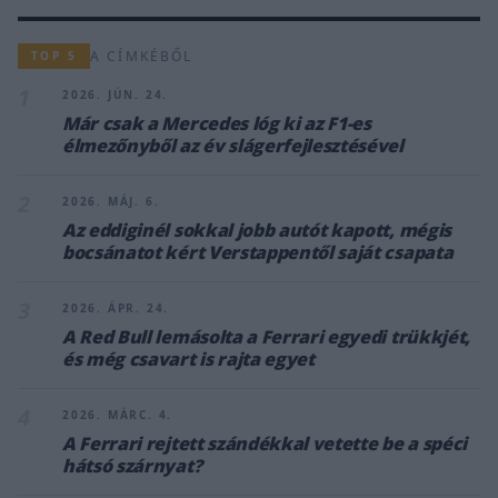
A CÍMKÉBŐL
TOP 5
1
2026. JÚN. 24.
Már csak a Mercedes lóg ki az F1-es
élmezőnyből az év slágerfejlesztésével
2
2026. MÁJ. 6.
Az eddiginél sokkal jobb autót kapott, mégis
bocsánatot kért Verstappentől saját csapata
3
2026. ÁPR. 24.
A Red Bull lemásolta a Ferrari egyedi trükkjét,
és még csavart is rajta egyet
4
2026. MÁRC. 4.
A Ferrari rejtett szándékkal vetette be a spéci
hátsó szárnyat?