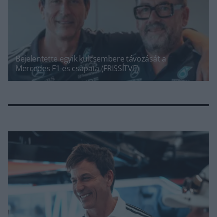
Bejelentette egyik kulcsembere távozását a
Mercedes F1-es csapata (FRISSÍTVE)