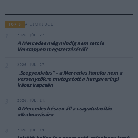
A CÍMKÉBŐL
TOP 5
1
2026. JÚL. 27.
A Mercedes még mindig nem tett le
Verstappen megszerzéséről?
2
2026. JÚL. 27.
„Szégyenletes” – a Mercedes főnöke nem a
versenyzőkre mutogatott a hungaroringi
káosz kapcsán
3
2026. JÚL. 21.
A Mercedes készen áll a csapatutasítás
alkalmazására
4
2026. JÚL. 19.
Inkább haljon le a gyors autó, mint hogy lassú