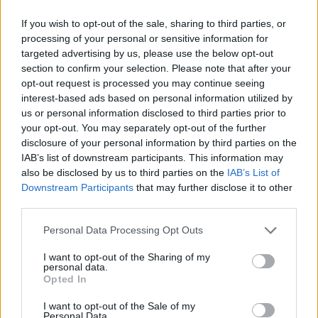
If you wish to opt-out of the sale, sharing to third parties, or
processing of your personal or sensitive information for
targeted advertising by us, please use the below opt-out
section to confirm your selection. Please note that after your
opt-out request is processed you may continue seeing
interest-based ads based on personal information utilized by
us or personal information disclosed to third parties prior to
your opt-out. You may separately opt-out of the further
disclosure of your personal information by third parties on the
FORMA-1 / 2026. JÚN. 18.
IAB’s list of downstream participants. This information may
Ez megengedhetetlen – mi folyik a
also be disclosed by us to third parties on the
IAB’s List of
Mercedesnél?
Downstream Participants
that may further disclose it to other
third parties.
A Mercedes magabiztosan vezeti mindkét pontversenyt az F1-
Please note that this website/app uses one or more Google
Personal Data Processing Opt Outs
ben, de visszatérő megbízhatósági gondjai miatt korántsem
services and may gather and store information including but
lehet nyugodt.
not limited to your visit or usage behaviour. You may click to
I want to opt-out of the Sharing of my
personal data.
grant or deny consent to Google and its third-party tags to
Opted In
use your data for below specified purposes in below Google
consent section.
I want to opt-out of the Sale of my
Personal Data.