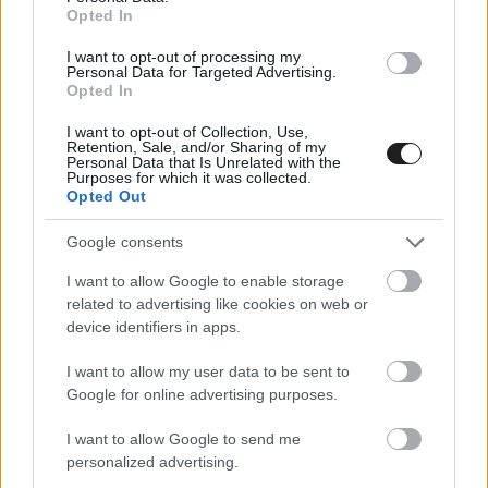
Opted In
I want to opt-out of processing my
Personal Data for Targeted Advertising.
Opted In
I want to opt-out of Collection, Use,
Retention, Sale, and/or Sharing of my
Personal Data that Is Unrelated with the
Purposes for which it was collected.
Opted Out
Google consents
FORMA-1 / 2026. JÚN. 18.
I want to allow Google to enable storage
A Mercedes ajánlatot tett
related to advertising like cookies on web or
device identifiers in apps.
Verstappennek, de igazából nem is
akarja megszerezni?
I want to allow my user data to be sent to
Google for online advertising purposes.
Max Verstappen és a Mercedes házassága évek óta visszatérő
téma. Lehet, hogy most kezd egyre valószínűtlenebbé válni a
I want to allow Google to send me
personalized advertising.
holland Brackley-be igazolása?