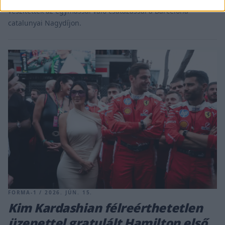
veszítettek az egymással való csatázással a Barcelona-
catalunyai Nagydíjon.
FORMA-1 / 2026. JÚN. 15.
Kim Kardashian félreérthetetlen
üzenettel gratulált Hamilton első