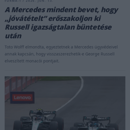
FORMA-1 / 2026. JÚN. 13.
A Mercedes mindent bevet, hogy
„jóvátételt” erőszakoljon ki
Russell igazságtalan büntetése
után
Toto Wolff elmondta, egyeztetnek a Mercedes ügyvédeivel
annak kapcsán, hogy visszaszerezhetik-e George Russell
elveszített monacói pontjait.