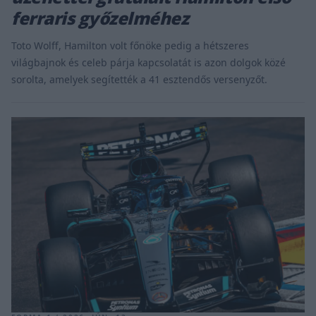
ferraris győzelméhez
Toto Wolff, Hamilton volt főnöke pedig a hétszeres
világbajnok és celeb párja kapcsolatát is azon dolgok közé
sorolta, amelyek segítették a 41 esztendős versenyzőt.