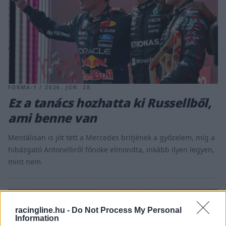
FORMA-1 / 2026. JÚN. 28.
Ez a tanács hozhatta ki Russellből,
ami benne van
Mentálisan is jót tett a Mercedes britjének a győzelem, míg a
hibázgató Antonelliről főnöke elmondta, inkább ilyen legyen,
mint nem.
racingline.hu -
Do Not Process My Personal
Information