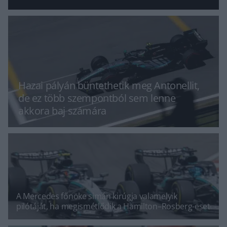
Hazai pályán büntethetik meg Antonellit,
de ez több szempontból sem lenne
akkora baj számára
A Mercedes főnöke simán kirúgja valamelyik
pilótáját, ha megismétlődik a Hamilton–Rosberg-eset