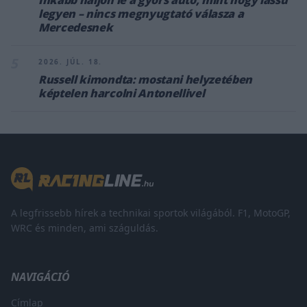
legyen – nincs megnyugtató válasza a
Mercedesnek
5
2026. JÚL. 18.
Russell kimondta: mostani helyzetében
képtelen harcolni Antonellivel
A legfrissebb hírek a technikai sportok világából. F1, MotoGP,
WRC és minden, ami száguldás.
NAVIGÁCIÓ
Címlap