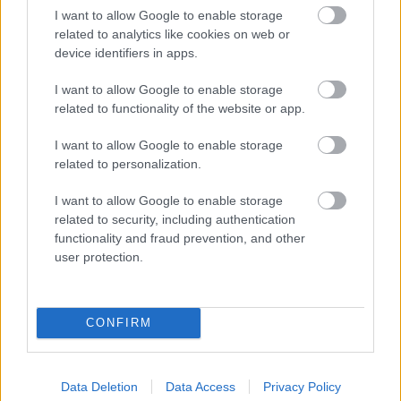
I want to allow Google to enable storage
related to analytics like cookies on web or
device identifiers in apps.
I want to allow Google to enable storage
related to functionality of the website or app.
I want to allow Google to enable storage
related to personalization.
I want to allow Google to enable storage
related to security, including authentication
functionality and fraud prevention, and other
user protection.
FORMA-1 / 2026. JÚN. 15.
A Mercedes legyőzhette volna
CONFIRM
Hamiltont, ha magára haragítja a
világot?
Data Deletion
Data Access
Privacy Policy
Toto Wolff úgy véli, George Russell és Kimi Antonelli sokat