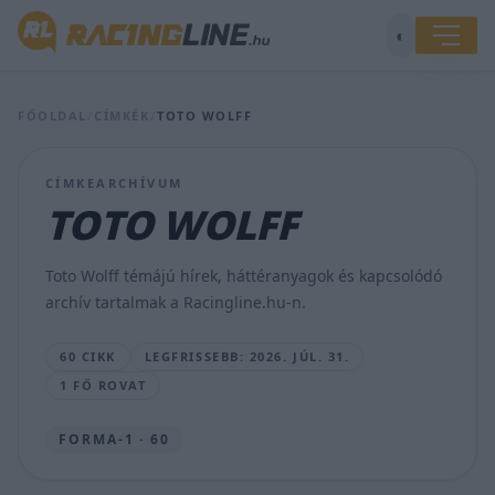
Itt
◐
a
szünet,
és
Verstappen
FŐOLDAL
/
CÍMKÉK
/
TOTO WOLFF
megint
elvonult
egy
CÍMKEARCHÍVUM
nyugis
TOTO WOLFF
helyre
a
rivális
Toto Wolff témájú hírek, háttéranyagok és kapcsolódó
csapatfőnökkel
archív tartalmak a Racingline.hu-n.
BOGNÁR
VIKTOR
60 CIKK
LEGFRISSEBB: 2026. JÚL. 31.
•
2026.
1 FŐ ROVAT
JÚL.
31.
FORMA-1 · 60