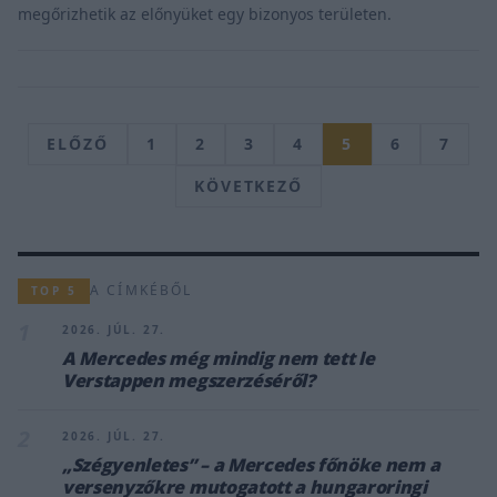
megőrizhetik az előnyüket egy bizonyos területen.
ELŐZŐ
1
2
3
4
5
6
7
KÖVETKEZŐ
A CÍMKÉBŐL
TOP 5
1
2026. JÚL. 27.
A Mercedes még mindig nem tett le
Verstappen megszerzéséről?
2
2026. JÚL. 27.
„Szégyenletes” – a Mercedes főnöke nem a
versenyzőkre mutogatott a hungaroringi