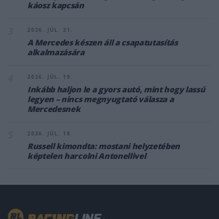
káosz kapcsán
3
2026. JÚL. 21.
A Mercedes készen áll a csapatutasítás
alkalmazására
4
2026. JÚL. 19.
Inkább haljon le a gyors autó, mint hogy lassú
legyen – nincs megnyugtató válasza a
Mercedesnek
5
2026. JÚL. 18.
Russell kimondta: mostani helyzetében
képtelen harcolni Antonellivel