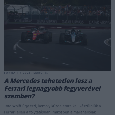
FORMA-1 / 2026. MÁRC. 8.
A Mercedes tehetetlen lesz a
Ferrari legnagyobb fegyverével
szemben?
Toto Wolff úgy érzi, komoly küzdelemre kell készülniük a
Ferrari ellen a folytatásban, miközben a maranellóiak