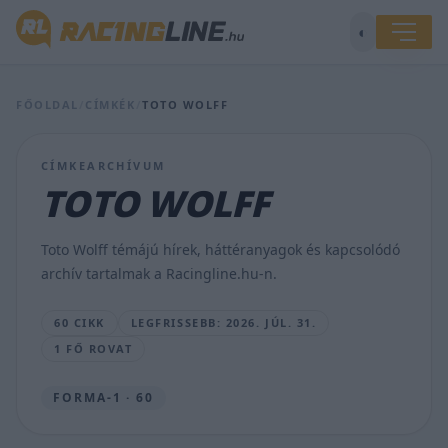
Itt
◐
a
szünet,
és
Verstappen
FŐOLDAL
/
CÍMKÉK
/
TOTO WOLFF
megint
elvonult
egy
CÍMKEARCHÍVUM
nyugis
TOTO WOLFF
helyre
a
rivális
Toto Wolff témájú hírek, háttéranyagok és kapcsolódó
csapatfőnökkel
archív tartalmak a Racingline.hu-n.
BOGNÁR
VIKTOR
60 CIKK
LEGFRISSEBB: 2026. JÚL. 31.
•
2026.
1 FŐ ROVAT
JÚL.
31.
FORMA-1 · 60