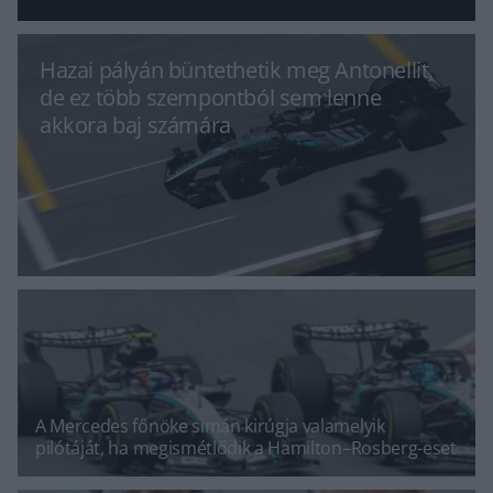
Hazai pályán büntethetik meg Antonellit,
de ez több szempontból sem lenne
akkora baj számára
A Mercedes főnöke simán kirúgja valamelyik
pilótáját, ha megismétlődik a Hamilton–Rosberg-eset