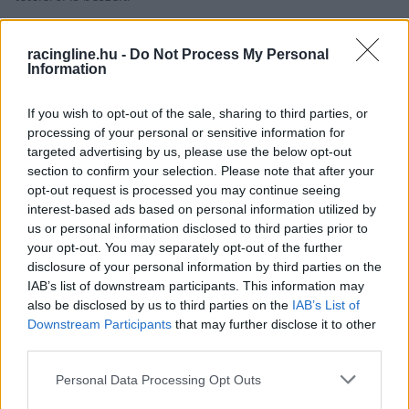
racingline.hu -
Do Not Process My Personal
Information
If you wish to opt-out of the sale, sharing to third parties, or
processing of your personal or sensitive information for
targeted advertising by us, please use the below opt-out
section to confirm your selection. Please note that after your
opt-out request is processed you may continue seeing
interest-based ads based on personal information utilized by
us or personal information disclosed to third parties prior to
your opt-out. You may separately opt-out of the further
disclosure of your personal information by third parties on the
IAB’s list of downstream participants. This information may
also be disclosed by us to third parties on the
IAB’s List of
FORMA-1 / 2026. MÁRC. 14.
Downstream Participants
that may further disclose it to other
Wolff kulisszatitkai: a Mercedest
third parties.
pont úgy kell megjavítani, mint a
Please note that this website/app uses one or more Google
Personal Data Processing Opt Outs
telefonodat
services and may gather and store information including but