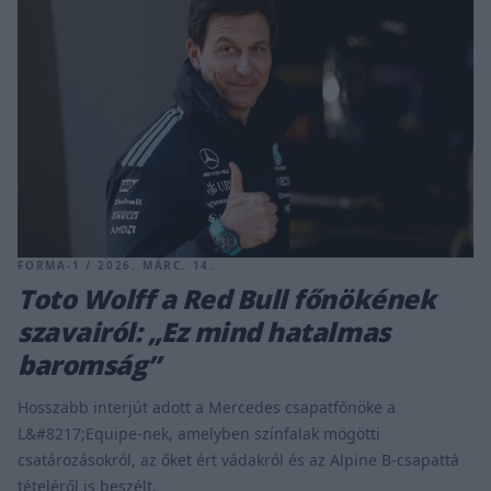
FORMA-1 / 2026. MÁRC. 14.
Toto Wolff a Red Bull főnökének
szavairól: „Ez mind hatalmas
baromság”
Hosszabb interjút adott a Mercedes csapatfőnöke a
L&#8217;Equipe-nek, amelyben színfalak mögötti
csatározásokról, az őket ért vádakról és az Alpine B-csapattá
tételéről is beszélt.