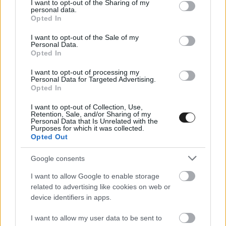
not limited to your visit or usage behaviour. You may click to
I want to opt-out of the Sharing of my
A Kínai Nagydíj időmérőjén autói által kisajátított első rajtsor
personal data.
grant or deny consent to Google and its third-party tags to
Opted In
után Toto Wolffnak, a Mercedes csapatfőnökének nem
use your data for below specified purposes in below Google
lehetne oka panaszra, ám mégis bosszankodott amiatt, hogy
consent section.
I want to opt-out of the Sale of my
George Russellt technikai hiba hátráltatta a Q3-ban.
Personal Data.
Opted In
I want to opt-out of processing my
Personal Data for Targeted Advertising.
Opted In
I want to opt-out of Collection, Use,
Retention, Sale, and/or Sharing of my
Personal Data that Is Unrelated with the
Purposes for which it was collected.
Opted Out
Google consents
I want to allow Google to enable storage
related to advertising like cookies on web or
device identifiers in apps.
FORMA-1 / 2026. MÁRC. 14.
I want to allow my user data to be sent to