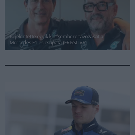
Bejelentette egyik kulcsembere távozását a
Mercedes F1-es csapata (FRISSÍTVE)