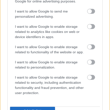
Wolff megerősítette, Antonelli
Google for online advertising purposes.
sokba kerülő hibát vétett a kínai
I want to allow Google to send me
sprint rajtjánál
personalized advertising.
A Mercedes olasz pilótája, Kimi Antonelli már a rajtnál
I want to allow Google to enable storage
related to analytics like cookies on web or
visszaesett, majd ütközött, végül pedig csak 5. lett a kínai
device identifiers in apps.
sprinten.
I want to allow Google to enable storage
related to functionality of the website or app.
I want to allow Google to enable storage
related to personalization.
I want to allow Google to enable storage
related to security, including authentication
functionality and fraud prevention, and other
user protection.